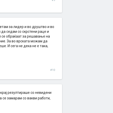
#9
етам за лидер и во друштво и во
м да седам со скрстени раце и
и се обраќаат за решавање на
ние. За во врската можам да
ше. И сега не дека не е така,
#10
а крај резултираше со невидени
а се замарам со вакви работи,