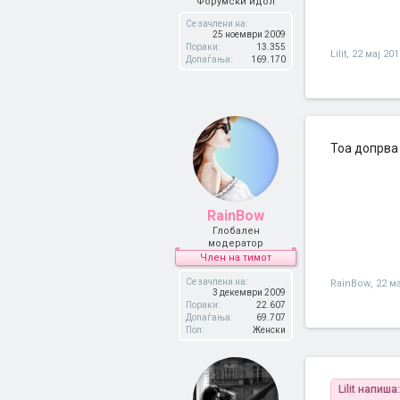
Форумски идол
Се зачлени на:
25 ноември 2009
Пораки:
13.355
Lilit
,
22 мај 201
Допаѓања:
169.170
Тоа допрва 
RainBow
Глобален
модератор
Член на тимот
Се зачлени на:
RainBow
,
22 ма
3 декември 2009
Пораки:
22.607
Допаѓања:
69.707
Пол:
Женски
Lilit напиша: