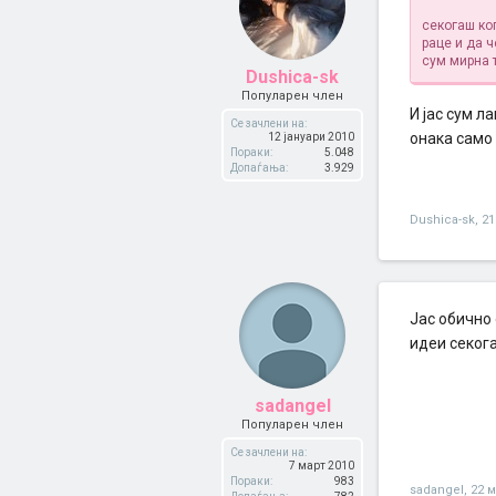
секогаш ко
раце и да 
сум мирна
Dushica-sk
Популарен член
И јас сум л
Се зачлени на:
онака само
12 јануари 2010
Пораки:
5.048
Допаѓања:
3.929
Dushica-sk
,
21
Јас обично
идеи секога
sadangel
Популарен член
Се зачлени на:
7 март 2010
Пораки:
983
sadangel
,
22 м