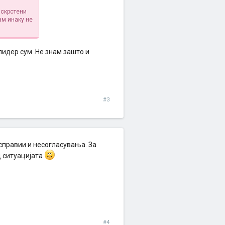
 скрстени
ам инаку не
лидер сум .Не знам зашто и
#3
асправии и несогласувања. За
д ситуацијата
#4