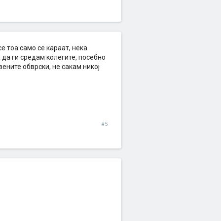
е тоа само се караат, нека
 да ги средам колегите, посебно
вените обврски, не сакам никој
#5