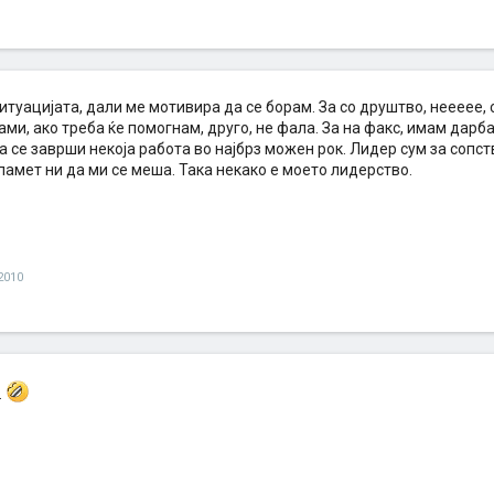
итуацијата, дали ме мотивира да се борам. За со друштво, неееее, с
ми, ако треба ќе помогнам, друго, не фала. За на факс, имам дарба
а се заврши некоја работа во најбрз можен рок. Лидер сум за сопст
памет ни да ми се меша. Така некако е моето лидерство.
2010
.