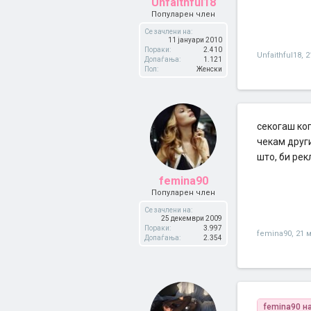
Unfaithful18
Популарен член
Се зачлени на:
11 јануари 2010
Пораки:
2.410
Unfaithful18
,
2
Допаѓања:
1.121
Пол:
Женски
секогаш ког
чекам друг
што, би рек
femina90
Популарен член
Се зачлени на:
25 декември 2009
Пораки:
3.997
femina90
,
21 м
Допаѓања:
2.354
femina90 н