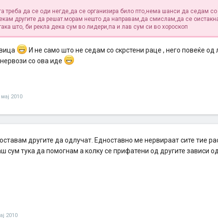
га треба да се оди негде,да се организира било пто,нема шанси да седам со
чекам другите да решат.морам нешто да направам,да смислам,да се оистакн
така што, би рекла дека сум во лидери,па и лав сум си во хороскоп
авица
И не само што не седам со скрстени раце , него повеќе од 
 нервози со ова иде
 мај 2010
 оставам другите да одлучат. Едноставно ме нервираат сите тие р
ш сум тука да помогнам а колку се прифатени од другите зависи о
ај 2010