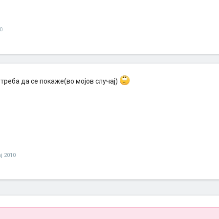
0
треба да се покаже(во мојов случај)
ј 2010