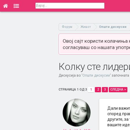
Форум
Живот
Општи дискусии
Овој сајт користи колачиња
согласуваш со нашата употр
Колку сте лидер
Дискусија во '
Општи дискусии
' започната
СТРАНИЦА 1 ОД 3
1
2
3
СЛЕДНА >
Дали важите
според прав
другите, за
вашите иде