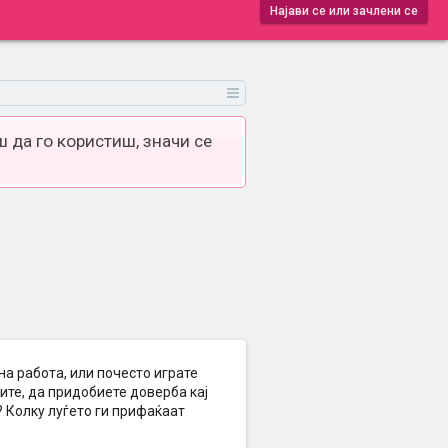
Најави се или зачлени се
 да го користиш, значи се
на работа, или почесто играте
ите, да придобиете доверба кај
? Колку луѓето ги прифаќаат