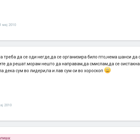
1 мај 2010
а треба да се оди негде,да се организира било пто,нема шанси да 
ите да решат.морам нешто да направам,да смислам,да се оистакна
ла дека сум во лидери,па и лав сум си во хороскоп
ај 2010
апиша: