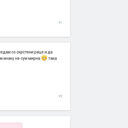
#1
седам со скрстени раце и да
м инаку не сум мирна
така
#2