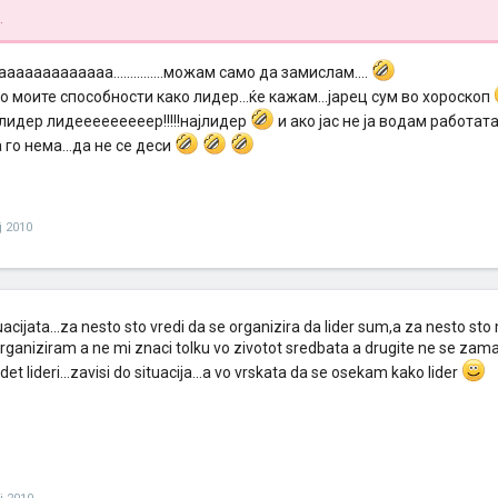
.
ааааааааааа...............можам само да замислам....
со моите способности како лидер...ќе кажам...јарец сум во хороскоп
лидер лидееееееееер!!!!!најлидер
и ако јас не ја водам работат
а го нема...да не се деси
ј 2010
uacijata...za nesto sto vredi da se organizira da lider sum,a za nesto sto 
organiziram a ne mi znaci tolku vo zivotot sredbata a drugite ne se z
det lideri...zavisi do situacija...a vo vrskata da se osekam kako lider