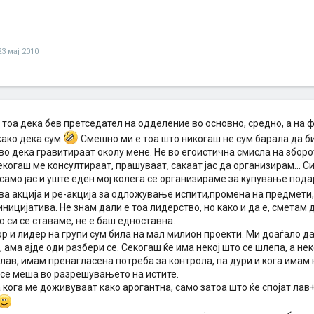
23 мај 2010
 тоа дека бев претседател на одделение во основно, средно, а на 
како дека сум
Смешно ми е тоа што никогаш не сум барала да б
о дека гравитираат околу мене. Не во егоистична смисла на зборот
екогаш ме консултираат, прашуваат, сакаат јас да организирам... Си
амо јас и уште еден мој колега се организираме за купување пода
ква акција и ре-акција за одложување испити,промена на предмети
ницијатива. Не знам дали е тоа лидерство, но како и да е, сметам
 си се ставаме, не е баш едноставна.
 и лидер на групи сум била на мал милион проекти. Ми доаѓало да
 ама ајде оди разбери се. Секогаш ќе има некој што се шлепа, а нек
лав, имам пренагласена потреба за контрола, па дури и кога имам 
 се меша во разрешувањето на истите.
 кога ме доживуваат како арогантна, само затоа што ќе спојат ла