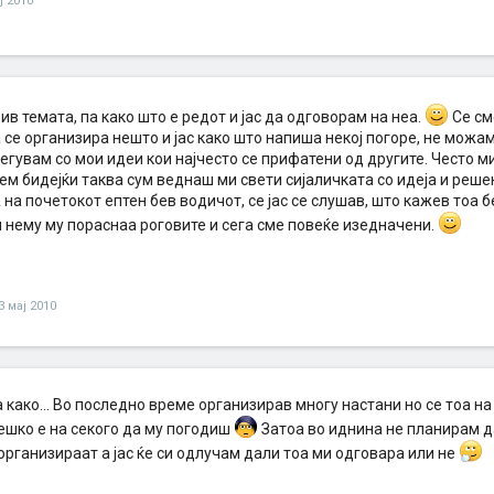
ј 2010
рив темата, па како што е редот и јас да одговорам на неа.
Се см
 се организира нешто и јас како што напиша некој погоре, не можа
егувам со мои идеи кои најчесто се прифатени од другите. Често м
ем бидејќи таква сум веднаш ми свети сијаличката со идеја и реше
на почетокот ептен бев водичот, се јас се слушав, што кажев тоа бе
 нему му пораснаа роговите и сега сме повеќе изедначени.
3 мај 2010
 како... Во последно време организирав многу настани но се тоа н
Тешко е на секого да му погодиш
Затоа во иднина не планирам д
организираат а јас ќе си одлучам дали тоа ми одговара или не