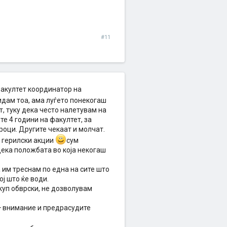
#11
факултет координатор на
идам тоа, ама луѓето понекогаш
, туку дека често налетувам на
те 4 години на факултет, за
роци. Другите чекаат и молчат.
, герилски акции
сум
 дека положбата во која некогаш
 им треснам по една на сите што
ој што ќе води.
куп обврски, не дозволувам
в+ внимание и предрасудите