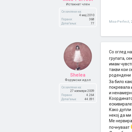
Истакнат член
Се зачлени на:
4 мај 2010
Пораки:
368
Miss-Perfect
,
Допаѓања:
77
Со оглед на
групата, се
имам чувств
такви кои с
Shelea
родендени с
Форумски идол
За било ка
покревала и
Се зачлени на:
27 ноември 2009
и ненамерно
Пораки:
4.264
Координатор
Допаѓања:
44.091
ескивирале,
Како дупли 
некој да ми
Ме нервира
почнуваат