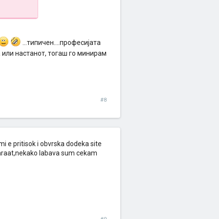
...типичен....професијата
а или настанот, тогаш го минирам
#8
mi e pritisok i obvrska dodeka site
amaraat,nekako labava sum cekam