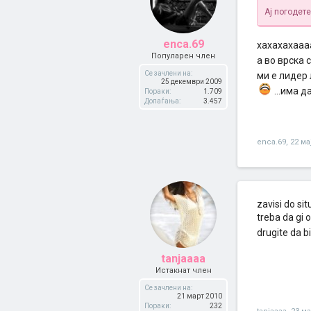
Ај погодете
enca.69
хахахахааааа
Популарен член
а во врска 
Се зачлени на:
ми е лидер 
25 декември 2009
...има д
Пораки:
1.709
Допаѓања:
3.457
enca.69
,
22 ма
zavisi do sit
treba da gi 
drugite da bi
tanjaaaa
Истакнат член
Се зачлени на:
21 март 2010
Пораки:
232