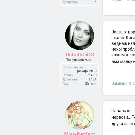
tanjaaaa
,
23 ма
Допаѓања:
13
Јас ја отво
школо. Кога
веднаш изл
некој пробл
Unfaithful18
кажам дека 
Популарен член
ама малку и
Се зачлени на:
11 јануари 2010
Пораки:
2.410
Допаѓања:
1.121
Unfaithful18
,
2
Пол:
Женски
Пааааа кога
нервози... 
други нека 
Miss-Perfect