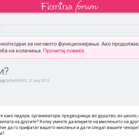
 неопходни за неговото функционирање. Ако продолжиш
еба на колачиња.
Прочитај повеќе.
и?
 од
Unfaithful18
,
21 мај 2010
.
 како лидери, организатори, предводници, во друштво, во школо, 
илата на другите? Колку умеете да влијаете на мислењето на друг
 тие да го прифатат вашето мислење и да ги следат вашите чекори
и?