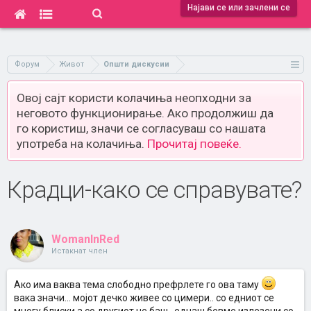
Најави се или зачлени се
Форум
Живот
Општи дискусии
Овој сајт користи колачиња неопходни за
неговото функционирање. Ако продолжиш да
го користиш, значи се согласуваш со нашата
употреба на колачиња.
Прочитај повеќе.
Крадци-како се справувате?
WomanInRed
Истакнат член
Ако има ваква тема слободно префрлете го ова таму
вака значи... мојот дечко живее со цимери.. со едниот се