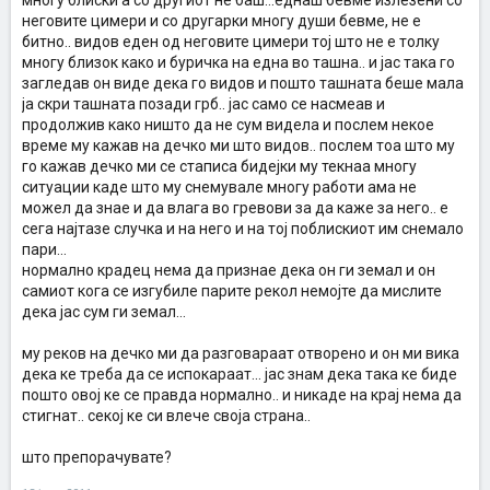
многу блиски а со другиот не баш...еднаш бевме излезени со
неговите цимери и со другарки многу души бевме, не е
битно.. видов еден од неговите цимери тој што не е толку
многу близок како и буричка на една во ташна.. и јас така го
загледав он виде дека го видов и пошто ташната беше мала
ја скри ташната позади грб.. јас само се насмеав и
продолжив како ништо да не сум видела и послем некое
време му кажав на дечко ми што видов.. послем тоа што му
го кажав дечко ми се стаписа бидејки му текнаа многу
ситуации каде што му снемувале многу работи ама не
можел да знае и да влага во гревови за да каже за него.. е
сега најтазе случка и на него и на тој поблискиот им снемало
пари...
нормално крадец нема да признае дека он ги земал и он
самиот кога се изгубиле парите рекол немојте да мислите
дека јас сум ги земал...
му реков на дечко ми да разговараат отворено и он ми вика
дека ке треба да се испокараат... јас знам дека така ке биде
пошто овој ке се правда нормално.. и никаде на крај нема да
стигнат.. секој ке си влече своја страна..
што препорачувате?