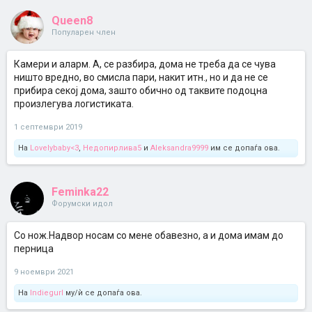
Queen8
Популарен член
Камери и аларм. А, се разбира, дома не треба да се чува
ништо вредно, во смисла пари, накит итн., но и да не се
прибира секој дома, зашто обично од таквите подоцна
произлегува логистиката.
1 септември 2019
На
Lovelybaby<3
,
Недопирлива5
и
Aleksandra9999
им се допаѓа ова.
Feminka22
Форумски идол
Со нож.Надвор носам со мене обавезно, а и дома имам до
перница
9 ноември 2021
На
Indiegurl
му/ѝ се допаѓа ова.