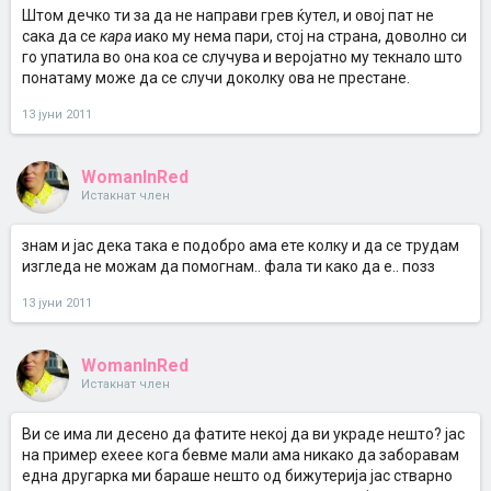
Штом дечко ти за да не направи грев ќутел, и овој пат не
сака да се
кара
иако му нема пари, стој на страна, доволно си
го упатила во она коа се случува и веројатно му текнало што
понатаму може да се случи доколку ова не престане.
13 јуни 2011
WomanInRed
Истакнат член
знам и јас дека така е подобро ама ете колку и да се трудам
изгледа не можам да помогнам.. фала ти како да е.. позз
13 јуни 2011
WomanInRed
Истакнат член
Ви се има ли десено да фатите некој да ви украде нешто? јас
на пример ехеее кога бевме мали ама никако да заборавам
една другарка ми бараше нешто од бижутерија јас стварно