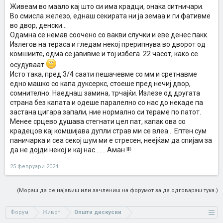
Живеам во маало кај што си има крадци, онака ситничари.
Во смисла железо, еднаш секирата ни ја земаа и ги фативме
во двор, денски...
Одамна се немав соочено со вакви случки и еве денес пакк.
Излегов на тераса и гледам некој прерипнува во дворот од
комшиите, одма се јавивме и тој избега. 22 часот, како се
осудуваат
Исто така, пред 3/4 саати пешачевме со мм и сретнавме
едно машко со капа дуксеркс, стоеше пред нечиј двор,
сомнително. Наеднаш замина, трчајќи. Излезе од другата
страна без капата и одеше паралелно со нас до некаде па
застана цигара запали, ние нормално си тераме по патот.
Менее срцево душава стегнати цел пат, капак ова со
крадецов кај комшијава дупли страв ми се влеа... Ептен сум
паничарка и сеа секој шум ми е стресен, неејќам да спијам за
да не дојди некој и кај нас....... Аман !!!
25 февруари 2024
(Мораш да се најавиш или зачлениш на форумот за да одговараш тука.)
Форум
Живот
Општи дискусии