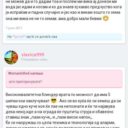
не можев да и го дадам тоа и послем ми вика ај донеси ми
вода јас идам и носам и ко да знаев еј какво предчуство кога
ја испраќав и падна случајно и јас као и викам зошто го зема
она ми вика не не го земав..ама добро мали бевме
7 јули 2011
На
**prcla**
му/ѝ се допаѓа ова.
slavica999
Популарен член
WomanInRed напиша:
што препорачувате?
Висококвалитетна блиндер врата по можност да има 5
шипки кои заклучуваат
. Ако си во куќа ќе си земеш да си
чуваш едно куче кое ќе лае на непознати и ќе ти најавува
дека некој иде а на ограда ќе пуштитш струја и обавезно
ставиш знак ,,пази куче,, и ,,пази висок напон,,.
Ќе се наоружаш со цела техника и технологија од аларми,