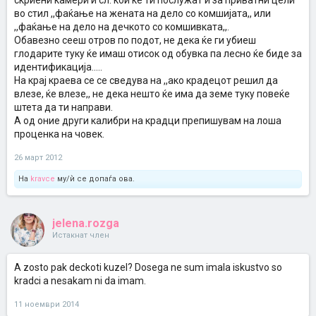
скриени камери и сл. кои ќе ти послужат и за приватни цели
во стил ,,фаќање на жената на дело со комшијата,, или
,,фаќање на дело на дечкото со комшивката,,.
Обавезно сееш отров по подот, не дека ќе ги убиеш
глодарите туку ќе имаш отисок од обувка па лесно ќе биде за
идентификација.....
На крај краева се се сведува на ,,ако крадецот решил да
влезе, ќе влезе,, не дека нешто ќе има да земе туку повеќе
штета да ти направи.
А од оние други калибри на крадци препишувам на лоша
проценка на човек.
26 март 2012
На
kravce
му/ѝ се допаѓа ова.
jelena.rozga
Истакнат член
A zosto pak deckoti kuzel? Dosega ne sum imala iskustvo so
kradci a nesakam ni da imam.
11 ноември 2014