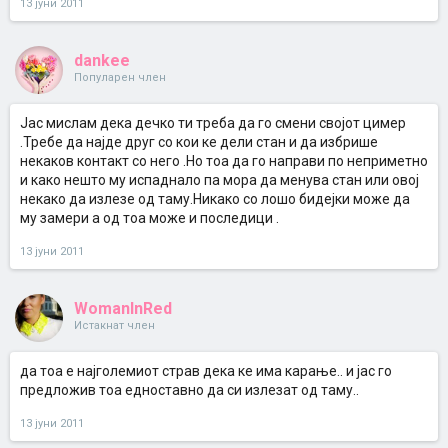
13 јуни 2011
dankee
Популарен член
Јас мислам дека дечко ти треба да го смени својот цимер
.Требе да најде друг со кои ке дели стан и да избрише
некаков контакт со него .Но тоа да го направи по неприметно
и како нешто му испаднало па мора да менува стан или овој
некако да излезе од таму.Никако со лошо бидејки може да
му замери а од тоа може и последици .
13 јуни 2011
WomanInRed
Истакнат член
да тоа е најголемиот страв дека ке има карање.. и јас го
предложив тоа едноставно да си излезат од таму..
13 јуни 2011