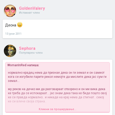
GoldenValery
Истакнат член
Десна
13 јуни 2011
Sephora
Популарен член
WomanInRed напиша:
нормално крадец нема да признае дека он ги земал и он самиот
кога се изгубиле парите рекол немојте да мислите дека јас сум ги
земал...
му реков на дечко ми да разговараат отворено и он ми вика дека
ке треба да се испокараат... јас знам дека така ке биде пошто овој
ке се правда нормално.. и никаде на крај нема да стигнат.. секој
ке си влече своја страна..
Кликни за проширување...
што препорачувате?