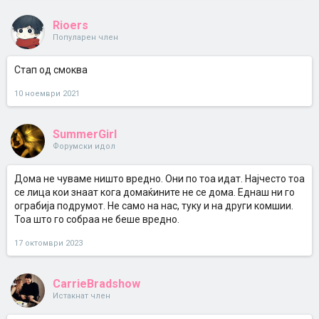
Rioers
Популарен член
Стап од смоква
10 ноември 2021
SummerGirl
Форумски идол
Дома не чуваме ништо вредно. Они по тоа идат. Најчесто тоа
се лица кои знаат кога домаќините не се дома. Еднаш ни го
ограбија подрумот. Не само на нас, туку и на други комшии.
Тоа што го собраа не беше вредно.
17 октомври 2023
CarrieBradshow
Истакнат член