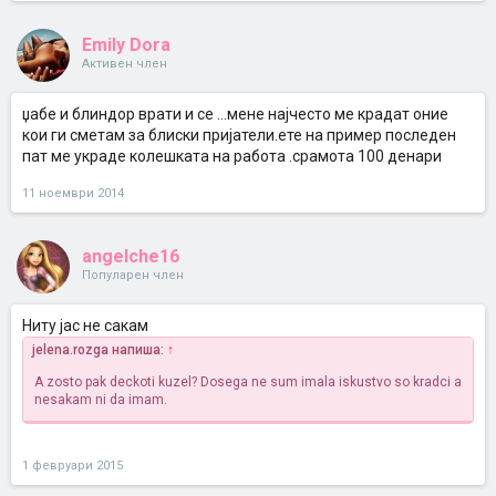
Emily Dora
Активен член
џабе и блиндор врати и се ...мене најчесто ме крадат оние
кои ги сметам за блиски пријатели.ете на пример последен
пат ме украде колешката на работа .срамота 100 денари
11 ноември 2014
angelche16
Популарен член
Ниту јас не сакам
jelena.rozga напиша:
↑
A zosto pak deckoti kuzel? Dosega ne sum imala iskustvo so kradci a
nesakam ni da imam.
1 февруари 2015