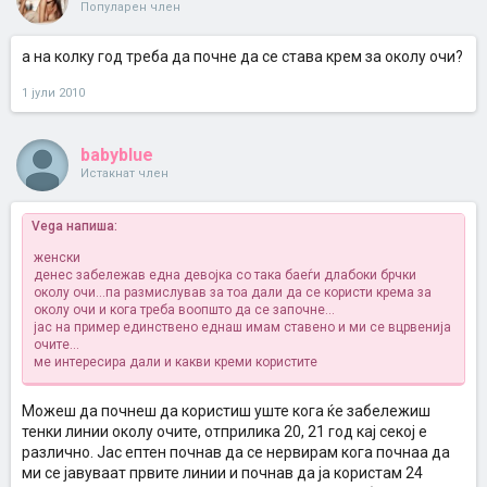
Популарен член
а на колку год треба да почне да се става крем за околу очи?
1 јули 2010
babyblue
Истакнат член
Vega напиша:
женски
денес забележав една девојка со така баеѓи длабоки брчки
околу очи...па размислував за тоа дали да се користи крема за
околу очи и кога треба воопшто да се започне...
јас на пример единствено еднаш имам ставено и ми се вцрвенија
очите...
ме интересира дали и какви креми користите
Можеш да почнеш да користиш уште кога ќе забележиш
тенки линии околу очите, отприлика 20, 21 год кај секој е
различно. Јас ептен почнав да се нервирам кога почнаа да
ми се јавуваат првите линии и почнав да ја користам 24