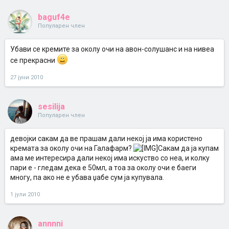
baguf4e
Популарен член
Убави се кремите за околу очи на авон-солушанс и на нивеа
се прекрасни
27 јуни 2010
sesilija
Популарен член
девојки сакам да ве прашам дали некој ја има користено
кремата за околу очи на Галафарм?
Сакам да ја купам
ама ме интересира дали некој има искуство со неа, и колку
пари е - гледам дека е 50мл, а тоа за околу очи е баеги
многу, па ако не е убава џабе сум ја купувала.
1 јули 2010
annnni