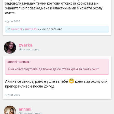
задоволна,немам темни кругови откако ја користам,а и
значително посвежа,мека и еластична ми е кожата околу
очите.
4 јули 2010
На
okcenzi
и
mims-89
им се допаѓа ова.
zverka
Истакнат член
annnni напиша:
а на колку год треба да почне да се става крем за околу очи?
Ани не се секирај рано е уште за тебе
крема за околу очи
препорачливо е после 25 год
4 јули 2010
annnni
Популарен член