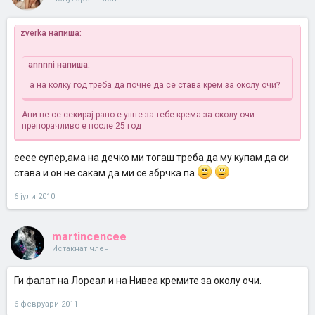
zverka напиша:
annnni напиша:
а на колку год треба да почне да се става крем за околу очи?
Ани не се секирај рано е уште за тебе
крема за околу очи
препорачливо е после 25 год
ееее супер,ама на дечко ми тогаш треба да му купам да си
става и он не сакам да ми се збрчка па
6 јули 2010
martincencee
Истакнат член
Ги фалат на Лореал и на Нивеа кремите за околу очи.
6 февруари 2011