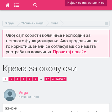
Најави се или зачлени се
Форум
Убавина и мода
Лице
Овој сајт користи колачиња неопходни за
неговото функционирање. Ако продолжиш да
го користиш, значи се согласуваш со нашата
употреба на колачиња.
Прочитај повеќе.
Крема за околу очи
1
2
3
4
5
6
→
37
СЛЕДНА >
Vega
Истакнат член
женски