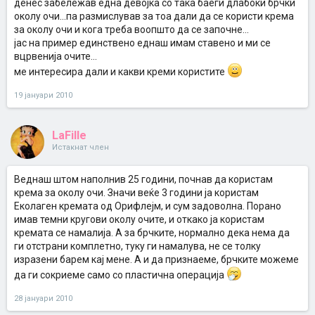
денес забележав една девојка со така баеѓи длабоки брчки
околу очи...па размислував за тоа дали да се користи крема
за околу очи и кога треба воопшто да се започне...
јас на пример единствено еднаш имам ставено и ми се
вцрвенија очите...
ме интересира дали и какви креми користите
19 јануари 2010
LaFille
Истакнат член
Веднаш штом наполнив 25 години, почнав да користам
крема за околу очи. Значи веќе 3 години ја користам
Еколаген кремата од Орифлејм, и сум задоволна. Порано
имав темни кругови околу очите, и откако ја користам
кремата се намалија. А за брчките, нормално дека нема да
ги отстрани комплетно, туку ги намалува, не се толку
изразени барем кај мене. А и да признаеме, брчките можеме
да ги сокриеме само со пластична операција
28 јануари 2010