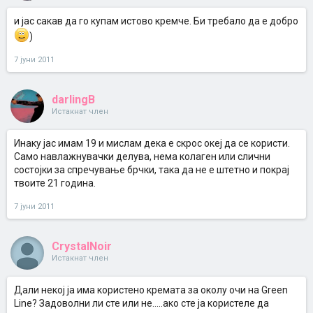
и јас сакав да го купам истово кремче. Би требало да е добро
)
7 јуни 2011
darlingB
Истакнат член
Инаку јас имам 19 и мислам дека е скрос океј да се користи.
Само навлажнувачки делува, нема колаген или слични
состојки за спречување брчки, така да не е штетно и покрај
твоите 21 година.
7 јуни 2011
CrystalNoir
Истакнат член
Дали некој ја има користено кремата за околу очи на Green
Line? Задоволни ли сте или не.....ако сте ја користеле да