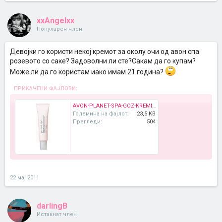
xxAngelxx
Популарен член
Девојки го користи некој кремот за околу очи од авон спа
розевото со саке? Задоволни ли сте?Сакам да го купам?
Mоже ли да го користам иако имам 21 година?
ПРИКАЧЕНИ ФАЈЛОВИ:
AVON-PLANET-SPA-GOZ-KREMI-YENI__38655442_0.jpg
Големина на фајлот:
23,5 KB
Прегледи:
504
22 мај 2011
darlingB
Истакнат член