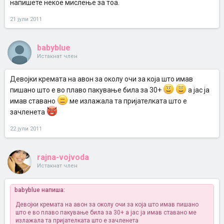
напишете некое мислење за тоа.
21 јули 2011
babyblue
Истакнат член
Девојки кремата на авон за околу очи за која што имав
пишано што е во плаво пакување била за 30+
а јас ја
имав ставано
ме излажала та пријателката што е
зачленета
22 јули 2011
rajna-vojvoda
Истакнат член
babyblue напиша:
Девојки кремата на авон за околу очи за која што имав пишано
што е во плаво пакување била за 30+
а јас ја имав ставано
ме
излажала та пријателката што е зачленета