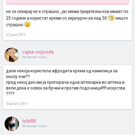
не се секирај не е страшно , јас имам пријателки кои имаат по
25 години а користат креми со хијалурон за над 50
ништо
страшно
31 јули 2011
rajna-vojvoda
Истакнат член
дали некоја користела афродита крема од камилица за
околу очи??
пред некој ден ми ја препорача една аптекарка во аптека и
вели дека е освен за брчки и против подочници!!!!! искуства
????
3 август 2011
loly89
Истакнат член