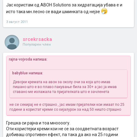
Јас користам од АВОН Solutions за хидратација убава е и
исто така мн лесно се вади шминката од нејзе
3 август 2011
srcekrsacka
Популарен член
rajna-vojvoda напиша:
babyblue напиша:
Девојки кремата на авон за околу очи за која што имав
пишано што е во плаво пакување била за 30+
а јас ја имав
ставано
ме излажала та пријателката што е зачленета
не се секирај не е страшно , јас имам пријателки кои имаат по 25
години а користат креми со хијалурон за над 50
ништо страшно
Грешка си рајна и тоа мноооогу.
Оти користејки креми кои не се за соодветната возраст
добиваш спротивен ефект, па така да ако на 25 години