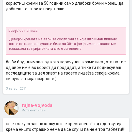
користиш креми за 50 години само длабоки брчки мозеш да
добиеш т.е. твоите пријателки.
babyblue напиша:
Девојки кремата на авон за околу очи за која што имав пишано
што е во плаво пакување била за 30+
а јас ја имав ставано
ме
излажала та пријателката што е зачленета
бејби блу, внимавај од кого порачуваш козметика , оти на тие
од авон им е во корист да продадат, а ти ке ги поднесуваш
последиците за цел зивот на твоето лице(за секоја крема
пишува за која возраст е )
3 август 2011
rajna-vojvoda
Истакнат член
не е толку страшно колку што е преставено!!! од една кутија
крема ништо страшно нема да се случи па не е тоа таблети!!!