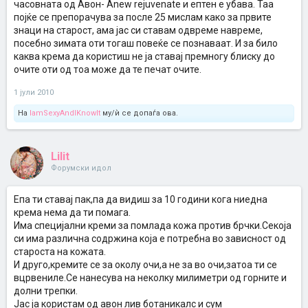
часовната од Авон- Аnew rejuvenate и ептен е убава. Таа
појќе се препорачува за после 25 мислам како за првите
знаци на старост, ама јас си ставам одвреме навреме,
посебно зимата оти тогаш повеќе се познаваат. И за било
каква крема да користиш не ја ставај премногу блиску до
очите оти од тоа може да те печат очите.
1 јули 2010
На
IamSexyAndIKnowIt
му/ѝ се допаѓа ова.
Lilit
Форумски идол
Епа ти ставај пак,па да видиш за 10 години кога ниедна
крема нема да ти помага.
Има специјални креми за помлада кожа против брчки.Секоја
си има различна содржина која е потребна во зависност од
староста на кожата.
И друго,кремите се за околу очи,а не за во очи,затоа ти се
вцрвениле.Се нанесува на неколку милиметри од горните и
долни трепки.
Јас ја користам од авон лив ботаникалс и сум