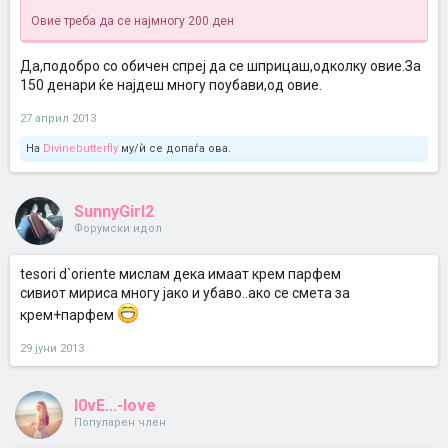
Овие треба да се најмногу 200 ден
Да,подобро со обичен спреј да се шприцаш,одколку овие.За
150 денари ќе најдеш многу поубави,од овие.
27 април 2013
На
Divinebutterfly
му/ѝ се допаѓа ова.
SunnyGirl2
Форумски идол
tesori d`oriente мислам дека имаат крем парфем
сивиот мириса многу јако и убаво..ако се смета за
крем+парфем
29 јуни 2013
l0vE...-love
Популарен член