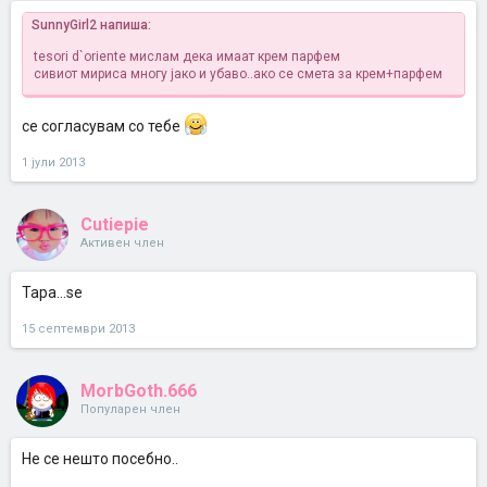
SunnyGirl2 напиша:
tesori d`oriente мислам дека имаат крем парфем
сивиот мириса многу јако и убаво..ако се смета за крем+парфем
се согласувам со тебе
1 јули 2013
Cutiepie
Активен член
Tapa...se
15 септември 2013
MorbGoth.666
Популарен член
Не се нешто посебно..