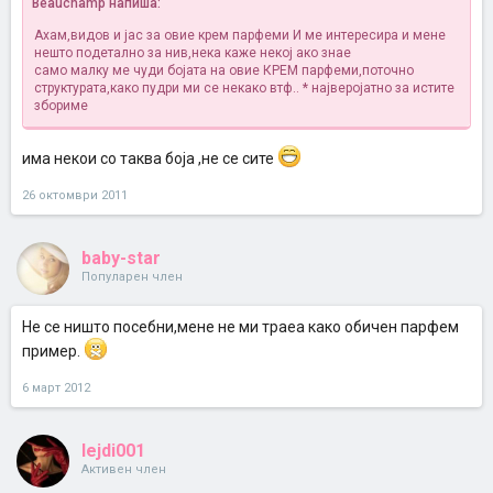
Beauchamp напиша:
Ахам,видов и јас за овие крем парфеми
И ме интересира и мене
нешто подетално за нив,нека каже некој ако знае
само малку ме чуди бојата на овие КРЕМ парфеми,поточно
структурата,како пудри ми се некако
втф..
* најверојатно за истите
збориме
има некои со таква боја ,не се сите
26 октомври 2011
baby-star
Популарен член
Не се ништо посебни,мене не ми траеа како обичен парфем
пример.
6 март 2012
lejdi001
Активен член