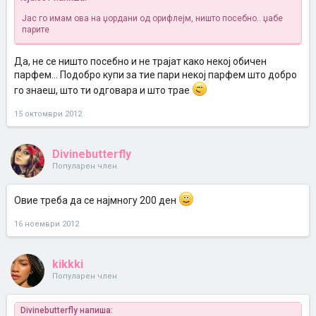
Јас го имам ова на џордани од орифлејм, ништо посебно.. џабе
парите
Да, не се ништо посебно и не трајат како некој обичен
парфем... Подобро купи за тие пари некој парфем што добро
го знаеш, што ти одговара и што трае
15 октомври 2012
Divinebutterfly
Популарен член
Овие треба да се најмногу 200 ден
16 ноември 2012
kikkki
Популарен член
Divinebutterfly напиша: