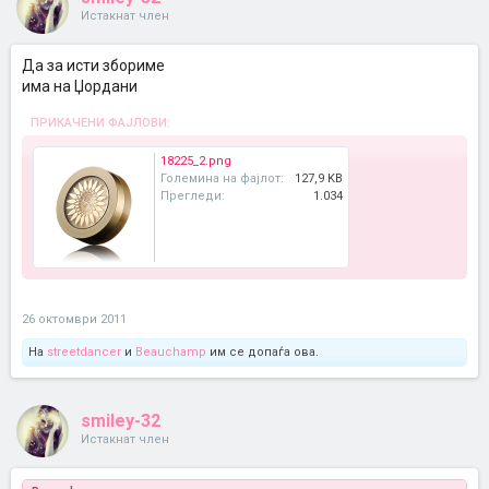
Истакнат член
Да за исти збориме
има на Џордани
ПРИКАЧЕНИ ФАЈЛОВИ:
18225_2.png
Големина на фајлот:
127,9 KB
Прегледи:
1.034
26 октомври 2011
На
streetdancer
и
Beauchamp
им се допаѓа ова.
smiley-32
Истакнат член