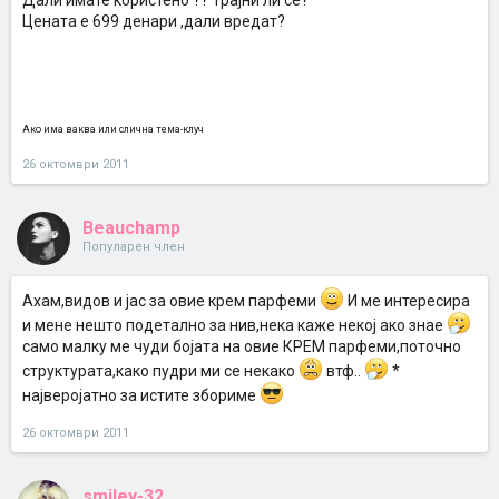
Дали имате користено ?? Трајни ли се?
Цената е 699 денари ,дали вредат?
Ако има ваква или слична тема-клуч
26 октомври 2011
Beauchamp
Популарен член
Ахам,видов и јас за овие крем парфеми
И ме интересира
и мене нешто подетално за нив,нека каже некој ако знае
само малку ме чуди бојата на овие КРЕМ парфеми,поточно
структурата,како пудри ми се некако
втф..
*
најверојатно за истите збориме
26 октомври 2011
smiley-32