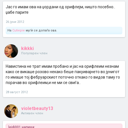
Јас го имам ова на џордани од орифлејм, ништо посебно..
џабе парите
26 јуни 2012
На
Cutiepie
му/ѝ се допаѓа ова.
kikkki
Популарен член
Навистина не трат имам пробано и јас на орифлеим незнам
како се викаше розово некако беше пакуивајнето во јунигот
го имаше тој фебруарскиот поточно откако го видов таму го
порачав во орифлеим,и не ми се свиѓа..
28 август 2012
violetbeauty13
Активен член
lejdi001 напиша: