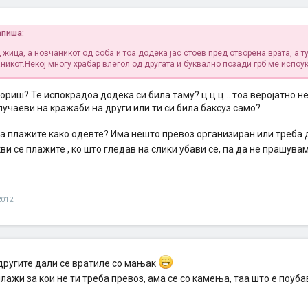
апиша:
жица, а новчаникот од соба и тоа додека јас стоев пред отворена врата, а 
никот.Некој многу храбар влегол од другата и буквално позади грб ме испоу
ориш? Те испокрадоа додека си била таму? ц ц ц... тоа веројатно не
учаеви на кражаби на други или ти си била баксуз само?
на плажите како одевте? Има нешто превоз организиран или треба д
кви се плажите , ко што гледав на слики убави се, па да не прашува
2012
 другите дали се вратиле со мањак
лажи за кои не ти треба превоз, ама се со камења, таа што е поуба