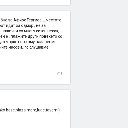
бно за Афиос Гергиос.....местото
от идат за одмор , не за
плажички со многу ситен песок,
ен е , плажите други повеќето со
Лидл маркет па таму пазаревме.
ните часови...го слушавме
#11
kako bese,plaza,more,luge,taverni)