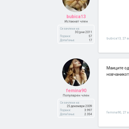
bubica13
Истакнат член
Се зачлени на:
30 јуни 2011
Пораки:
57
bubica13
,
27 а
Допаѓања:
17
Маиците од 
новчаникот
femina90
Популарен член
Се зачлени на:
25 декември 2009
Пораки:
3.997
femina90
,
27 а
Допаѓања:
2.354