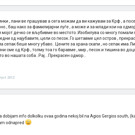
ки , лани ве прашував а сега можам да ви кажувам за Крф , а посе
рно , баш како за фамилијарни луѓе , а може и за млади кои на одмор
и мојот дечко се вљубивме во местото..Изобилува со многу помали 
едни од најубавите, цели со песок..Го шетавме цел остров , прекрас
а сепак беше многу убаво.. Цените за храна скапи , но сепак има 
и сме од Крф , толму тоа го баравме , мир , песок и тишина во доц
 во нашата соба...Рај....Прекрасен одмор...
густ 2012
a dobijam info dolkolku ovaa godina nekoj bil na Agios Gergios south, (
am odnapred