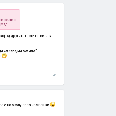
тука веднаш
краде
кој од другите гости во вилата
а се изнајми возило?
м
#5
ва е на околу пола час пешки