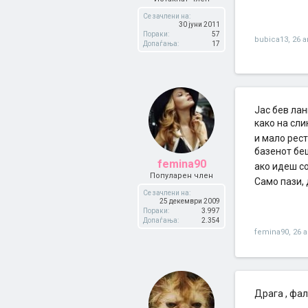
Се зачлени на:
30 јуни 2011
Пораки:
57
bubica13
,
26 а
Допаѓања:
17
Jaс бев лан
како на сли
и мало рес
базенот беш
femina90
ако идеш со
Популарен член
Само пази, 
Се зачлени на:
25 декември 2009
Пораки:
3.997
Допаѓања:
2.354
femina90
,
26 а
Драга , фал