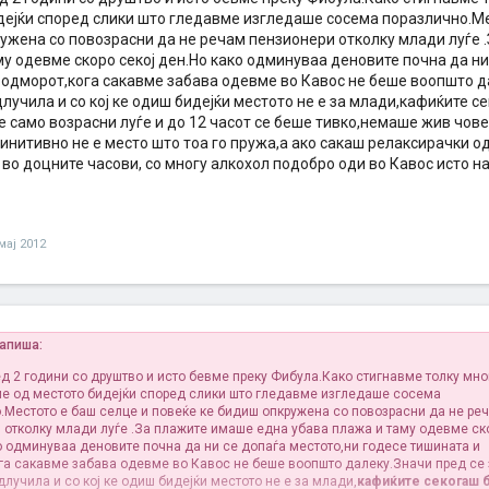
дејќи според слики што гледавме изгледаше сосема поразлично.Ме
ужена со повозрасни да не речам пензионери отколку млади луѓе 
у одевме скоро секој ден.Но како одминуваа деновите почна да ни
 одморот,кога сакавме забава одевме во Кавос не беше воопшто да
лучила и со кој ке одиш бидејќи местото не е за млади,кафиќите с
 само возрасни луѓе и до 12 часот се беше тивко,немаше жив чове
инитивно не е место што тоа го пружа,а ако сакаш релаксирачки од
о доцните часови, со многу алкохол подобро оди во Кавос исто на
мај 2012
напиша:
ед 2 години со друштво и исто бевме преку Фибула.Како стигнавме толку мно
е од местото бидејќи според слики што гледавме изгледаше сосема
.Местото е баш селце и повеќе ке бидиш опкружена со повозрасни да не ре
 отколку млади луѓе .За плажите имаше една убава плажа и таму одевме ско
о одминуваа деновите почна да ни се допаѓа местото,ни годесе тишината и
га сакавме забава одевме во Кавос не беше воопшто далеку.Значи пред се 
лучила и со кој ке одиш бидејќи местото не е за млади,
кафиќите секогаш 