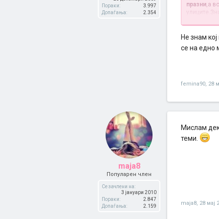
празни
,а в
Пораки:
3.997
улиците.Зн
Допаѓања:
2.354
релаксирач
оди во Кав
Не знам кој
се на едно
femina90
,
28 м
Мислам дек
теми.
maja8
Популарен член
Се зачлени на:
3 јануари 2010
Пораки:
2.847
maja8
,
28 мај 
Допаѓања:
2.159