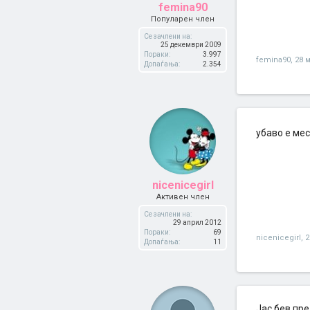
femina90
Популарен член
Се зачлени на:
25 декември 2009
Пораки:
3.997
femina90
,
28 м
Допаѓања:
2.354
убаво е ме
nicenicegirl
Активен член
Се зачлени на:
29 април 2012
Пораки:
69
nicenicegirl
,
2
Допаѓања:
11
Јас бев пре