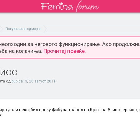
Патувања и одмори
 неопходни за неговото функционирање. Ако продолжиш
еба на колачиња.
Прочитај повеќе.
гиос
ата од
bubica13
,
26 август 2011
.
ра дали некој бил преку Фибула травел на Крф , на Агиос Гергиос , 
?