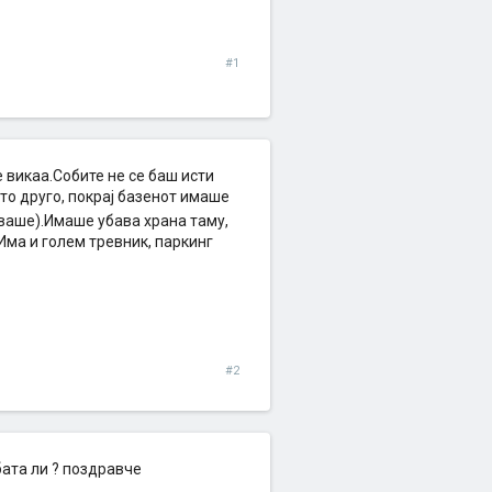
#1
е викаа.Собите не се баш исти
што друго, покрај базенот имаше
аваше).Имаше убава храна таму,
Има и голем тревник, паркинг
#2
бата ли ? поздравче