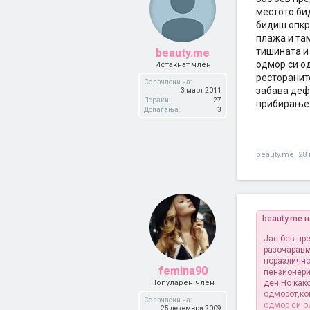
местото би
бидиш опкр
плажа и там
тишината и
beauty.me
одмор си од
Истакнат член
рестораните
Се зачлени на:
забава деф
3 март 2011
Пораки:
27
прибирање в
Допаѓања:
3
beauty.me
,
28 
beauty.me 
Јас бев пр
разочаравм
поразлично
femina90
пензионери
Популарен член
ден.Но как
одморот,ко
Се зачлени на:
одмор си од
25 декември 2009