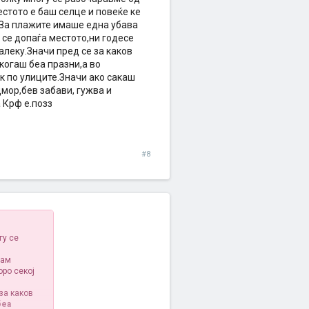
стото е баш селце и повеќе ке
.За плажите имаше една убава
 се допаѓа местото,ни годесе
леку.Значи пред се за каков
екогаш беа празни,а во
к по улиците.Значи ако сакаш
мор,бев забави, гужва и
 Крф е.позз
#8
гу се
чам
ро секој
за каков
беа