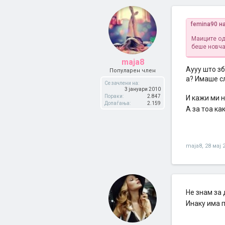
femina90 н
Маиците од 
беше новча
maja8
Аууу што зб
Популарен член
а? Имаше сл
Се зачлени на:
3 јануари 2010
Пораки:
2.847
И кажи ми 
Допаѓања:
2.159
А за тоа ка
maja8
,
28 мај 
Не знам за
Инаку има п