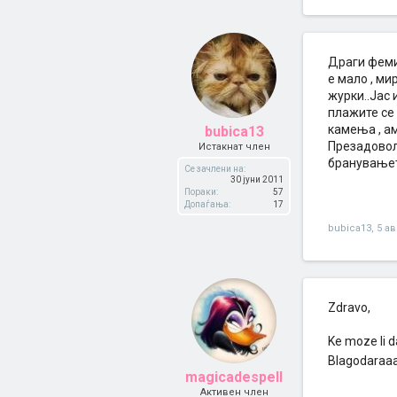
Драги фемин
е мало , ми
журки..Јас 
плажите се 
камења , ам
bubica13
Презадоволн
Истакнат член
бранувањето
Се зачлени на:
30 јуни 2011
Пораки:
57
Допаѓања:
17
bubica13
,
5 ав
Zdravo,
Ke moze li d
Blagodaraa
magicadespell
Активен член