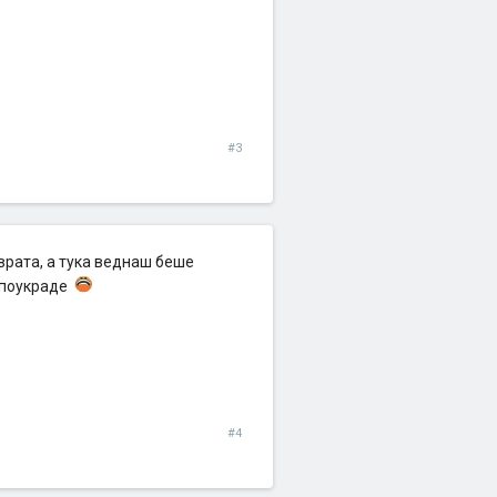
#3
врата, а тука веднаш беше
испоукраде
#4