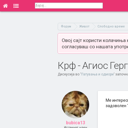
Форум
Живот
Слободно време
Овој сајт користи колачиња
согласуваш со нашата употр
Крф - Агиос Гер
Дискусија во '
Патувања и одмори
' започн
Ме интереси
задоволен 
bubica13
Истакнат член