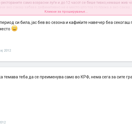
о рестораните само возрасни луѓе и до 12 часот се беше тивко,немаше жив ч
ачи ако сакаш забава дефинитивно не е место што тоа го пружа,а ако сакаш
Кликни за проширување...
ки одмор,бев забави, гужва и прибирање во доцните часови, со многу алкох
ос исто на Крф е.позз
 период си била, јас бев во сезона и кафиќите навечер беа секогаш 
 место
ај 2012
а темава теба да се преименува само во КРФ, нема сега за сите г
2012