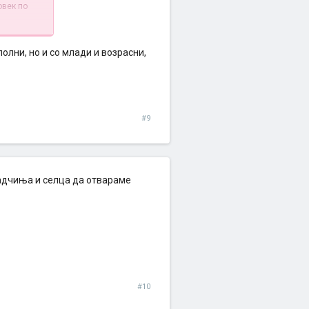
овек по
ол подобро
полни, но и со млади и возрасни,
#9
радчиња и селца да отвараме
#10