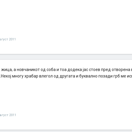
вгуст 2011
жица, а новчаникот од соба и тоа додека јас стоев пред отворена 
.Некој многу храбар влегол од другата и буквално позади грб ме 
вгуст 2011