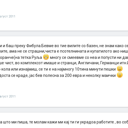
вгуст 2011
и и баш преку Фибула.Бевме во тие вилите со базен, не знам како с
ките, ама не се страшни,чиста е псотелнината и купатилото ако ни
торанче(на тетка Руља
многу се смеевме со неа и попусти ни д
е чист, во комплексот имаше и странци, Англичани, Германци итн.
 кола или изнајмиш, се ти е на најмногу 10тина минути пешки
доста се краде, јас бев полесна за 200 евра и неколку маички
вгуст 2011
а што ми пиша, те молам кажи ми кај ти ги украдоа работите , во со