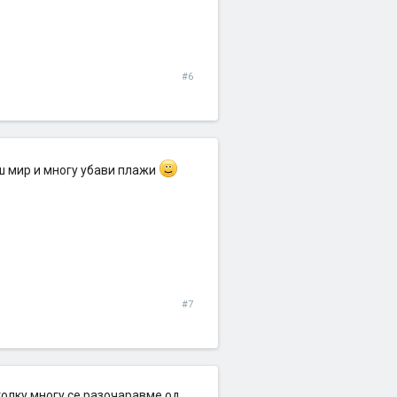
#6
иш мир и многу убави плажи
#7
толку многу се разочаравме од