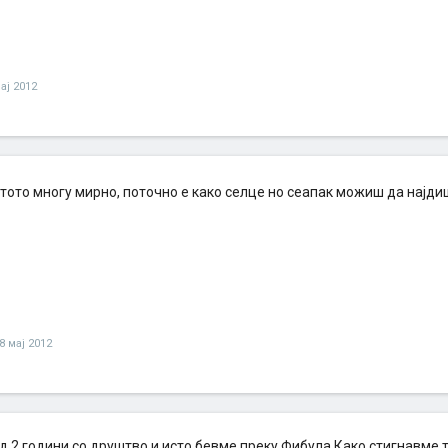
ај 2012
стото многу мирно, поточно е како селце но сеапак можиш да најд
8 мај 2012
д 2 години со друштво и исто бевме преку Фибула.Како стигнавме 