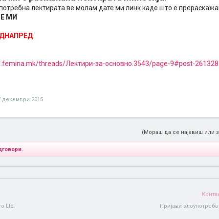
потребна лектирата ве молам дате ми линк каде што е прераскажана
Е МИ
ОДНАПРЕД
um.femina.mk/threads/Лектири-за-основно.3543/page-9#post-261328
7 декември 2015
(Мораш да се најавиш или з
дговори.
Конта
o Ltd.
Пријави злоупотреба