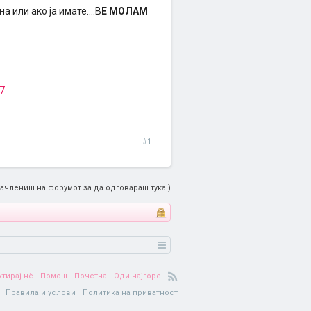
 или ако ја имате....В
Е МОЛАМ
7
#1
ачлениш на форумот за да одговараш тука.)
ктирај нè
Помош
Почетна
Оди најгоре
Правила и услови
Политика на приватност