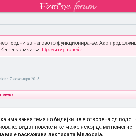
 неопходни за неговото функционирање. Ако продолжиш
еба на колачиња.
Прочитај повеќе.
hion*
,
7 декември 2015
.
дговори.
ка има ваква тема но бидејки не е отворена од подоцн
нова ке видат повеќе и ке може некој да ми помогне.
а ми е раскажана лектирата Милосија.