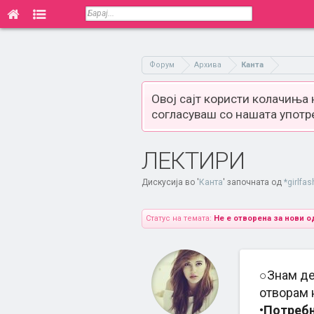
Форум
Архива
Канта
Овој сајт користи колачиња
согласуваш со нашата употр
ЛЕКТИРИ
Дискусија во '
Канта
' започната од
*girlfas
Статус на темата:
Не е отворена за нови о
○Знам де
отворам 
•Потребн