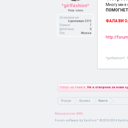
Многу ми е 
*girlfashion*
ПОМОГНЕТ
Нов член
Се зачлени на:
ФАЛА ВИ 
6 декември 2015
Пораки:
7
Допаѓања:
0
Пол:
Женски
http://for
*girlfashion*
,
Статус на темата:
Не е отворена за нови о
Форум
Архива
Канта
Македонски (MK)
Forum software by XenForo™
©2010-2014 XenFor