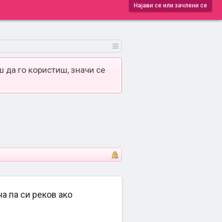
Најави се или зачлени се
 да го користиш, значи се
а па си реков ако