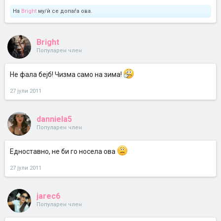
На
Bright
му/ѝ се допаѓа ова.
Bright
Популарен член
Не фала бејб! Чизма само на зима!
27 јули 2011
danniela5
Популарен член
Едноставно, не би го носела ова
27 јули 2011
jarec6
Популарен член