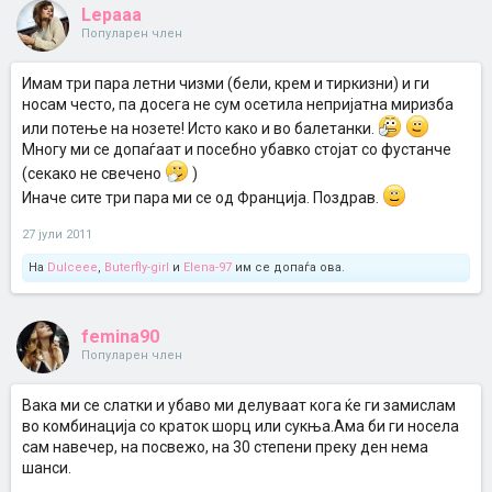
Lepaaa
Популарен член
Имам три пара летни чизми (бели, крем и тиркизни) и ги
носам често, па досега не сум осетила непријатна миризба
или потење на нозете! Исто како и во балетанки.
Многу ми се допаѓаат и посебно убавко стојат со фустанче
(секако не свечено
)
Иначе сите три пара ми се од Франција. Поздрав.
27 јули 2011
На
Dulceee
,
Buterfly-girl
и
Elena-97
им се допаѓа ова.
femina90
Популарен член
Вака ми се слатки и убаво ми делуваат кога ќе ги замислам
во комбинација со краток шорц или сукња.Ама би ги носела
сам навечер, на посвежо, на 30 степени преку ден нема
шанси.