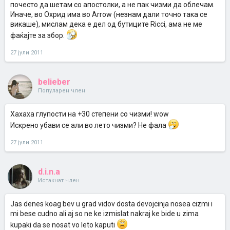
почесто да шетам со апостолки, а не пак чизми да облечам.
Иначе, во Охрид има во Arrow (незнам дали точно така се
викаше), мислам дека е дел од бутиците Ricci, ама не ме
фаќајте за збор.
27 јули 2011
belieber
Популарен член
Хахаха глупости на +30 степени со чизми! wow
Искрено убави се али во лето чизми? Не фала
27 јули 2011
d.i.n.a
Истакнат член
Jas denes koag bev u grad vidov dosta devojcinja nosea cizmi i
mi bese cudno ali aj so ne ke izmislat nakraj ke bide u zima
kupaki da se nosat vo leto kaputi