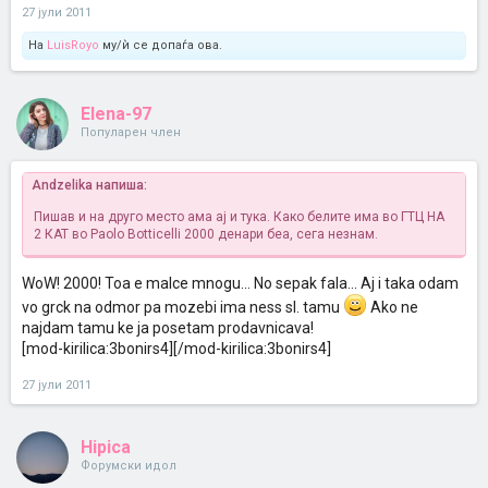
27 јули 2011
На
LuisRoyo
му/ѝ се допаѓа ова.
Elena-97
Популарен член
Andzelika напиша:
Пишав и на друго место ама ај и тука. Како белите има во ГТЦ НА
2 КАТ во Paolo Botticelli 2000 денари беа, сега незнам.
WoW! 2000! Toa e malce mnogu... No sepak fala... Aj i taka odam
vo grck na odmor pa mozebi ima ness sl. tamu
Ako ne
najdam tamu ke ja posetam prodavnicava!
[mod-kirilica:3bonirs4][/mod-kirilica:3bonirs4]
27 јули 2011
Hipica
Форумски идол