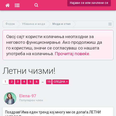
Најави се или зачлени се
Форум
Убавина и мода
Мода и стил
Овој сајт користи колачиња неопходни за
неговото функционирање. Ако продолжиш да
го користиш, значи се согласуваш со нашата
употреба на колачиња.
Прочитај повеќе.
Летни чизми!
1
2
3
4
5
6
→
15
СЛЕДНА >
Elena-97
Популарен член
Поздрав! Има еден тренд кој многу ми се допаѓа.ЛЕТНИ