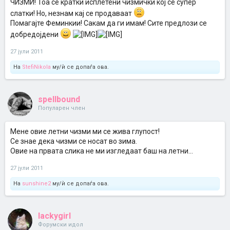
ЧИЗМИ! Тоа се кратки исплетени чизмички кој се супер
слатки! Но, незнам кај се продаваат
Помагајте Феминкии! Сакам да ги имам! Сите предлози се
добредојдени
27 јули 2011
На
StefiNikola
му/ѝ се допаѓа ова.
spellbound
Популарен член
Мене овие летни чизми ми се жива глупост!
Се знае дека чизми се носат во зима.
Овие на првата слика не ми изгледаат баш на летни...
27 јули 2011
На
sunshine2
му/ѝ се допаѓа ова.
lackygirl
Форумски идол