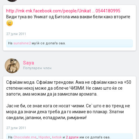
http://mk-mk.facebook.com/people/Unikat ... 0544180995
Види тука во Уникат од Битола има вакви бели како вторите
27 јули 2011
На
sunshine2
му/ѝ се допаѓа ова.
Saya
Популарен член
Сфаќам мода. Сфаќам трендови. Ама не сфаќам како на +50
степени некој може да облече ЧИЗМИ. Не само што ќе се
запоти, ама можам да ја замислам аромата.
Јас не би, се знае кога се носат чизми. Се` што е во тренд не
мора да значи дека треба да го имаме во плакар. Златни
сандали, јапанки, еспадрили, римјанки!
27 јули 2011
На
Chocolate.me
,
Hipster
,
ketisk
и
2 други
им се допаѓа ова.