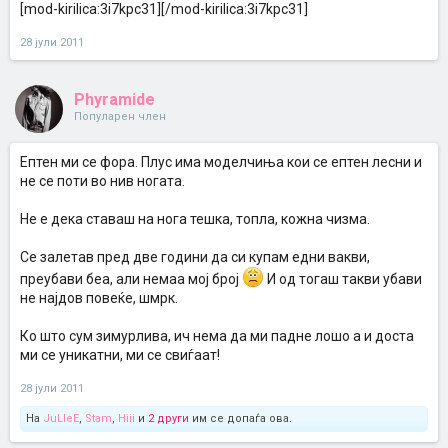
[mod-kirilica:3i7kpc31][/mod-kirilica:3i7kpc31]
28 јули 2011
Phyramide
Популарен член
Ептен ми се фора. Плус има моделчиња кои се ептен лесни и
не се поти во нив ногата.
Не е дека ставаш на нога тешка, топла, кожна чизма.
Се залетав пред две години да си купам едни вакви,
преубави беа, али немаа мој број
И од тогаш такви убави
не најдов повеќе, шмрк.
Ко што сум зимурлива, ич нема да ми падне лошо а и доста
ми се уникатни, ми се свиѓаат!
28 јули 2011
На
JuLleE
,
Stam
,
Hiii
и
2 други
им се допаѓа ова.