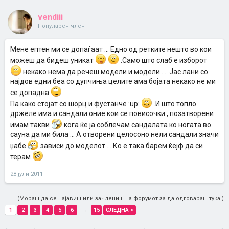
vendiii
Популарен член
Мене ептен ми се допаѓаат ... Едно од ретките нешто во кои
можеш да бидеш уникат
.Само што слаб е изборот
некако нема да речеш модели и модели .... Јас лани со
најдов едни беа со дупчиња целите ама бојата некако не ми
се допадна
.
Па како стојат со шорц и фустанче :up:
.И што топло
држеле има и сандали оние кои се повисочки , позатворени
имам такви
кога ќе ја соблечам сандалата ко ногата во
сауна да ми била ... А отворени целосоно нели сандали значи
џабе
зависи до моделот ... Ко е така барем ќејф да си
терам
28 јули 2011
(Мораш да се најавиш или зачлениш на форумот за да одговараш тука.)
1
2
3
4
5
6
→
15
СЛЕДНА >