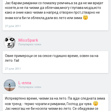
Јас барам римјанки со помалку ремчиња за да не ми вријат
нозете,а не па чизми да облечам,многу глупава мода,исто
како и оние како чизми а напред отворен прст,стварно не
знам кога би ги облекла,дали во лето или зима
27 јули 2011
MissSpark
Популарен член
Овие примероци се за секое годишно време, освен за на
лето. fail
27 јули 2011
L-enna
Популарен член
Испревртено време, чизми за на лето. Па ајде следната зима
нов тренд - термо чорапи и римјанки, Господ да чува.
Јас никогаш не би носела чизми во лето. Се обидувам се