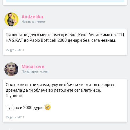
Andzelika
Истакнат член
Пишав и на друго место ама ај и тука. Како белите има во ГТЦ
НА 2 КАТ во Paolo Botticelli 2000 денари беа, сега незнам.
27 јули 2011
MacaLove
Популарен член
Oва не се летни чизми,туку се обични чизми ,но некоја се
дрзнала да ги облече во лето,и ете сега летни се.
Глупости.
Туф,па и 2000 дури.
27 јули 2011