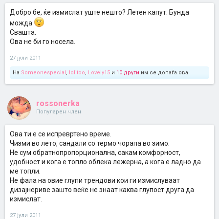
Добро бе, ќе измислат уште нешто? Летен капут. Бунда
можда
Свашта.
Ова не би го носела.
27 јули 2011
На
Someonespecial
,
lolitoo
,
Lovely15
и
10 други
им се допаѓа ова.
rossonerka
Популарен член
Ова ти е се испревртено време.
Чизми во лето, сандали со термо чорапа во зимо.
Не сум обратнопропорционална, сакам комфорност,
удобност и кога е топло облека лежерна, а кога е ладно да
ме топли.
Не фала на овие глупи трендови кои ги измислуваат
дизајнериве зашто веќе не знаат каква глупост друга да
измислат.
27 јули 2011