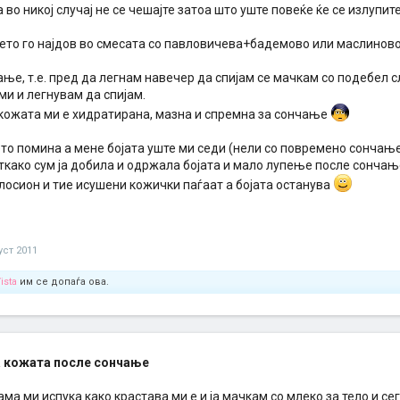
 во никој случај не се чешајте затоа што уште повеќе ќе се излупит
ето го најдов во смесата со павловичева+бадемово или маслиново 
ње, т.е. пред да легнам навечер да спијам се мачкам со подебел с
и и легнувам да спијам.
кожата ми е хидратирана, мазна и спремна за сончање
то помина а мене бојата уште ми седи (нели со повремено сончање
ткако сум ја добила и одржала бојата и мало лупење после сончањ
лосион и тие исушени кожички паѓаат а бојата останува
уст 2011
ista
им се допаѓа ова.
 кожата после сончање
 ама ми испука како крастава ми е и ја мачкам со млеко за тело и се