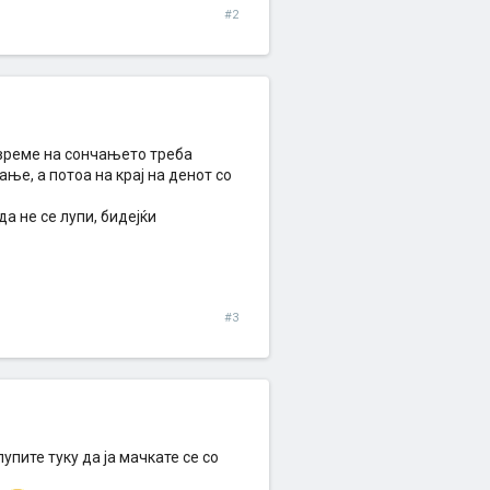
#2
а време на сончањето треба
е, а потоа на крај на денот со
а не се лупи, бидејќи
#3
упите туку да ја мачкате се со