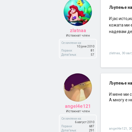
Љупење на
И јас исто,
кожата ми 
zlatnaa
надевам дек
Истакнат член
Се зачлени на:
10 јуни 2010
Пораки:
81
zlatnaa
,
30 авг
Допаѓања:
57
Љупење на
И мене ми с
А многу е н
angel4e121
Истакнат член
Се зачлени на:
6 август 2010
Пораки:
687
angel4e121
,
30
Допаѓања:
291