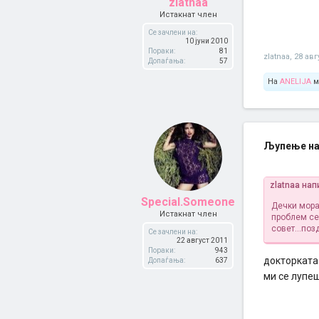
zlatnaa
Истакнат член
Се зачлени на:
10 јуни 2010
Пораки:
81
zlatnaa
,
28 авг
Допаѓања:
57
На
ANELIJA
м
Љупење на
zlatnaa нап
Special.Someone
Дечки мора
Истакнат член
проблем се
совет...поз
Се зачлени на:
22 август 2011
Пораки:
943
докторката
Допаѓања:
637
ми се лупе