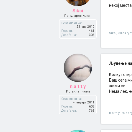
некој места
Siksi
Популарен член
Се зачлени на:
23 јуни 2010
Пораки:
461
Siksi
,
30 авгус
Допаѓања:
305
Љупење на
Колку го мр
Баш сега ми
жими се.
n.a.t.t.y
Нема лек, н
Истакнат член
Се зачлени на:
4 јануари 2011
Пораки:
603
Допаѓања:
763
n.a.t.t.y
,
30 авг