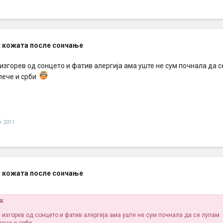
 кожата после сончање
е изгорев од сонцето и фатив алергија ама уште не сум почнала да 
пече и срби
т 2011
 кожата после сончање
а:
е изгорев од сонцето и фатив алергија ама уште не сум почнала да се лупам