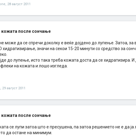
one
,
28 август 2011
 кожата после сончање
не може да се спречи доколку е веќе дојдено до лупење. Затоа, з
хидратизирање, значи на секои 15-20 минути со средство за сончањ
еко.
јде до лупење, исто така треба кожата доста да се хидратизира. И д
 флеки на кожата и лошо изгледа.
s
,
29 август 2011
 кожата после сончање
ата се лупи затоа што е пресушена, па затоа решението не е да ја л
то да остане на минимум.