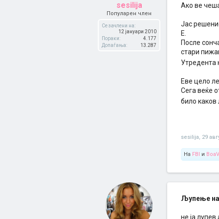
sesilija
Ако ве чеша
Популарен член
Јас решени
Се зачлени на:
12 јануари 2010
Е.
Пораки:
4.177
После сонча
Допаѓања:
13.287
стари пижам
Утредента 
Еве цело ле
Сега веќе о
било каков 
sesilija
,
29 авг
На
FBI
и
BoaV
Љупење на
не ја лупев