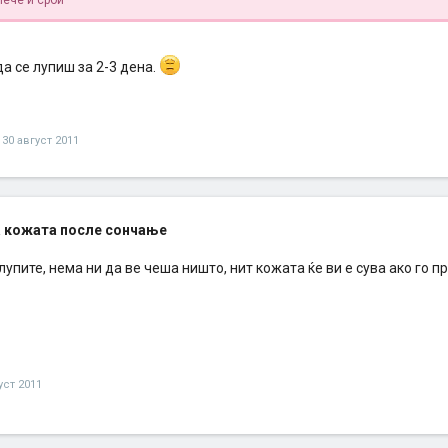
пече и срби
а се лупиш за 2-3 дена.
30 август 2011
 кожата после сончање
лупите, нема ни да ве чеша ништо, нит кожата ќе ви е сува ако го п
уст 2011