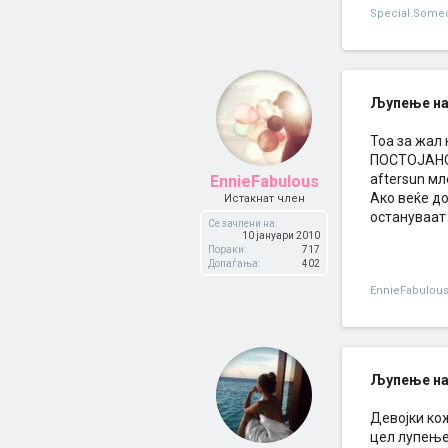
Special.Some
Љупење на
Тоа за жал 
ПОСТОЈАНО 
aftersun мл
EnnieFabulous
Ако веќе до
Истакнат член
остануваат
Се зачлени на:
10 јануари 2010
Пораки:
717
Допаѓања:
402
EnnieFabulou
Љупење на
Девојки кож
цел лупење