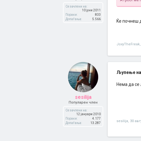
А грбот ме 
Се зачлени на:
10 јуни 2011
Пораки:
833
Допаѓања:
5.566
Ќе почнеш д
JoxyTheFreak
,
Љупење на
Нема да се 
sesilija
Популарен член
Се зачлени на:
12 јануари 2010
Пораки:
4.177
sesilija
,
30 авг
Допаѓања:
13.287