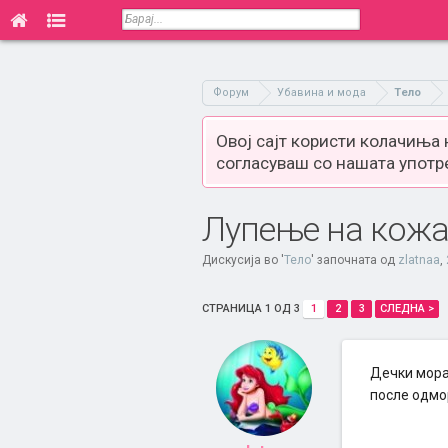
Форум
Убавина и мода
Тело
Овој сајт користи колачиња
согласуваш со нашата употр
Лупење на кожа
Дискусија во '
Тело
' започната од
zlatnaa
,
СТРАНИЦА 1 ОД 3
1
2
3
СЛЕДНА >
Дечки мора
после одмор