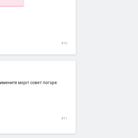
#10
римените мојот совет погоре.
#11