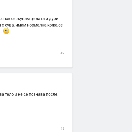
ло, пак се љупам целата и дури
и е сува, имам нормална кожа,се
..
#7
а тело и не се познава после.
#8