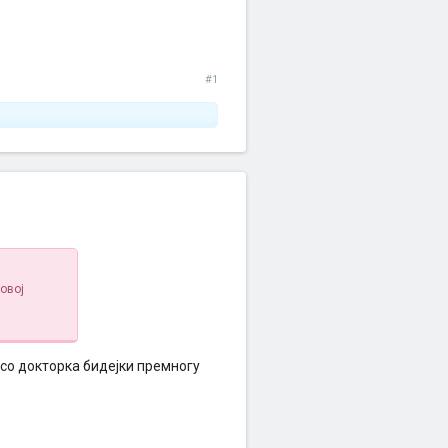
#1
овој
 со докторка бидејки премногу