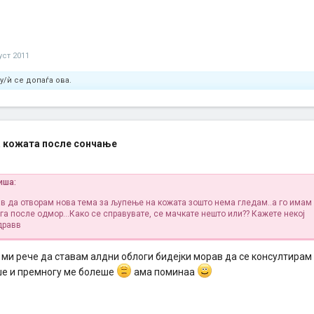
уст 2011
у/ѝ се допаѓа ова.
 кожата после сончање
иша:
в да отворам нова тема за љупење на кожата зошто нема гледам..а го имам 
га после одмор...Како се справувате, се мачкате нешто или?? Кажете некој
дравв
 ми рече да ставам алдни облоги бидејки морав да се консултирам
ше и премногу ме болеше
ама поминаа