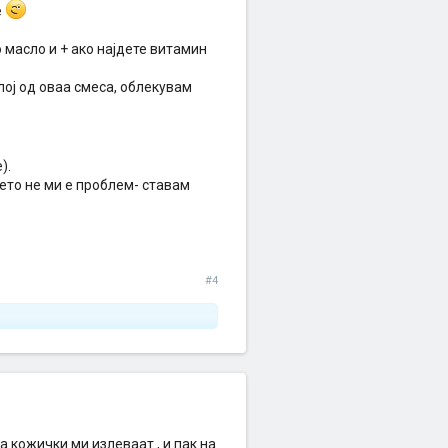
е
масло и + ако најдете витамин
лој од оваа смеса, облекувам
).
ето не ми е проблем- ставам
#4
га кожички ми излеваат , и пак на