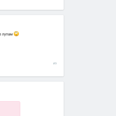
се лупам
#9