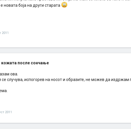
 е новата боја на други старата
т 2011
 кожата после сончање
азам ова.
 се случува, испогорев на носот и образите, не можев да издржам п
ема.
уст 2011