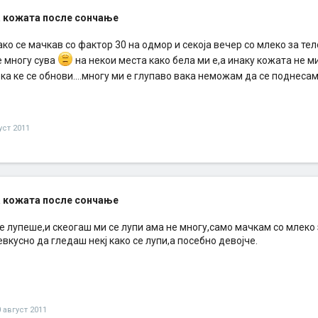
 кожата после сончање
иако се мачкав со фактор 30 на одмор и секоја вечер со млеко за те
е многу сува
на некои места како бела ми е,а инаку кожата не м
а ке се обнови....многу ми е глупаво вака неможам да се поднесам
уст 2011
 кожата после сончање
е лупеше,и скеогаш ми се лупи ама не многу,само мачкам со млеко з
евкусно да гледаш некј како се лупи,а посебно девојче.
 август 2011