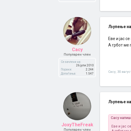
Љупење на
Еве и јас с
А грбот ме 
Cacy
Популарен член
Се зачлени на:
26 јули 2010
Пораки:
2.244
Cacy
,
30 авгус
Допаѓања:
1.547
Љупење на
Cacy напиш
JoxyTheFreak
Еве и јас с
Популарен член