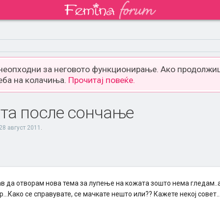
 неопходни за неговото функционирање. Ако продолжиш
еба на колачиња.
Прочитај повеќе.
та после сончање
28 август 2011
.
в да отворам нова тема за лупење на кожата зошто нема гледам..а
...Како се справувате, се мачкате нешто или?? Кажете некој совет.