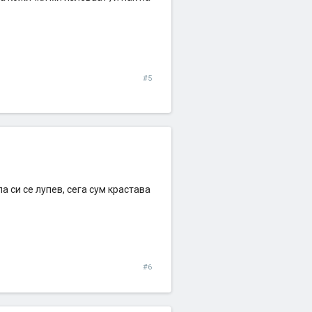
#5
а си се лупев, сега сум крастава
#6