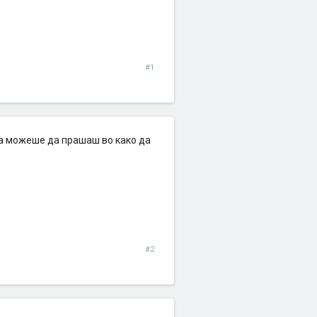
#1
ма можеше да прашаш во како да
#2