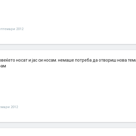
ептември 2012
повеќето носат и јас си носам. немаше потреба да отвориш нова те
рам
ември 2012