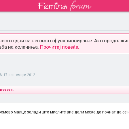
 неопходни за неговото функционирање. Ако продолжиш
еба на колачиња.
Прочитај повеќе.
A
,
17 септември 2012
.
дговори.
Времево малце залади што мислите вие дали може да почнат да се 