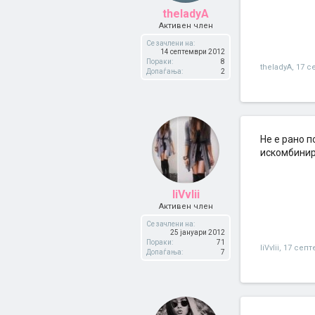
theladyA
Активен член
Се зачлени на:
14 септември 2012
Пораки:
8
theladyA
,
17 с
Допаѓања:
2
Не е рано 
искомбини
IiVvIii
Активен член
Се зачлени на:
25 јануари 2012
Пораки:
71
IiVvIii
,
17 септ
Допаѓања:
7