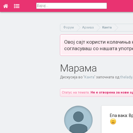
Форум
Архива
Канта
Овој сајт користи колачиња
согласуваш со нашата употр
Марама
Дискусија во '
Канта
' започната од
thelady
Статус на темата:
Не е отворена за нови о
Епа вака: 