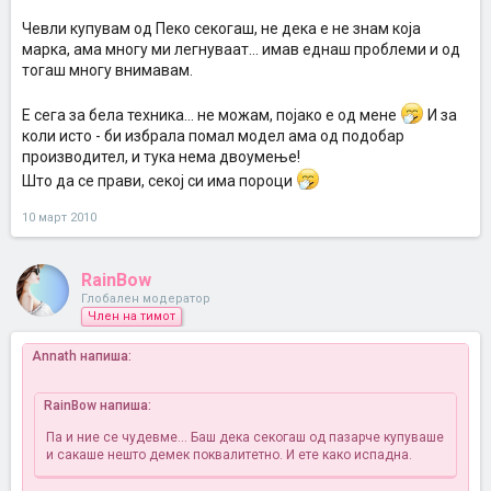
Чевли купувам од Пеко секогаш, не дека е не знам која
марка, ама многу ми легнуваат... имав еднаш проблеми и од
тогаш многу внимавам.
Е сега за бела техника... не можам, појако е од мене
И за
коли исто - би избрала помал модел ама од подобар
производител, и тука нема двоумење!
Што да се прави, секој си има пороци
10 март 2010
RainBow
Глобален модератор
Член на тимот
Annath напиша:
RainBow напиша:
Па и ние се чудевме... Баш дека секогаш од пазарче купуваше
и сакаше нешто демек поквалитетно. И ете како испадна.