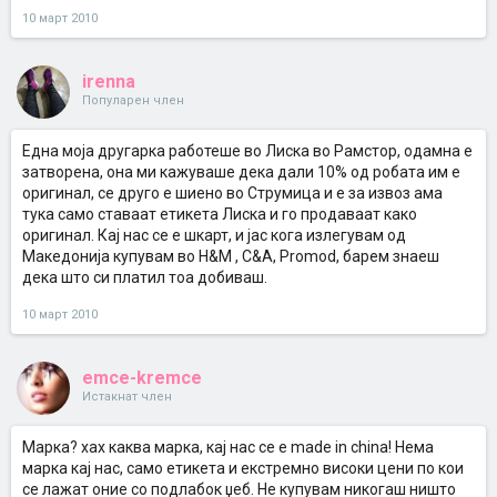
10 март 2010
irenna
Популарен член
Една моја другарка работеше во Лиска во Рамстор, одамна е
затворена, она ми кажуваше дека дали 10% од робата им е
оригинал, се друго е шиено во Струмица и е за извоз ама
тука само ставаат етикета Лиска и го продаваат како
оригинал. Кај нас се е шкарт, и јас кога излегувам од
Македонија купувам во H&M , C&A, Promod, барем знаеш
дека што си платил тоа добиваш.
10 март 2010
emce-kremce
Истакнат член
Марка? хах каква марка, кај нас се е made in china! Нема
марка кај нас, само етикета и екстремно високи цени по кои
се лажат оние со подлабок џеб. Не купувам никогаш ништо