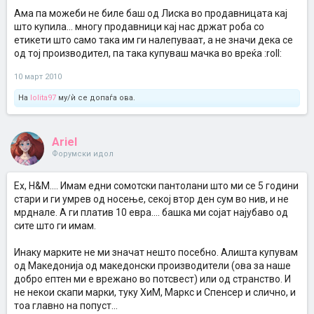
Ама па можеби не биле баш од Лиска во продавницата кај
што купила... многу продавници кај нас држат роба со
етикети што само така им ги налепуваат, а не значи дека се
од тој производител, па така купуваш мачка во вреќа :roll:
10 март 2010
На
lolita97
му/ѝ се допаѓа ова.
Ariel
Форумски идол
Ех, H&M.... Имам едни сомотски пантолани што ми се 5 години
стари и ги умрев од носење, секој втор ден сум во нив, и не
мрднале. А ги платив 10 евра.... башка ми сојат најубаво од
сите што ги имам.
Инаку марките не ми значат нешто посебно. Алишта купувам
од Македонија од македонски производители (ова за наше
добро ептен ми е врежано во потсвест) или од странство. И
не некои скапи марки, туку ХиМ, Маркс и Спенсер и слично, и
тоа главно на попуст...