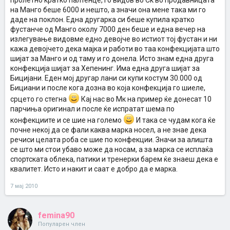
пролетно кратко палтенце, го видов во Ск во продавницата
на Манго беше 6000 и нешто, а значи она мене така ми го
даде на поклон. Една другарка си беше купила кратко
фустанче од Манго околу 7000 ден беше и една вечер на
излегување видовме едно девојче во истиот тој фустан и ни
кажа девојчето дека мајка и работи во таа конфекцијата што
шијат за Манго и од таму и го донела. Исто знам една друга
конфекција шијат за Хепенинг. Има една друга шијат за
Бицијани. Еден мој другар лани си купи костум 30.000 од
Бициани и после кога дозна во која конфекција го шиеле,
срцето го стегна
Кај нас во Мк на пример ќе донесат 10
парчиња оригинал и после ќе испратат шема по
конфекциите и се шие на големо
И така се чудам кога ќе
почне некој да се фали каква марка носел, а не знае дека
речиси целата роба се шие по конфекции. Значи за алишта
се што ми стои убаво може да носам, а за марка се исплаќа
спортската облека, патики и тренерки барем ќе знаеш дека е
квалитет. Исто и накит и саат е добро да е марка.
7 мај 2010
femina90
Популарен член