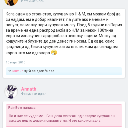
Истакнат член
Кога одам во странство, купувам во Н & М, ем можам број да
си најдам, ем е добар квалитет, па уште ако начекам и
попуст, за малку пари купувам многу. Пред 5 години во Париз
за време на една распродажба во Н/М за некои 100тина
евра си изнакупив гардероба за неколку години. Многу од
кошулите и блузите до ден денес ги носам. Од овде, само
градници од Лиска купувам затоа што можам да си најдам
корпа што ми одговара
10 март 2010
На
lolita97
му/ѝ се допаѓа ова.
Annath
Форумски идол
RainBow напиша:
Па и ние се чудевме... Баш дека секогаш од пазарче купуваше и
сакаше нешто демек поквалитетно. И ете како испадна.