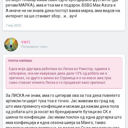
речам МАРКА), ама и тоа ми е подарок. BSBG Max Azura e.
А иначе не ни знаев дека постојт ваква марка, ама видов на
интернет за шо станвит збор... и... ауч!
7 мај 2010
veri
Популарен член
irenna напиша:
Една моја другарка работеше во Лиска во Рамстор, одамна е
затворена, она ми кажуваше дека дали 10% од робата им е
оригинал, се друго е шиено во Струмица и е за извоз ама тука
само ставаат етикета Лиска и го продаваат како оригинал.
За ЛИСКА не знам, ама го цитирав ова за тоа дека повеќето
артикли ги шијат тука тоа е точно. Јас живеам во град кај
што има премногу конфекции и можам да кажам дека пола
од робата што ја носат во брендираните бутици во СК е
шиена по конфекции. Јас имам поклон од една другарка што
има конфекција и една сезона шиеја за Манго, такво