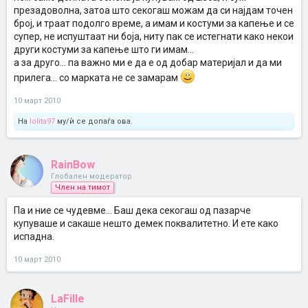
презадоволна, затоа што секогаш можам да си најдам точен
број, и траат подолго време, а имам и костуми за капење и се
супер, не испуштаат ни боја, ниту пак се истегнати како некои
други костуми за капење што ги имам...
а за друго... па важно ми е да е од добар материјал и да ми
прилега... со марката не се замарам
10 март 2010
На
lolita97
му/ѝ се допаѓа ова.
RainBow
Глобален модератор
Член на тимот
Па и ние се чудевме... Баш дека секогаш од пазарче
купуваше и сакаше нешто демек поквалитетно. И ете како
испадна.
10 март 2010
LaFille