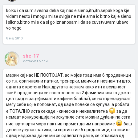
kolku i da sum svesna deka kaj nas e sieno,itn,itn,sepak koga kje
vidam nesto i mnogu mi se svigja ne mi e ama ic bitno kaj e sieno
i slicno,bitno mi e da si go iznanosam i da se cuvstvuvam ubavo
vo nego.
8 мај 2010
she-17
Истакнат член
марки кај нас НЕ ПОСТОЈАТ. во мојов град има 6 продавници
со т.н. оригинални патики, тренерки, маички и незнам ти што.
едната е крстена Најк другата незнам како итн а всушност
тие 6 продавници се сопственост на 2 фамилии кои го држат
цел град в раце(имаат и кафичи блабла), се натпреваруваат
меѓу себе кој е попознат, од каде повеќе се купува..а робата
е ТОТАЛНО иста секаде - кинеска и неквалитетна
за да
немаат конкуренција ги искупиле сите можни дуќани па сега
ние..врти врти мора пак нив промет да им направиме
баш
денес купував патики, ги свртив тие 6 продавници, патиките
одвај издржаа да не ми се одлепат в раце, се откажав од