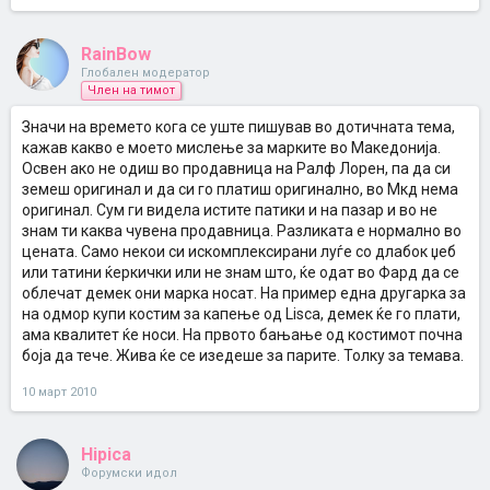
RainBow
Глобален модератор
Член на тимот
Значи на времето кога се уште пишував во дотичната тема,
кажав какво е моето мислење за марките во Македонија.
Освен ако не одиш во продавница на Ралф Лорен, па да си
земеш оригинал и да си го платиш оригинално, во Мкд нема
оригинал. Сум ги видела истите патики и на пазар и во не
знам ти каква чувена продавница. Разликата е нормално во
цената. Само некои си искомплексирани луѓе со длабок џеб
или татини ќеркички или не знам што, ќе одат во Фард да се
облечат демек они марка носат. На пример една другарка за
на одмор купи костим за капење од Lisca, демек ќе го плати,
ама квалитет ќе носи. На првото бањање од костимот почна
боја да тече. Жива ќе се изедеше за парите. Толку за темава.
10 март 2010
Hipica
Форумски идол