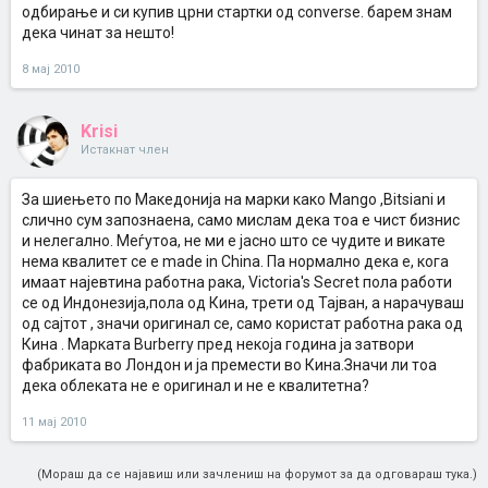
одбирање и си купив црни стартки од converse. барем знам
дека чинат за нешто!
8 мај 2010
Krisi
Истакнат член
За шиењето по Македонија на марки како Mango ,Bitsiani и
слично сум запознаена, само мислам дека тоа е чист бизнис
и нелегално. Меѓутоа, не ми е јасно што се чудите и викате
нема квалитет се е made in China. Па нормално дека е, кога
имаат најевтина работна рака, Victoria's Secret пола работи
се од Индонезија,пола од Кина, трети од Тајван, а нарачуваш
од сајтот , значи оригинал се, само користат работна рака од
Кина . Марката Burberry пред некоја година ја затвори
фабриката во Лондон и ја премести во Кина.Значи ли тоа
дека облеката не е оригинал и не е квалитетна?
11 мај 2010
(Мораш да се најавиш или зачлениш на форумот за да одговараш тука.)