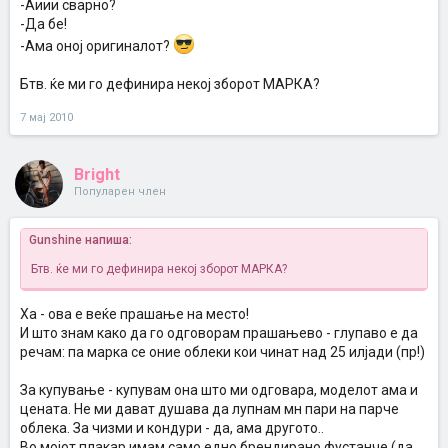
-Аиии сварно?
-Да бе!
-Ама оној оригиналот?
Бтв. ќе ми го дефинира некој зборот МАРКА?
7 мај 2010
Bright
Популарен член
Gunshine напиша:
Бтв. ќе ми го дефинира некој зборот МАРКА?
Ха - ова е веќе прашање на место!
И што знам како да го одговорам прашањево - глупаво е да
речам: па марка се оние облеки кои чинат над 25 илјади (пр!)
За купување - купувам она што ми одговара, моделот ама и
цената. Не ми дават душава да лупнам мн пари на парче
облека. За чизми и кондури - да, ама другото..
Во мојот плакар имам само едно брендирано фустанче (да