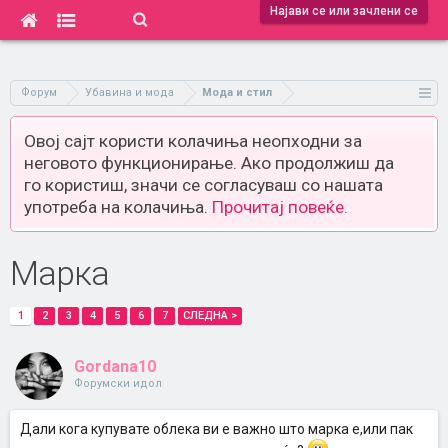
Најави се или зачлени се
Форум
Убавина и мода
Мода и стил
Овој сајт користи колачиња неопходни за
неговото функционирање. Ако продолжиш да
го користиш, значи се согласуваш со нашата
употреба на колачиња.
Прочитај повеќе.
Марка
1
2
3
4
5
6
7
СЛЕДНА >
Gordana10
Форумски идол
Дали кога купувате облека ви е важно што марка е,или пак