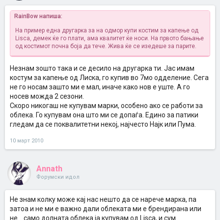
RainBow напиша:
На пример една другарка за на одмор купи костим за капење од
Lisca, демек ќе го плати, ама квалитет ќе носи. На првото бањање
од костимот почна боја да тече. Жива ќе се изедеше за парите.
Незнам зошто така и се десило на другарка ти. Јас имам
костум за капење од Лиска, го купив во 7мо одделение. Сега
не го носам зашто ми е мал, иначе како нов е уште. А го
носев можда 2 сезони.
Скоро никогаш не купувам марки, особено ако се работи за
облека. Го купувам она што ми се допаѓа. Едино за патики
гледам да се поквалитетни некој, најчесто Најк или Пума.
10 март 2010
Annath
Форумски идол
Не знам колку може кај нас нешто да се нарече марка, па
затоа и не ми е важно дали облеката ми е брендирана или
не... само долната облека ја купувам од Lisca, и сум