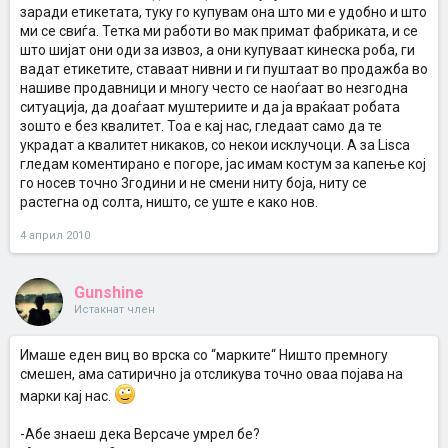
заради етикетата, туку го купувам она што ми е удобно и што
ми се свиѓа. Тетка ми работи во мак примат фабриката, и се
што шијат они оди за извоз, а они купуваат кинеска роба, ги
вадат етикетите, ставаат нивни и ги пуштаат во продажба во
нашиве продавници и многу често се наоѓаат во незгодна
ситуација, да доаѓаат муштериите и да ја враќаат робата
зошто е без квалитет. Тоа е кај нас, гледаат само да те
украдат а квалитет никаков, со некои исклучоци. А за Lisca
гледам коментирано е погоре, јас имам костум за капење кој
го носев точно 3години и не смени ниту боја, ниту се
растегна од солта, ништо, се уште е како нов.
4 април 2010
Gunshine
Истакнат член
Имаше еден виц во врска со “марките“ Ништо премногу
смешен, ама сатирично ја отсликува точно оваа појава на
марки кај нас.
-Абе знаеш дека Версаче умрел бе?