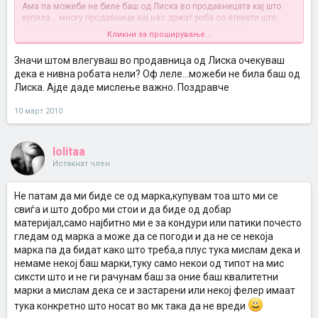
Ама па можеби не биле баш од Лиска во продавницата кај што
купила... многу продавници кај нас држат роба со етикети што
само така им ги налепуваат, а не значи дека се од тој
Кликни за проширување...
производител, па така купуваш мачка во вреќа :roll:
Значи штом влегуваш во продавница од Лиска очекуваш
дека е нивна робата нели? Оф леле...можеби не била баш од
Лиска. Ајде даде мислење важно. Поздравче
10 март 2010
lolitaa
Истакнат член
Не патам да ми биде се од марка,купувам тоа што ми се
свиѓа и што добро ми стои и да биде од добар
материјал,само најбитно ми е за кондури или патики почесто
гледам од марка а може да се погоди и да не се некоја
марка па да бидат како што треба,а плус тука мислам дека и
немаме некој баш марки,туку само некои од типот на мис
сиксти што и не ги рачунам баш за оние баш квалитетни
марки а мислам дека се и застарени или некој фелер имаат
тука конкретно што носат во мк така да не вреди