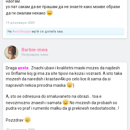
наоѓам.
уз пат сакам да ве прашам да не знаете како моиве образи
да ги смалам некако
19 декември 2009
На
AvonSkopje
му/ѝ се допаѓа ова.
Barbie-mwa
Популарен член
Draga
anste
. Znachi ubavi i kvalitetni maski mozes da najdesh
vo 0riflame koj gi ima za site tipovi na koza i vozrasti. A isto taka
mozesh da naredish i krastavi4ki po celo lice ili sama da si
napravish nekoa prirodna maska
)
A, sto se odnesuva do smaluvaneto na obrazi... toa e
nevozmozno znaesh i samata
No mozesh da probash so
pudra vo praf i rumenilo malku da gi prekriesh nedostatocite...!
Pozzdrav
20 декември 2009