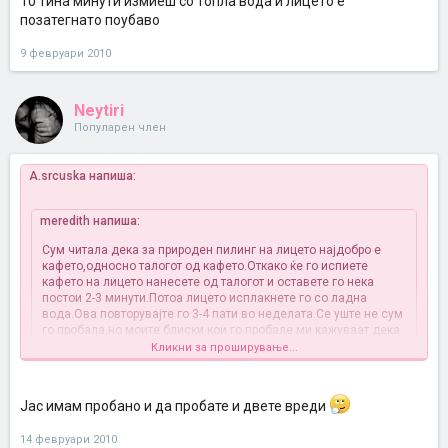
10 тина минути измиеш со топла вода и лицето е
позатегнато поубаво
9 февруари 2010
Neytiri
Популарен член
A.srcuska напиша:
meredith напиша:
Сум читала дека за природен пилинг на лицето најдобро е
кафето,односно талогот од кафето.Откако ќе го испиете
кафето на лицето нанесете од талогот и оставете го нека
постои 2-3 минути.Потоа лицето исплакнете го со ладна
вода.Ова повторувајте го 3-4 пати во неделата.Се уште не сум
го пробала,но моите блиски кои го пробале ми кажуваат дека
има резултати.
Кликни за проширување...
Утре ќе испијам кафе па дефинитивно ќе го пробам ова па ќе ти
кажам резултати по една недела
Јас имам пробано и да пробате и двете вреди
14 февруари 2010