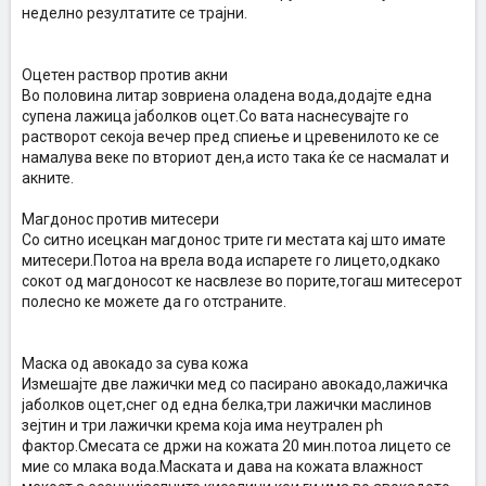
неделно резултатите се трајни.
Оцетен раствор против акни
Во половина литар зовриена оладена вода,додајте една
супена лажица јаболков оцет.Со вата наснесувајте го
растворот секоја вечер пред спиење и цревенилото ке се
намалува веке по вториот ден,а исто така ќе се насмалат и
акните.
Магдонос против митесери
Со ситно исецкан магдонос трите ги местата кај што имате
митесери.Потоа на врела вода испарете го лицето,одкако
сокот од магдоносот ке насвлезе во порите,тогаш митесерот
полесно ке можете да го отстраните.
Маска од авокадо за сува кожа
Измешајте две лажички мед со пасирано авокадо,лажичка
јаболков оцет,снег од една белка,три лажички маслинов
зејтин и три лажички крема која има неутрален ph
фактор.Смесата се држи на кожата 20 мин.потоа лицето се
мие со млака вода.Маската и дава на кожата влажност