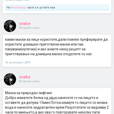
На
AvonSkopje
му/ѝ се допаѓа ова.
snake
Истакнат член
какви маски за лице користите,дали повеќе преферирате да
користите домашно приготвени маски или пак
пакувани(купечки) и ако знаете некој рецепт за
приготвување на домашна маска споделете со нас.
26 декември 2009
snake
Истакнат член
Маска за природен лифтинг
Добро изматете белка од јајце,нанесете го на лицето и
оставете да делува 15мин.Потоа измијте го лицето со млака
вода и нанесете хидратантен крем.Резултатите се видливи 2
часа по миењето,а ако ова го повторувате неколку пати