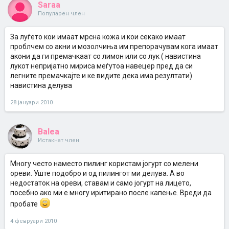
Saraa
Популарен член
За луѓето кои имаат мрсна кожа и кои секако имаат
проблчем со акни и мозолчиња им препорачувам кога имаат
акони да ги премачкаат со лимон или со лук ( навистина
лукот непријатно мириса меѓутоа навецер пред да си
легните премачкајте и ке видите дека има резултати)
навистина делува
28 јануари 2010
Balea
Истакнат член
Многу често наместо пилинг користам јогурт со мелени
ореви. Уште подобро и од пилингот ми делува. А во
недостаток на ореви, ставам и само јогурт на лицето,
посебно ако ми е многу иритирано после капење. Вреди да
пробате
4 февруари 2010