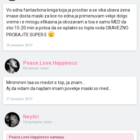
Vo edna fantasticna kniga koja ja procitav a se vika ubava zena
imase dosta maski za lice no edna ja primenuvam vekje dolgo
vreme i e mnogu efikasna ja obozavam a toa e samo MED da
stoi 15-20 min a potoa da se isplakni so topla voda OBAVEZNO
PROBAJTE SUPER E
26 јануари 2010
Peace.Love.Happiness
Истакнат член
Mmmmm taa so medot e top, ja znam....
Aj da vidam da najdam imam povekje maski so med...
27 јануари 2010
Neytiri
Популарен член
Peace.Love.Happiness напиша: