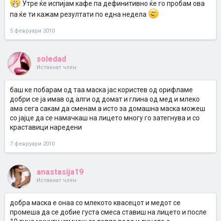
Утре ќе испијам кафе па дефинитивно ќе го пробам ова
па ќе ти кажам резултати по една недела
5 февруари 2010
soledad
Истакнат член
баш ке побарам од таа маска јас користев од орифламе
добри се ја имав од алги од домат и глина од мед и млеко
ама сега сакам да сменам.а исто за домашна маска можеш
со јајце да се намачкаш на лицето многу го затегнува и со
краставици наредени
7 февруари 2010
anastasija19
Истакнат член
добра маска е онаа со млекото квасецот и медот се
промеша да се добие густа смеса ставиш на лицето и после