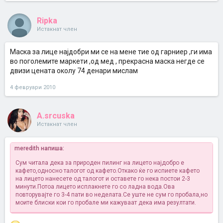
Ripka
Истакнат член
Маска за лице најдобри ми се на мене тие од гарниер ,ги има
во поголемите маркети ,од мед , прекрасна маска негде се
двизи цената околу 74 денари мислам
4 февруари 2010
A.srcuska
Истакнат член
meredith напиша:
Сум читала дека за природен пилинг на лицето најдобро е
кафето,односно талогот од кафето.Откако ќе го испиете кафето
на лицето нанесете од талогот и оставете го нека постои 2-3
минути.Потоа лицето исплакнете го со ладна вода.Ова
повторувајте го 3-4 пати во неделата.Се уште не сум го пробала,но
моите блиски кои го пробале ми кажуваат дека има резултати.