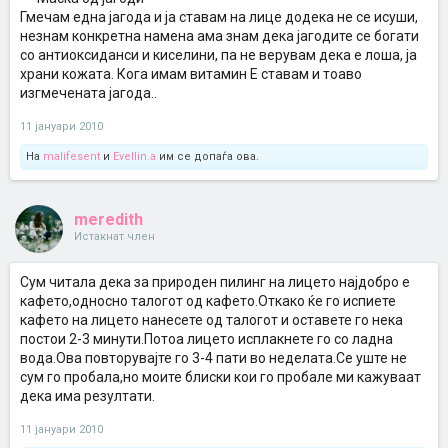
Гмечам една јагода и ја ставам на лице додека не се исуши,
незнам конкретна намена ама знам дека јагодите се богати
со антиоксиданси и киселини, па не верувам дека е лоша, ја
храни кожата. Кога имам витамин Е ставам и тоаво
изгмечената јагода..
11 јануари 2010
На
malifesent
и
Evellin.a
им се допаѓа ова.
meredith
Истакнат член
Сум читала дека за природен пилинг на лицето најдобро е
кафето,односно талогот од кафето.Откако ќе го испиете
кафето на лицето нанесете од талогот и оставете го нека
постои 2-3 минути.Потоа лицето исплакнете го со ладна
вода.Ова повторувајте го 3-4 пати во неделата.Се уште не
сум го пробала,но моите блиски кои го пробале ми кажуваат
дека има резултати.
11 јануари 2010