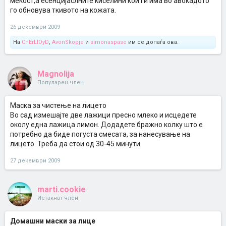
мекост,а есенцијаслните киселини кои ги има во авокадото
го обновува ткивото на кожата.
26 декември 2009
На
ChErLlOyD
,
AvonSkopje
и
simonaspase
им се допаѓа ова.
Magnolija
Популарен член
Маска за чистење на лицето
Во сад измешајте две лажици пресно млеко и исцедете
околу една лажица лимон. Додадете бражно колку што е
потребно да биде погуста смесата, за нанесување на
лицето. Треба да стои од 30-45 минути.
27 декември 2009
marti.cookie
Истакнат член
Домашни маски за лице