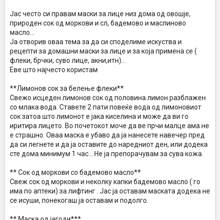
Јас често си правам маски за лице низ дома од овошје,
природен сок од моркови и сл, бадемово и маслиново
масло...
Ја отворив оваа тема за да си споделиме искуства и
рецепти за домашни маски за лице и за која примена се (
флеки, брчки, суво лице, акни,итн)...
Еве што најчесто користам
**Лимонов сок за белење флеки**
Свежо исцеден лимонов сок од половина лимон разблажен
со млака вода. Ставете 2 пати повеќе вода од лимоновиот
сок затоа што лимонот е јака киселина и може да ви го
иритира лицето. Во почетокот моче да ве прчи малце ама не
е страшно. Оваа маска е убаво да ја нанесете навечер пред
да си легнете и да ја оставите до наредниот ден, или додека
сте дома минимум 1 час... Не ја препорачувам за сува кожа.
** Сок од моркови со бадемово масло**
Свеж сок од моркови и неколку капки бадемово масло ( го
има по аптеки) за лифтинг . Јас ја оставам маската додека не
се исуши, понекогаш ја оставам и подолго.
** Маска од јагоди***