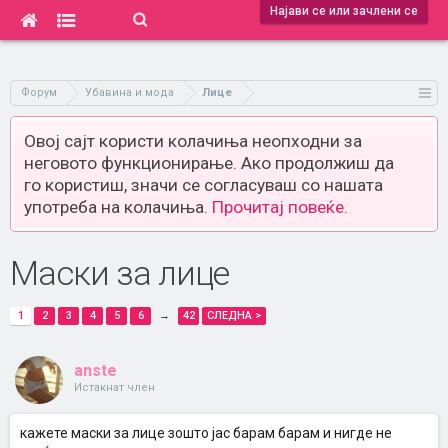
Најави се или зачлени се
Форум
Убавина и мода
Лице
Овој сајт користи колачиња неопходни за
неговото функционирање. Ако продолжиш да
го користиш, значи се согласуваш со нашата
употреба на колачиња.
Прочитај повеќе.
Маски за лице
1
2
3
4
5
6
→
42
СЛЕДНА >
anste
Истакнат член
кажете маски за лице зошто јас барам барам и нигде не