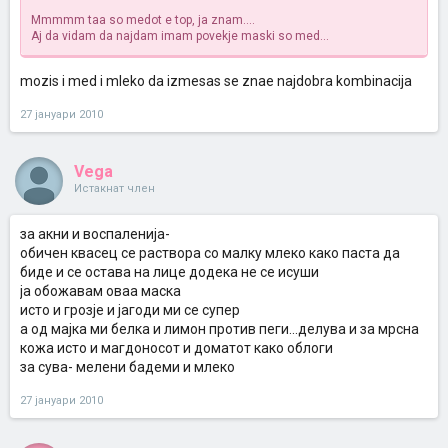
Mmmmm taa so medot e top, ja znam....
Aj da vidam da najdam imam povekje maski so med...
mozis i med i mleko da izmesas se znae najdobra kombinacija
27 јануари 2010
Vega
Истакнат член
за акни и воспаленија-
обичен квасец се раствора со малку млеко како паста да
биде и се остава на лице додека не се исуши
ја обожавам оваа маска
исто и грозје и јагоди ми се супер
а од мајка ми белка и лимон против пеги...делува и за мрсна
кожа исто и магдоносот и доматот како облоги
за сува- мелени бадеми и млеко
27 јануари 2010