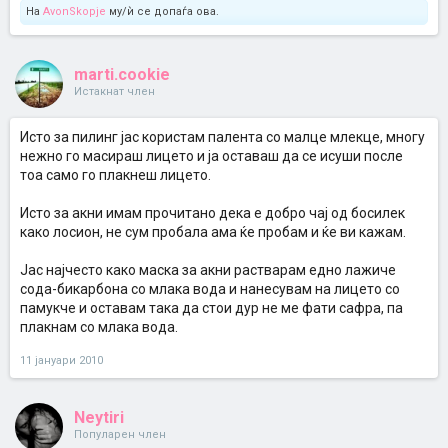
На
AvonSkopje
му/ѝ се допаѓа ова.
marti.cookie
Истакнат член
Исто за пилинг јас користам палента со малце млекце, многу
нежно го масираш лицето и ја оставаш да се исуши после
тоа само го плакнеш лицето.
Исто за акни имам прочитано дека е добро чај од босилек
како лосион, не сум пробала ама ќе пробам и ќе ви кажам.
Јас најчесто како маска за акни растварам едно лажиче
сода-бикарбона со млака вода и нанесувам на лицето со
памукче и оставам така да стои дур не ме фати сафра, па
плакнам со млака вода.
11 јануари 2010
Neytiri
Популарен член