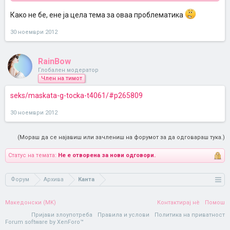
Како не бе, ене ја цела тема за оваа проблематика
30 ноември 2012
RainBow
Глобален модератор
Член на тимот
seks/maskata-g-tocka-t4061/#p265809
30 ноември 2012
(Мораш да се најавиш или зачлениш на форумот за да одговараш тука.)
Статус на темата:
Не е отворена за нови одговори.
Форум
Архива
Канта
Македонски (MK)
Контактирај нè
Помош
Пријави злоупотреба
Правила и услови
Политика на приватност
Forum software by XenForo™