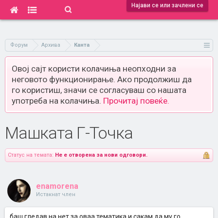
Најави се или зачлени се
Форум
Архива
Канта
Овој сајт користи колачиња неопходни за
неговото функционирање. Ако продолжиш да
го користиш, значи се согласуваш со нашата
употреба на колачиња.
Прочитај повеќе.
Машката Г-Точка
Статус на темата:
Не е отворена за нови одговори.
enamorena
Истакнат член
баш гледав на нет за оваа тематика,и сакам да му го