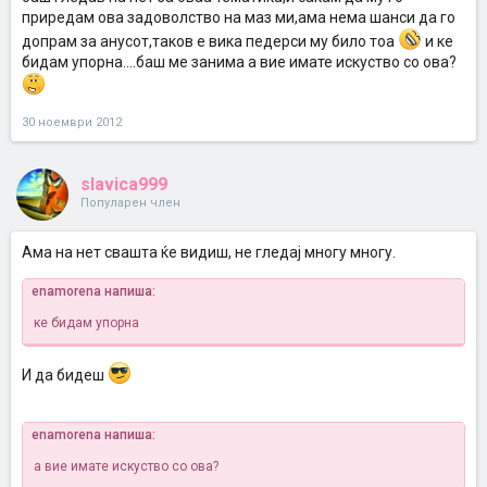
приредам ова задоволство на маз ми,ама нема шанси да го
допрам за анусот,таков е вика педерси му било тоа
и ке
бидам упорна....баш ме занима а вие имате искуство со ова?
30 ноември 2012
slavica999
Популарен член
Ама на нет свашта ќе видиш, не гледај многу многу.
enamorena напиша:
ке бидам упорна
И да бидеш
enamorena напиша:
а вие имате искуство со ова?