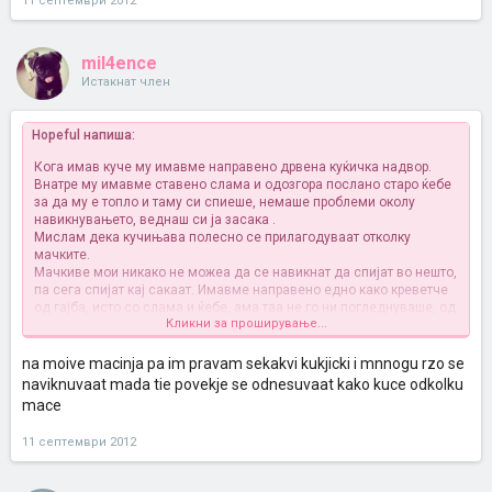
11 септември 2012
mil4ence
Истакнат член
Hopeful напиша:
Кога имав куче му имавме направено дрвена куќичка надвор.
Внатре му имавме ставено слама и одозгора послано старо ќебе
за да му е топло и таму си спиеше, немаше проблеми околу
навикнувањето, веднаш си ја засака
.
Мислам дека кучињава полесно се прилагодуваат отколку
мачките.
Мачкиве мои никако не можеа да се навикнат да спијат во нешто,
па сега спијат кај сакаат. Имавме направено едно како креветче
од гајба, исто со слама и ќебе, ама таа не го ни погледнуваше, од
Кликни за проширување...
мала си беше научена дома, па спиеше на стол покрај шпоретот.
Другиве сега уште за мебел се
. Како што се народија 6, хотел ќе
им треба
.
na moive macinja pa im pravam sekakvi kukjicki i mnnogu rzo se
naviknuvaat mada tie povekje se odnesuvaat kako kuce odkolku
mace
11 септември 2012