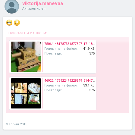
viktorija.manevaa
Активен член
ПРИКАЧЕНИ ФАЈЛОВИ:
75064_481787361877507_1711853659_n.jpg
Големина на фајлот:
41,9 KB
Прегледи:
375
46922_175922479228849_614475602_n.jpg
Големина на фајлот:
33,1 KB
Прегледи:
376
3 април 2013