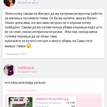
Форумски идол
Леле колку сакам на Фигаро да му купувам интересни работи
за мачиња па немате поим. Се би му купила, ама во Велес
тешко дека има, а и ако има сигурно не е којзнае колку
снабдено. Сакам да му купам некоја убава кошница каде што
ќе си спие, некои интересни играчки... Или пак, некоја мека
голема перница да си лежи таму.
куќичката за кучето погоре е многу убава, на Симс петс
имаше таква
1 декември 2011
mil4ence
Истакнат член
eve luksuzna kukja za kuce
ПРИКАЧЕНИ ФАЈЛОВИ:
22032012174123_29227.jpg
Големина на фајлот:
74,9 KB
Прегледи:
584