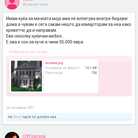
Истакнат член
Имам куќа за мачката моја ама не вллегува внатре бидејки
дома а чувам е сега сакам нешто да измајсторам за неа како
креветче да и направам.
Еве неколку куќички мебел...
Е ова е сон за куче и чини 35.000 евра
ПРИКАЧЕНИ ФАЈЛОВИ:
wowww.jpg
Големина на фајлот:
14,1 KB
Прегледи:
730
26 ноември 2011
На
Alesii
му/ѝ се допаѓа ова.
Offspring