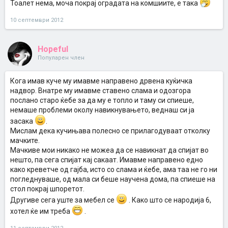
Тоалет нема, моча покрај оградата на комшиите, е така
10 септември 2012
Hopeful
Популарен член
Кога имав куче му имавме направено дрвена куќичка
надвор. Внатре му имавме ставено слама и одозгора
послано старо ќебе за да му е топло и таму си спиеше,
немаше проблеми околу навикнувањето, веднаш си ја
засака
.
Мислам дека кучињава полесно се прилагодуваат отколку
мачките.
Мачкиве мои никако не можеа да се навикнат да спијат во
нешто, па сега спијат кај сакаат. Имавме направено едно
како креветче од гајба, исто со слама и ќебе, ама таа не го ни
погледнуваше, од мала си беше научена дома, па спиеше на
стол покрај шпоретот.
Другиве сега уште за мебел се
. Како што се народија 6,
хотел ќе им треба
.