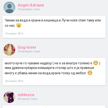
Angel-Adriana
Популарен член
Чинии за вода и храна и кошница и Лучи ноќе спие таму или
со нас.
15 април 2013
Dog-lover
Популарен член
моето куче го чуваме надвор ( не е за внатре големо е
)
има дрвена куќарка комшијата столар што е ја правеше
многу е убава,чинии за вода,храна толку од мебел.
22 април 2013
mil4ence
Истакнат член