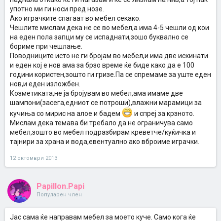
употно ми ги носи пред нозе.
Ако играчките спагаат во мебел секако.
Чешлите мислам дека не се во мебел,а има 4-5 чешли од кои
на еден пола запци му се испаднати,зошо буквално се
бориме при чешлање.
Поводниците исто не ги бројам во мебел,и има две искинати
и еден кој е нов ама за брзо време ќе биде како да е 100
години користен,зошто ги гризе.Па се спремаме за уште еден
нов,и еден изложбен.
Козметиката,не ја бројувам во мебел,ама имаме две
шампони(засега,едниот се потроши),влажни марамици за
кучиња со мирис на алое и бадем
и спреј за крзното.
Мислам дека темава би требало да не ограничува само
мебел,зошто во мебел подразбирам креветче/куќичка и
тајнири за храна и вода,евентуално ако вброиме играчки.
12 октомври 2013
Papillon.Papi
Популарен член
Јас сама ќе направам мебел за моето куче. Само кога ќе