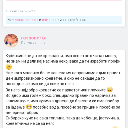
10 септември 2012
На
viktorija.manevaa
и
mil4ence
им се допаѓа ова.
rossonerka
Популарен член
Куќичкиве не да се прекрасни, ама освен што чинат многу,
не знам ни дали кај нас има некој вака да ги изработи профи
Ние кога малечко беше нашево му направивме одма првиот
ден импровизирано креветче, а оно не сакаше да го
погледне, а камо ли да спие во него.
За него најдобро креветче се паркетот или плочките
Во двор има голем бокс, специјално правен по нарачка за
големо куче, има куќичка дрвена до боксот и си има прибор
за јадење
посебно вода, посебно за грицки и посебно за
вечерниот оброк.
Сибирско куче не сака топлина, така да кебенца, јастучиња,
креветчиња не се за него.