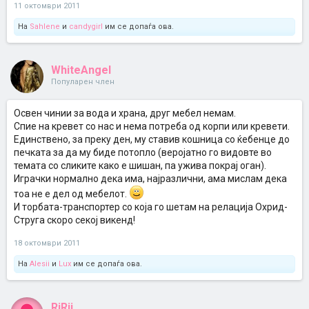
11 октомври 2011
На
Sahlene
и
candygirl
им се допаѓа ова.
WhiteAngel
Популарен член
Освен чинии за вода и храна, друг мебел немам.
Спие на кревет со нас и нема потреба од корпи или кревети.
Единствено, за преку ден, му ставив кошница со ќебенце до
печката за да му биде потопло (веројатно го видовте во
темата со сликите како е шишан, па ужива покрај оган).
Играчки нормално дека има, најразлични, ама мислам дека
тоа не е дел од мебелот.
И торбата-транспортер со која го шетам на релација Охрид-
Струга скоро секој викенд!
18 октомври 2011
На
Alesii
и
Lux
им се допаѓа ова.
RiRii