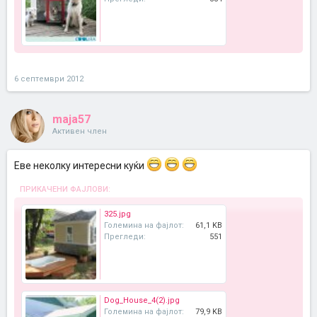
6 септември 2012
maja57
Активен член
Еве неколку интересни куќи
ПРИКАЧЕНИ ФАЈЛОВИ:
325.jpg
Големина на фајлот:
61,1 KB
Прегледи:
551
Dog_House_4(2).jpg
Големина на фајлот:
79,9 KB