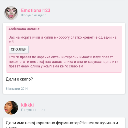
Emotional123
Форумски идол
Andemona напиша:
Јас на мојата ички и купив мноооогу слатко креветче од едни на
фб
СПОЈЛЕР
што ги прават по нарачка ептен интересни имаат и плус прават
некои сто ги нема кај нас даваш слика и они ти казуваат цена и ги
прават неам слика у комп ама ке го сликнам
Дали е скапо?
8 јануари 2014
kikkki
Популарен член
Дали има некој користено фурминатор?Чешел за кучиња и