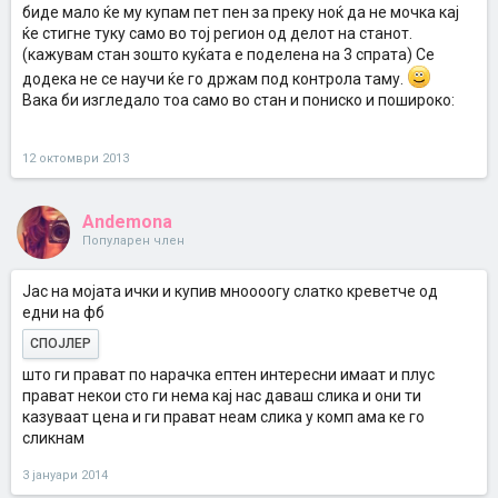
биде мало ќе му купам пет пен за преку ноќ да не мочка кај
ќе стигне туку само во тој регион од делот на станот.
(кажувам стан зошто куќата е поделена на 3 спрата) Се
додека не се научи ќе го држам под контрола таму.
Вака би изгледало тоа само во стан и пониско и пошироко:
12 октомври 2013
Andemona
Популарен член
Јас на мојата ички и купив мноооогу слатко креветче од
едни на фб
СПОЈЛЕР
што ги прават по нарачка ептен интересни имаат и плус
прават некои сто ги нема кај нас даваш слика и они ти
казуваат цена и ги прават неам слика у комп ама ке го
сликнам
3 јануари 2014