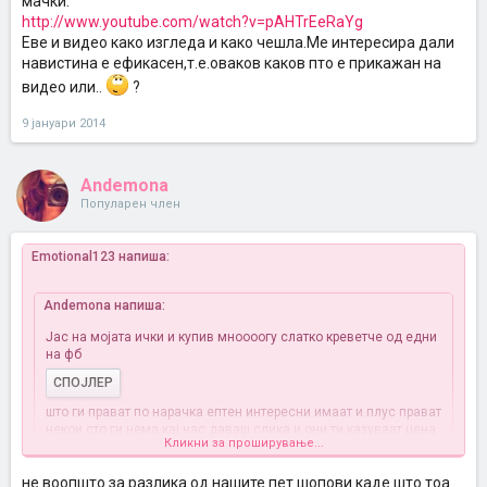
мачки.
http://www.youtube.com/watch?v=pAHTrEeRaYg
Еве и видео како изгледа и како чешла.Ме интересира дали
навистина е ефикасен,т.е.оваков каков пто е прикажан на
видео или..
?
9 јануари 2014
Andemona
Популарен член
Emotional123 напиша:
Andemona напиша:
Јас на мојата ички и купив мноооогу слатко креветче од едни
на фб
СПОЈЛЕР
што ги прават по нарачка ептен интересни имаат и плус прават
некои сто ги нема кај нас даваш слика и они ти казуваат цена
Кликни за проширување...
и ги прават неам слика у комп ама ке го сликнам
не воопшто за разлика од нашите пет шопови каде што тоа