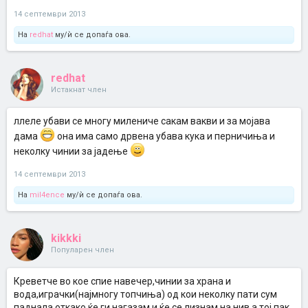
14 септември 2013
На
redhat
му/ѝ се допаѓа ова.
redhat
Истакнат член
ллеле убави се многу милениче сакам вакви и за мојава
дама
она има само дрвена убава кука и перничиња и
неколку чинии за јадење
14 септември 2013
На
mil4ence
му/ѝ се допаѓа ова.
kikkki
Популарен член
Креветче во кое спие навечер,чинии за храна и
вода,играчки(најмногу топчиња) од кои неколку пати сум
паднала откако ќе ги нагазам и ќе се лизнам на нив,а тој пак