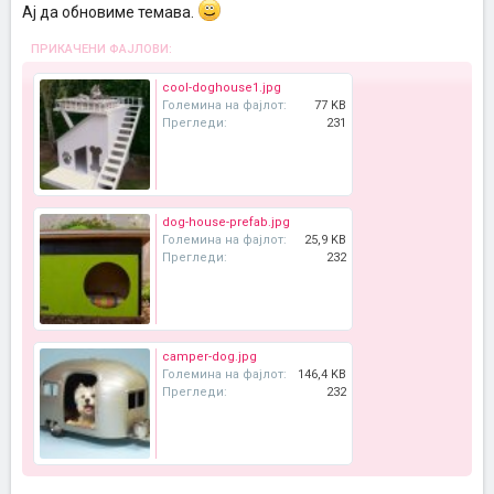
Ај да обновиме темава.
ПРИКАЧЕНИ ФАЈЛОВИ:
cool-doghouse1.jpg
Големина на фајлот:
77 KB
Прегледи:
231
dog-house-prefab.jpg
Големина на фајлот:
25,9 KB
Прегледи:
232
camper-dog.jpg
Големина на фајлот:
146,4 KB
Прегледи:
232