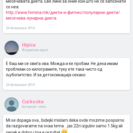
месечевата диета. Еве линк за оние кои што не се запознати
со неа:
http://www.femina.mk/диети-и-фитнес/популарни-диети/
месечева-лунарна-диета
24 февруари 2010
Hipica
Форумски идол
Е баш ми се свиѓа ова. Можда и ќе пробам. Не дека имам
проблеми со килограмите, туку ете така чисто од
љубопитство. И за детоксикација секако.
24 февруари 2010
Curkoska
Истакнат член
Mi se dopaga ova , bidejki mislam deka ovde mozime poopsirno
da razgovarame na ovaa tema ...jas 22ri izgubiv samo 1.5kg ali
sepak e dobro i toa e rezultat