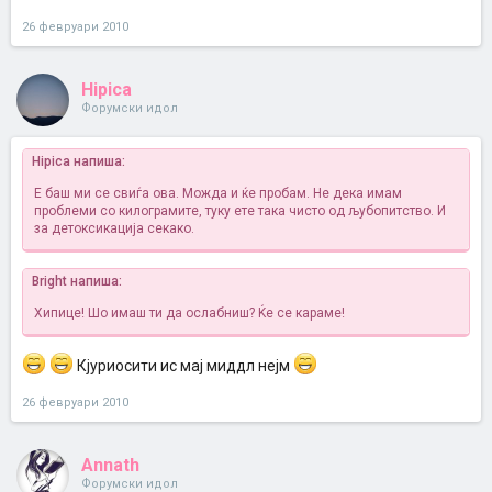
26 февруари 2010
Hipica
Форумски идол
Hipica напиша:
Е баш ми се свиѓа ова. Можда и ќе пробам. Не дека имам
проблеми со килограмите, туку ете така чисто од љубопитство. И
за детоксикација секако.
Bright напиша:
Хипице! Шо имаш ти да ослабниш? Ќе се караме!
Кјуриосити ис мај миддл нејм
26 февруари 2010
Annath
Форумски идол