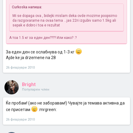
Curkoska напиша:
Mi se dopaga ova , bidejki mislam deka ovde mozime poopsirno
da razgovarame na ovaa tema ...jas 22ri izgubiv samo 1.5kg ali
sepak e dobro i toa e rezultat
А тоа 1.5 кг за еден ден???? Или како? :?
За еден ден се ослабнува од 1-3 кг
Ajde ke ja drzemene na 28
26 февруари 2010
Bright
Популарен член
Ќе пробам! (ако не заборавам!) Чувајте ја темава активна да
се присетам
:mrgreen:
26 февруари 2010