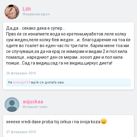
Lilit
Форумски идол
Да,да ...секако дека е супер...
Прво ќе се изнапиете вода ко кретени,муабетов леле колку
сум жеден,леле колку бев жеден ...и...благодарение на тоа ќе
одите во тоалет во еден час по три пати...барем мене тоа ми
се случуваше,за да на крај се измерам и видам 2 и пол кила
помалце...наредниот ден се мерам...хоооп две и пол кила
поише...Сад га видиш,сад га не видиш,циркус диета!
26 февруари 2010
На
lovergirl19
му/ѝ се допаѓа ова.
anjuskaa
Истакнат член
xeeexe vredi dase proba toj cirkus i na svoja koza
27 февруари 2010