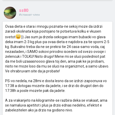
ss80
Истакнат член
Ovaa dieta e stara i mnogu poznata-ne sekoj moze da izdrzi
zaradi okolinata koja postojano te potsetuva kolku e vkusen
svetot
)) Jas sum ja drzela-sekogas imam bubacki vo glava
deka imam 2-3 kg plus-pa ovaa dieta e najdobra za tie sporni 2-5
kg. Bukvalno treba da ne se prekrsi tie 24 casa-samo voda, caj
nezasladen, i SAMO sokovi prirodno iscedeni od svezo ovosje i
zelencuk i TOLKU! Nisto drugo! Mene mi se sluci posledniot pat
da me boli uzaaasnoooo glava toj den, ama pak ke ja probam,
nisto ne moze loso da mu se sluci na organizmot, a samo ubavo.
Ve ohrabruvam site da ja probate!
PS-vo nedela, na 28mi e dosta lesno da se izdrzi-zapocnuva vo
17:38 a dotogas mozete da jadete, i se drzi do drugiot den do
17:38h a posle mozete pak da jadete.
A za vrakanjeto na kilogramite-se razbira deka se vrakaat, ama
se namaluva apetitot i plus ja drzis ednas nedelno, efektot e
zabelezitelen ako ja drzis na godisno nivo.