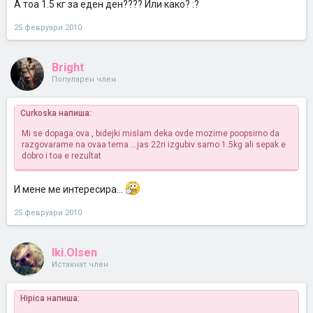
А тоа 1.5 кг за еден ден???? Или како? :?
25 февруари 2010
Bright
Популарен член
Curkoska напиша:
Mi se dopaga ova , bidejki mislam deka ovde mozime poopsirno da
razgovarame na ovaa tema ...jas 22ri izgubiv samo 1.5kg ali sepak e
dobro i toa e rezultat
И мене ме интересира...
25 февруари 2010
Iki.Olsen
Истакнат член
Hipica напиша: