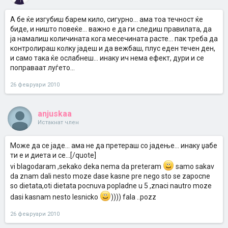
А бе ќе изгубиш барем кило, сигурно... ама тоа течност ќе
биде, и ништо повеќе... важно е да ги следиш правилата, да
ја намалиш количината кога месечината расте... пак треба да
контролираш колку јадеш и да вежбаш, плус еден течен ден,
и само така ќе ослабнеш... инаку ич нема ефект, дури и се
поправаат луѓето...
26 февруари 2010
anjuskaa
Истакнат член
Може да се јаде... ама не да претераш со јадење... инаку џабе
ти е и диета и се...[/quote]
vi blagodaram ,sekako deka nema da preteram
samo sakav
da znam dali nesto moze dase kasne pre nego sto se zapocne
so dietata,oti dietata pocnuva popladne u 5 ,znaci nautro moze
dasi kasnam nesto lesnicko
)))) fala ..pozz
26 февруари 2010