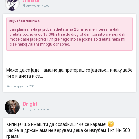
Annath
Форумски идол
anjuskaa напиша:
Jas planiram da ja probam dietata na 28mi no me interesira dali
dietata pocnuva od 17:38h i trae do drugiot den toa isto vreme,i dali
moze dase jade pred 17h pre nego sto se pocne so dietata.neka mi
pise nekoj ,fala vi mnogu odnapred.
Може да се јаде... ама не да претераш со јадење... инаку џабе
ти е и диета и се...
26 февруари 2010
Bright
Популарен член
Хипице! Шо имаш ти да ослабниш? Ќе се караме!
Јас ќе ја држам ама не верувам дека ќе изгубам 1 кг. Ни 500
грама!