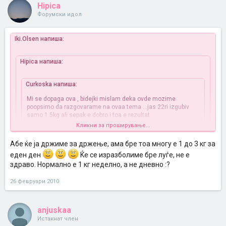
Hipica
Форумски идол
Iki.Olsen напиша:
Hipica напиша:
Curkoska напиша:
Mi se dopaga ova , bidejki mislam deka ovde mozime
poopsirno da razgovarame na ovaa tema ...jas 22ri izgubiv
samo 1.5kg ali sepak e dobro i toa e rezultat
Кликни за проширување...
А тоа 1.5 кг за еден ден???? Или како? :?
Абе ќе ја држиме за држење, ама бре тоа многу е 1 до 3 кг за
еден ден
Ќе се изразболиме бре луѓе, не е
За еден ден се ослабнува од 1-3 кг
здраво. Нормално е 1 кг неделно, а не дневно :?
Ajde ke ja drzemene na 28
26 февруари 2010
anjuskaa
Истакнат член