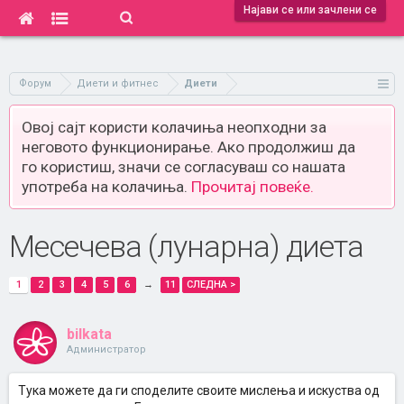
Најави се или зачлени се
Форум
Диети и фитнес
Диети
Овој сајт користи колачиња неопходни за
неговото функционирање. Ако продолжиш да
го користиш, значи се согласуваш со нашата
употреба на колачиња.
Прочитај повеќе.
Месечева (лунарна) диета
1
2
3
4
5
6
→
11
СЛЕДНА >
bilkata
Администратор
Тука можете да ги споделите своите мислења и искуства од