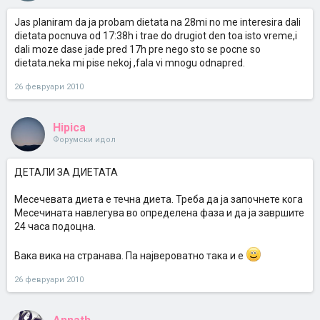
Jas planiram da ja probam dietata na 28mi no me interesira dali
dietata pocnuva od 17:38h i trae do drugiot den toa isto vreme,i
dali moze dase jade pred 17h pre nego sto se pocne so
dietata.neka mi pise nekoj ,fala vi mnogu odnapred.
26 февруари 2010
Hipica
Форумски идол
ДЕТАЛИ ЗА ДИЕТАТА
Месечевата диета е течна диета. Треба да ја започнете кога
Месечината навлегува во определена фаза и да ја завршите
24 часа подоцна.
Вака вика на странава. Па највероватно така и е
26 февруари 2010