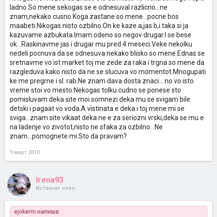
ladno.So mene sekogas se e odnesuval razlicno...ne
znam,nekako cusno.Koga zastane so mene...pocne bos
maabeti.Nikogas nisto ozbilno.On ke kaze a,jas b,i taka si ja
kazuvame azbukata.Imam odeno so negov drugar.I se bese
ok...Raskinavme jas i drugar mu pred 4 meseci.Veke nekolku
nedeli pocnuva da se odnesuva nekako blisko so mene.Ednas se
sretnavme vo ist market toj me zede za raka i trgna so mene da
razgleduva kako nisto da ne se slucuva vo momentot.Mnogupati
ke me pregrne i sl. rab.Ne znam dava dosta znaci....no vo isto
vreme stoi vo mesto.Nekogas tolku cudno se ponese sto
pomisluvam deka site moi somnezi deka mu se svigam bile
detski i pagaat vo voda.A vistinata e deka i toj mene mi se
sviga...znam site vikaat deka ne e za seriozni vrski,deka se mu e
na ladenje vo zivotot,nisto ne sfaka za ozbilno...Ne
znam...pomognete mi.Sto da pravam?
9 март 2010
Irena93
Истакнат член
ejokerm напиша: