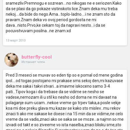
sramezliv.Premnogu e sozrean....no nikogas ne e seriozen.Kako
da se plasi da go pokaze vistinskoto lice.Znam deka mu treba
nekoj....da bide do nego.Ama...toplo-ladno....i ne znam sto da
pravam.Znam deka vo ovoj period gordosta ne mi
dava...nisto.Prvo,ke cekam toj da napravi nesto...i da se
pocuvstvuvam posilna...ne znam.xd
13 март 2010
butterfly-cool
Истакнат член
Pred 3 meseci se muvav so eden tip so e pomal od mene godina
ipol....od togas postojano mi prakase sms sekoj den,mi kazuvase
deka me saka i takvi stvari...a imavme iskoceno samo 3-4
pati...Tipov koga i da trebase da se vidime se nesho se
vadese,nemozam ili u stil ko nesho od doma ne mi davaat na
polaganje sum-ucam...nekoe vreme go trpev taka,a posle vekje
koa mi doe preku glava mu kazav se kako sto mislev...mu rekov
znaci ti ako me sakase ke doese i na 15 min da se vidime,ne celo
vreme da se vadis,znaci ako se saka se se moze...a najmn so me
izvadi od takt e so ziveeme vo ista naselba,znaci blisku sme,sto