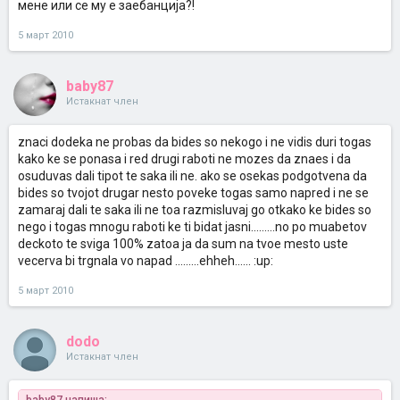
мене или се му е заебанција?!
5 март 2010
baby87
Истакнат член
znaci dodeka ne probas da bides so nekogo i ne vidis duri togas
kako ke se ponasa i red drugi raboti ne mozes da znaes i da
osuduvas dali tipot te saka ili ne. ako se osekas podgotvena da
bides so tvojot drugar nesto poveke togas samo napred i ne se
zamaraj dali te saka ili ne toa razmisluvaj go otkako ke bides so
nego i togas mnogu raboti ke ti bidat jasni.........no po muabetov
deckoto te sviga 100% zatoa ja da sum na tvoe mesto uste
vecerva bi trgnala vo napad .........ehheh...... :up:
5 март 2010
dodo
Истакнат член