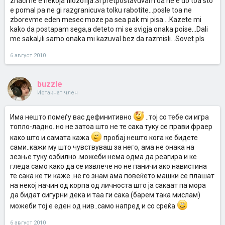
znaci ne e nekoja filozofija.Si pretpostavuvam da ne e do toa sto
e pomal pa ne gi razgranicuva tolku rabotite...posle toa ne
zborevme eden mesec moze pa sea pak mi pisa....Kazete mi
kako da postapam sega,a deteto mi se svigja onaka poise...Dali
me sakal,ili samo onaka mi kazuval bez da razmisli...Sovet pls
6 август 2010
buzzle
Истакнат член
Има нешто помеѓу вас дефинитивно
..тој со тебе си игра
топло-ладно..но не затоа што не те сака туку се прави фраер
како што и самата кажа
пробај нешто кога ке бидете
сами..кажи му што чувствуваш за него, ама не онака на
зезње туку озбилно..можеби нема одма да реагира и ке
гледа само како да се извлече но не паничи ако навистина
те сака ке ти каже..не го знам ама повеќето машки се плашат
на некој начин од корпа од личноста што ја сакаат па мора
да бидат сигурни дека и таа ги сака (барем така мислам)
можеби тој е еден од нив..само напред и со среќа
6 август 2010