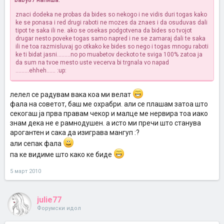
baby87 напиша:
znaci dodeka ne probas da bides so nekogo i ne vidis duri togas kako
ke se ponasa i red drugi raboti ne mozes da znaes i da osuduvas dali
tipot te saka ili ne. ako se osekas podgotvena da bides so tvojot
drugar nesto poveke togas samo napred i ne se zamaraj dali te saka
ili ne toa razmisluvaj go otkako ke bides so nego i togas mnogu raboti
ke ti bidat jasni.........no po muabetov deckoto te sviga 100% zatoa ja
da sum na tvoe mesto uste vecerva bi trgnala vo napad
.........ehheh...... :up:
лелел се радувам вака коа ми велат
фала на советот, баш ме охрабри. али се плашам затоа што
секогаш ја прва правам чекор и малце ме нервира тоа иако
знам дека не е рамнодушен. а исто ми пречи што станува
арогантен и сака да изиграва мангуп :?
али сепак фала
па ке видиме што како ке биде
5 март 2010
julie77
Форумски идол