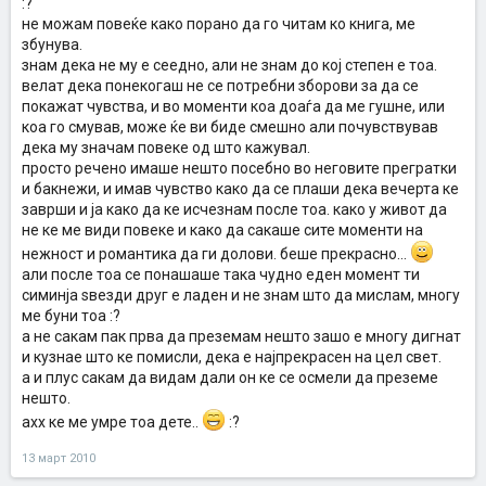
:?
не можам повеќе како порано да го читам ко книга, ме
збунува.
знам дека не му е сеедно, али не знам до кој степен е тоа.
велат дека понекогаш не се потребни зборови за да се
покажат чувства, и во моменти коа доаѓа да ме гушне, или
коа го смував, може ќе ви биде смешно али почувствував
дека му значам повеке од што кажувал.
просто речено имаше нешто посебно во неговите прегратки
и бакнежи, и имав чувство како да се плаши дека вечерта ке
заврши и ја како да ке исчезнам после тоа. како у живот да
не ке ме види повеке и како да сакаше сите моменти на
нежност и романтика да ги долови. беше прекрасно...
али после тоа се понашаше така чудно еден момент ти
симинја ѕвезди друг е ладен и не знам што да мислам, многу
ме буни тоа :?
а не сакам пак прва да преземам нешто зашо е многу дигнат
и кузнае што ке помисли, дека е најпрекрасен на цел свет.
а и плус сакам да видам дали он ке се осмели да преземе
нешто.
ахх ке ме умре тоа дете..
:?
13 март 2010