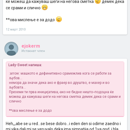
ќе можеш да кажуваш шеги на негова сметка
демек дека
се срами и слично
**ова мислење е за додо
12 март 2010
ejokerm
Истакнат член
Lady-Sweet напиша:
:arrow: машкото е дефинитивно срамежлив кога се работи за
љубов...
немора да значи дека ако е фраер во друштво, е махер и во
љубовта...
Преземи ти прва иницијатива,-ако не бидне ништо--подоцна ќе
можеш да кажуваш шеги на негова сметка
демек дека се срами и
слично
**ова мислење е за додо
Heh,,,abe se u red...se bese dobro...i eden den si odime zaedno i
mi vika dali mi se veruvalo deka ima simpatija od 1va god. i bla