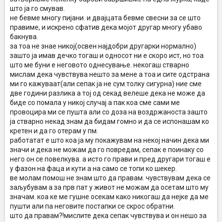
што ја го смував.
не бевме многу пијани. и двајцата бевме свесни за се што
правиме, и искрено сфатив дека мојот другар многу убаво
бакнува.
за тоа не знае никој(освен најдобри другарки нормално)
зашто ја имав дечко тогаш и односот ни е скоро ист, но тоа
што ме буни е неговото однесување. некогаш стварно
мислам дека чувствува нешто за мене а тоа и сите одстрана
ми го кажуваат(али сепак ја не сум толку сигурна) ние сме
две години разлика а тој од секад велеше дека не може да
биде со помала у никој случај а пак коа сме сами ме
провоцира ми се пушта али со доза на воздржаноста зашто
ја стварно некад знам да бидам гомно и да се испонашам ко
кретен и да го отерам у пм.
работатат е што коа ја му покажувам на некој начин дека ми
значи и дека не можам да го повредам, сепак е поинаку со
него он се повелкува. а исто го прави и пред другари тогаш е
у фазон на фаца и кути а на само се топи ко шекер.
ве молам помош не знам што да правам. чувствувам дека се
заљубувам а за прв пат у живот не можам да осетам што му
значам. коа ке ме гушне осекам како никогаш да нејке да ме
пушти али па неговите постапки се скрос обратни.
што да правам?!мислите дека сепак чувствува и он нешо за