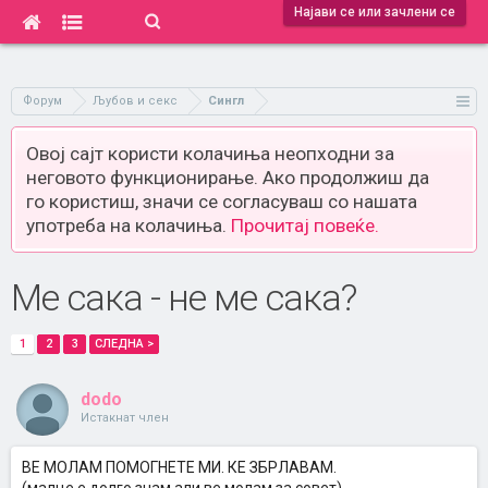
Најави се или зачлени се
Форум
Љубов и секс
Сингл
Овој сајт користи колачиња неопходни за
неговото функционирање. Ако продолжиш да
го користиш, значи се согласуваш со нашата
употреба на колачиња.
Прочитај повеќе.
Ме сака - не ме сака?
1
2
3
СЛЕДНА >
dodo
Истакнат член
ВЕ МОЛАМ ПОМОГНЕТЕ МИ. КЕ ЗБРЛАВАМ.