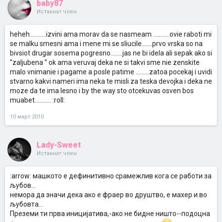
baby87
Истакнат член
heheh...........izvini ama morav da se nasmeam ...........ovie raboti mi
se malku smesni ama i mene mi se sliucile.......prvo vrska so na
bivsiot drugar sosema pogresno........jas ne bi idela ali sepak ako si
''zaljubena '' ok ama veruvaj deka ne si takvi sme nie zenskite
malo vnimanie i pagame a posle patime .........zatoa pocekaj i uvidi
stvarno kakvi nameri ima neka te misli za teska devojka i deka ne
moze da te ima lesno i by the way sto otcekuvas osven bos
muabet........... :roll:
10 март 2010
Lady-Sweet
Истакнат член
:arrow: машкото е дефинитивно срамежлив кога се работи за
љубов...
немора да значи дека ако е фраер во друштво, е махер и во
љубовта...
Преземи ти прва иницијатива,-ако не бидне ништо--подоцна