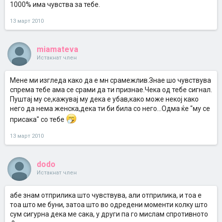
1000% има чувства за тебе.
13 март 2010
miamateva
Истакнат член
Мене ми изгледа како да е мн срамежлив.Знае шо чувствува
спрема тебе ама се срами да ти признае.Чека од тебе сигнал.
Пуштај му се,кажувај му дека е убав,како може некој како
него да нема женска,дека ти би била со него...Одма ќе "му се
присака" со тебе
13 март 2010
dodo
Истакнат член
абе знам отприлика што чувствува, али отприлика, и тоа е
тоа што ме буни, затоа што во одредени моменти колку што
сум сигурна дека ме сака, у други па го мислам спротивното