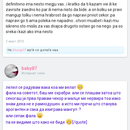
definitivno ima nesto megju vas...i kratko da ti kazam vie ili ke
zavrsite zaedno ko par ili nema nisto da bide..a on kolku se pravi
mangup tolku i nema hrabrost da go napravi prviot cekor..pa
napravi go ti ama poleka ne napadno...otvori muabet i kazi mu
iskreno sto mislis za vas dvajca drugoto ostavi go na nego..pa so
sreka i kazi ako ima nesto
5 март 2010
На
bluegirl7
му/ѝ се допаѓа ова.
baby87
Истакнат член
лелел се радувам вака коа ми велат
фала на советот, баш ме охрабри. али се плашам затоа што
секогаш ја прва правам чекор и малце ме нервира тоа иако
знам дека не е рамнодушен. а исто ми пречи што станува
арогантен и сака да изиграва мангуп :?
али сепак фала
па ке видиме што како ке биде
[/quote]