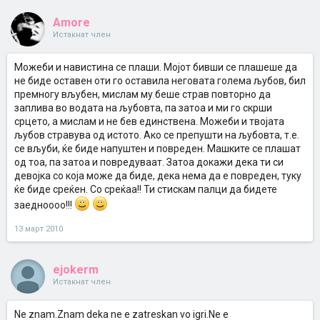
Amore
Истакнат член
Можеби и навистина се плаши. Мојот бивши се плашеше да
не биде оставен оти го оставила неговата голема љубов, бил
премногу вљубен, мислам му беше страв повторно да
заплива во водата на љубовта, па затоа и ми го скрши
срцето, а мислам и не бев единствена. Можеби и твојата
љубов стравува од истото. Ако се препушти на љубовта, т.е.
се вљуби, ќе биде напуштен и повреден. Машките се плашат
од тоа, па затоа и повредуваат. Затоа докажи дека ти си
девојка со која може да биде, дека нема да е повреден, туку
ќе биде среќен. Со среќаа!! Ти стискам палци да бидете
заедноооо!!!
13 март 2010
ejokerm
Истакнат член
Ne znam.Znam deka ne e zatreskan vo igri.Ne e