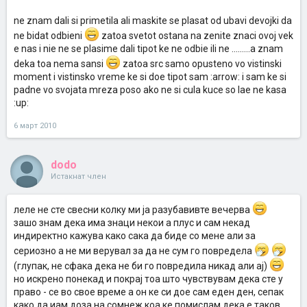
ne znam dali si primetila ali maskite se plasat od ubavi devojki da
ne bidat odbieni
zatoa svetot ostana na zenite znaci ovoj vek
e nas i nie ne se plasime dali tipot ke ne odbie ili ne .........a znam
deka toa nema sansi
zatoa src samo opusteno vo vistinski
moment i vistinsko vreme ke si doe tipot sam :arrow: i sam ke si
padne vo svojata mreza poso ako ne si cula kuce so lae ne kasa
:up:
6 март 2010
dodo
Истакнат член
леле не сте свесни колку ми ја разубавивте вечерва
зашо знам дека има знаци некои а плус и сам некад
индиректно кажува како сака да биде со мене али за
сериозно а не ми верувал за да не сум го повредела
(глупак, не сфака дека не би го повредила никад али ај)
но искрено понекад и покрај тоа што чувствувам дека сте у
право - се во свое време а он ке си дое сам еден ден, сепак
како да иам доза на сомнеж коа ке помислам дека е таков