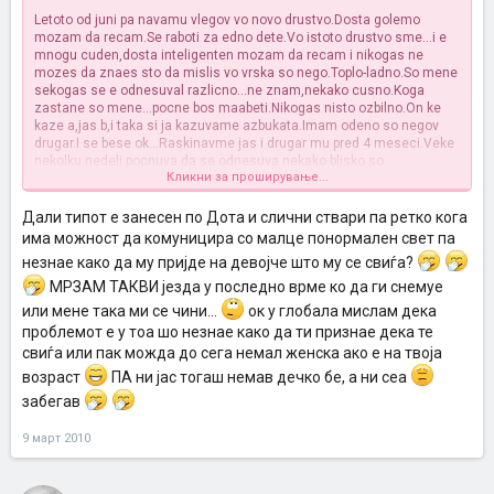
Letoto od juni pa navamu vlegov vo novo drustvo.Dosta golemo
mozam da recam.Se raboti za edno dete.Vo istoto drustvo sme...i e
mnogu cuden,dosta inteligenten mozam da recam i nikogas ne
mozes da znaes sto da mislis vo vrska so nego.Toplo-ladno.So mene
sekogas se e odnesuval razlicno...ne znam,nekako cusno.Koga
zastane so mene...pocne bos maabeti.Nikogas nisto ozbilno.On ke
kaze a,jas b,i taka si ja kazuvame azbukata.Imam odeno so negov
drugar.I se bese ok...Raskinavme jas i drugar mu pred 4 meseci.Veke
nekolku nedeli pocnuva da se odnesuva nekako blisko so
Кликни за проширување...
mene.Ednas se sretnavme vo ist market toj me zede za raka i trgna
so mene da razgleduva kako nisto da ne se slucuva vo
momentot.Mnogupati ke me pregrne i sl. rab.Ne znam dava dosta
Дали типот е занесен по Дота и слични ствари па ретко кога
znaci....no vo isto vreme stoi vo mesto.Nekogas tolku cudno se
има можност да комуницира со малце понормален свет па
ponese sto pomisluvam deka site moi somnezi deka mu se svigam
незнае како да му пријде на девојче што му се свиѓа?
bile detski i pagaat vo voda.A vistinata e deka i toj mene mi se
sviga...znam site vikaat deka ne e za seriozni vrski,deka se mu e na
МРЗАМ ТАКВИ језда у последно врме ко да ги снемуе
ladenje vo zivotot,nisto ne sfaka za ozbilno...Ne znam...pomognete
или мене така ми се чини...
ок у глобала мислам дека
mi.Sto da pravam?
проблемот е у тоа шо незнае како да ти признае дека те
свиѓа или пак можда до сега немал женска ако е на твоја
возраст
ПА ни јас тогаш немав дечко бе, а ни сеа
забегав
9 март 2010