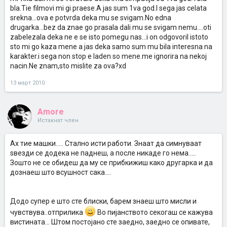
bla.Tie filmovi mi gi praese.A jas sum 1va god.I sega jas celata
srekna...ova e potvrda deka mu se svigam.No edna
drugarka...bez da znae go prasala dali mu se svigam nemu....oti
zabelezala deka ne e se isto pomegu nas...i on odgovoril istoto
sto mi go kaza mene a jas deka samo sum mu bila interesna na
karakter.i sega non stop e laden so mene.me ignorira na nekoj
nacin.Ne znam,sto mislite za ova?xd
13 март 2010
Amore
Истакнат член
Ах тие машки..... Стално исти работи. Знаат да симнуваат
ѕвезди се додека не паднеш, а после никаде го нема.....
Зошто не се обидеш да му се прибкижиш како другарка и да
дознаеш што всушност сака....
Додо супер е што сте блиски, барем знаеш што мисли и
чувствува..отприлика
Во пијанството секогаш се кажува
вистината... Штом постојано сте заедно, заедно се опивате,