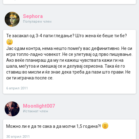
Sephora
Популарен член
Те засакал од 3-4 пати гледање? Што жена ќе беше ти бе?
Јас одам контра, нема нешто помеѓу вас дефинитивно. Не си
игра топло-ладно човекот. Не се улетувај од прво пишување.
Ако веќе планираш да му ги кажеш чувствата кажи ги на
шала, меѓутоа и смешкај се и делувај сериозна. Така ќе го
ставиш во мисли и ќе знае дека треба да пази што прави. Не
си ти играчка после се.
6 април 2011
Moonlight007
Истакнат член
Можно ли е да те сака а да молчи 1,5 година?!
30 април 2011