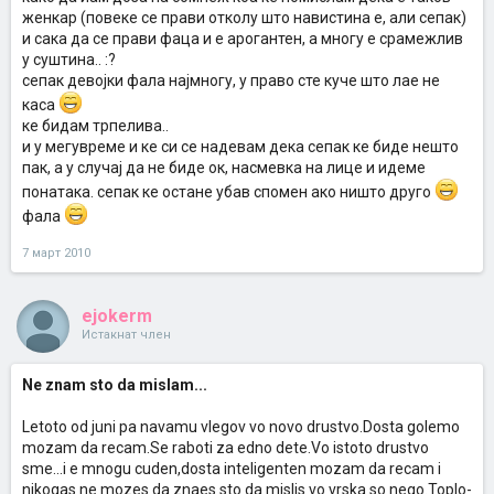
женкар (повеке се прави отколу што навистина е, али сепак)
и сака да се прави фаца и е арогантен, а многу е срамежлив
у суштина.. :?
сепак девојки фала најмногу, у право сте куче што лае не
каса
ке бидам трпелива..
и у мегувреме и ке си се надевам дека сепак ке биде нешто
пак, а у случај да не биде ок, насмевка на лице и идеме
понатака. сепак ке остане убав спомен ако ништо друго
фала
7 март 2010
ejokerm
Истакнат член
Ne znam sto da mislam...
Letoto od juni pa navamu vlegov vo novo drustvo.Dosta golemo
mozam da recam.Se raboti za edno dete.Vo istoto drustvo
sme...i e mnogu cuden,dosta inteligenten mozam da recam i
nikogas ne mozes da znaes sto da mislis vo vrska so nego.Toplo-