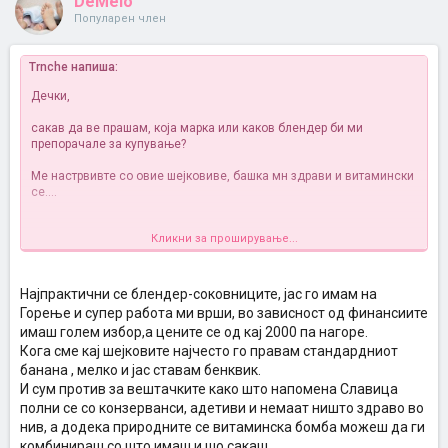
DeMelo
Популарен член
Trnche напиша:
Дечки,
сакав да ве прашам, која марка или каков блендер би ми
препорачале за купување?
Ме настрвивте со овие шејковиве, башка мн здрави и витамински
се....
Кликни за проширување...
Тенкју
Најпрактични се блендер-соковниците, јас го имам на
Горење и супер работа ми врши, во зависност од финансиите
имаш голем избор,а цените се од кај 2000 па нагоре.
Кога сме кај шејковите најчесто го правам стандардниот
банана , мелко и јас ставам бенквик.
И сум против за вештачките како што напомена Славица
полни се со конзерванси, адетиви и немаат ништо здраво во
нив, а додека природните се витаминска бомба можеш да ги
комбинираш со што имаш и шо сакаш.