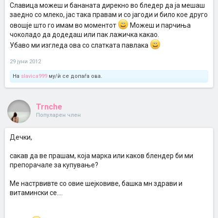
Славица можеш и бананата дирекно во бледер да ја мешаш
заедно со млеко, јас така правам и со јагоди и било кое друго
овошје што го имам во моментот
Можеш и парчиња
чоколадо да додедаш или пак лажичка какао.
Убаво ми изгледа ова со слатката павлака
29 јуни 2012
На
slavica999
му/ѝ се допаѓа ова.
Trnche
Популарен член
Дечки,
сакав да ве прашам, која марка или каков блендер би ми
препорачале за купување?
Ме настрвивте со овие шејковиве, башка мн здрави и
витамински се....