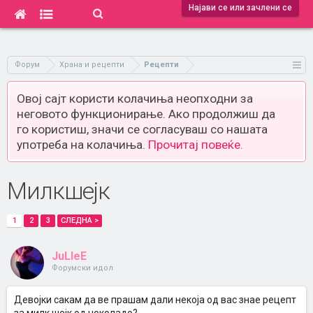
Најави се или зачлени се
Форум
Храна и рецепти
Рецепти
Овој сајт користи колачиња неопходни за
неговото функционирање. Ако продолжиш да
го користиш, значи се согласуваш со нашата
употреба на колачиња.
Прочитај повеќе.
Милкшејк
1
2
3
СЛЕДНА >
JuLleE
Форумски идол
Девојки сакам да ве прашам дали некоја од вас знае рецепт