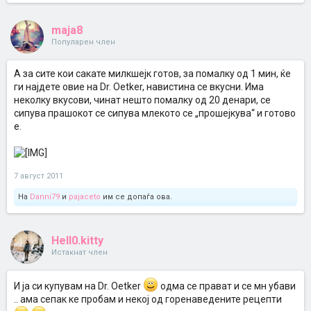
maja8
Популарен член
А за сите кои сакате милкшејк готов, за помалку од 1 мин, ќе
ги најдете овие на Dr. Oetker, навистина се вкусни. Има
неколку вкусови, чинат нешто помалку од 20 денари, се
сипува прашокот се сипува млекото се „прошејкува“ и готово
е.
7 август 2011
На
Danni79
и
pajaceto
им се допаѓа ова.
Hell0.kitty
Истакнат член
И ја си купувам на Dr. Oetker
одма се прават и се мн убави
.. ама сепак ке пробам и некој од горенаведените рецепти