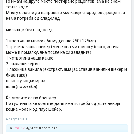
Го имам на друго место постирано рецептов, ама не знам
точно каде.
Многу е лесно да направите милкшејк според овој рецепт, а
нема потреба од сладолед.
милкшејк без сладолед:
1 ипол чаша млеко ( би му дошло 250+125мл)
1 третина чаша шеќер (мене ова ми е многу благо, значи
може и помалку, вие после ќе си заладите)
1 четвртина чаша какао
2 лажички зејтин
1 лажичка ванила (екстракт, ама јас ставив ванилин шеќер и
бива така)
неколку коцки мраз
шлаг(по желба)
Ќе ставите се во блендер.
По густината ќе осетите дали има потреба од уште некоја
коцка мраз и од плус шеќер.
6 август 2011
На
Ema.Sk
му/ѝ се допаѓа ова.