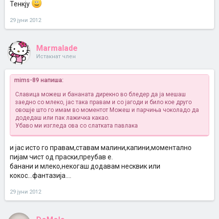
Тенкју
29 јуни 2012
Marmalade
Истакнат член
mims-89 напиша:
Славица можеш и бананата дирекно во бледер да ја мешаш
заедно со млеко, јас така правам и со јагоди и било кое друго
овошје што го имам во моментот
Можеш и парчиња чоколадо да
додедаш или пак лажичка какао.
Убаво ми изгледа ова со слатката павлака
и јас исто го правам,ставам малини,капини,моментално
пијам чист од праски,преубав е.
банани и млеко,некогаш додавам несквик или
кокос...фантазија....
29 јуни 2012