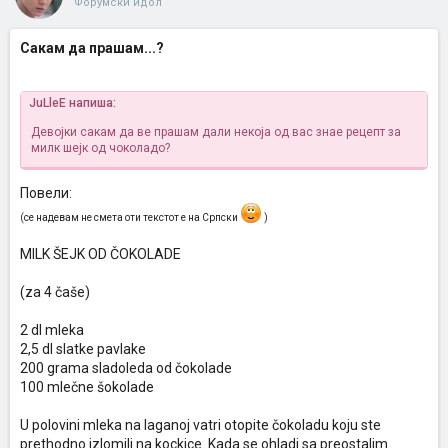
Форумски идол
Сакам да прашам...?
JuLleE напиша:
Девојки сакам да ве прашам дали некоја од вас знае рецепт за
милк шејк од чоколадо?
Повели:
(се надевам не смета оти текстот е на Српски
)
MILK ŠEJK OD ČOKOLADE
(za 4 čaše)
2 dl mleka
2,5 dl slatke pavlake
200 grama sladoleda od čokolade
100 mlečne šokolade
U polovini mleka na laganoj vatri otopite čokoladu koju ste
prethodno izlomili na kockice. Kada se ohladi sa preostalim