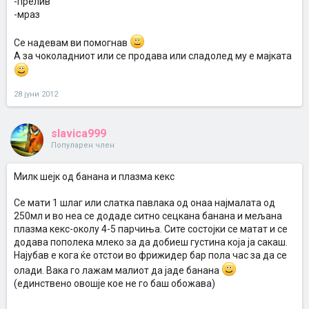
-прелив
-мраз
Се надевам ви помогнав
А за чоколадниот или се продава или сладолед му е мајката
28 јуни 2012
slavica999
Популарен член
Милк шејк од банана и плазма кекс
Се мати 1 шлаг или слатка павлака од онаа најмалата од
250мл и во неа се додаде ситно сецкана банана и мељана
плазма кекс-околу 4-5 парчиња. Сите состојки се матат и се
додава пополека млеко за да добиеш густина која ја сакаш.
Најубав е кога ќе отстои во фрижидер бар пола час за да се
олади. Вака го лажам малиот да јаде банана
(единствено овошје кое не го баш обожава)