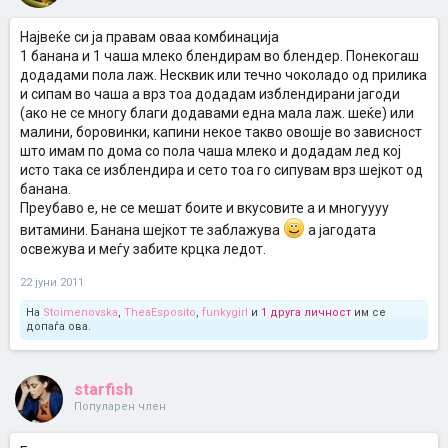
Највеќе си ја правам оваа комбинација
1 банана и 1 чаша млеко блендирам во блендер. Понекогаш
додадами пола лаж. Несквик или течно чоколадо од прилика
и сипам во чаша а врз тоа додадам изблендирани јагоди
(ако не се многу благи додавами една мала лаж. шеќе) или
малини, боровинки, капини некое такво овошје во зависност
што имам по дома со пола чаша млеко и додадам лед кој
исто така се изблендира и сето тоа го сипувам врз шејкот од
банана.
Преубаво е, не се мешат боите и вкусовите а и многуууу
витамини. Банана шејкот те заблажува
а јагодата
освежува и меѓу забите крцка ледот.
22 јуни 2011
На
Stoimenovska
,
TheaEsposito
,
funkygirl
и
1 друга личност
им се
допаѓа ова.
starfish
Популарен член