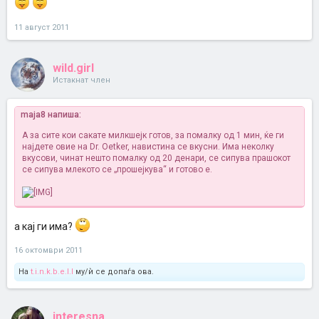
11 август 2011
wild.girl
Истакнат член
maja8 напиша:
А за сите кои сакате милкшејк готов, за помалку од 1 мин, ќе ги
најдете овие на Dr. Oetker, навистина се вкусни. Има неколку
вкусови, чинат нешто помалку од 20 денари, се сипува прашокот
се сипува млекото се „прошејкува“ и готово е.
а кај ги има?
16 октомври 2011
На
t.i.n.k.b.e.l.l
му/ѝ се допаѓа ова.
interesna