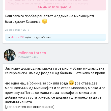
Преубаво е, не се мешат боите и вкусовите а и многуууу
Кликни за проширување...
витамини. Банана шејкот те заблажува
а јагодата освежува и
меѓу забите крцка ледот.
Баш сега го пробав рецептот и одличен е милкшејкот!
Благодарам Славица.
25 февруари 2012
На
slavica999
му/ѝ се допаѓа ова.
milenna.torres
Истакнат член
Јас имам дома од кам маркет и се многу убави мислам дека
се германски...има од јагода и од банана .....ете како се прави
:
-во една чаша(обична за сок или вода
) се става две
мали лажички од милкшејкот и се става маааалку млеко и се
промешува.Потоа со машинка за нескафе се микса и се
добива многу густа ,,смеса,, се додава уште млеко за да се
наполни чашата.
(дополнително и опционално)