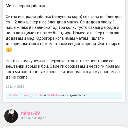
Милк шејк со јаболко
Ситно исецкано јаболко (излупена кора) се става во блендер
со 1-2 лаж шеќер и се блендира малку. Се додава околу 1
чаша млеко во зависнот од тоа колку густо сакаш да биде и
пола лаж цимет и пак се блендира. Наместо шеќер некогаш
додавам и мед. Одозгора кога имам матам 1 шлаг и
декорирам а кога немам ставам сецкани ореви. Фантазија е
Не ги сакам купечките шејкови затоа што се вештачки со
вештачки ароми и бои. Овие ги обожавам и често ги правам
кога ми заостане така овошје и незнам што да му правам за
да не скапе.
29 јуни 2012
На
Masnickaaa
,
zhap4e
и
DeMelo
им се допаѓа ова.
mims-89
Форумски идол