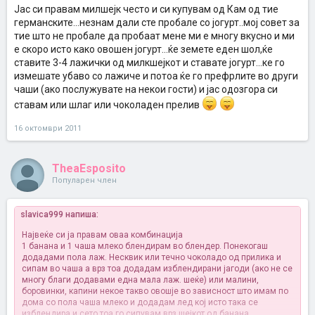
Јас си правам милшејк често и си купувам од Кам од тие
германските...незнам дали сте пробале со јогурт..мој совет за
тие што не пробале да пробаат мене ми е многу вкусно и ми
е скоро исто како овошен јогурт...ќе земете еден шол,ќе
ставите 3-4 лажички од милкшејкот и ставате јогурт...ке го
измешате убаво со лажиче и потоа ќе го префрлите во други
чаши (ако послужувате на некои гости) и јас одозгора си
ставам или шлаг или чоколаден прелив
16 октомври 2011
TheaEsposito
Популарен член
slavica999 напиша:
Највеќе си ја правам оваа комбинација
1 банана и 1 чаша млеко блендирам во блендер. Понекогаш
додадами пола лаж. Несквик или течно чоколадо од прилика и
сипам во чаша а врз тоа додадам изблендирани јагоди (ако не се
многу благи додавами една мала лаж. шеќе) или малини,
боровинки, капини некое такво овошје во зависност што имам по
дома со пола чаша млеко и додадам лед кој исто така се
изблендира и сето тоа го сипувам врз шејкот од банана.