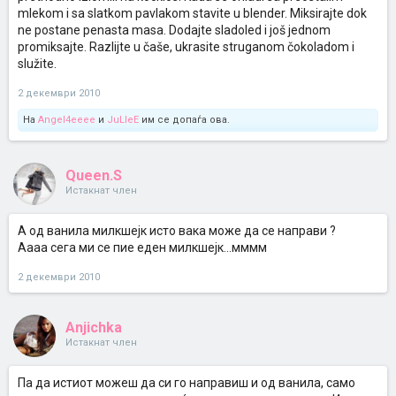
mlekom i sa slatkom pavlakom stavite u blender. Miksirajte dok
ne postane penasta masa. Dodajte sladoled i još jednom
promiksajte. Razlijte u čaše, ukrasite struganom čokoladom i
služite.
2 декември 2010
На
Angel4eeee
и
JuLleE
им се допаѓа ова.
Queen.S
Истакнат член
А од ванила милкшејк исто вака може да се направи ?
Аааа сега ми се пие еден милкшејк...мммм
2 декември 2010
Anjichka
Истакнат член
Па да истиот можеш да си го направиш и од ванила, само