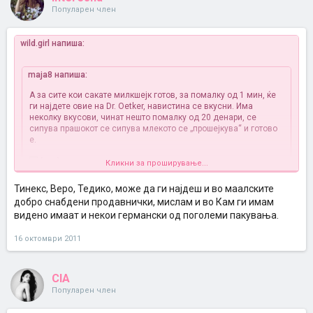
Популарен член
wild.girl напиша:
maja8 напиша:
А за сите кои сакате милкшејк готов, за помалку од 1 мин, ќе
ги најдете овие на Dr. Oetker, навистина се вкусни. Има
неколку вкусови, чинат нешто помалку од 20 денари, се
сипува прашокот се сипува млекото се „прошејкува“ и готово
е.
Кликни за проширување...
Тинекс, Веро, Тедико, може да ги најдеш и во маалските
а кај ги има?
добро снабдени продавнички, мислам и во Кам ги имам
видено имаат и некои германски од поголеми пакувања.
16 октомври 2011
CIA
Популарен член