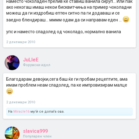
наместо чоколаден прелив ќе ставиш ванила сируп... Или пак
ако некогаш имаш некои бисквитчиња на пример чоколадни
можеш да ги издробиш ептен ситно па ги додаваш и се
заедно блендираш... мммм одам да си направам еден ...
упс и наместо сладолед од чоколадо, нормално ванила
2 декември 2010
JuLleE
Форумски идол
Благодарам девојки,сега баш ќе ги пробам рецептите, ама
имам проблем неам сладолед, па ке импровизирам малце
2 декември 2010
На
Miracle16
му/ѝ се допаѓа ова.
slavica999
Популарен член