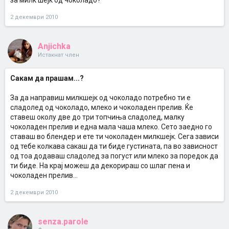
за милк шејк од чоколадо?
2 декември 2010
Anjichka
Истакнат член
Сакам да прашам...?
За да направиш милкшејк од чоколадо потребно ти е
сладолед од чоколадо, млеко и чоколаден прелив. Ќе
ставеш околу две до три топчиња сладолед, малку
чоколаден прелив и една мала чаша млеко. Сето заедно го
ставаш во блендер и ете ти чоколаден милкшејк. Сега зависи
од тебе колкава сакаш да ти биде густината, па во зависност
од тоа додаваш сладолед за погуст или млеко за поредок да
ти биде. На крај можеш да декорираш со шлаг пена и
чоколаден прелив...
2 декември 2010
senza.parole