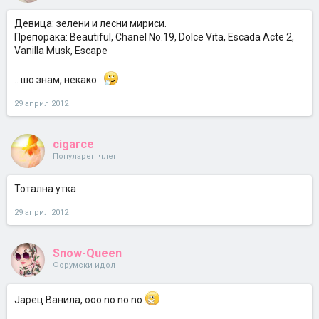
Девица: зелени и лесни мириси.
Препорака: Beautiful, Chanel No.19, Dolce Vita, Escada Acte 2,
Vanilla Musk, Escape
.. шо знам, некако..
29 април 2012
cigarce
Популарен член
Тотална утка
29 април 2012
Snow-Queen
Форумски идол
Јарец Ванила, ooo no no no