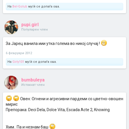
На
Bel-Golub
му/ѝ се допаѓа ова.
pupi.girl
Популарен член
За Јарец ванила иии утка голема во никој случај !
6 февруари 2012
На
Girly101
му/ѝ се допаѓа ова.
bumbuleya
Истакнат член
Овен: Огнени и агресивни пардеми со цветно-овошен
мирис
Препорака: Deci Dela, Dolce Vita, Escada Acte 2, Knowing
Хмм.. Па и незнам баш