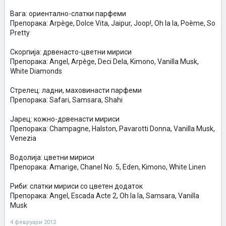
Вага: ориентално-слатки парфеми
Препорака: Arpège, Dolce Vita, Jaipur, Joop!, Oh la la, Poème, So
Pretty
Скорпија: дрвенасто-цветни мириси
Препорака: Angel, Arpège, Deci Dela, Kimono, Vanilla Musk,
White Diamonds
Стрелец: ладни, маховинасти парфеми
Препорака: Safari, Samsara, Shahi
Јарец: кожно-дрвенасти мириси
Препорака: Champagne, Halston, Pavarotti Donna, Vanilla Musk,
Venezia
Водолија: цветни мириси
Препорака: Amarige, Chanel No. 5, Eden, Kimono, White Linen
Риби: слатки мириси со цветен додаток
Препорака: Angel, Escada Acte 2, Oh la la, Samsara, Vanilla
Musk
4 февруари 2012