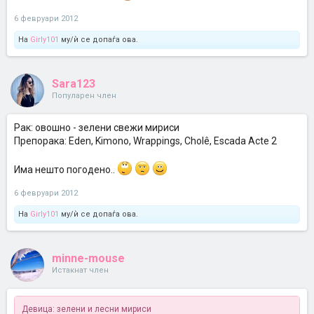
6 февруари 2012
На
Girly101
му/ѝ се допаѓа ова.
Sara123
Популарен член
Рак: овошно - зелени свежи мириси
Препорака: Eden, Kimono, Wrappings, Cholê, Escada Acte 2
Има нешто погодено..
6 февруари 2012
На
Girly101
му/ѝ се допаѓа ова.
minne-mouse
Истакнат член
Девица: зелени и лесни мириси