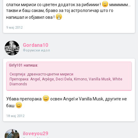
слатки мириси со цветен додаток за рибииии !
мммммм...
такви и баш сакам, браво за тој астрологичар што го
напишал и објавил ова !
9 мај 2012
Gordana10
Форумски идол
Girly101 напиша:
Скорпија: дрвенасто-цветни мириси
Препорака: Angel, Arpège, Deci Dela, Kimono, Vanilla Musk, White
Diamonds
Убава препорака
освен Angel и Vanilla Musk, другите не
баш
18 мај 2012
iloveyou29