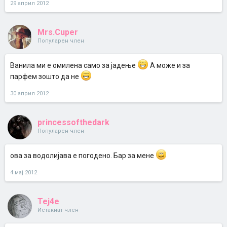
29 април 2012
Mrs.Cuper
Популарен член
Ванила ми е омилена само за јадење
А може и за
парфем зошто да не
30 април 2012
princessofthedark
Популарен член
ова за водолијава е погодено. Бар за мене
4 мај 2012
Tej4e
Истакнат член