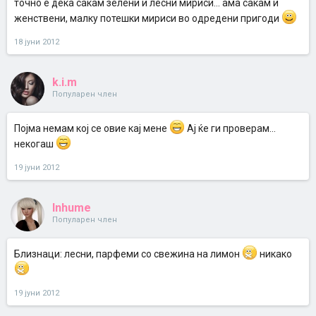
точно е дека сакам зелени и лесни мириси... ама сакам и
женствени, малку потешки мириси во одредени пригоди
18 јуни 2012
k.i.m
Популарен член
Појма немам кој се овие кај мене
Ај ќе ги проверам...
некогаш
19 јуни 2012
Inhume
Популарен член
Близнаци: лесни, парфеми со свежина на лимон
никако
19 јуни 2012