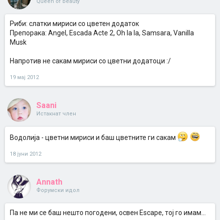
Queen of beauty
Риби: слатки мириси со цветен додаток
Препорака: Angel, Escada Acte 2, Oh la la, Samsara, Vanilla
Musk
Напротив не сакам мириси со цветни додатоци :/
19 мај 2012
Saani
Истакнат член
Водолија - цветни мириси и баш цветните ги сакам
18 јуни 2012
Annath
Форумски идол
Па не ми се баш нешто погодени, освен Escape, тој го имам...