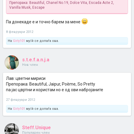
Препорака: Beautiful, Chanel No.19, Dolce Vita, Escada Acte 2,
Vanilla Musk, Escape
Па донекаде е и точно барем за мене
8 февруари 2012
На
Girly101
му/ѝ се допаѓа ова.
s.t.e.f.a.n.j.a
Нов член
Лав: цветни мириси
Препорака: Beautiful, Jaipur, Poème, So Pretty
па јас цвртни и користам но е од ови набројаните
27 февруари 2012
На
Girly101
му/ѝ се допаѓа ова.
Steff.Unique
Популарен член