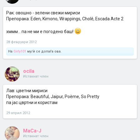
Рак: овошно - зелени свежи мириси
Препорака: Eden, Kimono, Wrappings, Cholê, Escada Acte 2
хммм... па не ми е погодено баш!
28 февруари 2012
На
Girly101
му/ѝ се допаѓа ова.
ocila
Истакнат член
Лав: цветни мириси
Препорака: Beautiful, Jaipur, Poème, So Pretty
па јас цвртни и користам
29 април 2012
MaCa-J
Истакнат член