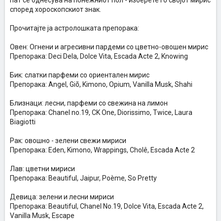
пат се однесува на понежниот пол - изберете го својот мирис
според хороскопскиот знак.
Прочитајте ја астролошката препорака:
Овен: Огнени и агресивни пардеми со цветно-овошен мирис
Препорака: Deci Dela, Dolce Vita, Escada Acte 2, Knowing
Бик: слатки парфеми со ориентален мирис
Препорака: Angel, Giõ, Kimono, Opium, Vanilla Musk, Shahi
Близнаци: лесни, парфеми со свежина на лимон
Препорака: Chanel no.19, CK One, Diorissimo, Twice, Laura
Biagiotti
Рак: овошно - зелени свежи мириси
Препорака: Eden, Kimono, Wrappings, Cholê, Escada Acte 2
Лав: цветни мириси
Препорака: Beautiful, Jaipur, Poème, So Pretty
Девица: зелени и лесни мириси
Препорака: Beautiful, Chanel No.19, Dolce Vita, Escada Acte 2,
Vanilla Musk, Escape