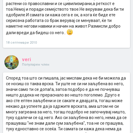
со паричка да меси)...Јас сега предалеку отидов, до брак
, ама
растени со православни и се цивилизирани,а реткост е
ако се продлабочат работите, можно е и такво нешто од негова
тоа.Немој и поради семејството твое.Не верувам дека би ти
страна да очекувам(иначе 28 години има, работи, самостален е)
одобриле.И самата си кажа сега е ок, а кога ќе биде ете
Поима немам, све ми е измешано во глава
сериозна работата со брак верувај се менуваат, ќе ти
наметне негови навики и начин на живот.Размисли добро
дали вреди да бидеш со него..
18 септември 2010
veri
Популарен член
Според тоа што си пишала, јас мислам дека не би можела да
се носиш со таква врска. Ти уште не си ни заљубена во него,
значи само ти се допаѓа, затоа подобро е да не почнуваш
ништо додека не прераснало во нешто поголемо. Друго е
ако сте ептен заљубени и се сакате и двајцата, тогаш може
некако да успеете да ја одржите врската, ама штом не си
многу загреана за него, тогаш подобро не започнувај ништо,
туку одалечи се од него. Ако си заљубена во него, нема да се
прашуваш "не знам дали сум заљубена", тоа не се прашува,
туку едноставно се осеќа. Ти самата си кажа дека нема да