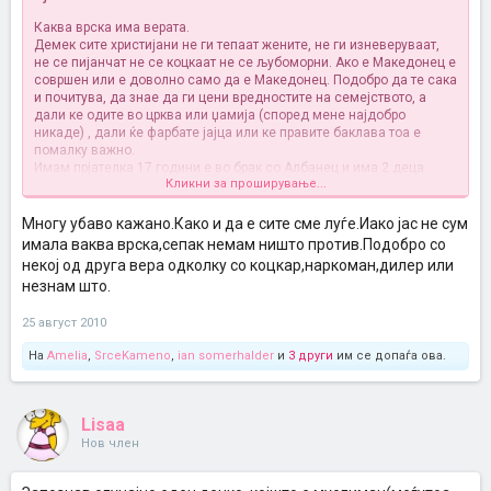
Каква врска има верата.
Демек сите христијани не ги тепаат жените, не ги изневеруваат,
не се пијанчат не се коцкаат не се љубоморни. Ако е Македонец е
совршен или е доволно само да е Македонец. Подобро да те сака
и почитува, да знае да ги цени вредностите на семејството, а
дали ке одите во црква или џамија (според мене најдобро
никаде) , дали ќе фарбате јајца или ке правите баклава тоа е
помалку важно.
Имам прјателка 17 години е во брак со Албанец и има 2 деца.
Кликни за проширување...
Кога беше војната во Македонија продадоа се и се преселија во
Турција. Се вратија дури 2006. А сестрата на истава се омажи за
христијанин кој за 3 години и направи 2 деца и четврата се
Многу убаво кажано.Како и да е сите сме луѓе.Иако јас не сум
здружи со мајка му ја избрка сопругата, се разведе и и дозволува
имала ваква врска,сепак немам ништо против.Подобро со
само 2 пати месечно да ги гледа децата. И кој е подобар?
некој од друга вера одколку со коцкар,наркоман,дилер или
Битно е како се луѓето воспитани а не дали се црни , бели
незнам што.
муслимани христијани, будисти, атеисти, Македонци, Турци
Албанци Германци, Американци и не знам што уште не.
25 август 2010
Религијата отсекогаш имала за цел да ги затупува луѓето, да го
задушува и ограничува слободниот дух и мисла, да ги држи
На
Amelia
,
SrceKameno
,
ian somerhalder
и
3 други
им се допаѓа ова.
луѓето глуви, слепи и покорни.
Не мислам дека треба религиски разлики да бидат пречка на
љубовта особено ако и не сте некој посветен верник.
Lisaa
Нов член