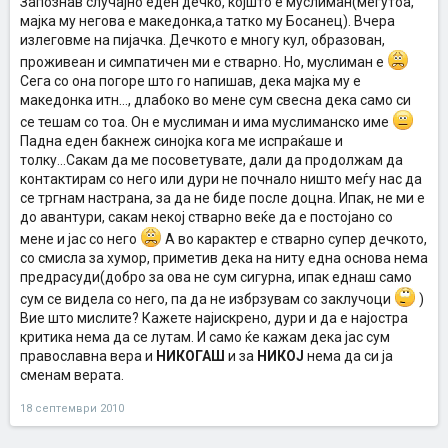
Запознав случајно еден дечко, којшто е муслиман(меѓутоа,
мајка му негова е македонка,а татко му Босанец). Вчера
излеговме на пијачка. Дечкото е многу кул, образован,
проживеан и симпатичен ми е стварно. Но, муслиман е
Сега со она погоре што го напишав, дека мајка му е
македонка итн..., длабоко во мене сум свесна дека само си
се тешам со тоа. Он е муслиман и има муслиманско име
Падна еден бакнеж синојка кога ме испраќаше и
толку...Сакам да ме посоветувате, дали да продолжам да
контактирам со него или дури не почнало ништо меѓу нас да
се тргнам настрана, за да не биде после доцна. Ипак, не ми е
до авантури, сакам некој стварно веќе да е постојано со
мене и јас со него
А во карактер е стварно супер дечкото,
со смисла за хумор, приметив дека на ниту една основа нема
предрасуди(добро за ова не сум сигурна, ипак еднаш само
сум се видела со него, па да не избрзувам со заклучоци
)
Вие што мислите? Кажете најискрено, дури и да е најостра
критика нема да се лутам. И само ќе кажам дека јас сум
православна вера и
НИКОГАШ
и за
НИКОЈ
нема да си ја
сменам верата.
18 септември 2010