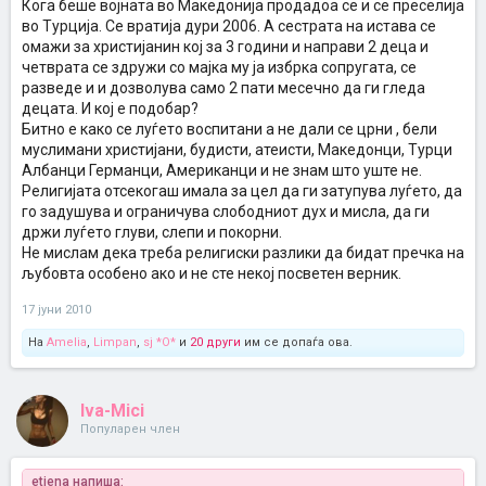
Кога беше војната во Македонија продадоа се и се преселија
во Турција. Се вратија дури 2006. А сестрата на истава се
омажи за христијанин кој за 3 години и направи 2 деца и
четврата се здружи со мајка му ја избрка сопругата, се
разведе и и дозволува само 2 пати месечно да ги гледа
децата. И кој е подобар?
Битно е како се луѓето воспитани а не дали се црни , бели
муслимани христијани, будисти, атеисти, Македонци, Турци
Албанци Германци, Американци и не знам што уште не.
Религијата отсекогаш имала за цел да ги затупува луѓето, да
го задушува и ограничува слободниот дух и мисла, да ги
држи луѓето глуви, слепи и покорни.
Не мислам дека треба религиски разлики да бидат пречка на
љубовта особено ако и не сте некој посветен верник.
17 јуни 2010
На
Amelia
,
Limpan
,
sj *O*
и
20 други
им се допаѓа ова.
Iva-Mici
Популарен член
etjena напиша: