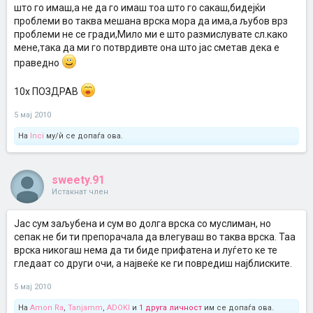
што го имаш,а не да го имаш тоа што го сакаш,бидејќи
проблеми во таква мешана врска мора да има,а љубов врз
проблеми не се гради,Мило ми е што размислувате сл.како
мене,така да ми го потврдивте она што јас сметав дека е
праведно
10x ПОЗДРАВ
5 мај 2010
На
Inci
му/ѝ се допаѓа ова.
sweety.91
Истакнат член
Јас сум заљубена и сум во долга врска со муслиман, но
сепак не би ти препорачала да влегуваш во таква врска. Таа
врска никогаш нема да ти биде прифатена и луѓето ке те
гледаат со други очи, а највеќе ке ги повредиш најблиските.
5 мај 2010
На
Amon Ra
,
Tanjamm
,
ADOKI
и
1 друга личност
им се допаѓа ова.