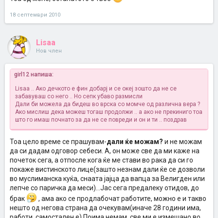
18 септември 2010
Lisaa
Нов член
girl12 напиша:
Lisaa .. Ако дечкото е фин добарј и се океј зошто да не се
забавуваш со него .. Но сепк убаво размисли
Дали би можела да бидеш во врска со момче од различна вера ?
Ако мислиш дека можеш тогаш продолжи .. а ако не прекиниго тоа
што го имаш почнато за да не се повреди и он и ти .. поздрав
Тоа цело време се прашувам-
дали ќе можам?
и не можам
да си дадам одговор себеси. А, он може све да ми каже на
почеток сега, а отпосле кога ќе ме стави во рака да си го
покаже вистинското лице(зашто незнам дали ќе се дозволи
во муслиманска куќа, снаата јајца да вапца за Велигден или
лепче со паричка да меси)...Јас сега предалеку отидов, до
брак
, ама ако се продлабочат работите, можно е и такво
нешто од негова страна да очекувам(иначе 28 години има,
работи, самостален е) Поима немам, све ми е измешано во