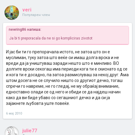
veri
Популарен член
newring86 напиша:
Ja bi ti preporacala da ne si go kompliciras zivotot
И јас би ти го препорачала истото, не затоа што он е
муслиман, туку затоа што веќе си имаш долга врска и не
вреди да ја уништуваш заради нешто што е минливо. ВО
долгите врски секогаш има периоди кога ти е скиснато од се
и кога ти е досадно, па затоа размислуваш за некој друг. Ама
штом досега не се случило ништо со другиот дечко, тогаш
спречи го навреме, не го гледај, не му обраќај внимание,
едноставно олади се од него и обиди се да најдеш начин
како да ви биде убаво со сегашниот дечко и да си ја
зајакнете љубовта уште повеќе.
6 мај 2010
julie77