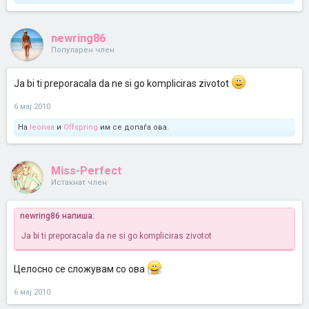
newring86
Популарен член
Ja bi ti preporacala da ne si go kompliciras zivotot
6 мај 2010
На
leonaa
и
Offspring
им се допаѓа ова.
Miss-Perfect
Истакнат член
newring86 напиша:
Ja bi ti preporacala da ne si go kompliciras zivotot
Целосно се сложувам со ова
6 мај 2010