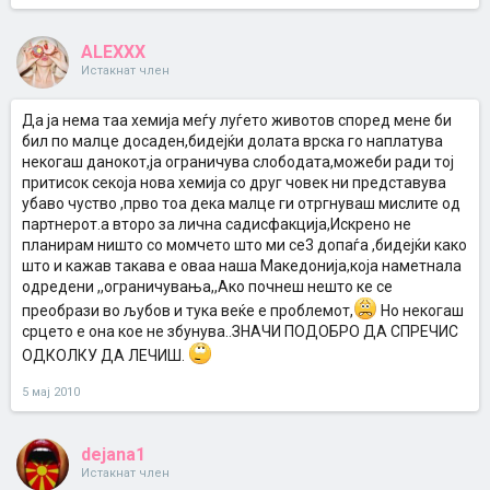
ALEXXX
Истакнат член
Да ја нема таа хемија меѓу луѓето животов според мене би
бил по малце досаден,бидејќи долата врска го наплатува
некогаш данокот,ја ограничува слободата,можеби ради тој
притисок секоја нова хемија со друг човек ни представува
убаво чуство ,прво тоа дека малце ги отргнуваш мислите од
партнерот.а второ за лична садисфакција,Искрено не
планирам ништо со момчето што ми се3 допаѓа ,бидејќи како
што и кажав такава е оваа наша Македонија,која наметнала
одредени ,,ограничувања,,Ако почнеш нешто ке се
преобрази во љубов и тука веќе е проблемот,
Но некогаш
срцето е она кое не збунува..ЗНАЧИ ПОДОБРО ДА СПРЕЧИС
ОДКОЛКУ ДА ЛЕЧИШ.
5 мај 2010
dejana1
Истакнат член