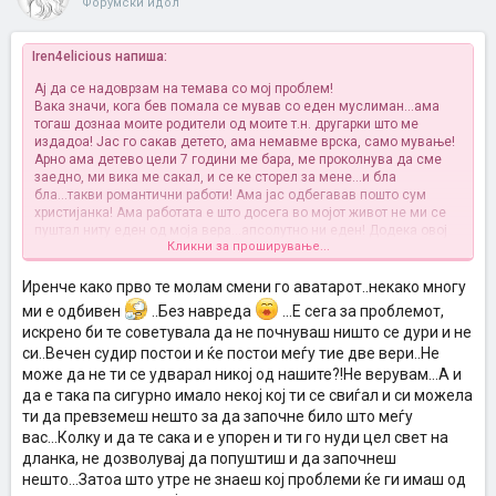
Форумски идол
Iren4elicious напиша:
Ај да се надоврзам на темава со мој проблем!
Вака значи, кога бев помала се мував со еден муслиман...ама
тогаш дознаа моите родители од моите т.н. другарки што ме
издадоа! Јас го сакав детето, ама немавме врска, само мување!
Арно ама детево цели 7 години ме бара, ме проколнува да сме
заедно, ми вика ме сакал, и се ке сторел за мене...и бла
бла...такви романтични работи! Ама јас одбегавав пошто сум
христијанка! Ама работата е што досега во мојот живот не ми се
пуштал ниту еден од моја вера...апсолутно ни еден! Додека овој
Кликни за проширување...
од друга страна мака мачи да ме освои..! Е сега работата е што и
јас сум човек па и јас сакам малце љубов, сакам да сум
сакана...цел живот сум сама...! И стварно ми годи кога тој ми ги
Иренче како прво те молам смени го аватарот..некако многу
кажува тие работи...знам дека ме сака..затоа што не е будала 7
ми е одбивен
..Без навреда
...Е сега за проблемот,
години те едно та исто да ми пишува! Сакам да сум со
искрено би те советувала да не почнуваш ништо се дури и не
него...мислам дека ке бидам посреќна со него! ми треба љубов и
си..Вечен судир постои и ќе постои меѓу тие две вери..Не
разбирање...а тој може да ми го пружи тоа!
Ако може девојките со вакво искуство да ме посоветуваат
може да не ти се удварал никој од нашите?!Не верувам...А и
бескрајно ке им сум благодарна! Позззз
да е така па сигурно имало некој кој ти се свиѓал и си можела
ти да превземеш нешто за да започне било што меѓу
вас...Колку и да те сака и е упорен и ти го нуди цел свет на
дланка, не дозволувај да попуштиш и да започнеш
нешто...Затоа што утре не знаеш кој проблеми ќе ги имаш од