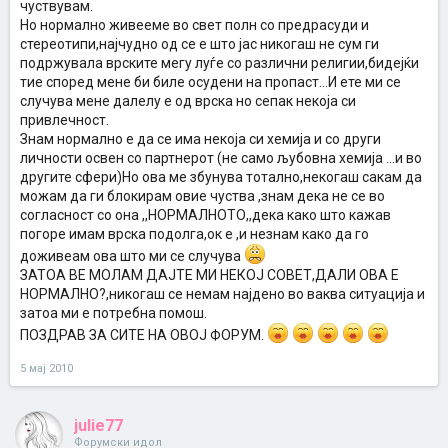
чуствувам.
Но нормално живееме во свет полн со предрасуди и
стереотипи,најчудно од се е што јас никогаш не сум ги
подржувала врските мегу луѓе со различни религии,бидејќи
тие според мене би биле осудени на пропаст...И ете ми се
случува мене далелу е од врска но сепак некоја си
привлечност.
Знам нормално е да се има некоја си хемија и со други
личности освен со партнерот (не само љубовна хемија ...и во
другите сфери)Но ова ме збунува тотално,некогаш сакам да
можам да ги блокирам овие чуства ,знам дека не се во
согласност со она ,,НОРМАЛНОТО,,дека како што кажав
погоре имам врска подолга,ок е ,и незнам како да го
доживеам ова што ми се случува
ЗАТОА ВЕ МОЛАМ ДАЈТЕ МИ НЕКОЈ СОВЕТ,ДАЛИ ОВА Е
НОРМАЛНО?,никогаш се немам најдено во ваква ситуација и
затоа ми е потребна помош.
ПОЗДРАВ ЗА СИТЕ НА ОВОЈ ФОРУМ.
5 мај 2010
julie77
Форумски идол