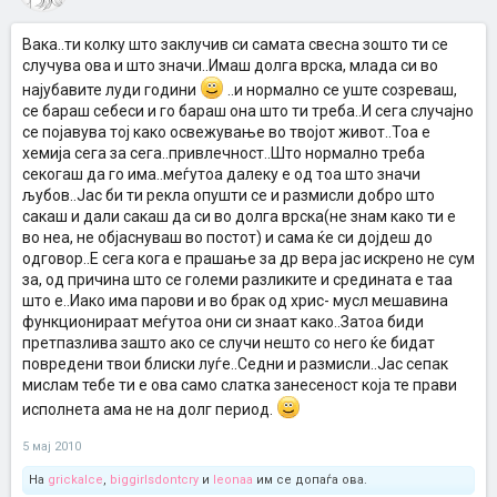
Вака..ти колку што заклучив си самата свесна зошто ти се
случува ова и што значи..Имаш долга врска, млада си во
најубавите луди години
..и нормално се уште созреваш,
се бараш себеси и го бараш она што ти треба..И сега случајно
се појавува тој како освежување во твојот живот..Тоа е
хемија сега за сега..привлечност..Што нормално треба
секогаш да го има..меѓутоа далеку е од тоа што значи
љубов..Јас би ти рекла опушти се и размисли добро што
сакаш и дали сакаш да си во долга врска(не знам како ти е
во неа, не објаснуваш во постот) и сама ќе си дојдеш до
одговор..Е сега кога е прашање за др вера јас искрено не сум
за, од причина што се големи разликите и средината е таа
што е..Иако има парови и во брак од хрис- мусл мешавина
функционираат меѓутоа они си знаат како..Затоа биди
претпазлива зашто ако се случи нешто со него ќе бидат
повредени твои блиски луѓе..Седни и размисли..Јас сепак
мислам тебе ти е ова само слатка занесеност која те прави
исполнета ама не на долг период.
5 мај 2010
На
grickalce
,
biggirlsdontcry
и
leonaa
им се допаѓа ова.