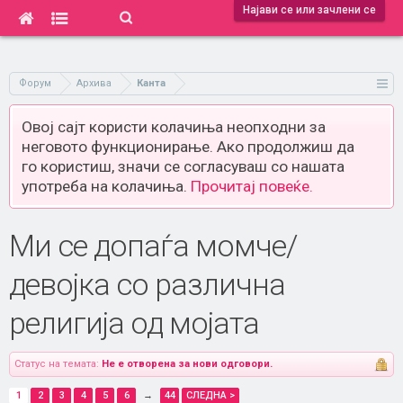
Најави се или зачлени се
Форум
Архива
Канта
Овој сајт користи колачиња неопходни за
неговото функционирање. Ако продолжиш да
го користиш, значи се согласуваш со нашата
употреба на колачиња.
Прочитај повеќе.
Ми се допаѓа момче/
девојка со различна
религија од мојата
Статус на темата:
Не е отворена за нови одговори.
1
2
3
4
5
6
→
44
СЛЕДНА >