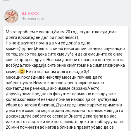
ALEXXX
Истакнат член
Мојот проблем е следен,Имам 20 год. студентка сум ,има
долга врска(еден дел од проблемот).
Но на факултет почна да ми се допаѓа едно
момче(турчин),Нешто слично никогаш ми се нема случено,но
се тешам со тоа дека сите сме луѓе и дека емоциите се оние
кои се пред се друго.Незнам дали ви е познато она чуство на
возбуда,тахикардија,сите оние симптоми на симпатизирачка
хемија
.Не го познавам долго некаде 3,4
месеци,последниве неколку месеци почнав да го
забележувам.Немаме воспоставено којзнае каков
контакт,две реченици ако имаме сврзано.Често
доручкуваме заедно на факултет нормално и со другите
колеги,колешки.И незнам почнав некако да се чуствувам
убаво во негова близина,.Дури пред некое време приметив
дека не е само од моја страна ,нормално тоа неможеш да го
докажеш,тие работи се осекаат,Знаете дека зјапа во вас
иако не го гледате и вие него,осеќате дека ве набљудува...но
20 мин поминати во негова близина прават убаво да се