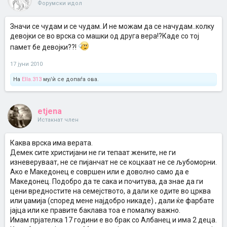
Форумски идол
Значи се чудам и се чудам..И не можам да се начудам..колку
девојки се во врска со машки од друга вера!?Каде со тој
памет бе девојки??!
17 јуни 2010
На
Ella.313
му/ѝ се допаѓа ова.
etjena
Истакнат член
Каква врска има верата.
Демек сите христијани не ги тепаат жените, не ги
изневеруваат, не се пијанчат не се коцкаат не се љубоморни.
Ако е Македонец е совршен или е доволно само да е
Македонец. Подобро да те сака и почитува, да знае да ги
цени вредностите на семејството, а дали ке одите во црква
или џамија (според мене најдобро никаде) , дали ќе фарбате
јајца или ке правите баклава тоа е помалку важно.
Имам прјателка 17 години е во брак со Албанец и има 2 деца.