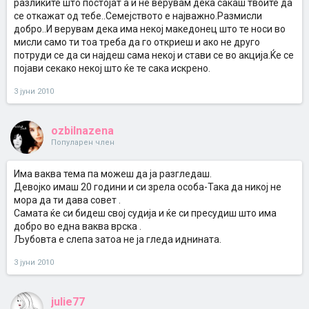
разликите што постојат а и не верувам дека сакаш твоите да
се откажат од тебе..Семејството е најважно.Размисли
добро..И верувам дека има некој македонец што те носи во
мисли само ти тоа треба да го откриеш и ако не друго
потруди се да си најдеш сама некој и стави се во акција.Ќе се
појави секако некој што ќе те сака искрено.
3 јуни 2010
ozbilnazena
Популарен член
Има ваква тема па можеш да ја разгледаш.
Девојко имаш 20 години и си зрела особа-Така да никој не
мора да ти дава совет .
Самата ќе си бидеш свој судија и ќе си пресудиш што има
добро во една ваква врска .
Љубовта е слепа затоа не ја гледа иднината.
3 јуни 2010
julie77