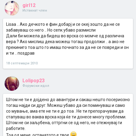
girl12
Истакнат член
Lisaa .. Ако дечкото е фин добарј и се океј зошто да не се
забавуваш со него .. Но сепк убаво размисли
Дали би можела да бидеш во врска со момче од различна
вера ? Ако мислиш дека можеш тогаш продолжи .. а ако не
прекиниго тоа што го имаш почнато за да не се повреди и он
и ти .. поздрав
18 септември 2010
Lolipop23
Форумски идол
Штом не ти е дојдено до авантури и сакаш нешто посериозно
тогаш најди си друг. Можеш убаво да си поминуваш и само
со мување, ама ете не ти е до тоа . Не ти препорачувам да
стапуваш во ваква врска која ќе ти донесе многу проблеми.
Штом не си заљубена, оттргни се од него, не отежнувај ги
работите.
Тоа од мене, останатото е твое