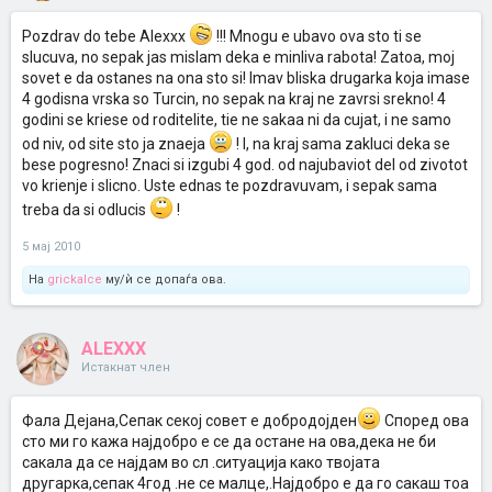
Pozdrav do tebe Alexxx
!!! Mnogu e ubavo ova sto ti se
slucuva, no sepak jas mislam deka e minliva rabota! Zatoa, moj
sovet e da ostanes na ona sto si! Imav bliska drugarka koja imase
4 godisna vrska so Turcin, no sepak na kraj ne zavrsi srekno! 4
godini se kriese od roditelite, tie ne sakaa ni da cujat, i ne samo
od niv, od site sto ja znaeja
! I, na kraj sama zakluci deka se
bese pogresno! Znaci si izgubi 4 god. od najubaviot del od zivotot
vo krienje i slicno. Uste ednas te pozdravuvam, i sepak sama
treba da si odlucis
!
5 мај 2010
На
grickalce
му/ѝ се допаѓа ова.
ALEXXX
Истакнат член
Фала Дејана,Сепак секој совет е добродојден
Според ова
сто ми го кажа најдобро е се да остане на ова,дека не би
сакала да се најдам во сл .ситуација како твојата
другарка,сепак 4год .не се малце,.Најдобро е да го сакаш тоа