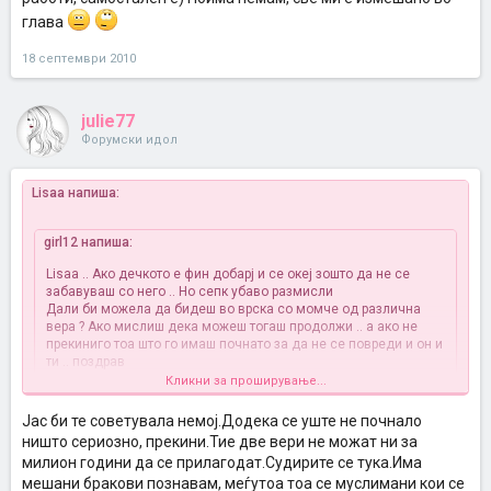
глава
18 септември 2010
julie77
Форумски идол
Lisaa напиша:
girl12 напиша:
Lisaa .. Ако дечкото е фин добарј и се океј зошто да не се
забавуваш со него .. Но сепк убаво размисли
Дали би можела да бидеш во врска со момче од различна
вера ? Ако мислиш дека можеш тогаш продолжи .. а ако не
прекиниго тоа што го имаш почнато за да не се повреди и он и
ти .. поздрав
Кликни за проширување...
Тоа цело време се прашувам-
дали ќе можам?
и не можам да си
Јас би те советувала немој.Додека се уште не почнало
дадам одговор себеси. А, он може све да ми каже на почеток
ништо сериозно, прекини.Тие две вери не можат ни за
сега, а отпосле кога ќе ме стави во рака да си го покаже
вистинското лице(зашто незнам дали ќе се дозволи во
милион години да се прилагодат.Судирите се тука.Има
муслиманска куќа, снаата јајца да вапца за Велигден или лепче
мешани бракови познавам, меѓутоа тоа се муслимани кои се