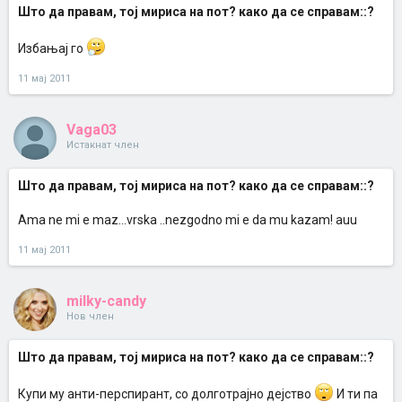
Што да правам, тој мириса на пот? како да се справам::?
Избањај го
11 мај 2011
Vaga03
Истакнат член
Што да правам, тој мириса на пот? како да се справам::?
Ama ne mi e maz...vrska ..nezgodno mi e da mu kazam! auu
11 мај 2011
milky-candy
Нов член
Што да правам, тој мириса на пот? како да се справам::?
Купи му анти-перспирант, со долготрајно дејство
И ти па