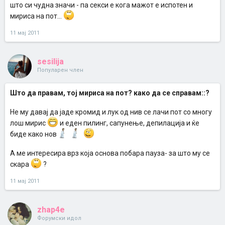
што си чудна значи - па секси е кога мажот е испотен и
мириса на пот...
11 мај 2011
sesilija
Популарен член
Што да правам, тој мириса на пот? како да се справам::?
Не му давај да јаде кромид и лук од нив се лачи пот со многу
лош мирис
и еден пилинг, сапунење, депилација и ќе
биде како нов
А ме интересира врз која основа побара пауза- за што му се
скара
?
11 мај 2011
zhap4e
Форумски идол