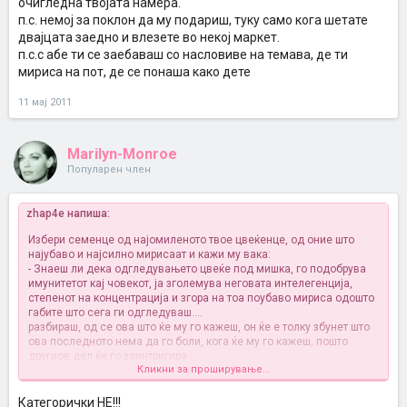
очигледна твојата намера.
п.с. немој за поклон да му подариш, туку само кога шетате
двајцата заедно и влезете во некој маркет.
п.с.с абе ти се заебаваш со насловиве на темава, де ти
мириса на пот, де се понаша како дете
11 мај 2011
Marilyn-Monroe
Популарен член
zhap4e напиша:
Избери семенце од најомиленото твое цвеќенце, од оние што
најубаво и најсилно мирисаат и кажи му вака:
- Знаеш ли дека одгледувањето цвеќе под мишка, го подобрува
имунитетот кај човекот, ја зголемува неговата интелегенција,
степенот на концентрација и згора на тоа поубаво мириса одошто
габите што сега ги одгледуваш....
разбираш, од се ова што ќе му го кажеш, он ќе е толку збунет што
ова последното нема да го боли, кога ќе му го кажеш, пошто
другиов дел ќе го заинтригира
.
Кликни за проширување...
Абе будало дете, купи му некое дезодорансче со рол-он против
потење, спакувај му го како подарок, иди кај него да се смирите и
Категорички НЕ!!!