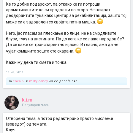
тоа е.
Ке го добие подарокот, па откако ке ги потроши
ароматикантите ке си продолжи по старо. Не влијаат
деодорантите тука како центар за рехабилитација, зашто тој
може си е задоволен со својата потна мишка.
Него, јас гласам за плескање во лице, не на смрдливите
блузи, туку на вистината. Па до кога ке се лаже народов бе?
Да се каже се транспарентно и јасно. И гласно, ама да не
чујат комшиите зошто сте скарани.
Кажи му дека ти смета и точка.
11 мај 2011
На
enca.69
и
milky-candy
им се допаѓа ова.
k.i.m
Популарен член
Отворена тема, а потоа редактирано првото мислење
(воведот) од темата.
Клуч.