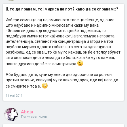
Што да правам, тој мириса на пот? како да се справам::?
Избери семенце од најомиленото твое цвеќенце, од оние
што најубаво и најсилно мирисаат и кажи му вака:
- Знаеш ли дека одгледувањето цвеќе под мишка, го
подобрува имунитетот кај човекот, ја зголемува неговата
интелегенција, степенот на концентрација и згора на тоа
поубаво мириса одошто габите што сега ги одгледуваш....
разбираш, од се ова што ќе му го кажеш, он ќе е толку збунет
што ова последното нема да го боли, кога ќе му го кажеш,
пошто другиов дел ќе го заинтригира
.
Абе будало дете, купи му некое дезодорансче со рол-он
против потење, спакувај му го како подарок, иди кај него да
се смирите и тоа е.
11 мај 2011
Abeja
Популарен член