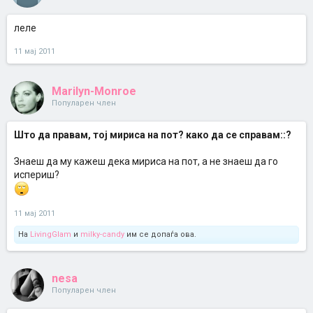
леле
11 мај 2011
Marilyn-Monroe
Популарен член
Што да правам, тој мириса на пот? како да се справам::?
Знаеш да му кажеш дека мириса на пот, а не знаеш да го
испериш?
11 мај 2011
На
LivingGlam
и
milky-candy
им се допаѓа ова.
nesa
Популарен член