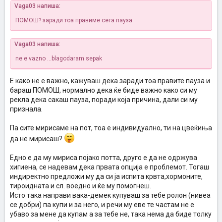
Vaga03 напиша:
ПОМОШ? заради тоа правиме сега пауза
Vaga03 напиша:
ne e vazno ...blagodaram sepak
Е како не е важно, кажуваш дека заради тоа правите пауза и
бараш ПОМОШ, нормално дека ќе биде важно како си му
рекла дека сакаш пауза, поради која причина, дали си му
признала.
Па сите мирисаме на пот, тоа е индивидуално, ти на цвеќиња
да не мирисаш?
Едно е да му мириса појако потта, друго е да не одржува
хигиена, се надевам дека првата опција е проблемот. Тогаш
индиректно предложи му да си ја испита крвта,хормоните,
тироидната и сл. воедно и ќе му помогнеш.
Исто така направи вака-демек купуваш за тебе ролон (нивеа
се добри) па купи и за него, и речи му еве те частам не е
убаво за мене да купам а за тебе не, така нема да биде толку