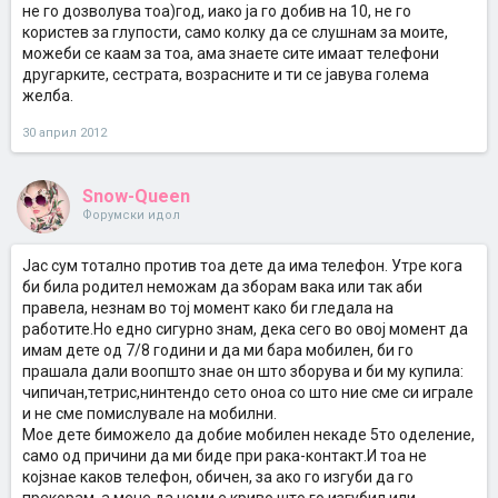
не го дозволува тоа)год, иако ја го добив на 10, не го
користев за глупости, само колку да се слушнам за моите,
можеби се каам за тоа, ама знаете сите имаат телефони
другарките, сестрата, возрасните и ти се јавува голема
желба.
30 април 2012
Snow-Queen
Форумски идол
Јас сум тотално против тоа дете да има телефон. Утре кога
би била родител неможам да зборам вака или так аби
правела, незнам во тој момент како би гледала на
работите.Но едно сигурно знам, дека сего во овој момент да
имам дете од 7/8 години и да ми бара мобилен, би го
прашала дали воопшто знае он што зборува и би му купила:
чипичан,тетрис,нинтендо сето оноа со што ние сме си играле
и не сме помислувале на мобилни.
Мое дете биможело да добие мобилен некаде 5то оделение,
само од причини да ми биде при рака-контакт.И тоа не
којзнае каков телефон, обичен, за ако го изгуби да го