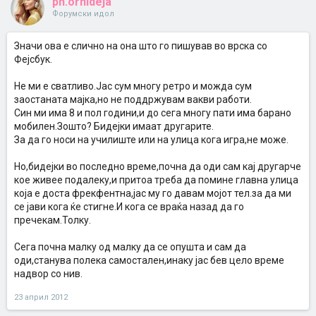
ph.orhideja
Форумски идол
Значи ова е слично на она што го пишував во врска со
Фејсбук.
Не ми е сватливо.Јас сум многу ретро и можда сум
заостаната мајка,но не поддржувам вакви работи.
Син ми има 8 и пол години,и до сега многу пати има барано
мобилен.Зошто? Бидејки имаат другарите.
За да го носи на училиште или на улица кога игра,не може.
Но,бидејки во последно време,почна да оди сам кај другарче
кое живее подалеку,и притоа треба да помине главна улица
која е доста фрекфентна,јас му го давам мојот тел.за да ми
се јави кога ќе стигне.И кога се враќа назад да го
пречекам.Толку.
Сега почна малку од малку да се опушта и сам да
оди,станува полека самостален,инаку јас бев цело време
надвор со нив.
23 април 2012