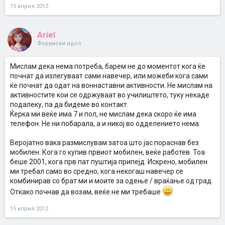
15 април 2012
Ariel
Форумски идол
Мислам дека нема потреба, барем не до моментот кога ќе
почнат да излегуваат сами навечер, или можеби кога сами
ќе почнат да одат на воннаставни активности. Не мислам на
активностите кои се одржуваат во училиштето, туку некаде
подалеку, па да бидеме во контакт.
Ќерка ми веќе има 7 и пол, не мислам дека скоро ќе има
телефон. Не ни побарала, а и никој во одделението нема.
Веројатно вака размислувам затоа што јас пораснав без
мобилен. Кога го купив првиот мобилен, веќе работев. Тоа
беше 2001, кога прв пат пуштија припејд. Искрено, мобилен
ми требал само во средно, кога некогаш навечер се
комбинирав со брат ми и моите за одење / враќање од град.
Откако почнав да возам, веќе не ми требаше
15 април 2012