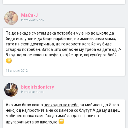
MaCa-J
Истакнат член
Па до некаде сметам дека потребен му е, но во школо да
биде исклучен и да биде најобичен, во именик само мама,
тато и некои другарчиња, да го користи кога ќе му биде
стварно потребен. Затоа што сепак не му треба на дете од 7-
8 год. кој знае каков телефон, кај ќе врти, кај сунѓерот боб?
15 април 2012
biggirlsdontcry
Истакнат член
Ако има било каква
неоходна потреба
од мобилен-да.И тоа
некој од најпростите а не со камера со блутут.А да му дадеш
мобилен онака само “за да има“ за да се фали на
другарчињата во школо,не