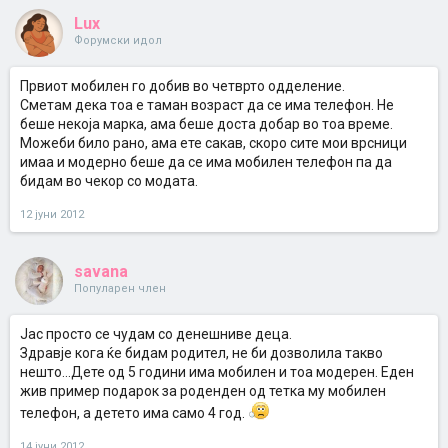
Lux
Форумски идол
Првиот мобилен го добив во четврто одделение.
Сметам дека тоа е таман возраст да се има телефон. Не
беше некоја марка, ама беше доста добар во тоа време.
Можеби било рано, ама ете сакав, скоро сите мои врсници
имаа и модерно беше да се има мобилен телефон па да
бидам во чекор со модата.
12 јуни 2012
savana
Популарен член
Јас просто се чудам со денешниве деца.
Здравје кога ќе бидам родител, не би дозволила такво
нешто...Дете од 5 години има мобилен и тоа модерен. Еден
жив пример подарок за роденден од тетка му мобилен
телефон, а детето има само 4 год.
14 јуни 2012