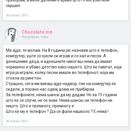
прекорам, а мене да неми е криво што го изгубил или
скршил.
30 април 2012
Chocolate.me
Популарен член
Ма ајде, те молам. На 8 години јас незнаев што е телефон,
компјутер, уште со кукли си играв и со кал и песок. А
денешниве деца, и иднешните никогаш нема да имаат
нормално и убаво детство како нашето. Што ќе памтат, која
игра ја играле, колку песни имале во телефонот, која им
стоела за рингтон..
Страшно, сега им викаш ајде надвор, тие на компјутер ќе
седеле, а порано нас одвај дома не прибираа.
За телефоните, нема шанси да му дадам. Но за 15 години
што ќе се случи, не се знае. Нема шанси, ни телефон ни
ништо. Што е премногу, премногу е.
Што ќе му е телефон ? Да се фали нашколо ? Е нема !
30 април 2012