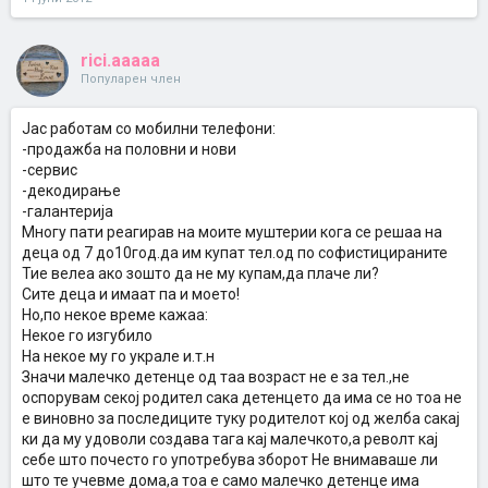
rici.aaaaa
Популарен член
Јас работам со мобилни телефони:
-продажба на половни и нови
-сервис
-декодирање
-галантерија
Многу пати реагирав на моите муштерии кога се решаа на
деца од 7 до10год.да им купат тел.од по софистицираните
Тие велеа ако зошто да не му купам,да плаче ли?
Сите деца и имаат па и моето!
Но,по некое време кажаа:
Некое го изгубило
На некое му го украле и.т.н
Значи малечко детенце од таа возраст не е за тел.,не
оспорувам секој родител сака детенцето да има се но тоа не
е виновно за последиците туку родителот кој од желба сакај
ки да му удоволи создава тага кај малечкото,а револт кај
себе што почесто го употребува зборот Не внимаваше ли
што те учевме дома,а тоа е само малечко детенце има