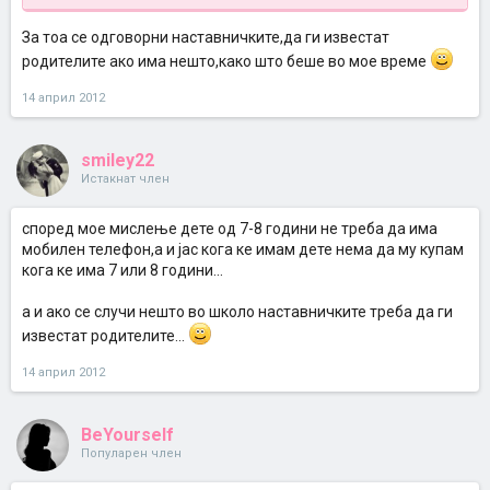
За тоа се одговорни наставничките,да ги известат
родителите ако има нешто,како што беше во мое време
14 април 2012
smiley22
Истакнат член
според мое мислење дете од 7-8 години не треба да има
мобилен телефон,а и јас кога ке имам дете нема да му купам
кога ке има 7 или 8 години...
а и ако се случи нешто во школо наставничките треба да ги
известат родителите...
14 април 2012
BeYourself
Популарен член