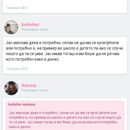
14 април 2012
belieber
Популарен член
Јас мислам дека е потребно, сепак не да им се купи Iphone
али потребно е, на пример во школо е детето па ако се случи
нешто да ти се јави. Јас имав тогаш и ми беше да не речам
исто потребен како и денес.
14 април 2012
Alanna
Популарен член
belieber напиша:
Јас мислам дека е потребно, сепак не да им се купи Iphone али
потребно е, на пример во школо е детето па ако се случи нешто да
ти се јави. Јас имав тогаш и ми беше да не речам исто потребен
како и денес.