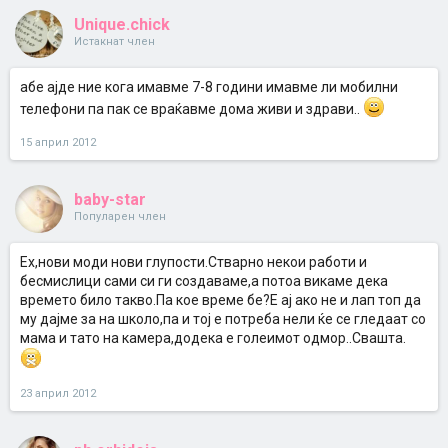
Unique.chick
Истакнат член
абе ајде ние кога имавме 7-8 години имавме ли мобилни
телефони па пак се враќавме дома живи и здрави..
15 април 2012
baby-star
Популарен член
Eх,нови моди нови глупости.Стварно некои работи и
бесмислици сами си ги создаваме,а потоа викаме дека
времето било такво.Па кое време бе?Е ај ако не и лап топ да
му дајме за на школо,па и тој е потреба нели ќе се гледаат со
мама и тато на камера,додека е голеимот одмор..Свашта.
23 април 2012