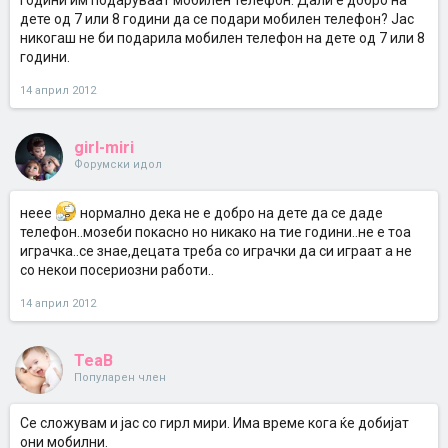
години им подаруваат мобилен телефон. Дали е добро на
дете од 7 или 8 години да се подари мобилен телефон? Јас
никогаш не би подарила мобилен телефон на дете од 7 или 8
години.
14 април 2012
girl-miri
Форумски идол
неее
нормално дека не е добро на дете да се даде
телефон..мозеби покасно но никако на тие години..не е тоа
играчка..се знае,децата треба со играчки да си играат а не
со некои посериозни работи..
14 април 2012
TeaB
Популарен член
Се сложувам и јас со гирл мири. Има време кога ќе добијат
они мобилни.