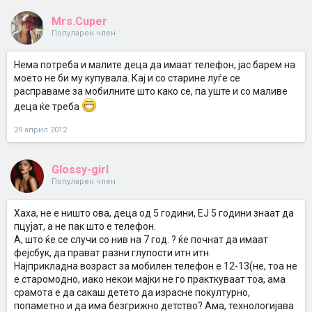
Mrs.Cuper
Популарен член
Нема потреба и малите деца да имаат телефон, јас барем на
моето не би му купувала. Кај и со старине луѓе се
расправаме за мобилните што како се, па уште и со маливе
деца ќе треба
29 април 2012
Glossy-girl
Популарен член
Хаха, не е ништо ова, деца од 5 години, ЕЈ 5 години знаат да
пцујат, а не пак што е телефон.
А, што ќе се случи со нив на 7 год. ? ќе почнат да имаат
фејсбук, да прават разни глупости итн итн.
Најприкладна возраст за мобилен телефон е 12-13(не, тоа не
е старомодно, иако некои мајки не го практкуваат тоа, ама
срамота е да сакаш детето да израсне покултурно,
попаметно и да има безгрижно детство? Ама, технологијава