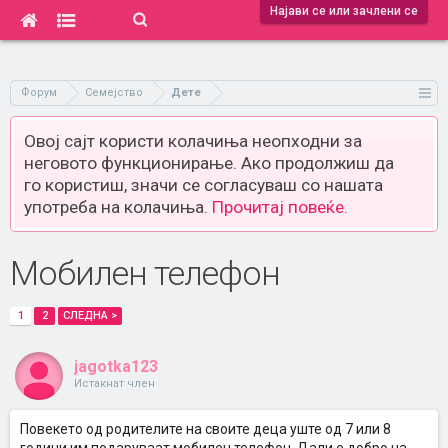
Најави се или зачлени се
Форум
Семејство
Дете
Овој сајт користи колачиња неопходни за
неговото функционирање. Ако продолжиш да
го користиш, значи се согласуваш со нашата
употреба на колачиња.
Прочитај повеќе.
Мобилен телефон
1
2
СЛЕДНА >
jagotka123
Истакнат член
Повекето од родителите на своите деца уште од 7 или 8