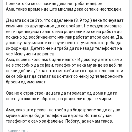
Повеќето би се согласиле дека не треба телефон.
Ама, такво време иде што мислам дека сепак е неопходен.
Децата кои се 3то, 4то одделение (8, 9 год.) веќе почнуваат
сами или со другарчиња да се враќаат. Не осудувам зошто
не ги пречекуваат зашто има родители кои се на работа до
покасно од вообичаеното или пак работат втора смена. Да,
доколку на училиште се случи нешто - учителката треба да
информира. Детето не ни треба да го извади телефонот на
час. Исклучен и во ранец.
Ама, после школо ако бидне нешто? И доколку детето само
не е способно да се јави, телефонот нека му виде во џеб, па
некои добри луѓе на патот можеби ќе го најдат телефонот и
ќе се обидат да стапат во контакт со некој од телефонските
броеви од именикот.
Ова не е странство- децата да ги земаат од дома и да ги
носат до школо и обратно, па родителите да се мирни.
Ама, како што реков - не треба да биде iphone за да слуша
музика или да биде телефон со вајрлес. Во тие случаи
телефонот е само за фалење. Побогу, јас немам таков.
15 април 2012