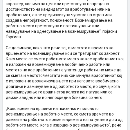
карактер, кое има за цел или претставува повреда на
достоинството на кандидатот за вработување или на
вработениот, а кое предизвикува чувство на страв или
создава непријатност, пониженост. Вознемирување на
работно место претставува и поттикнување или
наведување на однесување на вознемирување“, појасни
Ѓорѓиев.
Се дефинира, како што рече тој, и местото и времето на
вршењето на вознемирување кои се третираат со законот.
Како место се смета работното место на кое вработениот кој
е изложен на вознемирување вообичаено работи или
местото на кое вработениот е упатен да работи, но може да
се смета и местото/местата низ кои минува вработениот кој
е изложен на вознемирувањето при неговото вообичаено
доаѓање и заминување од работното место, во случај кога
вознемирување го врши негов колега кој патува или се
движи заедно или во непосредна близина со него.
„Како време на вршење на психичко и половото
вознемирување на работно место, се смета времето во
рамките на работното време и времето на патување до и од
работното место, кога е извршено вознемирувањето“, рече