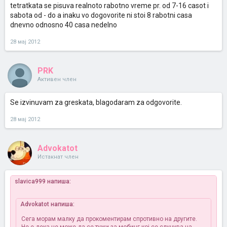
tetratkata se pisuva realnoto rabotno vreme pr. od 7-16 casot i
sabota od - do a inaku vo dogovorite ni stoi 8 rabotni casa
dnevno odnosno 40 casa nedelno
28 мај 2012
PRK
Активен член
Se izvinuvam za greskata, blagodaram za odgovorite.
28 мај 2012
Advokatot
Истакнат член
slavica999 напиша:
Advokatot напиша:
Сега морам малку да прокоментирам спротивно на другите.