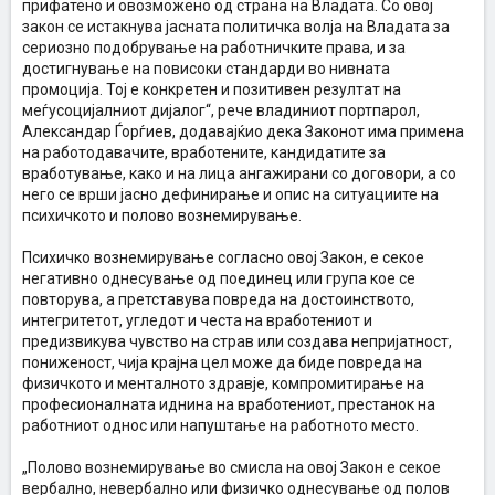
прифатено и овозможено од страна на Владата. Со овој
закон се истакнува јасната политичка волја на Владата за
сериозно подобрување на работничките права, и за
достигнување на повисоки стандарди во нивната
промоција. Тој е конкретен и позитивен резултат на
меѓусоцијалниот дијалог“, рече владиниот портпарол,
Александар Ѓорѓиев, додавајќио дека Законот има примена
на работодавачите, вработените, кандидатите за
вработување, како и на лица ангажирани со договори, а со
него се врши јасно дефинирање и опис на ситуациите на
психичкото и полово вознемирување.
Психичко вознемирување согласно овој Закон, е секое
негативно однесување од поединец или група кое се
повторува, а претставува повреда на достоинството,
интегритетот, угледот и честа на вработениот и
предизвикува чувство на страв или создава непријатност,
пониженост, чија крајна цел може да биде повреда на
физичкото и менталното здравје, компромитирање на
професионалната иднина на вработениот, престанок на
работниот однос или напуштање на работното место.
„Полово вознемирување во смисла на овој Закон е секое
вербално, невербално или физичко однесување од полов