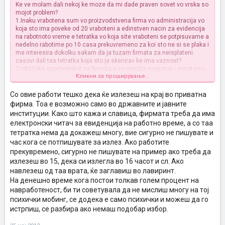
Ke ve molam dali nekoj ke moze da mi dade praven sovet vo vrska so
mojot problem?
1.Inaku vrabotena sum vo proizvodstvena firma vo administracija vo
koja sto ima poveke od 20 vraboteni a edinstven nacin za evidencija
na rabotnoto vreme e tetratka vo koja site vraboteni se potpisuvame a
nedelno rabotime po 10 casa prekuvremeno za koi sto ne si se plaka i
me interesira dokolku sakam da ja tuzam firmata za neisplateni
casovi dali taa tetratka koja sto ja skenirav ke ima vaznost?
2.Isto taka sopstvenikot na firmata e vo penzija megutoa i ponatamu
Кликни за проширување...
sekojdenvno doaga vo firmata i bukvalno psihicki ne maltretira i ne
navreduva, sto mozam da storam vo vrska so toa? Dali mozam da go
prijavam bidejjki veke e vo penzija ili da go tuzam?
Со овие работи тешко дека ќе излезеш на крај во приватна
фирма. Тоа е возможно само во државните и јавните
институции. Како што кажа и славица, фирмата треба да има
електронски читач за евиденција на работно време, а со таа
тетратка нема да докажеш многу, вие сигурно не пишувате и
час кога се потпишувате за излез. Ако работите
прекувремено, сигурно не пишувате на пример ако треба да
излезеш во 15, дека си излегла во 16 часот и сл. Ако
навлезеш од таа врата, ќе заглавиш во лавиринт.
На денешно време кога постои толкав голем процент на
навработеност, би ти советувала да не мислиш многу на тој
психички мобинг, се додека е само психички и можеш да го
истрпиш, се разбира ако немаш подобар избор.