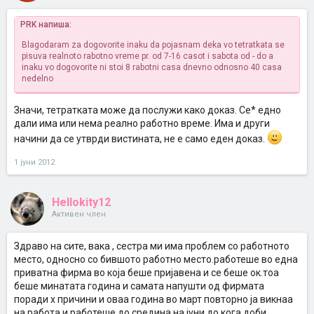
PRK напиша:
Blagodaram za dogovorite inaku da pojasnam deka vo tetratkata se
pisuva realnoto rabotno vreme pr. od 7-16 casot i sabota od - do a
inaku vo dogovorite ni stoi 8 rabotni casa dnevno odnosno 40 casa
nedelno
Значи, тетратката може да послужи како доказ. Се* едно
дали има или нема реално работно време. Има и други
начини да се утврди вистината, не е само еден доказ.
1 јуни 2012
Hellokity12
Активен член
Здраво на сите, вака , сестра ми има проблем со работното
место, односно со бившото работно место.работеше во една
приватна фирма во која беше пријавена и се беше ок.тоа
беше минатата година и самата напушти од фирмата
поради х причини и оваа година во март повторно ја викнаа
на работа и работеше до средина на јуни до кога доби