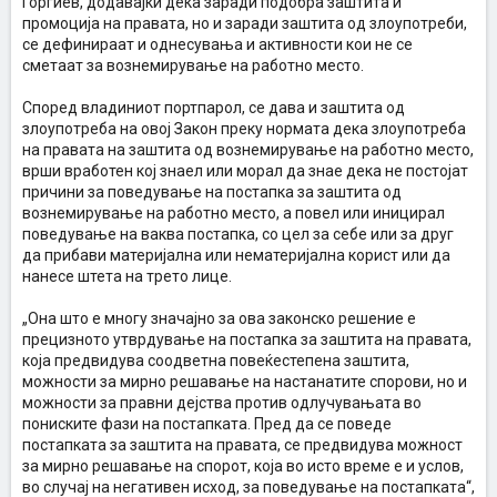
Ѓорѓиев, додавајќи дека заради подобра заштита и
промоција на правата, но и заради заштита од злоупотреби,
се дефинираат и однесувања и активности кои не се
сметаат за вознемирување на работно место.
Според владиниот портпарол, се дава и заштита од
злоупотреба на овој Закон преку нормата дека злоупотреба
на правата на заштита од вознемирување на работно место,
врши вработен кој знаел или морал да знае дека не постојат
причини за поведување на постапка за заштита од
вознемирување на работно место, а повел или иницирал
поведување на ваква постапка, со цел за себе или за друг
да прибави материјална или нематеријална корист или да
нанесе штета на трето лице.
„Она што е многу значајно за ова законско решение е
прецизното утврдување на постапка за заштита на правата,
која предвидува соодветна повеќестепена заштита,
можности за мирно решавање на настанатите спорови, но и
можности за правни дејства против одлучувањата во
пониските фази на постапката. Пред да се поведе
постапката за заштита на правата, се предвидува можност
за мирно решавање на спорот, која во исто време е и услов,
во случај на негативен исход, за поведување на постапката“,