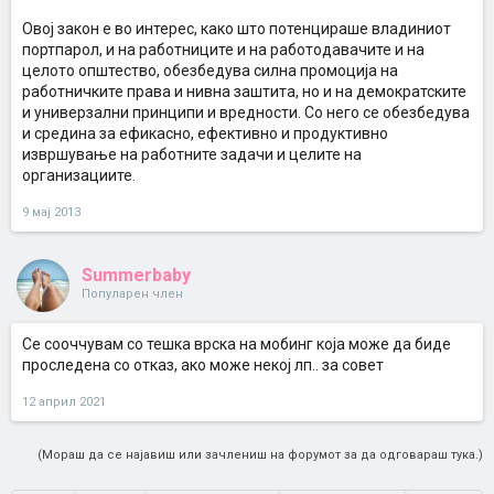
Овој закон е во интерес, како што потенцираше владиниот
портпарол, и на работниците и на работодавачите и на
целото општество, обезбедува силна промоција на
работничките права и нивна заштита, но и на демократските
и универзални принципи и вредности. Со него се обезбедува
и средина за ефикасно, ефективно и продуктивно
извршување на работните задачи и целите на
организациите.
9 мај 2013
Summerbaby
Популарен член
Се сооччувам со тешка врска на мобинг која може да биде
проследена со отказ, ако може некој лп.. за совет
12 април 2021
(Мораш да се најавиш или зачлениш на форумот за да одговараш тука.)