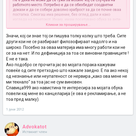
Не е дека не може да се тужи за мобинг кој се случува на
работното место. Потребно е да се обезбедат соодветни
докази и да се собере доволно храброст за да се почне оваа
постапка. Секогаш има решение, без оглед дали и како
изгледа на почетокот. Инаку, имам посетувано обука за анти-
мобинг советник.
Кликни за проширување...
За делот кој се однесува на прекувремената работа,
тетратката може да послужи како доказ, само треба да се
Значи, кој си знае тој си пишува толку колку што треба. Сите
Кликни за проширување...
види и да се разгледа понудениот материјал (скенираното).
други кои не се разбираат филозофираат надолго и на
Тоа вака на интернет за жал не може да се направи.
широко. Посебно за оваа материја има многу работи кои не
Аман бе доста со напори за прибирање на муштерии по форумот
Поздрав до ПРК .
се за на нет. И по дефиниција за тоа се виновни правниците !
А, још на каква обука си бил (ме интересира)?
Е не е така.
Ако подобро се прочита јас во мојата порака кажувам
повеќе од сите претходно што кажале заедно. Е па ако некој
од незнаење или неупатеност се нервира „како ова мене не
ми текнало“ за тоа јас не сум виновен.
Славица999 ако навистина те интересира за мојата обука
повели кај мене во канцеларија (е ова е рекламирање, а не
тоа пред малку).
1 јуни 2012
Advokatot
Истакнат член