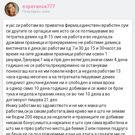
esperansa777
Популарен член
и јас си работам во приватна фирма,единствен вработен сум
си другите се ортаци,и ние исто си се потпишуваме во
тетратка демек од 8-15 сме на работа и во недела,за
државни празници и прекувремено не работиме демек,а
вистината е дека јас работам од 7 и 30 до 15 и 30часот,за
време на сите државни празници работам освен 1
јануари,7јануари,1 мај и прв ден велигден,значи само 4 дена
годишно не се работи,прекувремено си останувам
понекогаш кога ке им повели кефот,а недела работам 13
часа еднаш месечно а на тетратката пишуваме демек
следниот ден,понеделник ни е слободен а нема врска
а одмор само 10 дена годишно добивам и се живо се брои
тука и недела и празник некој се во тие 10 дена а во
договорот пишува 21 ден.
Инаку работам во здравството и не ми е мака што
работам,си ја сакам работата,ама криво ми е што не земам
ни бедни 200 евра,а за неделите и празниците не добивам
никаков бонус,ништо,а најжално е што сум сама вработена и
што ми е прво работно место,да бевме 2 или повеке подруго
ке беше ке се поддржувавме една на друга,а газдите ми се