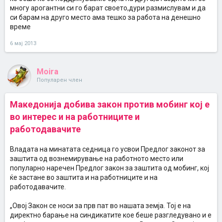
многу арогантни си го барат своето,дури размислувам и да
си барам на друго место ама тешко за работа на денешно
време
6 мај 2013
Moira
Популарен член
Македонија добива закон против мобинг кој е
во интерес и на работниците и
работодавачите
Владата на минатата седница го усвои Предлог законот за
заштита од вознемирување на работното место или
популарно наречен Предлог закон за заштита од мобинг, кој
ќе застане во заштита и на работниците и на
работодавачите.
„Овој Закон се носи за прв пат во нашата земја. Тој е на
директно барање на синдикатите кое беше разгледувано и е