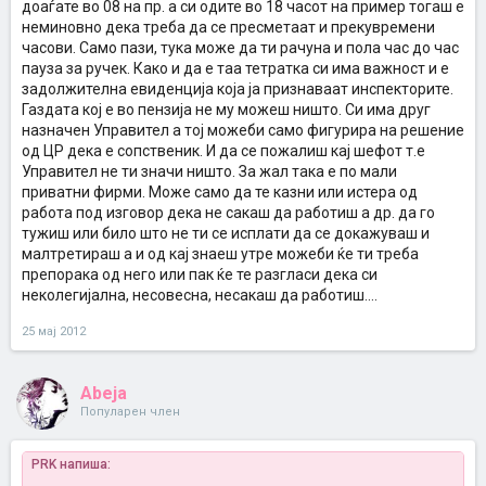
доаѓате во 08 на пр. а си одите во 18 часот на пример тогаш е
неминовно дека треба да се пресметаат и прекувремени
часови. Само пази, тука може да ти рачуна и пола час до час
пауза за ручек. Како и да е таа тетратка си има важност и е
задолжителна евиденција која ја признаваат инспекторите.
Газдата кој е во пензија не му можеш ништо. Си има друг
назначен Управител а тој можеби само фигурира на решение
од ЦР дека е сопственик. И да се пожалиш кај шефот т.е
Управител не ти значи ништо. За жал така е по мали
приватни фирми. Може само да те казни или истера од
работа под изговор дека не сакаш да работиш а др. да го
тужиш или било што не ти се исплати да се докажуваш и
малтретираш а и од кај знаеш утре можеби ќе ти треба
препорака од него или пак ќе те разгласи дека си
неколегијална, несовесна, несакаш да работиш....
25 мај 2012
Abeja
Популарен член
PRK напиша: