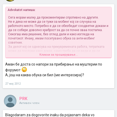
Advokatot напиша:
Сега морам малку да прокоментирам спротивно на другите.
Не е дека не може да се тужи за мобинг кој се случува на
работното место. Потребно е да се обезбедат соодветни докази и
да се собере доволно храброст за да се почне оваа постапка.
Секогаш има решение, без оглед дали и како изгледа на
почетокот. Инаку, имам посетувано обука за анти-мобинг
советник.
За делот кој се однесува на прекувремената работа, тетратката
може да послужи како доказ, само треба да се види и да се
Кликни за проширување...
разгледа понудениот материјал (скенираното). Тоа вака на
интернет за жал не може да се направи.
Поздрав до ПРК .
Аман бе доста со напори за прибирање на муштерии по
форумот
А, још на каква обука си бил (ме интересира)?
27 мај 2012
PRK
Активен член
Blagodaram za dogovorite inaku da pojasnam deka vo