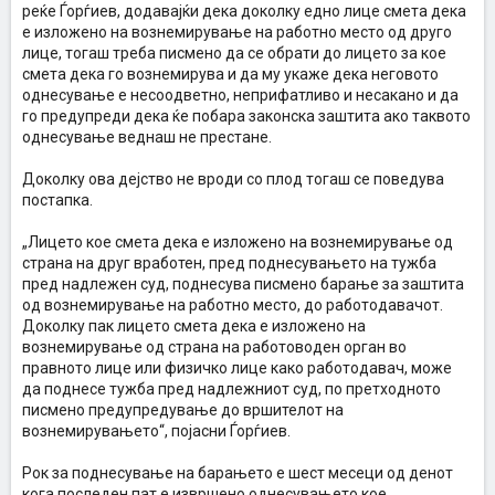
реќе Ѓорѓиев, додавајќи дека доколку едно лице смета дека
е изложено на вознемирување на работно место од друго
лице, тогаш треба писмено да се обрати до лицето за кое
смета дека го вознемирува и да му укаже дека неговото
однесување е несоодветно, неприфатливо и несакано и да
го предупреди дека ќе побара законска заштита ако таквото
однесување веднаш не престане.
Доколку ова дејство не вроди со плод тогаш се поведува
постапка.
„Лицето кое смета дека е изложено на вознемирување од
страна на друг вработен, пред поднесувањето на тужба
пред надлежен суд, поднесува писмено барање за заштита
од вознемирување на работно место, до работодавачот.
Доколку пак лицето смета дека е изложено на
вознемирување од страна на работоводен орган во
правното лице или физичко лице како работодавач, може
да поднесе тужба пред надлежниот суд, по претходното
писмено предупредување до вршителот на
вознемирувањето“, појасни Ѓорѓиев.
Рок за поднесување на барањето е шест месеци од денот
кога последен пат е извршено однесувањето кое