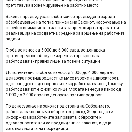
претставува вознемирување на работно место.
Законот предвидува и глоби кои се предвидени заради
обезбедување на полна примена на Законот, насочување на
посебно внимание кон заштита и промоција на правата, и
реализација на соодветна средина за вршење на работните
задачи.
Глоба во износ од 5.000 до 6.000 евра, во денарска
противвредност ќе му се изрече за прекршок на
работодавач - правно лице, за повеќе ситуации.
Дополнително глоба во износ од 3.000 до 4.000 евра во
денарска противвредност ќе му се изрече на директорот,
односно друго одговорно лице кај работодавачот. Доколку
работодавачот е физичко лице глобата изнесува износ од
1.000 до 2.000 евра во денарска противвредност.
По донесување на законот од страна на Собранието,
работодавачот ќе има обврска во рок од 30 дена да ги
информира вработените за правата, обврските и
одговорностите кои се предвидени со законот, и да ја
изготви листата на посредници.