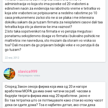
administracija vo koja sto ima poveke od 20 vraboteni a
edinstven nacin za evidencija na rabotnoto vreme e tetratka vo
koja site vraboteni se potpisuvame a nedelno rabotime po 10
casa prekuvremeno za koi sto ne si se plaka i me interesira
dokolku sakam da ja tuzam firmata za neisplateni casovi dali taa
tetratka koja sto ja skenirav ke ima vaznost?
2.Isto taka sopstvenikot na firmata e vo penzija megutoa i
ponatamu sekojdenvno doaga vo firmata i bukvalno psihicki ne
maltretira i ne navreduva, sto mozam da storam vo vrska so
toa? Dali mozam da go prijavam bidejjki veke e vo penzija ili da
go tuzam?
22 мај 2012
slavica999
Популарен член
Според Закон секоја фирма која има од 20 и нагоре
вработени МОРА да има оние читачи за раб. часови а
бидејќи твојата фирма има над 20 вработени...јасно е
Во таа тетратка што се потпишувате како стои во колку часот
дека си одите дома? Тоа е најбитен детал, ако стои дека