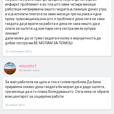
инфаркт.проблемот е во тоа што овие четири месеци
работеше непријавена зашто газдата ја лажеше денес утре,
и и ја исплати платата за овие месеци три на рака и една
преку трансакциска,она што е проблем е дека сега не сака
газдата да ја врати на работа и дека не сака ништо да и
плати за оштета.од кои пари сега сестра ми ќе купува
лекови?
дали може да се тужи газдата и колку е веројатноста да
добие сестра ми.ВЕ МОЛАМ ЗА ПОМОШ
12 септември 2012
vinozito1
Истакнат член
За жал работела на црно и тоа е голем проблем.Да била
пријавена секако дека газдата би морал да и даде оштета ,
три месеци да и го плака боледувањето. Сега нека се обрати
вом центарот за социјални работи .
20 април 2013