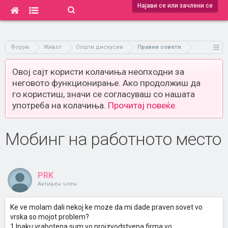
Најави се или зачлени се
Форум
Живот
Општи дискусии
Правни совети
Овој сајт користи колачиња неопходни за
неговото функционирање. Ако продолжиш да
го користиш, значи се согласуваш со нашата
употреба на колачиња.
Прочитај повеќе.
Мобинг на работнотo место
PRK
Активен член
Ke ve molam dali nekoj ke moze da mi dade praven sovet vo
vrska so mojot problem?
1.Inaku vrabotena sum vo proizvodstvena firma vo