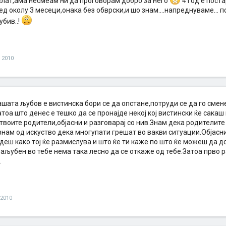
слат,ама несмеам ни да проговорам добро за него
4 год е пост
д околу 3 месеци,онака без обврски,и шо знам....напреднуваме... п
убив..!
и 2010
ашата љубов е вистинска бори се да опстане,потруди се да го сме
тоа што денес е тешко да се пронајде некој кој вистински ќе сакаш 
воите родители,објасни и разговарај со нив.Знам дека родителите
знам од искуство дека многупати грешат во вакви ситуации.Објасни 
деш како тој ќе размислува и што ќе ти каже по што ќе можеш да 
заљубен во тебе нема така лесно да се откаже од тебе.Затоа прво ра
.
 2010