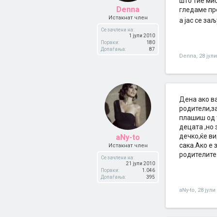
што тие ми
Denna
гледаме пре
Истакнат член
а јас се заљ
Се зачлени на:
1 јули 2010
Пораки:
180
Допаѓања:
87
Denna
,
28 јул
Дена ако в
родители,за
плашиш од т
децата ,но 
дечко,ќе ви
aNy-to
сака.Ако е 
Истакнат член
родителите
Се зачлени на:
21 јули 2010
Пораки:
1.046
Допаѓања:
395
aNy-to
,
28 јули