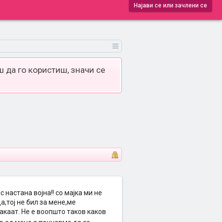
Најави се или зачлени се
 да го користиш, значи се
с настана војна!! со мајка ми не
а,тој не бил за мене,ме
сакаат. Не е воопшто таков каков