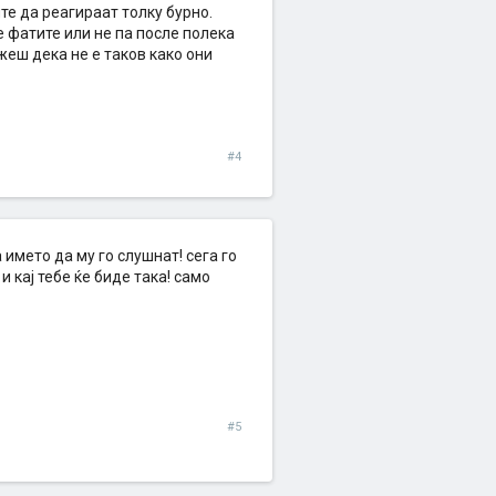
те да реагираат толку бурно.
е фатите или не па после полека
жеш дека не е таков како они
#4
 името да му го слушнат! сега го
и кај тебе ќе биде така! само
#5