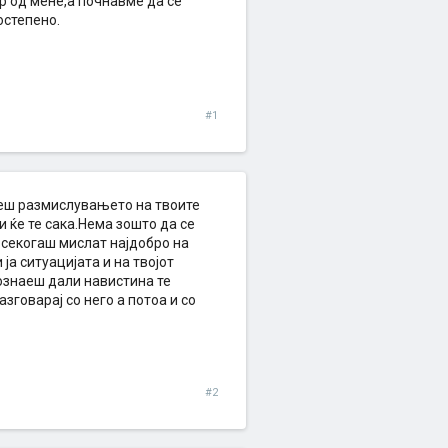
ар од мене,а почнавме да се
остепено.
#1
неш размислувањето на твоите
и ќе те сака.Нема зошто да се
 секогаш мислат најдобро на
ја ситуацијата и на твојот
дознаеш дали навистина те
зговарај со него а потоа и со
#2