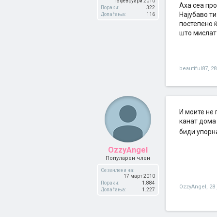
16 февруари 2010
Aха сеа про
Пораки:
322
Најубаво ти
Допаѓања:
116
постепено 
што мислат
beautiful87
,
28
И моите не 
канат дома 
биди упорна
OzzyAngel
Популарен член
Се зачлени на:
17 март 2010
Пораки:
1.884
OzzyAngel
,
28 
Допаѓања:
1.227