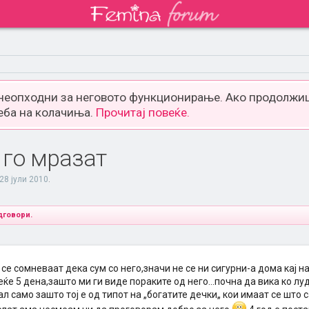
 неопходни за неговото функционирање. Ако продолжиш
еба на колачиња.
Прочитај повеќе.
 го мразат
28 јули 2010
.
дговори.
а се сомневаат дека сум со него,значи не се ни сигурни-а дома кај на
ќе 5 дена,зашто ми ги виде пораките од него...почна да вика ко луд
л само зашто тој е од типот на „богатите дечки„ кои имаат се што 