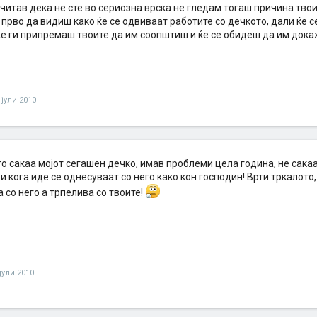
читав дека не сте во сериозна врска не гледам тогаш причина твои
 прво да видиш како ќе се одвиваат работите со дечкото, дали ќе с
ќе ги припремаш твоите да им соопштиш и ќе се обидеш да им дока
 јули 2010
го сакаа мојот сегашен дечко, имав проблеми цела година, не сакаа
и кога иде се однесуваат со него како кон господин! Врти тркалото, 
 со него а трпелива со твоите!
јули 2010