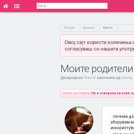
Форум
Архива
Канта
Овој сајт користи колачиња
согласуваш со нашата употр
Моите родители
Дискусија во '
Канта
' започната од
Denna
,
Статус на темата:
Не е отворена за нови о
...почнаа д
зборувам ве
искористува