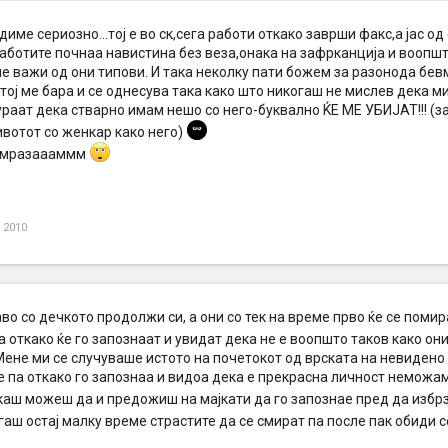
диме сериозно...тој е во ск,сега работи откако заврши факс,а јас о
аботите почнаа навистина без веза,онака на зафрканција и воопшто
е важи од они типови. И така неколку пати божем за разонода бевм
ој ме бара и се однесува така како што никогаш не мислев дека ми в
ураат дека стварно имам нешо со него-буквално ЌЕ МЕ УБИЈАТ!!! (з
вотот со женкар како него)
и мразаааммм
и 2010
аво со дечкото продолжи си, а они со тек на време прво ќе се помир
а откако ќе го запознаат и увидат дека не е воопшто таков како они
Mене ми се случуваше истото на почетокот од врската на невидено
 па откако го запознаа и видоа дека е прекрасна личност неможам
акаш можеш да и предожиш на мајкати да го запознае пред да избрз
аш остај малку време страстите да се смират па после пак обиди 