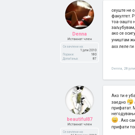
сеуште не о
факултет. Р
тоа-зашто н
заљубувам,т
ако се осиг
Denna
Истакнат член
уништам жи
ахх леле г
Се зачлени на:
1 јули 2010
Пораки:
180
Допаѓања:
87
Denna
,
28 јул
Aко ти е уб
заедно
прифатат. 
негодување
beautiful87
. Aко с
Истакнат член
прифати тог
Се зачлени на: