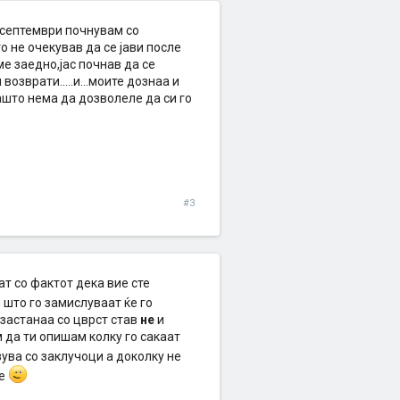
д септември почнувам со
 не очекував да се јави после
е заедно,јас почнав да се
озврати.....и...моите дознаа и
ашто нема да дозволеле да си го
#3
ат со фактот дека вие сте
 што го замислуваат ќе го
 застанаа со цврст став
не
и
 да ти опишам колку го сакаат
ува со заклучоци а доколку не
се