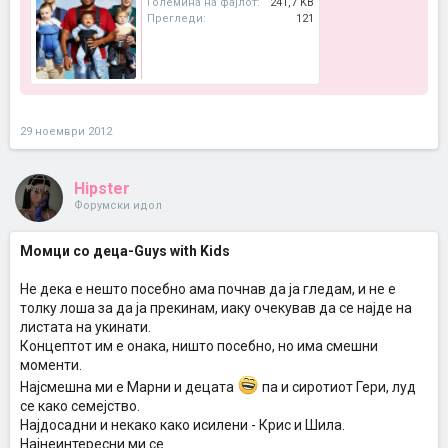
Големина на фајлот:
241,7 KB
Прегледи:
121
29 ноември 2012
Hipster
Форумски идол
Момци со деца-Guys with Kids
Не дека е нешто посебно ама почнав да ја гледам, и не е
толку лоша за да ја прекинам, иаку очекував да се најде на
листата на укинати.
Концептот им е онака, ништо посебно, но има смешни
моменти.
Најсмешна ми е Марни и децата
па и сиротиот Гери, луд
се како семејство.
Најдосадни и некако како исилени - Крис и Шила.
Најнеинтересни ми се.