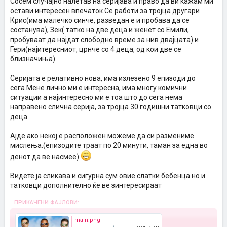
Сосем случајно налетав на серијава и право да ви кажам ми
остави интересен впечаток.Се работи за тројца другари
Крис(има малечко синче, разведан е и пробава да се
состанува), Зек( татко на две деца и женет со Емили,
пробуваат да најдат слободно време за нив двајцата) и
Гери(најитересниот, црнче со 4 деца, од кои две се
близначиња).
Серијата е релативно нова, има излезено 9 епизоди до
сега.Мене лично ми е интересна, има многу комични
ситуации а најинтересно ми е тоа што до сега нема
направено слична серија, за тројца 30 годишни татковци со
деца.
Ајде ако некој е расположен можеме да си размениме
мислења.(епизодите траат по 20 минути, таман за една во
денот да ве насмее)
Видете ја сликава и сигурна сум овие слатки бебенца но и
татковци дополнително ќе ве зинтересираат
ПРИКАЧЕНИ ФАЈЛОВИ:
main.png