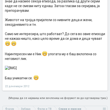
знае да насмее секоја епизода, за разлика од други серии
каде не се смеам ниту еднаш. Затоа гласам за серијава, ја
препорачувам.
Животот на тројца пријатели со нивните деца и жени,
секојдневието и тн.
Само ме интересира, што работаат? До сега во овие епизоди
не кажаа ништо, како цело време да се дома и деца чуваат
Најинтересен ми е Ник
улогата му е баш вклопена со
неговиот лик.
Баш уникатни се.
22 декември 2012
(Мораш да се најавиш или зачлениш на форумот за да одговараш тука.)
Форум
Забава
Филм и ТВ
Серии и емисии