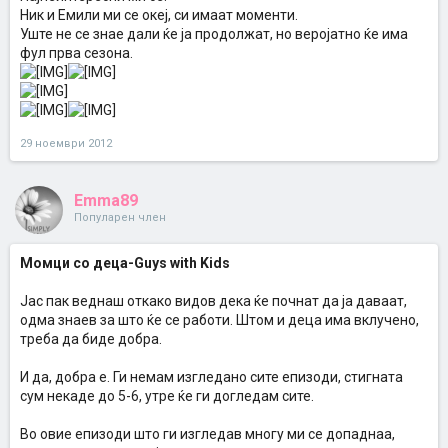
Ник и Емили ми се океј, си имаат моменти.
Уште не се знае дали ќе ја продолжат, но веројатно ќе има
фул прва сезона.
29 ноември 2012
Emma89
Популарен член
Момци со деца-Guys with Kids
Јас пак веднаш откако видов дека ќе почнат да ја даваат,
одма знаев за што ќе се работи. Штом и деца има вклучено,
треба да биде добра.
И да, добра е. Ги немам изгледано сите епизоди, стигната
сум некаде до 5-6, утре ќе ги догледам сите.
Во овие епизоди што ги изгледав многу ми се допаднаа,