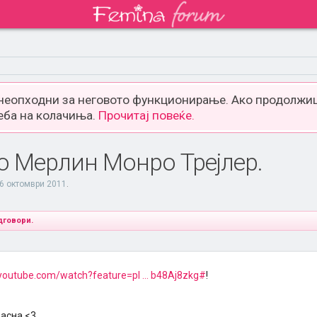
 неопходни за неговото функционирање. Ако продолжиш
еба на колачиња.
Прочитај повеќе.
о Мерлин Монро Трејлер.
6 октомври 2011
.
дговори.
youtube.com/watch?feature=pl ... b48Aj8zkg#
!
расна <3