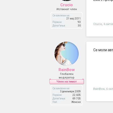
Crucio
Истакнат член
Се зачлени на:
21 мај 2011
Пораки:
93
Crucio
,
6 окто
Допаѓања:
30
Се моли авт
RainBow
Глобален
модератор
Член на тимот
Се зачлени на:
RainBow
,
6 ок
3 декември 2009
Пораки:
22.605
Допаѓања:
69.705
Пол:
Женски