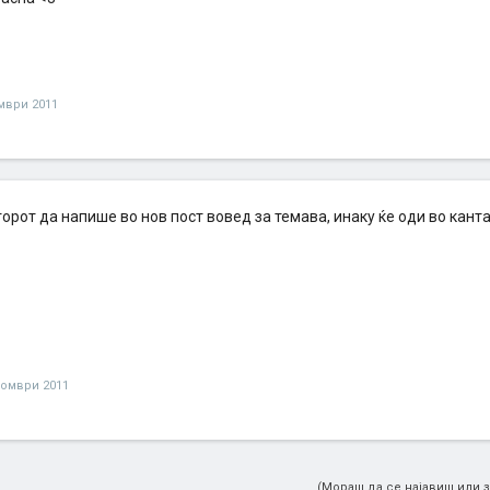
мври 2011
орот да напише во нов пост вовед за темава, инаку ќе оди во канта
томври 2011
(Мораш да се најавиш или з