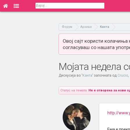
Форум
Архива
Канта
Овој сајт користи колачиња
согласуваш со нашата употр
Мојата недела с
Дискусија во '
Канта
' започната од
Crucio
,
Статус на темата:
Не е отворена за нови о
http://www.
Ема е прек