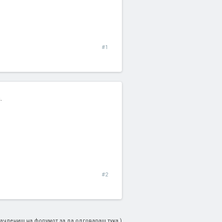
#1
.
#2
ачлениш на форумот за да одговараш тука.)