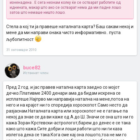
изненадена
. Е сега незнам колку ќе се остварат работите од
иднината, макар што ако се остварат нема да ми падне лошо
затоа што немаше ништо лошо.
Стела а кој ти ја правеше наталната карта? Баш сакам некој и
мене да ми направи онака чисто информативно.. пуста
љубопитност
31 октомври 2010
buce82
Истакнат член
Пред 2 год. и јас правев натална карта заедно со мојот
дечко.Плативме 2400 денари ама да бидам искрена се
исплатеше.Најпрво ми направија натална на мене,потоа на
него и на крајот ни го споредија хороскопот.Само несто да
разјаснам.Наталната карта или хороскопот не е гатање па
некој да знае се да ви каже од А до Ш. Значи се она што ни го
кажа Зоран Крстевски-астрологот,барем до денес е се така
како што кажа.Сите добри и лоши работи што ни ги каза
излегоа дека се така.Кога сме кај она лошото,тоа не ми го