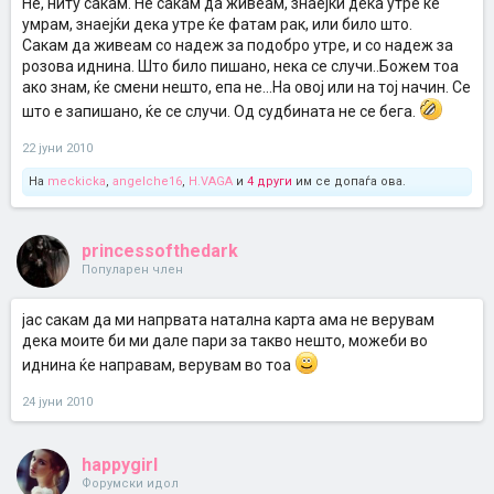
Не, ниту сакам. Не сакам да живеам, знаејќи дека утре ќе
умрам, знаејќи дека утре ќе фатам рак, или било што.
Сакам да живеам со надеж за подобро утре, и со надеж за
розова иднина. Што било пишано, нека се случи..Божем тоа
ако знам, ќе смени нешто, епа не...На овој или на тој начин. Се
што е запишано, ќе се случи. Од судбината не се бега.
22 јуни 2010
На
meckicka
,
angelche16
,
H.VAGA
и
4 други
им се допаѓа ова.
princessofthedark
Популарен член
јас сакам да ми напрвата натална карта ама не верувам
дека моите би ми дале пари за такво нешто, можеби во
иднина ќе направам, верувам во тоа
24 јуни 2010
happygirl
Форумски идол