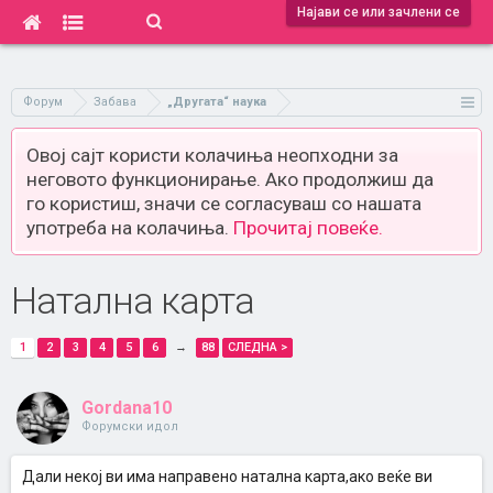
Најави се или зачлени се
Форум
Забава
„Другата“ наука
Овој сајт користи колачиња неопходни за
неговото функционирање. Ако продолжиш да
го користиш, значи се согласуваш со нашата
употреба на колачиња.
Прочитај повеќе.
Натална карта
1
2
3
4
5
6
→
88
СЛЕДНА >
Gordana10
Форумски идол
Дали некој ви има направено натална карта,ако веќе ви