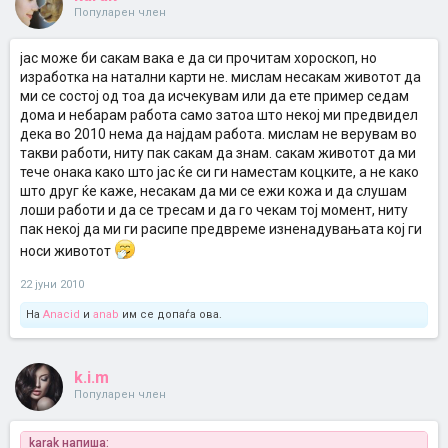
Популарен член
јас може би сакам вака е да си прочитам хороскоп, но
изработка на натални карти не. мислам несакам животот да
ми се состој од тоа да исчекувам или да ете пример седам
дома и небарам работа само затоа што некој ми предвидел
дека во 2010 нема да најдам работа. мислам не верувам во
такви работи, ниту пак сакам да знам. сакам животот да ми
тече онака како што јас ќе си ги наместам коцките, а не како
што друг ќе каже, несакам да ми се ежи кожа и да слушам
лоши работи и да се тресам и да го чекам тој момент, ниту
пак некој да ми ги расипе предвреме изненадувањата кој ги
носи животот
22 јуни 2010
На
Anacid
и
anab
им се допаѓа ова.
k.i.m
Популарен член
karak напиша: