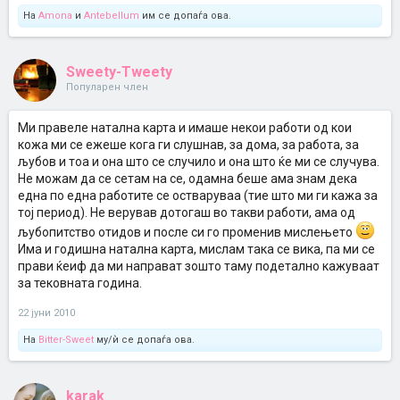
На
Amona
и
Antebellum
им се допаѓа ова.
Sweety-Tweety
Популарен член
Ми правеле натална карта и имаше некои работи од кои
кожа ми се ежеше кога ги слушнав, за дома, за работа, за
љубов и тоа и она што се случило и она што ќе ми се случува.
Не можам да се сетам на се, одамна беше ама знам дека
една по една работите се остваруваа (тие што ми ги кажа за
тој период). Не верував дотогаш во такви работи, ама од
љубопитство отидов и после си го променив мислењето
Има и годишна натална карта, мислам така се вика, па ми се
прави ќеиф да ми направат зошто таму подетално кажуваат
за тековната година.
22 јуни 2010
На
Bitter-Sweet
му/ѝ се допаѓа ова.
karak