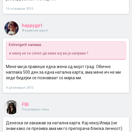
16 ноември 2010
happygirl
Форумски идол
XstrongerX напиша:
и никој не се сетил да каже кој ви ја направи ?
Meне ми ја правеше една жена од мојот град. Обично
наплаќа 500 ден за една натална карта, ама мене ич не ми
зеде бидејќи се познаваат со мајка ми.
4 декември 2010
FBI
Популарен член
Денеска си закажав за натална карта. Кај некој Илија (не
знам како се презива ама ми го препорача блиска личност).