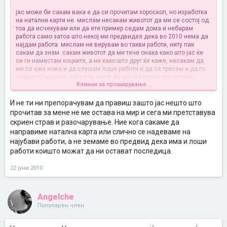
јас може би сакам вака е да си прочитам хороскоп, но изработка
на натални карти не. мислам несакам животот да ми се состој од
тоа да исчекувам или да ете пример седам дома и небарам
работа само затоа што некој ми предвидел дека во 2010 нема да
најдам работа. мислам не верувам во такви работи, ниту пак
сакам да знам. сакам животот да ми тече онака како што јас ќе
си ги наместам коцките, а не како што друг ќе каже, несакам да
ми се ежи кожа и да слушам лоши работи и да се тресам и да го
чекам тој момент, ниту пак некој да ми ги расипе предвреме
Кликни за проширување...
изненадувањата кој ги носи животот
И не ти ни препорачувам да правиш зашто јас нешто што
прочитав за мене не ме остава на мир и сега ми претставува
скриен страв и разочарување. Ние кога сакаме да
направиме натална карта или слично се надеваме на
најубави работи, а не земаме во предвид дека има и лоши
работи коишто можат да ни остават последица.
22 јуни 2010
Angelche
Популарен член