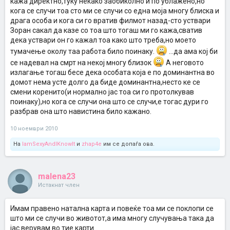
кажа директно,туку некако заобиколно и по ублажено,но
кога се случи тоа сто ми се случи со една моја многу блиска и
драга особа и кога си го вратив филмот назад-сто уствари
Зоран сакал да казе со тоа што тогаш ми го кажа,сватив
дека уствари он го кажал тоа како што треба,но моето
тумачење околу таа работа било поинаку.
...да ама кој би
се надевал на смрт на некој многу близок
А неговото
излагање тогаш бесе дека особата која е по доминантна во
домот нема усте долго да биде доминантна,несто ке се
смени коренито(и нормално јас тоа си го протолкував
поинаку),но кога се случи она што се случи,е тогас дури го
разбрав она што навистина било кажано.
10 ноември 2010
На
IamSexyAndIKnowIt
и
zhap4e
им се допаѓа ова.
malena23
Истакнат член
Имам правено натална карта и повеќе тоа ми се поклопи се
што ми се случи во животот,а има многу случувања така да
јас верувам во тие карти...