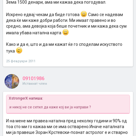
Зема 1500 денари, ама ми кажаа дека погодувал.
Искрено едвај чекам да биде готова
Само се надевам
дека ќе ми каже добри работи. Ми имаат правено и во
средно, ама девојка која беше почетник и ми кажа дека сум
имала убава натална карта
Како и да е, што и да ми кажат ќе го споделам искуството
тука
25 февруари 2011
09101986
Истакнат член
XstrongerX напиша:
и никој не се сетил да каже кој ви ја направи ?
И на мене ми правеа натална пред неколку години и 90% од
тоа сто ми го кажаа ми се има остварено.Иначе наталната
ми ја правеше Зоран Крстевски-познат астролог е и стварно