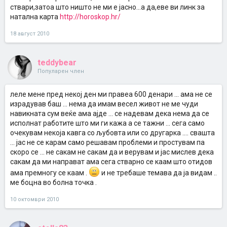
ствари,затоа што ништо не ми е јасно...а да,еве ви линк за
натална карта
http://horoskop.hr/
18 август 2010
teddybear
Популарен член
леле мене пред некој ден ми правеа 600 денари ... ама не се
израдував баш ... нема да имам весел живот не ме чуди
навикната сум веќе ама ајде ... се надевам дека нема да се
исполнат работите што ми ги кажа а се тажни ... сега само
очекувам некоја кавга со љубовта или со другарка .... свашта
... јас не се карам само решавам проблеми и простувам па
скоро се ... не сакам не сакам да и верувам и јас мислев дека
сакам да ми направат ама сега стварно се каам што отидов
ама премногу се каам .
и не требаше темава да ја видам ..
ме боцна во болна точка .
10 октомври 2010