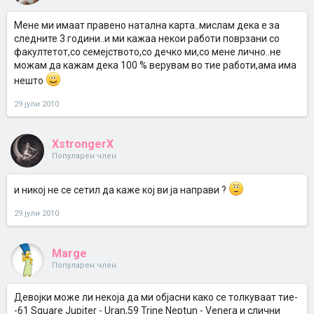
Мене ми имаат правено натална карта..мислам дека е за
следните 3 години..и ми кажаа некои работи поврзани со
факултетот,со семејството,со дечко ми,со мене лично..не
можам да кажам дека 100 % верувам во тие работи,ама има
нешто
29 јули 2010
XstrongerX
Популарен член
и никој не се сетил да каже кој ви ја направи ?
29 јули 2010
Marge
Популарен член
Девојки може ли некоја да ми објасни како се толкуваат тие-
-61 Square Jupiter - Uran,59 Trine Neptun - Venera и слични