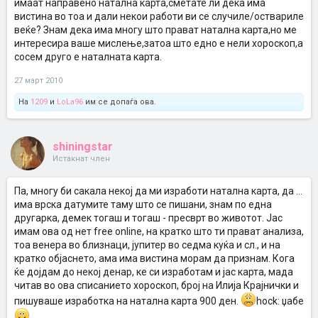
имаат направено натална карта,сметате ли дека има
вистина во тоа и дали некои работи ви се случиле/оствариле
веќе? Знам дека има многу што прават натална карта,но ме
интересира ваше мислење,затоа што едно е нели хороскоп,а
сосем друго е наталната карта.
27 март 2010
На
1209
и
LoLa96
им се допаѓа ова.
shiningstar
Истакнат член
Па, многу би сакала некој да ми изработи натална карта, да ...
има врска датумите таму што се пишани, знам по една
другарка, демек тогаш и тогаш - пресврт во животот. Јас
имам ова од нет free online, на кратко што ти прават анализа,
тоа венера во близнаци, јупитер во седма куќа и сл., и на
кратко објаснето, ама има вистина морам да признам. Кога
ќе дојдам до некој денар, ке си изработам и јас карта, мада
читав во ова списанието хороскоп, број на Илија Крајнички и
пишуваше изработка на натална карта 900 ден.
hock: џабе