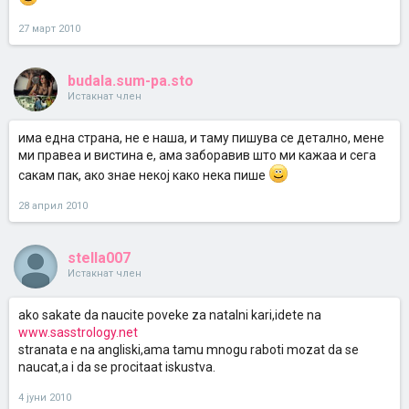
27 март 2010
budala.sum-pa.sto
Истакнат член
има една страна, не е наша, и таму пишува се детално, мене
ми правеа и вистина е, ама заборавив што ми кажаа и сега
сакам пак, ако знае некој како нека пише
28 април 2010
stella007
Истакнат член
ako sakate da naucite poveke za natalni kari,idete na
www.sasstrology.net
stranata e na angliski,ama tamu mnogu raboti mozat da se
naucat,a i da se procitaat iskustva.
4 јуни 2010