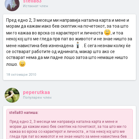
stella83
Истакнат член
Пред едно 2, 3 месеци ми направија натална карта и мене и
морам да кажам иако бев скептик на почетокот, за тоа што
ми го кажаа во врска со карактерот и личноста
, и тоа
некој кој што ме гледа прв пат во животот и не знае ништо за
мене навистина бев изненадена
. Е сега незнам колку ќе
се остварат работите од иднината, макар што ако се
остварат нема да ми падне лошо затоа што немаше ништо
лошо.
18 октомври 2010
peperutkaa
Популарен член
stella83 напиша:
Пред едно 2, 3 месеци ми направија натална карта и мене и
морам да кажам иако бев скептик на почетокот, за тоа што ми го
кажаа во врска со карактерот и личноста
, и тоа некој кој што ме
гледа прв пат во животот и не знае ништо за мене навистина бев