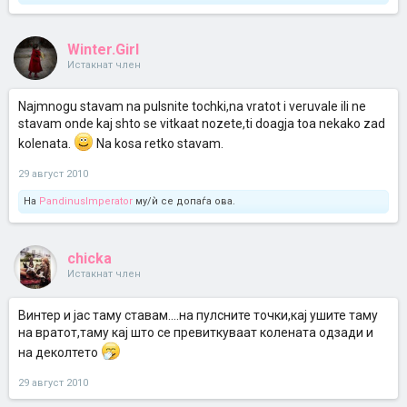
Winter.Girl
Истакнат член
Najmnogu stavam na pulsnite tochki,na vratot i veruvale ili ne
stavam onde kaj shto se vitkaat nozete,ti doagja toa nekako zad
kolenata.
Na kosa retko stavam.
29 август 2010
На
PandinusImperator
му/ѝ се допаѓа ова.
chicka
Истакнат член
Винтер и јас таму ставам....на пулсните точки,кај ушите таму
на вратот,таму кај што се превиткуваат колената одзади и
на деколтето
29 август 2010