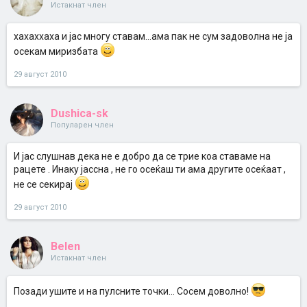
Истакнат член
хахаххаха и јас многу ставам...ама пак не сум задоволна не ја
осекам миризбата
29 август 2010
Dushica-sk
Популарен член
И јас слушнав дека не е добро да се трие коа ставаме на
рацете . Инаку јассна , не го осеќаш ти ама другите осеќаат ,
не се секирај
29 август 2010
Belen
Истакнат член
Позади ушите и на пулсните точки... Сосем доволно!