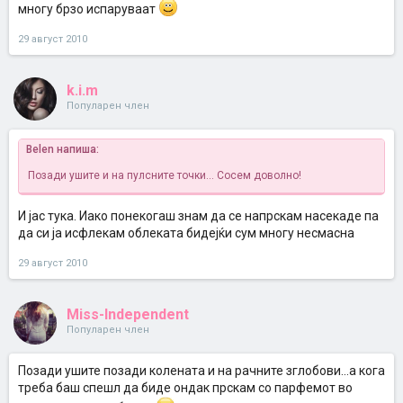
многу брзо испаруваат
29 август 2010
k.i.m
Популарен член
Belen напиша:
Позади ушите и на пулсните точки... Сосем доволно!
И јас тука. Иако понекогаш знам да се напрскам насекаде па
да си ја исфлекам облеката бидејќи сум многу несмасна
29 август 2010
Miss-Independent
Популарен член
Позади ушите позади колената и на рачните зглобови...а кога
треба баш спешл да биде ондак прскам со парфемот во