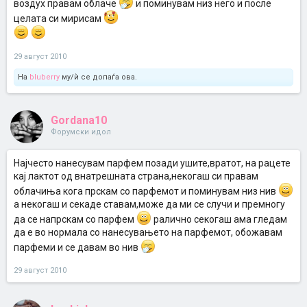
воздух правам облаче
и поминувам низ него и после
целата си мирисам
29 август 2010
На
bluberry
му/ѝ се допаѓа ова.
Gordana10
Форумски идол
Најчесто нанесувам парфем позади ушите,вратот, на рацете
кај лактот од внатрешната страна,некогаш си правам
облачиња кога прскам со парфемот и поминувам низ нив
а некогаш и секаде ставам,може да ми се случи и премногу
да се напрскам со парфем
ралично секогаш ама гледам
да е во нормала со нанесувањето на парфемот, обожавам
парфеми и се давам во нив
29 август 2010