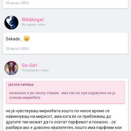
29 август 2010
WildAngel
Истакнат член
Sekade...
29 август 2010
Go-Girl
Популарен член
jassna напиша:
хахаххаха и јас многу ставам...ама пак не сум задоволна не ја
осекам миризбата
не ја чувствуваш миризбата зошто по некое време се
навикнуваш на мирисот, ама кога ќе се приближиш до
другите тие можат да го осетат парфемот и покасно....се
разбира ако е доволно квалитетен, зошто има парфеми кои