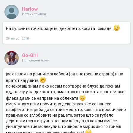
Harlow
Истакнат член
На пулсните точки, рацете, деколтето, косата.. секаде!
29 август 2010
Go-Girl
Популарен член
јас ставам на рачните зглобови (од внатрешна страна) и на
вратот кај ушите
понекогаш знам и ако носам поотворена блуза да прснам
оддалеку у на деколтето, ама строго на кожата зошто може
флека да ми се направи на облеката
имам многу пати прочитано дека откако ќе се нанесе
парфемот нетреба да се трие местото, како што вообичаено
правиме со зглобовите на рацете, затоа што се губело
дејствоти (сега стручно незнам како да го кажам ама се
уништувале тие молекули што ширеле мирис ако го триеш