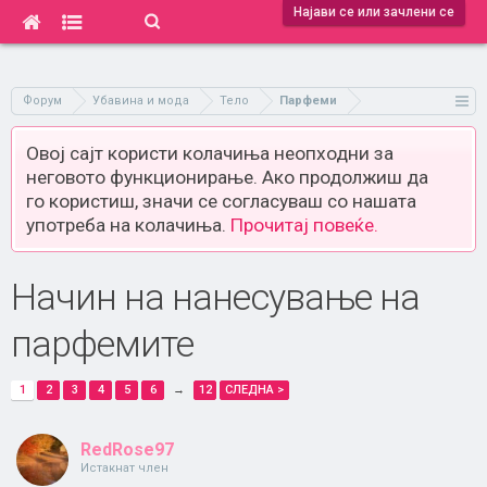
Најави се или зачлени се
Форум
Убавина и мода
Тело
Парфеми
Овој сајт користи колачиња неопходни за
неговото функционирање. Ако продолжиш да
го користиш, значи се согласуваш со нашата
употреба на колачиња.
Прочитај повеќе.
Начин на нанесување на
парфемите
1
2
3
4
5
6
→
12
СЛЕДНА >
RedRose97
Истакнат член