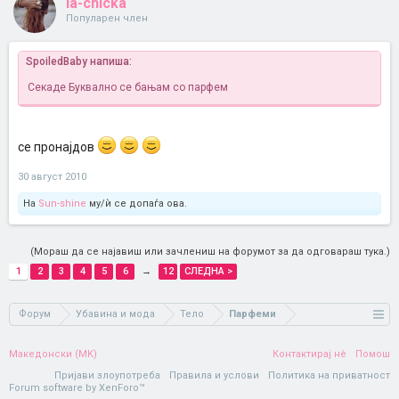
la-chicka
Популарен член
SpoiledBaby напиша:
Секаде
Буквално се бањам со парфем
се пронајдов
30 август 2010
На
Sun-shine
му/ѝ се допаѓа ова.
(Мораш да се најавиш или зачлениш на форумот за да одговараш тука.)
1
2
3
4
5
6
→
12
СЛЕДНА >
Форум
Убавина и мода
Тело
Парфеми
Македонски (MK)
Контактирај нè
Помош
Пријави злоупотреба
Правила и услови
Политика на приватност
Forum software by XenForo™