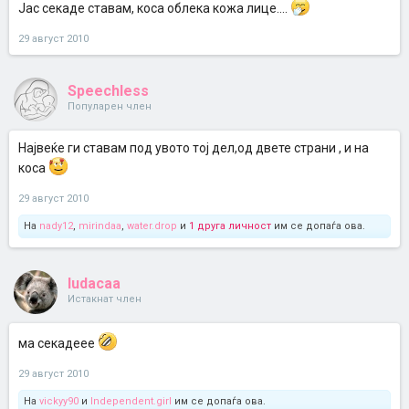
Јас секаде ставам, коса облека кожа лице....
29 август 2010
Speechless
Популарен член
Највеќе ги ставам под увото тој дел,од двете страни , и на
коса
29 август 2010
На
nady12
,
mirindaa
,
water.drop
и
1 друга личност
им се допаѓа ова.
ludacaa
Истакнат член
ма секадеее
29 август 2010
На
vickyy90
и
Independent.girl
им се допаѓа ова.