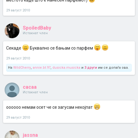
местото каде што е нанесен парфемот)
29 август 2010
SpoiledBaby
Истакнат член
Секаде
Буквално се бањам со парфем
29 август 2010
На
WildCherry
,
annie.bt.97
,
dusicka.musicka
и
3 други
им се допаѓа ова.
cacaa
Истакнат член
оооооо немам осет че се загусам некојпат
29 август 2010
jassna