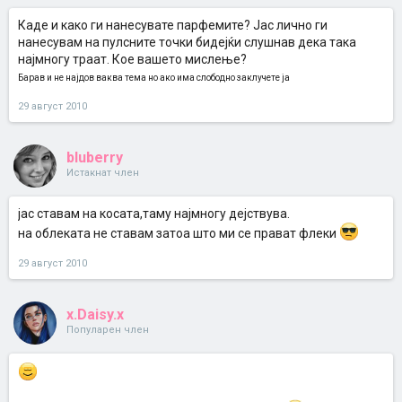
Каде и како ги нанесувате парфемите? Јас лично ги
нанесувам на пулсните точки бидејќи слушнав дека така
најмногу траат. Кое вашето мислење?
Барав и не најдов ваква тема но ако има слободно заклучете ја
29 август 2010
bluberry
Истакнат член
јас ставам на косата,таму најмногу дејствува.
на облеката не ставам затоа што ми се прават флеки
29 август 2010
x.Daisy.x
Популарен член