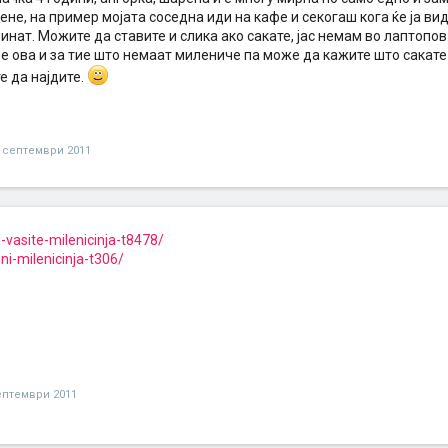
мене, на пример мојата соседна иди на кафе и секогаш кога ќе ја ви
инат. Можите да ставите и слика ако сакате, јас немам во лаптопов
 е ова и за тие што немаат милениче па може да кажите што сакате 
е да најдите.
 септември 2011
-vasite-milenicinja-t8478/
-milenicinja-t306/
ептември 2011