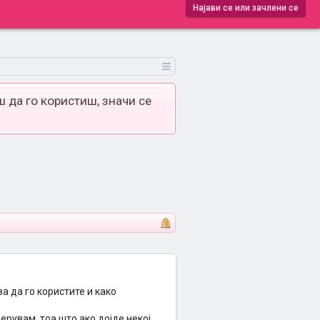
Најави се или зачлени се
 да го користиш, значи се
а да го користите и како
ерувам, тоа што ако дојде некој