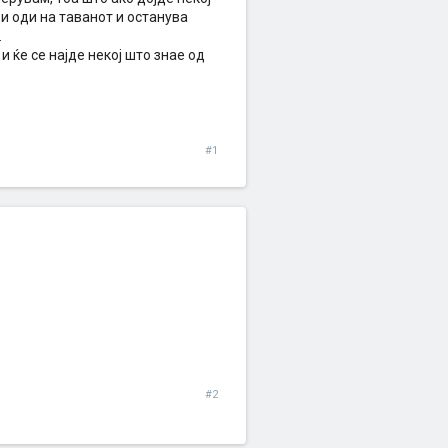
ди оди на таванот и останува
.
и ќе се најде некој што знае од
#1
#2