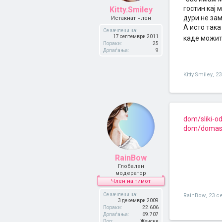
гостин кај 
Kitty.Smiley
дури не зам
Истакнат член
А исто така
Се зачлени на:
17 септември 2011
каде можит
Пораки:
25
Допаѓања:
9
Kitty.Smiley
,
23
dom/sliki-od
dom/domasni
RainBow
Глобален
модератор
Член на тимот
Се зачлени на:
RainBow
,
23 с
3 декември 2009
Пораки:
22.606
Допаѓања:
69.707
Пол:
Женски