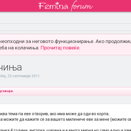
 неопходни за неговото функционирање. Ако продолжиш
еба на колачиња.
Прочитај повеќе.
чиња
iley
,
23 септември 2011
.
дговори.
ква тема па еве отворив, ако има може да оди во корпа..
а можите да кажите се за вашето милениче еве за мене (можите ов
ачка 4 години, ангорка, шарена и е многу мирна но само едно и зам