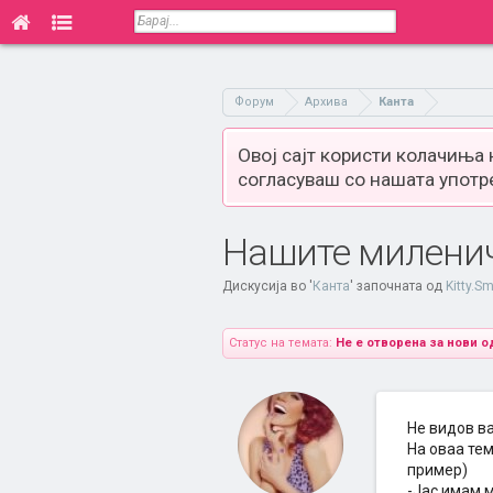
Форум
Архива
Канта
Овој сајт користи колачиња
согласуваш со нашата употр
Нашите милени
Дискусија во '
Канта
' започната од
Kitty.Sm
Статус на темата:
Не е отворена за нови о
Не видов ва
На оваа тем
пример)
-Јас имам м