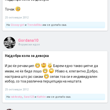
Точак
25 октомври 2012
На
Glossy-girl
и
Trendafilka
им се допаѓа ова.
Gordana10
Форумски идол
Најдобра кола за девојка
И јас ќе речам џип
Барем едно такво џипче да
имам, не ќе биде лошо
Убаво е, елегантно.Добро,
настрана што јас сакам
сепак тоа си е индивидуален
избор, со тоа различна перцепција на нештата.
25 октомври 2012
На
rak4estip
,
Sara123
и
Kathlin
им се допаѓа ова.