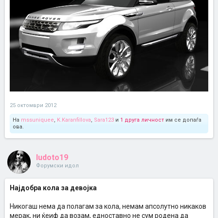
25 октомври 2012
На
mssuniquee
,
K.Karanfillova
,
Sara123
и
1 друга личност
им се допаѓа
ова.
ludoto19
Форумски идол
Најдобра кола за девојка
Hикогаш нема да полагам за кола, немам апсолутно никаков
мерак, ни ќеиф да возам, едноставно не сум родена да