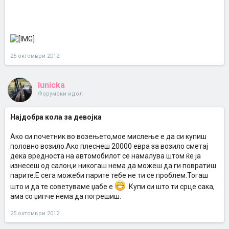
25 октомври 2012
lunicka
Форумски идол
Најдобра кола за девојка
Ако си почетник во возењето,мое мислење е да си купиш
половно возило.Ако плеснеш 20000 евра за возило сметај
дека вредноста на автомобилот се намалува штом ќе ја
изнесеш од салон,и никогаш нема да можеш да ги повратиш
парите.Е сега можеби парите тебе не ти се проблем.Тогаш
што и да те советуваме џабе е
.Купи си што ти срце сака,
ама со џипче нема да погрешиш.
25 октомври 2012