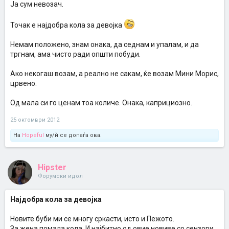
Ја сум невозач.
Точак е најдобра кола за девојка
Немам положено, знам онака, да седнам и упалам, и да
тргнам, ама чисто ради општи побуди.
Ако некогаш возам, а реално не сакам, ќе возам Мини Морис,
црвено.
Од мала си го ценам тоа количе. Онака, каприциозно.
25 октомври 2012
На
Hopeful
му/ѝ се допаѓа ова.
Hipster
Форумски идол
Најдобра кола за девојка
Новите буби ми се многу сркасти, исто и Пежото.
За жена помала кола, И најбитно од овие новиве со сензори,