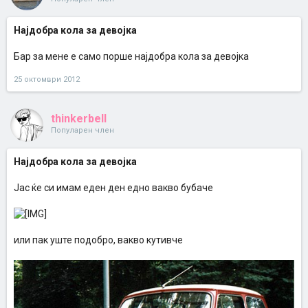
Најдобра кола за девојка
Бар за мене е само порше најдобра кола за девојка
25 октомври 2012
thinkerbell
Популарен член
Најдобра кола за девојка
Јас ќе си имам еден ден едно вакво бубаче
или пак уште подобро, вакво кутивче