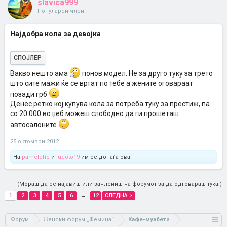
slavica999
Популарен член
Најдобра кола за девојка
СПОЈЛЕР
Вакво нешто ама
понов модел. Не за друго туку за трето
што сите мажи ќе се вртат по тебе а жените оговараат
позади грб
.
Денес ретко кој купува кола за потреба туку за престиж, па
со 20 000 во џеб можеш слободно да ги прошеташ
автосалоните
25 октомври 2012
На
pamelche
и
ludoto19
им се допаѓа ова.
(Мораш да се најавиш или зачлениш на форумот за да одговараш тука.)
1
2
3
4
5
6
→
12
СЛЕДНА >
Форум
Женски форум „Фемина“
Кафе-муабети