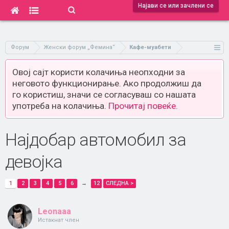
Најави се или зачлени се
Форум
Женски форум „Фемина“
Кафе-муабети
Овој сајт користи колачиња неопходни за
неговото функционирање. Ако продолжиш да
го користиш, значи се согласуваш со нашата
употреба на колачиња.
Прочитај повеќе.
Најдобар автомобил за
девојка
1
2
3
4
5
6
→
12
СЛЕДНА >
Leonaaa
Истакнат член