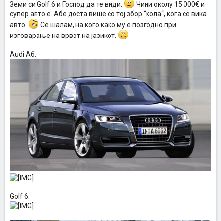
Земи си Golf 6 и Господ да те види.
Чини околу 15 000€ и
супер авто е. Абе доста више со тој збор “кола“, кога се вика
авто.
Се шалам, на кого како му е позгодно при
изговарање на врвот на јазикот.
Audi A6:
Golf 6: