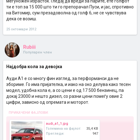
меѓуножен израсток. Гледај да вреди за парите, ете голфот
ти е топ за 15 000 што ти го препорачал Пуси, и јас, спротивно
на Витомир, сум презадоволна од голф 6, не се чувствува
дека се возиш.
25 октомври 2012
Rubiii
Популарен член
Најдобра кола за девојка
Ауди А1 е со многу фин изглед, за перформанси да не
збориме. Го има пријателка, и иако на око делува како тесен
модел, удобна кола е, а со цени е од 17 500 бензинец, па
докај 23000 и нешто дизел, со разни цени помеѓу овие 2
цифри, зависно од опремата и моторот.
ПРИКАЧЕНИ ФАЈЛОВИ:
audi_a1_1.jpg
Големина на фајлот:
35,4 KB
Прегледи:
947