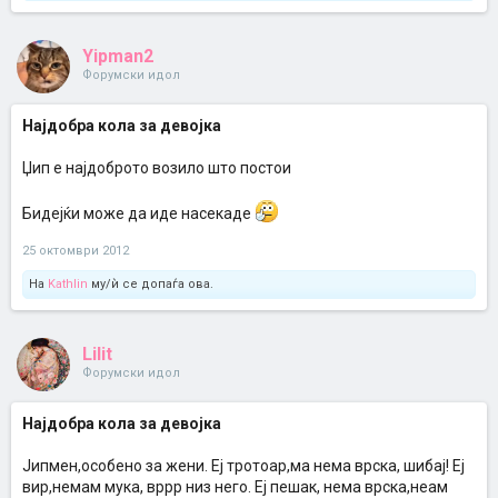
Yipman2
Форумски идол
Најдобра кола за девојка
Џип е најдоброто возило што постои
Бидејќи може да иде насекаде
25 октомври 2012
На
Kathlin
му/ѝ се допаѓа ова.
Lilit
Форумски идол
Најдобра кола за девојка
Јипмен,особено за жени. Еј тротоар,ма нема врска, шибај! Еј
вир,немам мука, вррр низ него. Еј пешак, нема врска,неам