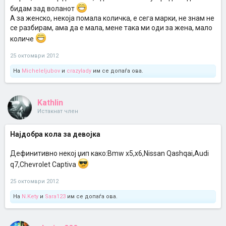
бидам зад воланот
A за женско, некоја помала количка, е сега марки, не знам не
се разбирам, ама да е мала, мене така ми оди за жена, мало
количе
25 октомври 2012
На
Micheleljubov
и
crazylady
им се допаѓа ова.
Kathlin
Истакнат член
Најдобра кола за девојка
Дефинитивно некој џип како:Bmw x5,x6,Nissan Qashqai,Audi
q7,Chevrolet Captiva
25 октомври 2012
На
N.Kety
и
Sara123
им се допаѓа ова.