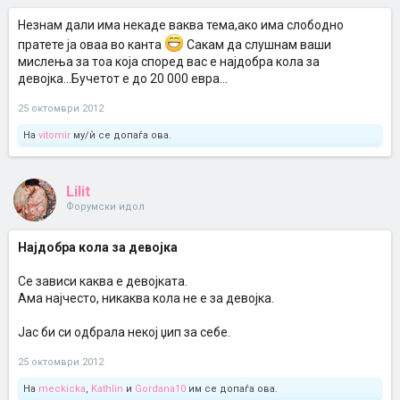
Незнам дали има некаде ваква тема,ако има слободно
пратете ја оваа во канта
Сакам да слушнам ваши
мислења за тоа која според вас е најдобра кола за
девојка...Бучетот е до 20 000 евра...
25 октомври 2012
На
vitomir
му/ѝ се допаѓа ова.
Lilit
Форумски идол
Најдобра кола за девојка
Се зависи каква е девојката.
Ама најчесто, никаква кола не е за девојка.
Јас би си одбрала некој џип за себе.
25 октомври 2012
На
meckicka
,
Kathlin
и
Gordana10
им се допаѓа ова.