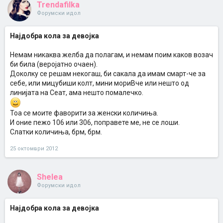
Trendafilka
Форумски идол
Најдобра кола за девојка
Немам никаква желба да полагам, и немам поим каков возач
би била (веројатно очаен).
Доколку се решам некогаш, би сакала да имам смарт-че за
себе, или мицубиши колт, мини мориВче или нешто од
линијата на Сеат, ама нешто помалечко.
Тоа се моите фаворити за женски количиња.
И оние пежо 106 или 306, поправете ме, не се лоши.
Слатки количиња, брм, брм.
25 октомври 2012
Shelea
Форумски идол
Најдобра кола за девојка