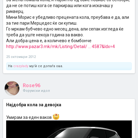
да не се потиш кога се паркираш или кога искачаш у
рикверц.
Мини Морис е убедливо прецената кола, преубава е да, али
за тие пари Мерцедес ќе си купиш.
Го мркам бубчево едно месец дена, али сепак изгледа ќе
треба да уште некоја година за вакво.
Али добра цена е, а количево е бомбонче
http://www.pazar3.mk/mk/Listing/Detail/ ... 4587&Idx=4
25 октомври 2012
На
crazylady
му/ѝ се допаѓа ова.
Rose96
Форумски идол
Најдобра кола за девојка
Умирам за еден ваков