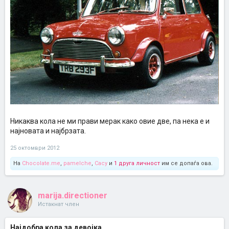
Никаква кола не ми прави мерак како овие две, па нека е и
најновата и најбрзата.
25 октомври 2012
На
Chocolate.me
,
pamelche
,
Cacy
и
1 друга личност
им се допаѓа ова.
marija.directioner
Истакнат член
Најдобра кола за девојка