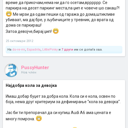
време да прикочам,нема ни да го осетам,врррррр. Се
паркира на десет паркинг места,па џип е човече шо сакаш?!
Ме мрзи да одам пешки од гаража до дома,штикливе
убиваат, ма дај бре, у љубичиците у тревник, до врата од
дома се паркираш!
Затоа девојче,бирај џип!
25 октомври 2012
На
do-re-mi
,
Espadrila
,
LittlePinky
и
7 други
им се допаѓа ова.
PussyHunter
Нов член
Најдобра кола за девојка
Имаш добар буџет за добра кола. Кола си е кола, освен по
боја, нема друг критериум за дефинирање “кола за девојка“.
Јас би ти препорачал да си купиш Audi A6 ама цената е
многу помрсна.