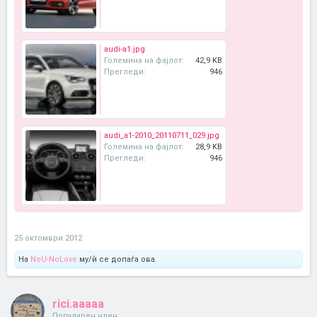
audi-a1.jpg
Големина на фајлот:
42,9 KB
Прегледи:
946
audi_a1-2010_20110711_029.jpg
Големина на фајлот:
28,9 KB
Прегледи:
946
25 октомври 2012
На
NoU-NoLove
му/ѝ се допаѓа ова.
rici.aaaaa
Популарен член