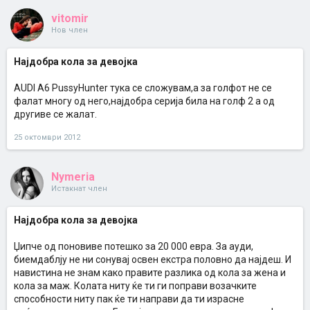
vitomir
Нов член
Најдобра кола за девојка
AUDI A6 PussyHunter тука се сложувам,а за голфот не се
фалат многу од него,најдобра серија била на голф 2 а од
другиве се жалат.
25 октомври 2012
Nymeria
Истакнат член
Најдобра кола за девојка
Џипче од поновиве потешко за 20 000 евра. За ауди,
биемдаблју не ни сонувај освен екстра половно да најдеш. И
навистина не знам како правите разлика од кола за жена и
кола за маж. Колата ниту ќе ти ги поправи возачките
способности ниту пак ќе ти направи да ти израсне