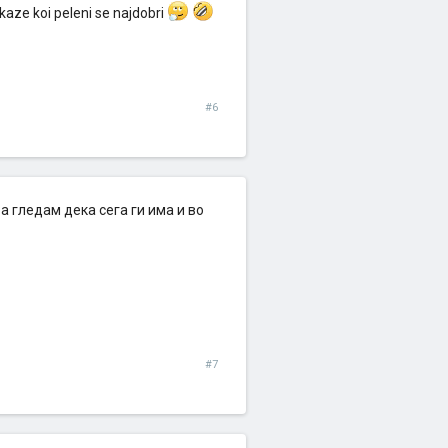
kaze koi peleni se najdobri
#6
а гледам дека сега ги има и во
#7