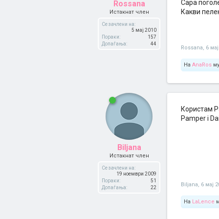
Сара погол
Rossana
Какви пеле
Истакнат член
Се зачлени на:
5 мај 2010
Пораки:
157
Допаѓања:
44
Rossana
,
6 мај
На
AnaRos
му
Користам Pa
Pamper i Da
Biljana
Истакнат член
Се зачлени на:
19 ноември 2009
Пораки:
51
Biljana
,
6 мај 
Допаѓања:
22
На
LaLence
м