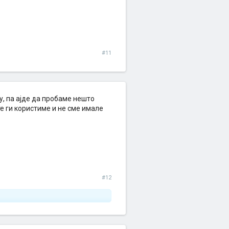
#11
у, па ајде да пробаме нешто
е ги користиме и не сме имале
#12