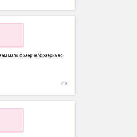
вам мало фраерче/фраерка во
#10