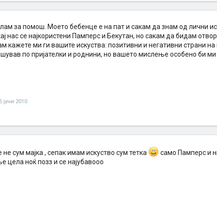
лам за помош. Моето бебенце е на пат и сакам да знам од лични ис
ај нас се најкористени Памперс и Бекутан, но сакам да бидам отвор
м кажете ми ги вашите искуства: позитивни и негативни страни на 
шував по пријателки и роднини, но вашето мислење особено би ми 
5 јуни 2010
 не сум мајка , сепак имам искуство сум тетка
само Памперс и ни
е цела ноќ позз и се најубавооо