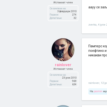
Истакнат член
аауу се за
Се зачлени на:
3 февруари 2010
Пораки:
274
Допаѓања:
32
zverka
,
4 јули 
Памперс ко
поефтино и 
никакви про
rainlover
Истакнат член
Се зачлени на:
23 јуни 2010
Пораки:
969
rainlover
,
12 ј
Допаѓања:
634
На
jasmin
му/