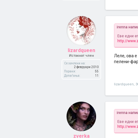
irenna напи
Еве едни е
http://www
lizardqueen
Леле, ова е
Истакнат член
пелени-фа
Се зачлени на:
2 февруари 2010
Пораки:
55
Допаѓања:
11
lizardqueen
,
3
irenna напи
Еве едни е
http://www
zverka