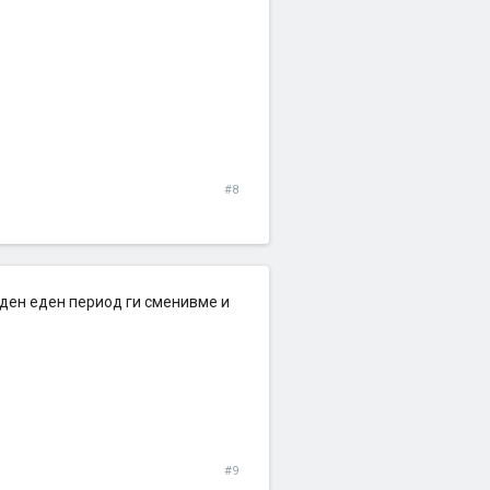
#8
 ден еден период ги сменивме и
#9