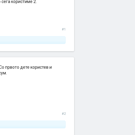
 сега користиме 2.
#1
Со првото дете користев и
сум.
#2