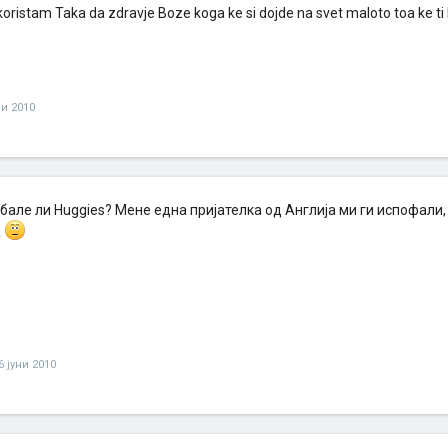
koristam Taka da zdravje Boze koga ke si dojde na svet maloto toa ke ti 
ни 2010
обале ли Huggies? Мене една пријателка од Англија ми ги испофали, 
а
6 јуни 2010