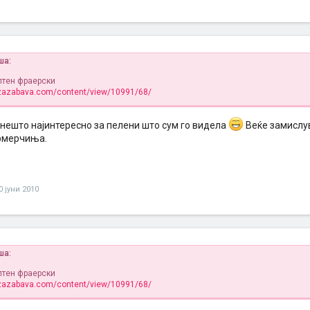
ша:
птен фраерски
.zazabava.com/content/view/10991/68/
 нешто најинтересно за пелени што сум го видела
Веќе замислу
рмерчиња.
0 јуни 2010
ша:
птен фраерски
.zazabava.com/content/view/10991/68/