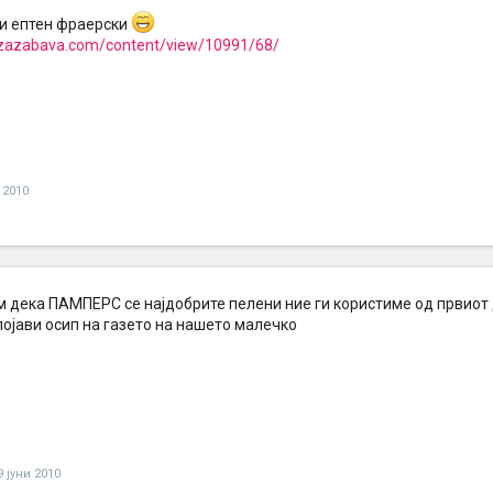
и ептен фраерски
.zazabava.com/content/view/10991/68/
 2010
ам дека ПАМПЕРС се најдобрите пелени ние ги користиме од првиот
појави осип на газето на нашето малечко
9 јуни 2010