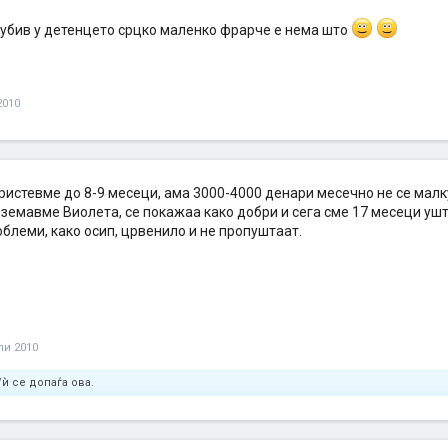
љубив у детенцето срцко маленко фрарче е нема што
2010
ристевме до 8-9 месеци, ама 3000-4000 денари месечно не се малк
земавме Виолета, се покажаа како добри и сега сме 17 месеци ушт
блеми, како осип, црвенило и не пропуштаат.
ули 2010
ѝ се допаѓа ова.