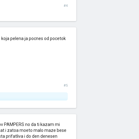
#4
, koja pelena ja pocnes od pocetok
#5
ov PAMPERS no da ti kazam mi
at i zatoa moeto malo maze bese
ta prifatliva i do den denesen