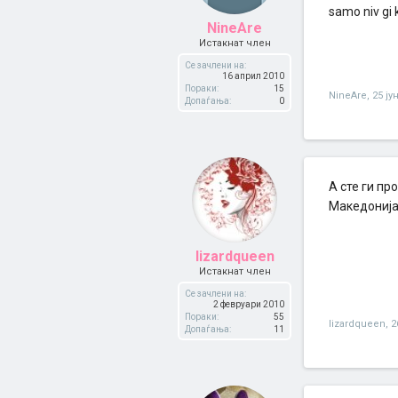
samo niv gi 
NineAre
Истакнат член
Се зачлени на:
16 април 2010
Пораки:
15
NineAre
,
25 ју
Допаѓања:
0
А сте ги пр
Македониј
lizardqueen
Истакнат член
Се зачлени на:
2 февруари 2010
Пораки:
55
lizardqueen
,
2
Допаѓања:
11