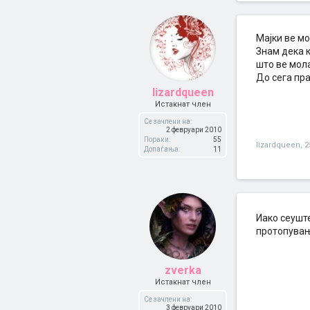
Мајки ве мо
Знам дека к
што ве мола
До сега пра
lizardqueen
Истакнат член
Се зачлени на:
2 февруари 2010
Пораки:
55
lizardqueen
,
2
Допаѓања:
11
Иако сеуште
протопувањ
zverka
Истакнат член
Се зачлени на:
3 февруари 2010