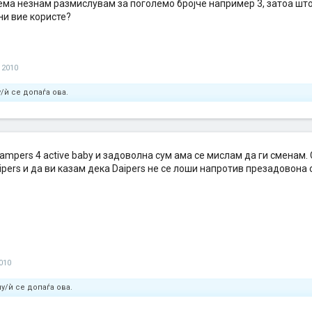
ема незнам размислувам за поголемо бројче например 3, затоа што
ни вие користе?
 2010
/ѝ се допаѓа ова.
mpers 4 active baby и задоволна сум ама се мислам да ги сменам. 
ipers и да ви казам дека Daipers не се лоши напротив презадовона 
2010
у/ѝ се допаѓа ова.