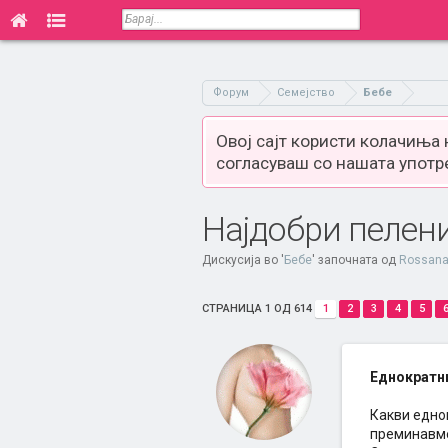
Форум
Семејство
Бебе
Овој сајт користи колачиња
согласуваш со нашата употр
Најдобри пелен
Дискусија во '
Бебе
' започната од
Rossan
СТРАНИЦА 1 ОД 614
1
2
3
4
5
Еднократн
Какви еднок
преминавме 