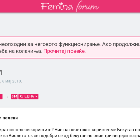
 неопходни за неговото функционирање. Ако продолжиш
еба на колачиња.
Прочитај повеќе.
и
a
,
6 мај 2010
.
6
→
614
СЛЕДНА >
и пелени
ратни пелени користите? Ние на почетокот користевме Бекутан но 
на Виолета. ок се подобри се од бекутан но овие три вецери поцн