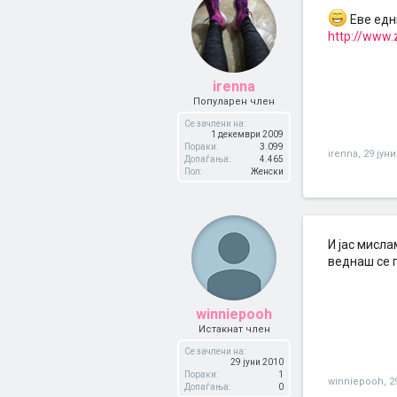
Еве едн
http://www
irenna
Популарен член
Се зачлени на:
1 декември 2009
Пораки:
3.099
irenna
,
29 јуни
Допаѓања:
4.465
Пол:
Женски
И јас мисл
веднаш се 
winniepooh
Истакнат член
Се зачлени на:
29 јуни 2010
Пораки:
1
winniepooh
,
2
Допаѓања:
0