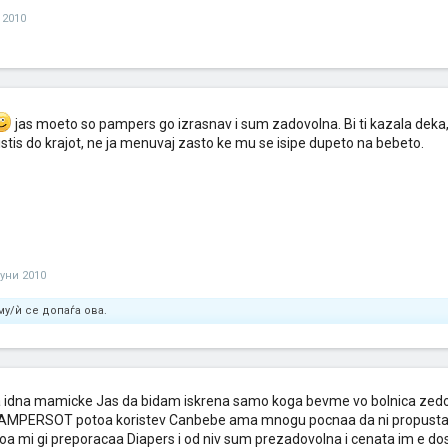
 2010
jas moeto so pampers go izrasnav i sum zadovolna. Bi ti kazala deka
ristis do krajot, ne ja menuvaj zasto ke mu se isipe dupeto na bebeto.
јуни 2010
у/ѝ се допаѓа ова.
 idna mamicke Jas da bidam iskrena samo koga bevme vo bolnica zed
AMPERSOT potoa koristev Canbebe ama mnogu pocnaa da ni propusta
oa mi gi preporacaa Diapers i od niv sum prezadovolna i cenata im e dos