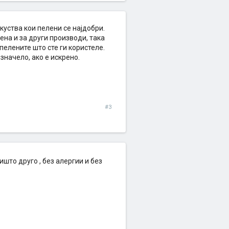
куства кои пелени се најдобри.
ена и за други производи, така
пелените што сте ги користеле.
значело, ако е искрено.
#3
што друго , без алергии и без