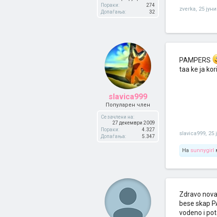
Пораки:
274
zverka
,
25 јуни
Допаѓања:
32
PAMPERS
taa ke ja ko
slavica999
Популарен член
Се зачлени на:
27 декември 2009
Пораки:
4.327
slavica999
,
25 
Допаѓања:
5.347
На
sunnygirl
м
Zdravo nova
bese skap P
vodeno i pot