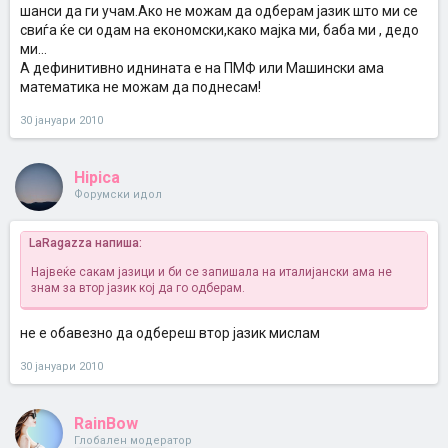
шанси да ги учам.Ако не можам да одберам јазик што ми се
свиѓа ќе си одам на економски,како мајка ми, баба ми , дедо
ми...
А дефинитивно иднината е на ПМФ или Машински ама
математика не можам да поднесам!
30 јануари 2010
Hipica
Форумски идол
LaRagazza напиша:
Највеќе сакам јазици и би се запишала на италијански ама не
знам за втор јазик кој да го одберам.
не е обавезно да одбереш втор јазик мислам
30 јануари 2010
RainBow
Глобален модератор