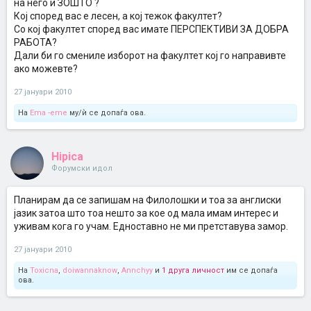
на него и ЗОШТО ?
Кој според вас е лесен, а кој тежок факултет?
Со кој факултет според вас имате ПЕРСПЕКТИВИ ЗА ДОБРА
РАБОТА?
Дали би го смениле изборот на факултет кој го направивте
ако можевте?
27 јануари 2010
На
Ema -eme
му/ѝ се допаѓа ова.
Hipica
Форумски идол
Планирам да се запишам на Филолошки и тоа за англиски
јазик затоа што тоа нешто за кое од мала имам интерес и
уживам кога го учам. Едноставно не ми претставува замор.
27 јануари 2010
На
Toxicna
,
doiwannaknow
,
Annchyy
и
1 друга личност
им се допаѓа
ова.