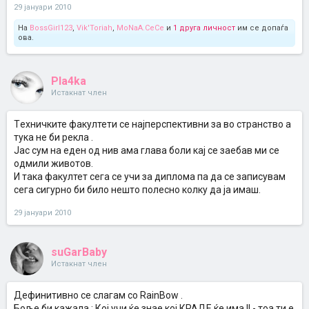
29 јануари 2010
На
BossGirl123
,
Vik'Toriah
,
MoNaA.CeCe
и
1 друга личност
им се допаѓа
ова.
Pla4ka
Истакнат член
Tехничките факултети се најперспективни за во странство а
тука не би рекла .
Јас сум на еден од нив ама глава боли кај се заебав ми се
одмили животов.
И така факултет сега се учи за диплома па да се записувам
сега сигурно би било нешто полесно колку да ја имаш.
29 јануари 2010
suGarBaby
Истакнат член
Дефинитивно се слагам со RainBow .
Боље би кажала : Кој учи ќе знае,кој КРАДЕ ќе има !! - тоа ти е