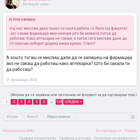
Истакнат член
in.love напиша:
Кај нас мислам дека тешко се наога работа со било кој факултет.
Јас сакам фармација ама незнам што би можела потоа да
работам. Како аптекарка не сакам, и затоа сега мислам дали да
го сменам изборот додека имам време. Совет?
А зошто тогаш се мислиш дали да се запишеш на фармација
ако не сакаш да работиш како аптекарка? Што би сакала ти
да работиш?
21 февруари 2010
(Мораш да се најавиш или зачлениш на форумот за да одговараш тука.)
1
2
3
4
5
6
→
122
СЛЕДНА >
Форум
Живот
Образование
Македонски (MK)
Контактирај нè
Помош
Пријави злоупотреба
Правила и услови
Политика на приватност