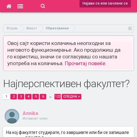
Најави се или зачлени се
Форум
Живот
Образование
Овој сајт користи колачиња неопходни за
неговото функционирање. Ако продолжиш да
го користиш, значи се согласуваш со нашата
употреба на колачиња.
Прочитај повеќе.
Најперспективен факултет?
1
2
3
4
5
6
→
122
СЛЕДНА >
Annika
Истакнат член
На кој факултет студирате, го завршивте или би се запишале