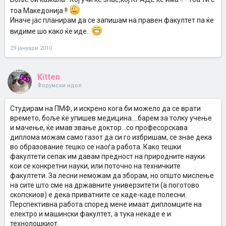
тоа Македонија !!
Иначе јас планирам да се запишам на правен факултет па ќе
видиме шо како ќе иде..
29 јануари 2010
Kitten
Форумски идол
Студирам на ПМФ, и искрено кога би можело да се врати
времето, боље ќе упишев медицина....барем за толку учење
и мачење, ќе имав звање доктор...со професорскава
диплома можам само газот да си го избришам, се знае дека
во образование тешко се наоѓа работа. Како тешки
факултети сепак им давам предност на природните науки
кои се конкретни науки, или поточно на техничките
факултети. За лесни неможам да зборам, но општо мислење
на сите што сме на државните универзитети (а поготово
скопскиов) е дека приватните се каде-каде полесни.
Перспективна работа според мене имаат дипломците на
електро и машински факултет, а тука некаде е и
технолошкиот.