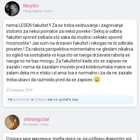
Neytiri
Популарен член
nema LESEN fakultet !! Za se treba sednuvanje i zagrevanje
stolceto za nekoi pomalce za nekoi poveke ! Sekoj si odbira
fakultet spored zelbata sto saka da studira i sekako spored
moznostite ! Jas sum na drzaven fakultet i nikogas ne bi odbrala
privaten ! Za rabota perspektiva momentalno ne gledam nikakva
so ogled na sostojbata vo koja sto se naoga drzavata rabota se
naoga no ne bas mnogu..Za fakultetot kade sto se zapisav ne
zazaliv i nema da zazalam mozebi pred kolokviumska malce se
zalam deka mi e etsko i sl ama toa e normalno i za da ne zazalis
treba ubavo da razmislis pred da se zapises
27 јануари 2010
На
presiosaP
и
zlatiiica
им се допаѓа ова.
shiningstar
Истакнат член
Според мое мислење треба пред се да одбреш факултет кој