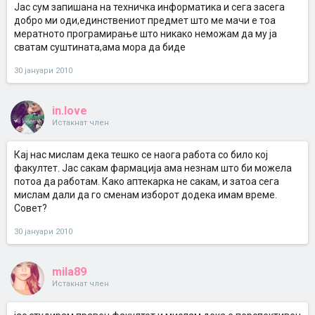
Јас сум запишана на техничка информатика и сега засега
добро ми оди,единствениот предмет што ме мачи е тоа
мератното програмирање што никако неможам да му ја
сватам суштината,ама мора да биде
30 јануари 2010
in.love
Истакнат член
Кај нас мислам дека тешко се наога работа со било кој
факултет. Јас сакам фармација ама незнам што би можела
потоа да работам. Како аптекарка не сакам, и затоа сега
мислам дали да го сменам изборот додека имам време.
Совет?
30 јануари 2010
mila89
Истакнат член