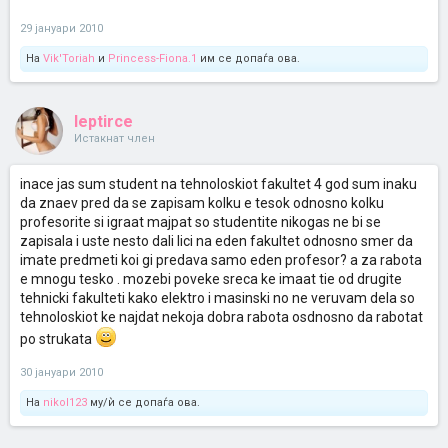
29 јануари 2010
На
Vik'Toriah
и
Princess-Fiona.1
им се допаѓа ова.
leptirce
Истакнат член
inace jas sum student na tehnoloskiot fakultet 4 god sum inaku
da znaev pred da se zapisam kolku e tesok odnosno kolku
profesorite si igraat majpat so studentite nikogas ne bi se
zapisala i uste nesto dali lici na eden fakultet odnosno smer da
imate predmeti koi gi predava samo eden profesor? a za rabota
e mnogu tesko . mozebi poveke sreca ke imaat tie od drugite
tehnicki fakulteti kako elektro i masinski no ne veruvam dela so
tehnoloskiot ke najdat nekoja dobra rabota osdnosno da rabotat
po strukata
30 јануари 2010
На
nikol123
му/ѝ се допаѓа ова.