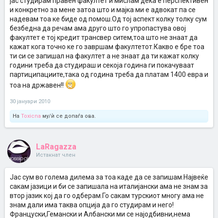
јас студирам правен факултет и мислам дека е перспективен
и конкретно за мене затоа што и мајка ми е адвокат па се
надевам тоа ке биде од помош.Од тој аспект колку толку сум
безбедна да речам ама друго што го упропастува овој
факултет е тој кредит трансвер ситем,тоа што не знаат да
кажат кога точно ке го завршам факултетот.Какво е бре тоа
ти си се запишал на факултет а не знаат да ти кажат колку
години треба да студираш и секоја година ги покачуваат
партиципациите,така од година треба да платам 1400 евра и
тоа на државен!!
30 јануари 2010
На
Toxicna
му/ѝ се допаѓа ова.
LaRagazza
Истакнат член
Јас сум во голема дилема за тоа каде да се запишам.Највеќе
сакам јазици и би се запишала на италијански ама не знам за
втор јазик кој да го одберам.Го сакам турскиот многу ама не
знам дали има таква опција да го студирам и него!
Француски,Гемански и Албански ми се најодбивни,нема