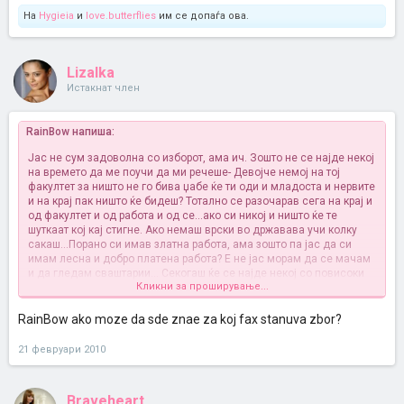
На
Hygieia
и
love.butterflies
им се допаѓа ова.
Lizalka
Истакнат член
RainBow напиша:
Јас не сум задоволна со изборот, ама ич. Зошто не се најде некој
на времето да ме поучи да ми речеше- Девојче немој на тој
факултет за ништо не го бива џабе ќе ти оди и младоста и нервите
и на крај пак ништо ќе бидеш? Тотално се разочарав сега на крај и
од факултет и од работа и од се...ако си никој и ништо ќе те
шуткаат кој кај стигне. Ако немаш врски во државава учи колку
сакаш...Порано си имав златна работа, ама зошто па јас да си
имам лесна и добро платена работа? Е не јас морам да се мачам
и да гледам сваштарии... Секогаш ќе се најде некој со повисоки
Кликни за проширување...
врски и тоа ти е. Трпи си!
RainBow ako moze da sde znae za koj fax stanuva zbor?
21 февруари 2010
Braveheart