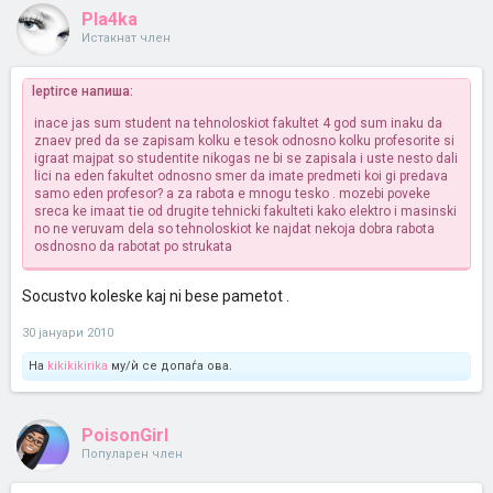
Pla4ka
Истакнат член
leptirce напиша:
inace jas sum student na tehnoloskiot fakultet 4 god sum inaku da
znaev pred da se zapisam kolku e tesok odnosno kolku profesorite si
igraat majpat so studentite nikogas ne bi se zapisala i uste nesto dali
lici na eden fakultet odnosno smer da imate predmeti koi gi predava
samo eden profesor? a za rabota e mnogu tesko . mozebi poveke
sreca ke imaat tie od drugite tehnicki fakulteti kako elektro i masinski
no ne veruvam dela so tehnoloskiot ke najdat nekoja dobra rabota
osdnosno da rabotat po strukata
Socustvo koleske kaj ni bese pametot .
30 јануари 2010
На
kikikikirika
му/ѝ се допаѓа ова.
PoisonGirl
Популарен член