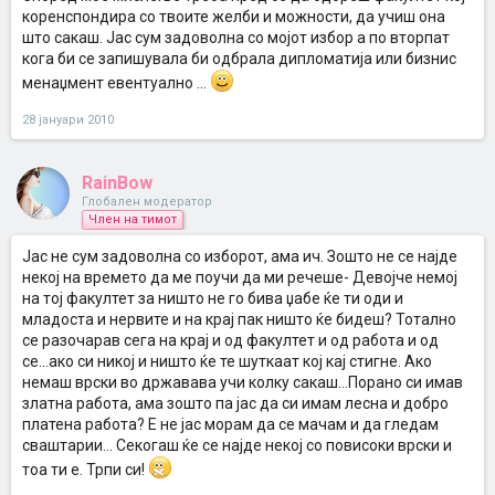
коренспондира со твоите желби и можности, да учиш она
што сакаш. Јас сум задоволна со мојот избор а по вторпат
кога би се запишувала би одбрала дипломатија или бизнис
менаџмент евентуално ...
28 јануари 2010
RainBow
Глобален модератор
Член на тимот
Јас не сум задоволна со изборот, ама ич. Зошто не се најде
некој на времето да ме поучи да ми речеше- Девојче немој
на тој факултет за ништо не го бива џабе ќе ти оди и
младоста и нервите и на крај пак ништо ќе бидеш? Тотално
се разочарав сега на крај и од факултет и од работа и од
се...ако си никој и ништо ќе те шуткаат кој кај стигне. Ако
немаш врски во државава учи колку сакаш...Порано си имав
златна работа, ама зошто па јас да си имам лесна и добро
платена работа? Е не јас морам да се мачам и да гледам
сваштарии... Секогаш ќе се најде некој со повисоки врски и
тоа ти е. Трпи си!