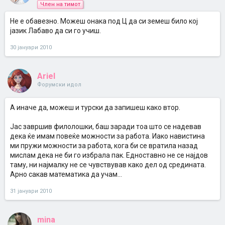
Член на тимот
Не е обавезно. Можеш онака под Ц да си земеш било кој
јазик Лабаво да си го учиш.
30 јануари 2010
Ariel
Форумски идол
А иначе да, можеш и турски да запишеш како втор.
Јас завршив филолошки, баш заради тоа што се надевав
дека ќе имам повеќе можности за работа. Иако навистина
ми пружи можности за работа, кога би се вратила назад
мислам дека не би го избрала пак. Едноставно не се најдов
таму, ни најмалку не се чувствував како дел од средината.
Арно сакав математика да учам...
31 јануари 2010
mina