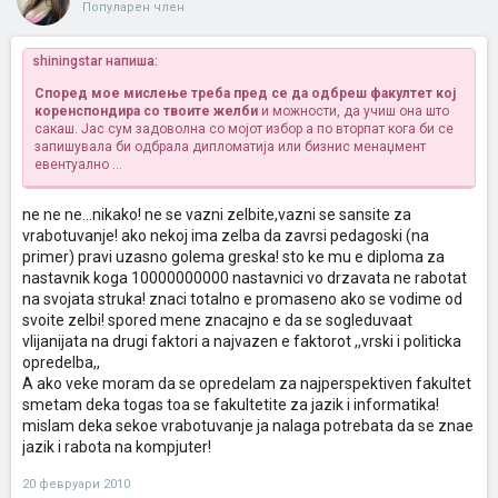
Популарен член
shiningstar напиша:
Според мое мислење треба пред се да одбреш факултет кој
коренспондира со твоите желби
и можности, да учиш она што
сакаш. Јас сум задоволна со мојот избор а по вторпат кога би се
запишувала би одбрала дипломатија или бизнис менаџмент
евентуално ...
ne ne ne...nikako! ne se vazni zelbite,vazni se sansite za
vrabotuvanje! ako nekoj ima zelba da zavrsi pedagoski (na
primer) pravi uzasno golema greska! sto ke mu e diploma za
nastavnik koga 10000000000 nastavnici vo drzavata ne rabotat
na svojata struka! znaci totalno e promaseno ako se vodime od
svoite zelbi! spored mene znacajno e da se sogleduvaat
vlijanijata na drugi faktori a najvazen e faktorot ,,vrski i politicka
opredelba,,
A ako veke moram da se opredelam za najperspektiven fakultet
smetam deka togas toa se fakultetite za jazik i informatika!
mislam deka sekoe vrabotuvanje ja nalaga potrebata da se znae
jazik i rabota na kompjuter!
20 февруари 2010