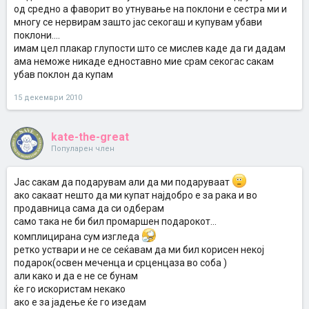
од средно а фаворит во утнување на поклони е сестра ми и
многу се нервирам зашто јас секогаш и купувам убави
поклони....
имам цел плакар глупости што се мислев каде да ги дадам
ама неможе никаде едноставно мие срам секогас сакам
убав поклон да купам
15 декември 2010
kate-the-great
Популарен член
Јас сакам да подарувам али да ми подаруваат
ако сакаат нешто да ми купат најдобро е за рака и во
продавница сама да си одберам
само така не би бил промаршен подарокот...
комплицирана сум изгледа
ретко уствари и не се сеќавам да ми бил корисен некој
подарок(освен меченца и срценцаза во соба )
али како и да е не се бунам
ќе го искористам некако
ако е за јадење ќе го изедам