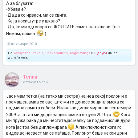
А за блузата:
-Убава е?
-Да,да со ирваси, ми се свиѓа.
-Ќе ја носиш утре у школо?
-Да, ќе ми одговара со ЖОЛТИТЕ сомот панталони. (п.с.
Немам, лажев.
)
15 декември 2010
На
ToksycznaReakcja
,
Chokoholic25
,
Angel-Wings
и
6 други
им се
допаѓа ова.
Tenna
Истакнат член
Јас имам тетка (на татко ми сестра) на неа секој поклон и е
промашен,амаа со овој што ми го донесе за дипломска се
надмина самата себеси. Иначе јас дипломирав во септември
2009та, а таа ми дојде на дипломска во јуни 2010та.
Кога
ми пружа рака да ми честита,јас малку се подзамислив дури
кога јас тоа бев дипломирала
А пак поклонот кога го
видов,во несвест ми се паѓаше. Поклонот беше некои црни