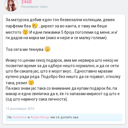
2468
Популарен член
За матурска добив еден тон безвезални колекции, демек
парфеми беа
, директ за во канта, е таму им беше
местото
И едни пижамки 5 броја поголеми од мене, и и'
ги дадов на мајка ми (иако и нејзе и се малку големи).
Тоа сега ми текнува
Инаку го ценам секој подарок, ама ме нервира што некој не
посветил време за да одбере нешто нормално, и да се сети
што би сакала јас, што е мојот вкус... Едноставно мразам
купено ради реда. Подобро без ништо да се појават, отколку
така, резил
Па како знам јас така со внимание да купам подарок бе, па
макар и една свеќичка да е, ќе го запазам мирисот од што е
(од што најмногу сака личноста).
15 декември 2010
На
lovemme
и
Angel-Wings
им се допаѓа ова.