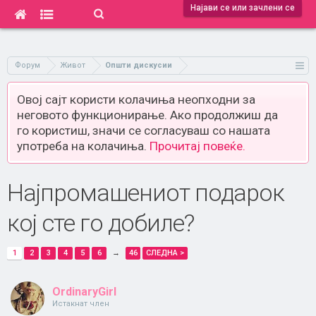
Најави се или зачлени се
Форум
Живот
Општи дискусии
Овој сајт користи колачиња неопходни за
неговото функционирање. Ако продолжиш да
го користиш, значи се согласуваш со нашата
употреба на колачиња.
Прочитај повеќе.
Најпромашениот подарок
кој сте го добиле?
1
2
3
4
5
6
→
46
СЛЕДНА >
OrdinaryGirl
Истакнат член