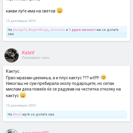
какви луѓе има на светов
15 декември 2010
На
bluegirl7
,
Angel-Wings
,
soncicko
и
1 друга личност
им се допаѓа
ова.
KalaV
Популарен член
Кактус.
Прво мразам цвекиња, а и плус кактус ??? wtf!!!
Никогаш не сум пребирала околу подароците, но сепак
мислам дека повеќе ќе се радував на честитка отколку на
кактус
15 декември 2010
На
Alesii
му/ѝ се допаѓа ова.