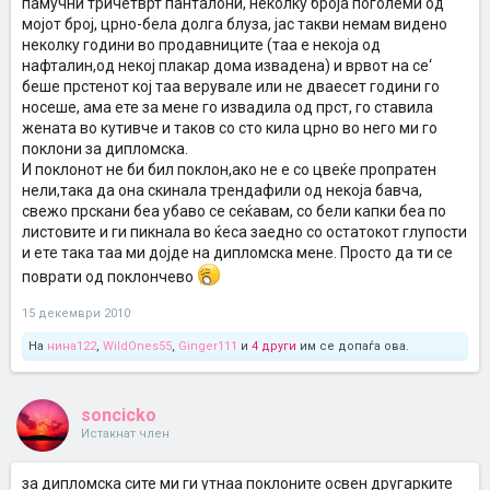
памучни тричетврт панталони, неколку броја поголеми од
мојот број, црно-бела долга блуза, јас такви немам видено
неколку години во продавниците (таа е некоја од
нафталин,од некој плакар дома извадена) и врвот на се‘
беше прстенот кој таа верувале или не дваесет години го
носеше, ама ете за мене го извадила од прст, го ставила
жената во кутивче и таков со сто кила црно во него ми го
поклони за дипломска.
И поклонот не би бил поклон,ако не е со цвеќе пропратен
нели,така да она скинала трендафили од некоја бавча,
свежо прскани беа убаво се сеќавам, со бели капки беа по
листовите и ги пикнала во ќеса заедно со остатокот глупости
и ете така таа ми дојде на дипломска мене. Просто да ти се
поврати од поклончево
15 декември 2010
На
нина122
,
WildOnes55
,
Ginger111
и
4 други
им се допаѓа ова.
soncicko
Истакнат член
за дипломска сите ми ги утнаа поклоните освен другарките