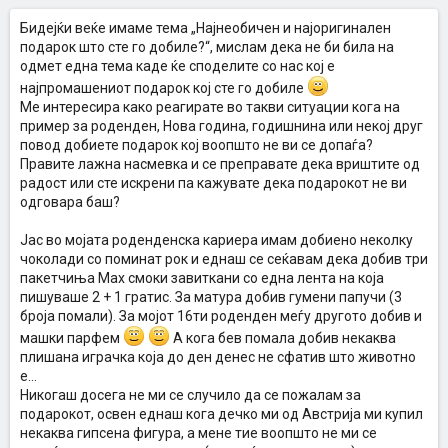
Бидејќи веќе имаме тема „Најнеобичен и најоригинален
подарок што сте го добиле?“, мислам дека не би била на
одмет една тема каде ќе споделите со нас кој е
најпромашениот подарок кој сте го добиле
Ме интересира како реагирате во такви ситуации кога на
пример за роденден, Нова година, годишнина или некој друг
повод добиете подарок кој воопшто не ви се допаѓа?
Правите лажна насмевка и се преправате дека вриштите од
радост или сте искрени па кажувате дека подарокот не ви
одговара баш?
Јас во мојата роденденска кариера имам добиено неколку
чоколади со поминат рок и еднаш се сеќавам дека добив три
пакетчиња Max смоки завиткани со една лента на која
пишуваше 2 + 1 гратис. За матура добив гумени папучи (3
броја помали). За мојот 16ти роденден меѓу другото добив и
машки парфем
А кога бев помала добив некаква
плишана играчка која до ден денес не сфатив што животно
е...
Никогаш досега не ми се случило да се пожалам за
подарокот, освен еднаш кога дечко ми од Австрија ми купил
некаква гипсена фигура, а мене тие воопшто не ми се