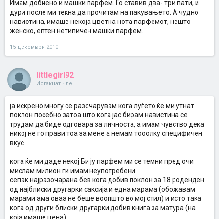
Имам добиено и машки парфем. Го ставив два- три пати, и
дури после ми текна да прочитам на пакувањето. А чудно
навистина, имаше некоја цветна нота парфемот, нешто
женско, ептен нетипичен машки парфем.
15 декември 2010
littlegirl92
Истакнат член
ја искрено многу се разочарувам кога луѓето ќе ми утнат
поклон посебно затоа што кога јас бирам навистина се
трудам да биде одговара за личноста, а имам чувство дека
никој не го прави тоа за мене а немам тооолку специфичен
вкус
кога ќе ми даде некој Би ју парфем ми се темни пред очи
мислам милион ги имам неупотребени
сепак најразочарана бев кога добив поклон за 18 роденден
од најблиски другарки саксија и една марама (обожавам
марами ама оваа не беше воопшто во мој стил) и исто така
кога од други блиски другарки добив книга за матура (на
која имаше цена)