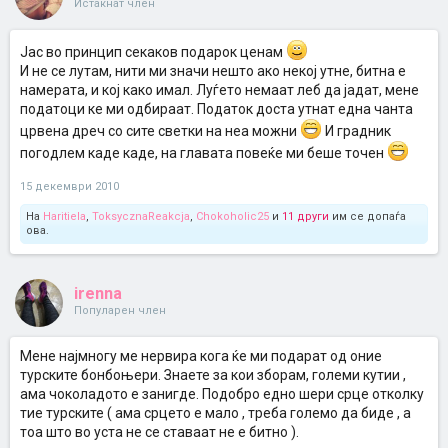
Истакнат член
Јас во принцип секаков подарок ценам
И не се лутам, нити ми значи нешто ако некој утне, битна е
намерата, и кој како имал. Луѓето немаат леб да јадат, мене
податоци ке ми одбираат. Податок доста утнат една чанта
црвена дреч со сите светки на неа можни
И градник
погодлем каде каде, на главата повеќе ми беше точен
15 декември 2010
На
Haritiela
,
ToksycznaReakcja
,
Chokoholic25
и
11 други
им се допаѓа
ова.
irenna
Популарен член
Мене најмногу ме нервира кога ќе ми подарат од оние
турските бонбоњери. Знаете за кои зборам, големи кутии ,
ама чоколадото е занигде. Подобро едно шери срце отколку
тие турските ( ама срцето е мало , треба големо да биде , а
тоа што во уста не се ставаат не е битно ).