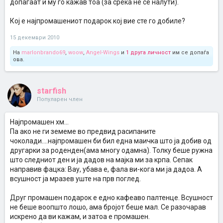
допаѓаат и му го кажав тоа (за среќа не се налути).
Кој е најпромашениот подарок кој вие сте го добиле?
15 декември 2010
На
marlonbrando69
,
woow
,
Angel-Wings
и
1 друга личност
им се допаѓа
ова.
starfish
Популарен член
Најпромашен хм...
Па ако не ги земеме во предвид расипаните
чоколади....најпромашен би бил една маичка што ја добив од
другарки за роденден(ама многу одамна). Толку беше ружна
што следниот ден и ја дадов на мајка ми за крпа. Сепак
направив фацка: Вау, убава е, фала ви-кога ми ја дадоа. А
всушност ја мразев уште на прв поглед.
Друг промашен подарок е едно кафеаво палтенце. Всушност
не беше воопшто лошо, ама бројот беше мал. Се разочарав
искрено да ви кажам, и затоа е промашен.