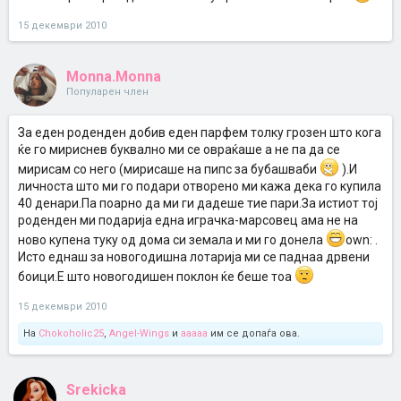
15 декември 2010
Monna.Monna
Популарен член
За еден роденден добив еден парфем толку грозен што кога
ќе го мириснев буквално ми се овраќаше а не па да се
мирисам со него (мирисаше на пипс за бубашваби
).И
личноста што ми го подари отворено ми кажа дека го купила
40 денари.Па поарно да ми ги дадеше тие пари.За истиот тој
роденден ми подарија една играчка-марсовец ама не на
ново купена туку од дома си земала и ми го донела
own: .
Исто еднаш за новогодишна лотарија ми се паднаа дрвени
боици.Е што новогодишен поклон ќе беше тоа
15 декември 2010
На
Chokoholic25
,
Angel-Wings
и
aaaaa
им се допаѓа ова.
Srekicka