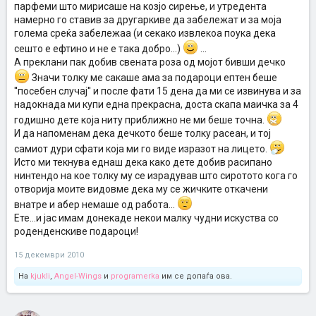
парфеми што мирисаше на козјо сирење, и утредента
намерно го ставив за другаркиве да забележат и за моја
голема среќа забележаа (и секако извлекоа поука дека
сешто е ефтино и не е така добро...)
...
А преклани пак добив свената роза од мојот бивши дечко
Значи толку ме сакаше ама за подароци ептен беше
''посебен случај'' и после фати 15 дена да ми се извинува и за
надокнада ми купи една прекрасна, доста скапа маичка за 4
годишно дете која ниту приближно не ми беше точна.
И да напоменам дека дечкото беше толку расеан, и тој
самиот дури сфати која ми го виде изразот на лицето.
Исто ми текнува еднаш дека како дете добив расипано
нинтендо на кое толку му се израдував што сиротото кога го
отворија моите видовме дека му се жичките откачени
внатре и абер немаше од работа...
Ете...и јас имам донекаде некои малку чудни искуства со
роденденскиве подароци!
15 декември 2010
На
kjukli
,
Angel-Wings
и
programerka
им се допаѓа ова.