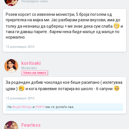
Популарен член
Розев корсет со извезени монистри, 5 броја поголем од
пријателка на мајка ми. Јас разбирам разни вкусови, ама до
толку да незнаеш да одбереш + ме знае дека сум слаба
и
така ги даваш парите...барем нека биде малце од малце по
нормално.
15 декември 2010
koritsaki
Moderator
Член на тимот
За роденден добив чоколадо кое беше расипано ( излегуваа
црви )
и кога правевме лотарија во школо - 6 сапуни
15 декември 2010
На
Angel-Wings
и
EVA19
им се допаѓа ова.
Fearless