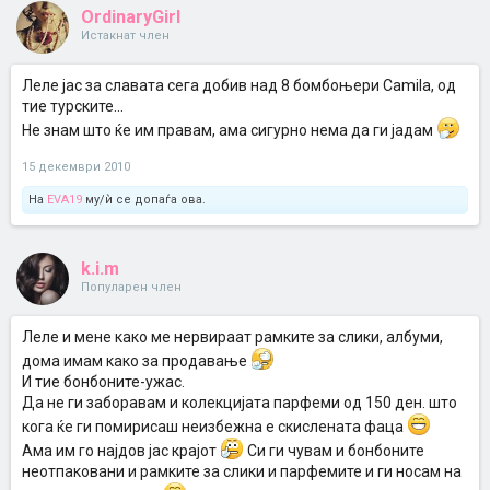
OrdinaryGirl
Истакнат член
Леле јас за славата сега добив над 8 бомбоњери Camila, од
тие турските...
Не знам што ќе им правам, ама сигурно нема да ги јадам
15 декември 2010
На
EVA19
му/ѝ се допаѓа ова.
k.i.m
Популарен член
Леле и мене како ме нервираат рамките за слики, албуми,
дома имам како за продавање
И тие бонбоните-ужас.
Да не ги заборавам и колекцијата парфеми од 150 ден. што
кога ќе ги помирисаш неизбежна е скислената фаца
Ама им го најдов јас крајот
Си ги чувам и бонбоните
неотпаковани и рамките за слики и парфемите и ги носам на