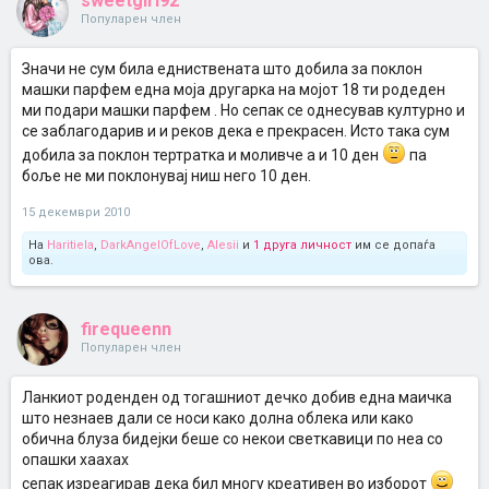
sweetgirl92
Популарен член
Значи не сум била едниствената што добила за поклон
машки парфем една моја другарка на мојот 18 ти родеден
ми подари машки парфем . Но сепак се однесував културно и
се заблагодарив и и реков дека е прекрасен. Исто така сум
добила за поклон тертратка и моливче а и 10 ден
па
боље не ми поклонувај ниш него 10 ден.
15 декември 2010
На
Haritiela
,
DarkAngelOfLove
,
Alesii
и
1 друга личност
им се допаѓа
ова.
firequeenn
Популарен член
Ланкиот роденден од тогашниот дечко добив една маичка
што незнаев дали се носи како долна облека или како
обична блуза бидејки беше со некои светкавици по неа со
опашки хаахах
сепак изреагирав дека бил многу креативен во изборот