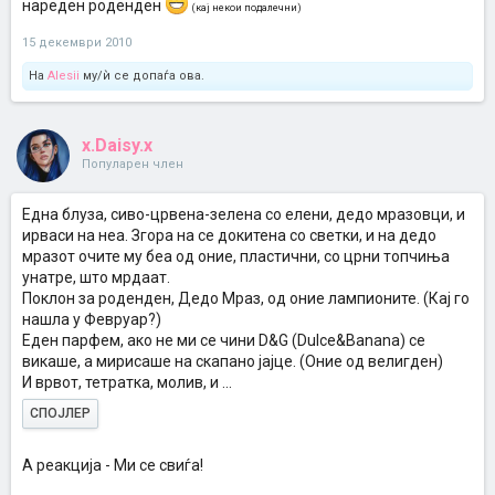
нареден роденден
(кај некои подалечни)
15 декември 2010
На
Alesii
му/ѝ се допаѓа ова.
x.Daisy.x
Популарен член
Една блуза, сиво-црвена-зелена со елени, дедо мразовци, и
ирваси на неа. Згора на се докитена со светки, и на дедо
мразот очите му беа од оние, пластични, со црни топчиња
унатре, што мрдаат.
Поклон за роденден, Дедо Мраз, од оние лампионите. (Кај го
нашла у Февруар?)
Еден парфем, ако не ми се чини D&G (Dulce&Banana) се
викаше, а мирисаше на скапано јајце. (Оние од велигден)
И врвот, тетратка, молив, и ...
СПОЈЛЕР
A реакција - Ми се свиѓа!