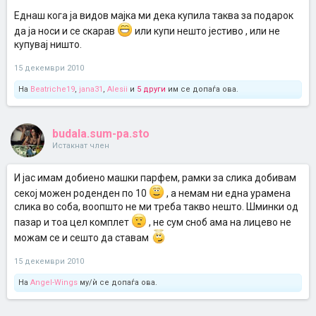
Еднаш кога ја видов мајка ми дека купила таква за подарок
да ја носи и се скарав
или купи нешто јестиво , или не
купувај ништо.
15 декември 2010
На
Beatriche19
,
jana31
,
Alesii
и
5 други
им се допаѓа ова.
budala.sum-pa.sto
Истакнат член
И јас имам добиено машки парфем, рамки за слика добивам
секој можен роденден по 10
, а немам ни една урамена
слика во соба, воопшто не ми треба такво нешто. Шминки од
пазар и тоа цел комплет
, не сум сноб ама на лицево не
можам се и сешто да ставам
15 декември 2010
На
Angel-Wings
му/ѝ се допаѓа ова.