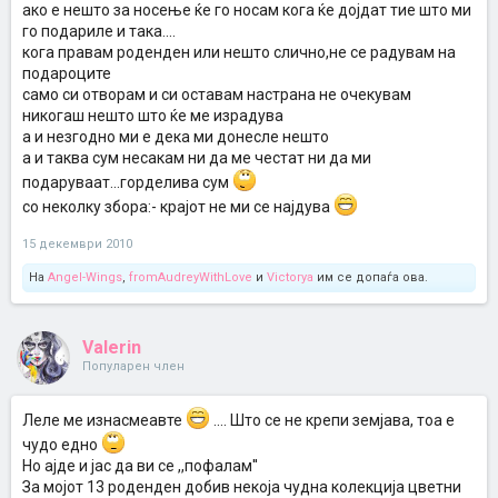
ако е нешто за носење ќе го носам кога ќе дојдат тие што ми
го подариле и така....
кога правам роденден или нешто слично,не се радувам на
подароците
само си отворам и си оставам настрана не очекувам
никогаш нешто што ќе ме израдува
а и незгодно ми е дека ми донесле нешто
а и таква сум несакам ни да ме честат ни да ми
подаруваат...горделива сум
со неколку збора:- крајот не ми се најдува
15 декември 2010
На
Angel-Wings
,
fromAudreyWithLove
и
Victorya
им се допаѓа ова.
Valerin
Популарен член
Леле ме изнасмеавте
.... Што се не крепи земјава, тоа е
чудо едно
Но ајде и јас да ви се ,,пофалам''
За мојот 13 роденден добив некоја чудна колекција цветни