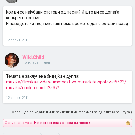
Kои ви се најубави спотови од песни? И што ви се допаѓа
конкретно во нив..
И наведете хит кој никогаш нема времето да го остави назад
12 април 2011
Wild.Child
Популарен член
Темата е заклучена бидејќи е дупла:
muzika/filmska-i-video-umetnost-vo-muzickite-spotovi-t5523/
muzika/omilen-spot-t2537/
12 април 2011
(Мораш да се најавиш или зачлениш на форумот за да одговараш тука.)
Статус на темата:
Не е отворена за нови одговори.