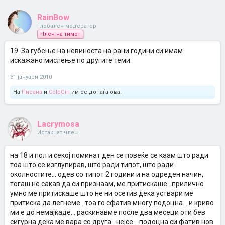
RainBow
Глобален модератор
Член на тимот
19. За губење на невиноста на рани години си имам
искажано мислење по другите теми.
31 јануари 2010
На
Писана
и
ColdGirl
им се допаѓа ова.
Lacrymosa
Истакнат член
на 18 и пол и секој поминат ден се повеќе се каам што ради
тоа што се изглупирав, што ради типот, што ради
околностите... одев со типот 2 години и на одреден начин,
тогаш не сакав да си признаам, ме притискаше.. прилично
умно ме притискаше што не ни осетив дека уствари ме
притиска да легнеме.. тоа го сфатив многу подоцна... и криво
ми е до немајкаде... раскинавме после два месеци оти бев
сигурна дека ме вара со друга.. нејсе... подоцна си фатив нов