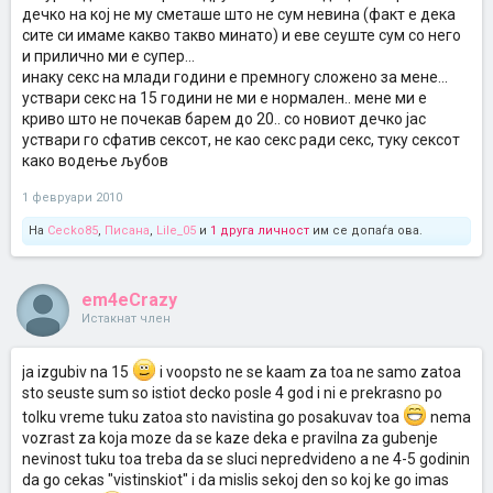
дечко на кој не му сметаше што не сум невина (факт е дека
сите си имаме какво такво минато) и еве сеуште сум со него
и прилично ми е супер...
инаку секс на млади години е премногу сложено за мене...
уствари секс на 15 години не ми е нормален.. мене ми е
криво што не почекав барем до 20.. со новиот дечко јас
уствари го сфатив сексот, не као секс ради секс, туку сексот
како водење љубов
1 февруари 2010
На
Cecko85
,
Писана
,
Lile_05
и
1 друга личност
им се допаѓа ова.
em4eCrazy
Истакнат член
ja izgubiv na 15
i voopsto ne se kaam za toa ne samo zatoa
sto seuste sum so istiot decko posle 4 god i ni e prekrasno po
tolku vreme tuku zatoa sto navistina go posakuvav toa
nema
vozrast za koja moze da se kaze deka e pravilna za gubenje
nevinost tuku toa treba da se sluci nepredvideno a ne 4-5 godinin
da go cekas "vistinskiot" i da mislis sekoj den so koj ke go imas