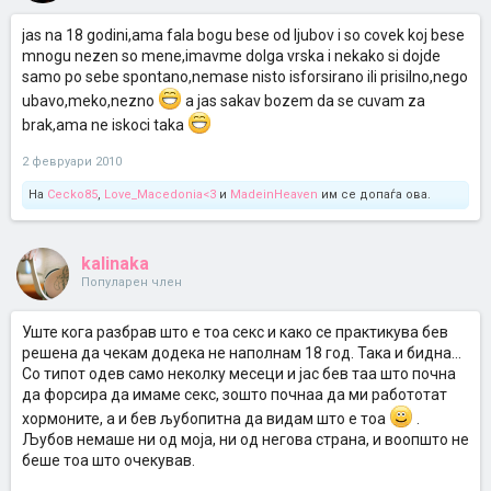
jas na 18 godini,ama fala bogu bese od ljubov i so covek koj bese
mnogu nezen so mene,imavme dolga vrska i nekako si dojde
samo po sebe spontano,nemase nisto isforsirano ili prisilno,nego
ubavo,meko,nezno
a jas sakav bozem da se cuvam za
brak,ama ne iskoci taka
2 февруари 2010
На
Cecko85
,
Love_Macedonia<3
и
MadeinHeaven
им се допаѓа ова.
kalinaka
Популарен член
Уште кога разбрав што е тоа секс и како се практикува бев
решена да чекам додека не наполнам 18 год. Така и бидна...
Со типот одев само неколку месеци и јас бев таа што почна
да форсира да имаме секс, зошто почнаа да ми работотат
хормоните, а и бев љубопитна да видам што е тоа
.
Љубов немаше ни од моја, ни од негова страна, и воопшто не
беше тоа што очекував.