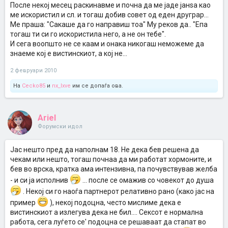
После некој месец раскинавме и почна да ме јаде јанѕа као
ме искористил и сл. и тогаш добив совет од еден друграp...
Ме праша: "Сакаше да го направиш тоа" Му реков да.. "Епа
тогаш ти си го искористила него, а не он тебе".
И сега воопшто не се каам и онака никогаш неможеме да
знаеме кој е вистинскиот, а кој не...
2 февруари 2010
На
Cecko85
и
nx_lxve
им се допаѓа ова.
Ariel
Форумски идол
Јас нешто пред да наполнам 18. Не дека бев решена да
чекам или нешто, тогаш почнаа да ми работат хормоните, и
бев во врска, кратка ама интензивна, па почувствував желба
- и си ја исполнив
... после се омажив со човекот до душа
. Некој си го наоѓа партнерот релативно рано (како јас на
пример
), некој подоцна, често мислиме дека е
вистинскиот а излегува дека не бил.... Сексот е нормална
работа, сега луѓето се' подоцна се решаваат да стапат во