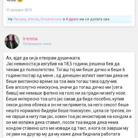
31 јануари 2010
На
Писана
,
tritocki
,
Dead-mouse
и
8 други
им се допаѓа ова.
irenna
Популарен член
Ах, ајде да си ја отворам душичката.
Јас невиноста ја изгубив на 18,5 години, решена бев да
чекам до полнолетство. Тогаш тој ми беше дечко и беше 6
години постар од мене , од денешен аспект сметам дека не
беше вистинско време за тоа ама тогаш така одлучив.
Бев апсолутно неискусна, значи до тогаш дечко ми (сега
бивш) ме немаше фатено на голо ни за гради ни меѓу нозе.
Беше интересно тоа што јас сакав да биде посебно, купив
секси долна облека а он не ни примети, за него сексот беше
нешто нормално бидејќи беше поискусен , цела се тресев, он
не сврши а ниту пак јас, освен тоа јас инсистирав на кондом а
он ме излажа дека ставил , после тоа видов дека нема
кондом ставено што ме извади од такт, а кога се заврши му
се јави на другар му да му каже дека биднала работата