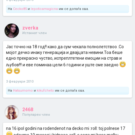
На
Cecko85
и
lepoticamagicna
им се допаѓа ова.
zverka
Истакнат член
Јас точно на 18 год!! како да сум чекала полнолетствоо .Со
мојот дечко инаку генерација и двајцата невини.Тоа беше
едно прекрасно чуство, испреплтетени емоции на страв и
љубов!!! и еве поминаа цели 6 години и уште сме заедно
3 февруари 2010
На
Hatsumomo
и
kikufcheto
им се допаѓа ова.
2468
Популарен член
na 16 ipol godini na rodendenot na decko mi :roll: toj polnese 17