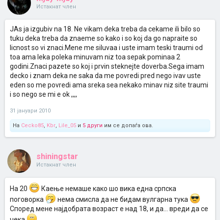
Истакнат член
JAs ja izgubiv na 18. Ne vikam deka treba da cekame ili bilo so
tuku deka treba da znaeme so kako i so koj da go napraite so
licnost so vi znaci.Mene me siluvaa i uste imam teski traumi od
toa ama leka poleka minuvam niz toa sepak pominaa 2
godini.Znaci pazete so koj i prvin steknejte doverba.Sega imam
decko i znam deka ne saka da me povredi pred nego ivav uste
eden so me povredi ama sreka sea nekako minav niz site traumi
i so nego se mi e ok ,,,,
31 јануари 2010
На
Cecko85
,
Kbr
,
Lile_05
и
5 други
им се допаѓа ова.
shiningstar
Истакнат член
На 20
Каење немаше како шо вика една српска
поговорка
нема смисла да не бидам вулгарна тука
Според мене најдобрата возраст е над 18, и да... вреди да се
чека