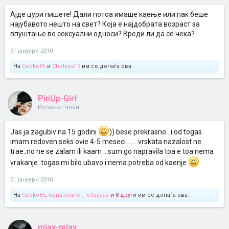
Ајде цури пишете! Дали потоа имаше каење или пак беше
најубавото нешто на свет? Која е најдобрата возраст за
впуштање во сексуални односи? Вреди ли да се чека?
31 јануари 2010
На
Cecko85
и
Chelsea19
им се допаѓа ова.
PinUp-Girl
Истакнат член
Jas ja zagubiv na 15 godini
)) bese prekrasno...i od togas
imam redoven seks ovie 4-5 meseci........vrskata nazalost ne
trae..no ne se zalam ili kaam ...sum go napravila toa e toa nema
vrakanje..togas mi bilo ubavo i nema potreba od kaenje
31 јануари 2010
На
Cecko85
,
IvanaJenner
,
leilaaaaa
и
8 други
им се допаѓа ова.
mjay-mjay