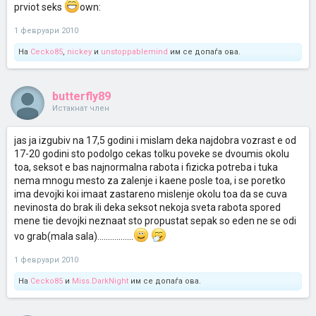
prviot seks
own:
1 февруари 2010
На
Cecko85
,
nickey
и
unstoppablemind
им се допаѓа ова.
butterfly89
Истакнат член
jas ja izgubiv na 17,5 godini i mislam deka najdobra vozrast e od
17-20 godini sto podolgo cekas tolku poveke se dvoumis okolu
toa, seksot e bas najnormalna rabota i fizicka potreba i tuka
nema mnogu mesto za zalenje i kaene posle toa, i se poretko
ima devojki koi imaat zastareno mislenje okolu toa da se cuva
nevinosta do brak ili deka seksot nekoja sveta rabota spored
mene tie devojki neznaat sto propustat sepak so eden ne se odi
vo grab(mala sala).................
1 февруари 2010
На
Cecko85
и
Miss.DarkNight
им се допаѓа ова.