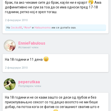
брак, па ако чекаме сите до брак, кај ќе ни е крајот
Ама
дефинитивно не сум за тоа да се има односи пред 17-18
годнини, ретко кој е зрел тогаш.
2 февруари 2010
На
Cecko85
,
*Ane*
и
Hatsumomo
им се допаѓа ова.
EnnieFabulous
Истакнат член
На 18 години и 11 дена
2 февруари 2010
peperutkaa
Популарен член
На 18 години и не се каам зашто се деси од лјубов и без
присилувања,но сексот со тој децко воопсто не ми беше
добар, па потоа кога се фатив со сегашниот сватив што е