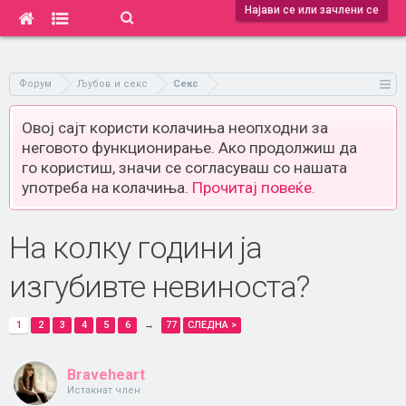
Најави се или зачлени се
Форум
Љубов и секс
Секс
Овој сајт користи колачиња неопходни за
неговото функционирање. Ако продолжиш да
го користиш, значи се согласуваш со нашата
употреба на колачиња.
Прочитај повеќе.
На колку години ја
изгубивте невиноста?
1
2
3
4
5
6
→
77
СЛЕДНА >
Braveheart
Истакнат член