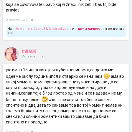
koja se cuvstvuvate ubavo koj vi znaci...mozebi i bas toj bide
praviot
2 февруари 2010
На
little women
,
Cecko85
,
Istata od vcera
и
1 друга личност
им се допаѓа
ова.
mila89
Истакнат член
јас имав 18 ипол кога ја изгубив невиноста,со дечко ми
одевме околу година ипол и стварно се изначека
ама во
никој момент не ме присилуваше ниту инсистираше да се
случи порано,додуша се задоволувавме и на други
начини,сепак тој е 5 год постар од мене,и се надевам не му
беше толку тешко
а кога се случи тоа беше сосем
спонтано и двајцата го сакавме тоа во тој момент,немав ни
голема болка ниту пак крв,намерно не го направовме со
свеќи или слични романтики зашто сакавме да биде
спонтано и природно
3 февруари 2010