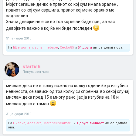
Мојот сегашен дечко е првиот со кој сум имала орален ,
првиот со кој сум свршила, првиот кој мене орално ме
задоволил.
Значи девојки не е се во тоа кој ќе ви биде прв , за нас
девојките важно е кој ќе ни биде последен
31 јануари 2010
На
little women
,
sunshinebabe
,
Cecko85
и
54 други
им се допаѓа ова.
starfish
Популарен член
мислам дека не е толку важно на колку години ќе ја изгубиш
невиноста, се зависи од тоа колку си спремна. во секој случај
мислам дека пред 15 е многу рано. јас ја изгубив на 18 и
мислам дека е таман
31 јануари 2010
На
Писана
,
AnaKlarc
,
MarchelineAmaru
и
1 друга личност
им се допаѓа
ова.