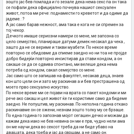
зошто јас бев помлада и го зезале дека нема секс па он така
се пофали дека официјално почнува нашиот сексуален
живот, потоа ми рече: поднамести го креветот и да одиме да
јадеме. :?
А јас само барав нежност, ама така е кога не си спремен за
тој чекор.
Дечкото имаше сериозни намери со мене, ме запозна со
цело семејство, планираше датуми демек несакал да чека ,
зашто да не се вериме и такви муабети. По некое време
повторно се обидовме да спиеме заедно но ни тоа не пројде
добро бидејќи повторно инсистирав да стави кондом, а он
сакаше се да се одвива спонтано, ми велеше дека нема
потреба од кондом, сакал семејство со мене.
Јас само што се запишав на факултет, несакав деца, знаев
кон што цели он и зато му раскинав а и бев престрашена од
моето прво сексуално искуство.
По некое време ми се појави на врата со пакет кондоми и ми
рече ако сакаш и цел живот ќе ги користиме само да бидеме
заедно. Не попуштив, му раскинав. По неполна година откако
раскинавме он се ожени, незнам зошто толку му се брзаше.
По една година го запознав мојот сегашен дечко и можам да
кажам дека иако не бев невина он ми е прв, чудно нели ама
он ме научи дека во сексот треба да ни биде убаво на
двајцата, дека треба и јас да свршам, а не само он.