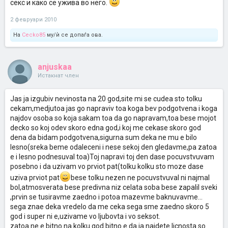
секс и како се ужива во него.
2 февруари 2010
На
Cecko85
му/ѝ се допаѓа ова.
anjuskaa
Истакнат член
Jas ja izgubiv nevinosta na 20 god,site mi se cudea sto tolku
cekam,medjutoa jas go napraviv toa koga bev podgotvena i koga
najdov osoba so koja sakam toa da go napravam,toa bese mojot
decko so koj odev skoro edna god,i koj me cekase skoro god
dena da bidam podgotvena,sigurna sum deka ne mu e bilo
lesno(sreka beme odaleceni i nese sekoj den gledavme,pa zatoa
e i lesno podnesuval toa)Toj napravi toj den dase pocuvstvuvam
posebno i da uzivam vo prviot pat(tolku kolku sto moze dase
uziva prviot pat
bese tolku nezen ne pocuvstvuval ni najmal
bol,atmosverata bese predivna niz celata soba bese zapalil sveki
,prvin se tusiravme zaedno i potoa mazevme baknuvavme...
sega znae deka vredelo da me ceka sega sme zaedno skoro 5
god i super ni e,uzivame vo ljubovta i vo seksot.
zatoa ne e bitno na kolku god bitno e da ja najdete licnosta so