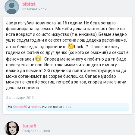
bibitri
Истакнат член
Јас ја изгубив невиноста на 16 години. Не бев воопшто
фасцинирана од сексот. Можеби дека и партнерот беше на
иста возраст и со исто искуство (т.е. никакво). Бевме заедно
уште седум години а сексот остана лош додека раскинавме,
а тоа беше една од причините
hock: :? . После неколку
години се фатив со друг дечко (со кого се омажив) и сексот е
феноменален
. Според мене многу е побитно да ти биде
последен а не прв. Исто така имам читано дека е многу
важно да поминат 2-3 години од првата менструација за да
може организмот да созрее биолошки. Сепак најдобар
момент е кога ќе осетиш потреба за тоа, според мене значи
дека си спремна.
2 февруари 2010
На
Cecko85
и
nickey
им се допаѓа ова.
tanja6
Популарен член