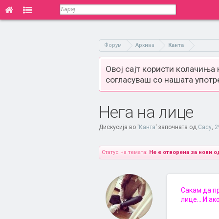
Форум
Архива
Канта
Овој сајт користи колачиња
согласуваш со нашата употр
Нега на лице
Дискусија во '
Канта
' започната од
Cacy
,
2
Статус на темата:
Не е отворена за нови о
Сакам да п
лице....И а