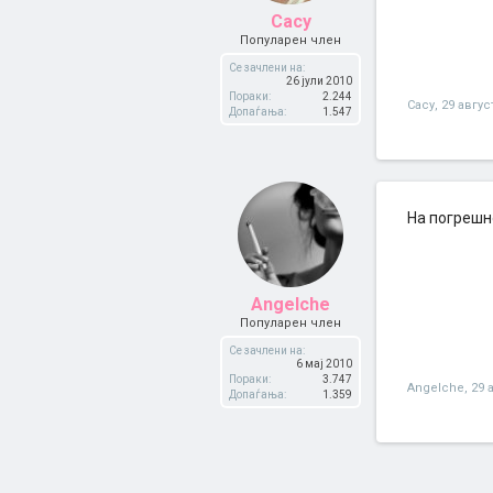
Cacy
Популарен член
Се зачлени на:
26 јули 2010
Пораки:
2.244
Cacy
,
29 авгус
Допаѓања:
1.547
На погрешно
Angelche
Популарен член
Се зачлени на:
6 мај 2010
Пораки:
3.747
Angelche
,
29 
Допаѓања:
1.359