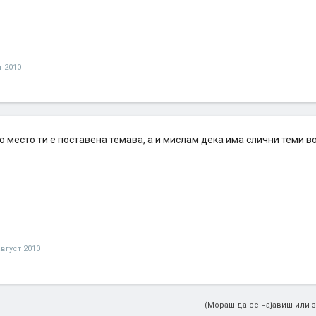
т 2010
 место ти е поставена темава, а и мислам дека има слични теми во
август 2010
(Мораш да се најавиш или з