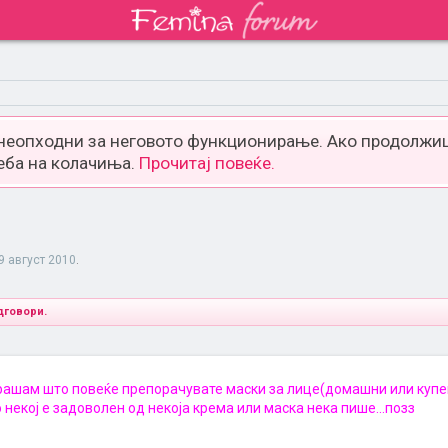
 неопходни за неговото функционирање. Ако продолжиш
еба на колачиња.
Прочитај повеќе.
9 август 2010
.
дговори.
рашам што повеќе препорачувате маски за лице(домашни или купени
ко некој е задоволен од некоја крема или маска нека пише...позз