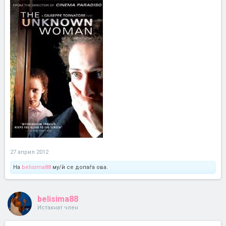
27 април 2012
На
belisima88
му/ѝ се допаѓа ова.
belisima88
Истакнат член