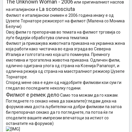
The Unknown Woman - 2006
или оригиналниот наслов
La sconosciuta
на италијански e
Филмот е италијански снимен е 2006 година инаку е од
Џузепе Торнаторе режисерот на филмот (Малена со Моника
Белучи)
Овој филм го препорачав во темата на филмот трговија со
луѓе бидејќи обработува слична тематика
Филмот ја прикажува животната приказна на украинка жена
која работи како чистачка во една зграда во Северна
Италија и голготата низ која што поминува. Премногу
емотивна и трогателна животна приказна. Одличен филм,
одлично одиграна улога од страна на Ксенија Рапапорт, и
одлична режија од страна на маестралниот режисер Џузепе
Торнаторе.
Според мене ова е еден од најдобрите филмови кои сум ги
гледал во последните неколку години.
Филмот е ремек дело
Само тоа можам да го кажам.
Погледнете го секако нема да зажалите(гледам дека на
форумов има доста љубителки на добри филмови па затоа
би препорачал секако да го погледнете, па потоа ќе ги
споделите вашите импресии впечатоци за истиот со
останатите на форумов)