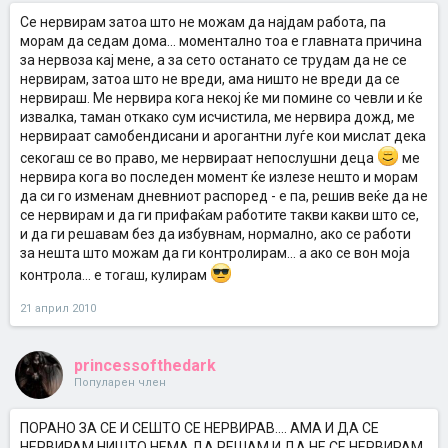
Се нервирам затоа што не можам да најдам работа, па
морам да седам дома... моментално тоа е главната причина
за нервоза кај мене, а за сето останато се трудам да не се
нервирам, затоа што не вреди, ама ништо не вреди да се
нервираш. Ме нервира кога некој ќе ми помине со чевли и ќе
извалка, таман откако сум исчистила, ме нервира дожд, ме
нервираат самобендисани и арогантни луѓе кои мислат дека
секогаш се во право, ме нервираат непослушни деца
ме
нервира кога во последен момент ќе излезе нешто и морам
да си го изменам дневниот распоред - е па, решив веќе да не
се нервирам и да ги прифаќам работите такви какви што се,
и да ги решавам без да избувнам, нормално, ако се работи
за нешта што можам да ги контролирам... а ако се вон моја
контрола... е тогаш, кулирам
21 април 2010
princessofthedark
Популарен член
ПОРАНО ЗА СЕ И СЕШТО СЕ НЕРВИРАВ.... АМА И ДА СЕ
НЕРВИРАМ НИШТО НЕМА ДА РЕШАМ И ДА НЕ СЕ НЕРВИРАМ