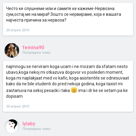
Често ке слушнеме или и самите ке кажеме-Нервозна
сум,остај ме на мира!! Зошто се нервираме, која е вашата
најчеста причина за нервоза?
20 април 2010
femina90
Популарен член
najmnogu se nerviram koga ucam i ne mozam da sfatam nesto
ubavo,koga nekoj mi otkazuva dogovor vo posleden moment,
koga mi naplakjaat med vo kafic, koga asistentite se odnesuvaat
kako da ne bile studenti do pred nekoja godina, koga taxist mi
zastanuva na sekoj pesacki i taka
ima i dr ke se setam pa ke
dopisam
20 април 2010
lylaby
Популарен член