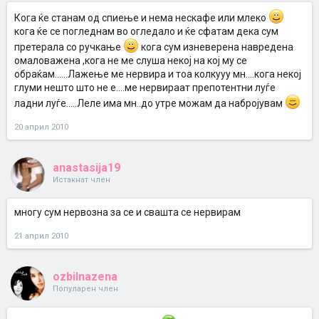
Кога ќе станам од спиење и нема нескафе или млеко
кога ќе се погледнам во огледало и ќе сфатам дека сум
претерала со ручкање
кога сум изневерена навредена
омаловажена ,кога не ме слуша некој на кој му се
обраќам......Лажење ме нервира и тоа колкууу мн....кога некој
глуми нешто што не е....ме нервираат препотентни луѓе
ладни луѓе.....Леле има мн..до утре можам да набројувам
20 април 2010
anastasija19
Истакнат член
многу сум нервозна за се и свашта се нервирам
21 април 2010
ozbilnazena
Популарен член