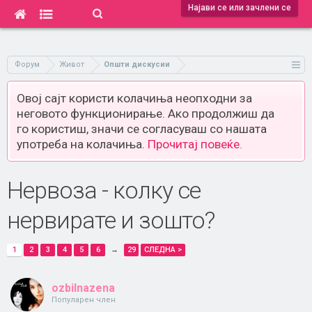
Најави се или зачлени се
Форум
Живот
Општи дискусии
Овој сајт користи колачиња неопходни за
неговото функционирање. Ако продолжиш да
го користиш, значи се согласуваш со нашата
употреба на колачиња.
Прочитај повеќе.
Нервоза - колку се
нервирате и зошто?
1
2
3
4
5
6
→
29
СЛЕДНА >
ozbilnazena
Популарен член