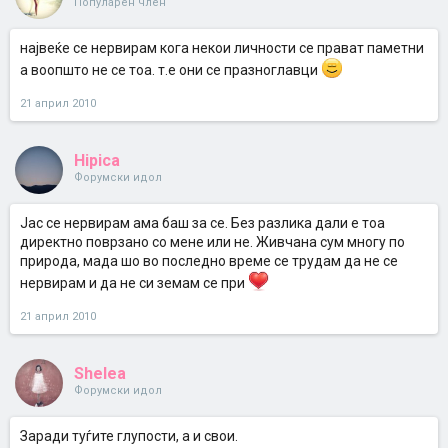
Популарен член
највеќе се нервирам кога некои личности се прават паметни
а воопшто не се тоа. т.е они се празноглавци
21 април 2010
Hipica
Форумски идол
Јас се нервирам ама баш за се. Без разлика дали е тоа
директно поврзано со мене или не. Живчана сум многу по
природа, мада шо во последно време се трудам да не се
нервирам и да не си земам се при
21 април 2010
Shelea
Форумски идол
Заради туѓите глупости, а и свои.