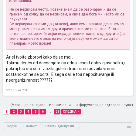
Ariel напиша:
Не се нервирам често. Повеќе знам да се разочарам и да се
грижам од колку да се нервирам, а овие две бога ми често ми се
случуваат.
Се нервирам кога ми доцни некој, иако сум најавила дека немам
многу време, или имам други причини кои ми се важни. Е тогаш
ептен се нервирам бидејќи поради непочитвањето од другите (за
мене доцнењето е знак на непочитување) не можам да си го
планирам моето време!
Ariel tvoite zborovi kako da se moi .
Tokmu denes od docnenjeto na edna licnost dobiv glavobolka,i
pokraj toa sto sum vlozila golem trud i sum odvoila vreme
sostanokot ne se odrzi. E sega dali e toa nepocituvanje ili
neorganiziranost ??????
22 април 2010
(Мораш да се најавиш или зачлениш на форумот за да одговараш тука.)
1
2
3
4
5
6
→
29
СЛЕДНА >
Форум
Живот
Општи дискусии