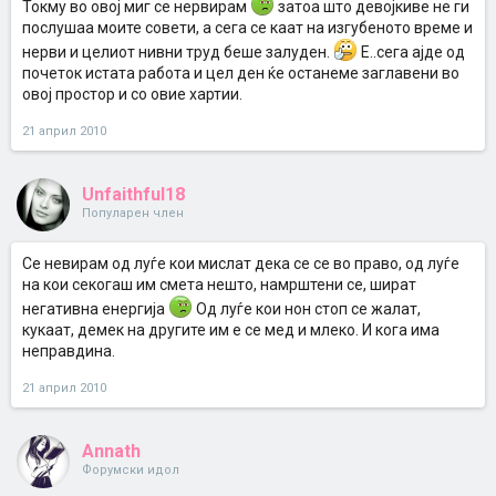
Токму во овој миг се нервирам
затоа што девојкиве не ги
послушаа моите совети, а сега се каат на изгубеното време и
нерви и целиот нивни труд беше залуден.
Е..сега ајде од
почеток истата работа и цел ден ќе останеме заглавени во
овој простор и со овие хартии.
21 април 2010
Unfaithful18
Популарен член
Се невирам од луѓе кои мислат дека се се во право, од луѓе
на кои секогаш им смета нешто, намрштени се, шират
негативна енергија
Од луѓе кои нон стоп се жалат,
кукаат, демек на другите им е се мед и млеко. И кога има
неправдина.
21 април 2010
Annath
Форумски идол