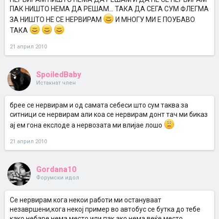
ПАК НИШТО НЕМА ДА РЕШАМ... ТАКА ДА СЕГА СУМ ФЛЕГМА
ЗА НИШТО НЕ СЕ НЕРВИРАМ
И МНОГУ МИ Е ПОУБАВО
ТАКА
21 април 2010
SpoiledBaby
Истакнат член
брее се нервирам и од самата себеси што сум таква за
ситници се нервирам али коа се нервирам донт тач ми биказ
ај ем гона екслоде а нервозата ми влијае лошо
21 април 2010
Gordana10
Форумски идол
Се нервирам кога некои работи ми остануваат
незавршени,кога некој пример во автобус се бутка до тебе
како небаре нема место или пак ако нема веќе место