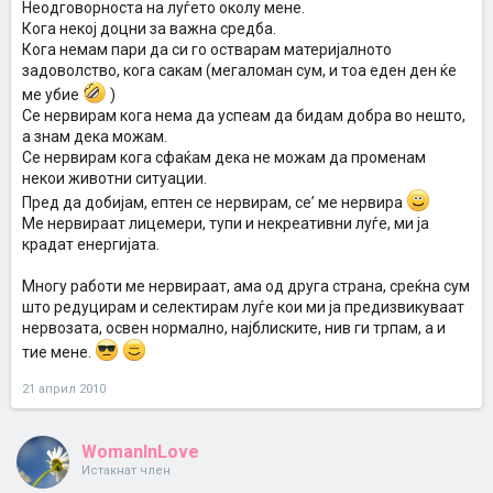
Неодговорноста на луѓето околу мене.
Кога некој доцни за важна средба.
Кога немам пари да си го остварам материјалното
задоволство, кога сакам (мегаломан сум, и тоа еден ден ќе
ме убие
)
Се нервирам кога нема да успеам да бидам добра во нешто,
а знам дека можам.
Се нервирам кога сфаќам дека не можам да променам
некои животни ситуации.
Пред да добијам, ептен се нервирам, се’ ме нервира
Ме нервираат лицемери, тупи и некреативни луѓе, ми ја
крадат енергијата.
Многу работи ме нервираат, ама од друга страна, среќна сум
што редуцирам и селектирам луѓе кои ми ја предизвикуваат
нервозата, освен нормално, најблиските, нив ги трпам, а и
тие мене.
21 април 2010
WomanInLove
Истакнат член