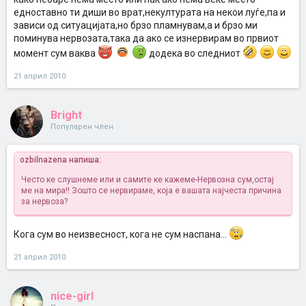
едноставно ти диши во врат,некултурата на некои луѓe,па и
зависи од ситуацијата,но брзо пламнувам,а и брзо ми
поминува нервозата,така да ако се изнервирам во првиот
момент сум ваква
додека во следниот
21 април 2010
Bright
Популарен член
ozbilnazena напиша:
Често ке слушнеме или и самите ке кажеме-Нервозна сум,остај
ме на мира!! Зошто се нервираме, која е вашата најчеста причина
за нервоза?
Кога сум во неизвесност, кога не сум наспана...
21 април 2010
nice-girl