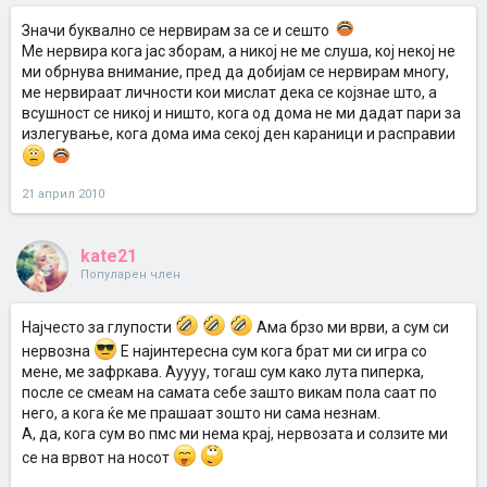
Значи буквално се нервирам за се и сешто
Ме нервира кога јас зборам, а никој не ме слуша, кој некој не
ми обрнува внимание, пред да добијам се нервирам многу,
ме нервираат личности кои мислат дека се којзнае што, а
всушност се никој и ништо, кога од дома не ми дадат пари за
излегување, кога дома има секој ден караници и расправии
21 април 2010
kate21
Популарен член
Најчесто за глупости
Ама брзо ми врви, а сум си
нервозна
Е најинтересна сум кога брат ми си игра со
мене, ме зафркава. Ауууу, тогаш сум како лута пиперка,
после се смеам на самата себе зашто викам пола саат по
него, а кога ќе ме прашаат зошто ни сама незнам.
А, да, кога сум во пмс ми нема крај, нервозата и солзите ми
се на врвот на носот