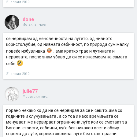
21 април 2010
done
Истакнат член
се нервирам од нечовечноста на луѓето, од нивното
користољубие, од нивната себичност, по природа сум малку
повеќе избувливка
, ама кратко трае и лутината и
нервозата, после знам убаво да си се изнасмеам на самата
себе
21 април 2010
julie77
Форумски идол
порано некако ко да не се нервирав за се и сешто..ама со
годините и случувањата , а со тоа и како времињата се
менуваат..ме нервираат ограничени луѓе кои се сметаат за
Богови..егоисти, себични, луѓе без никаков осет и обзир
спрема др луѓе, спрема околина..луѓе без став..празни