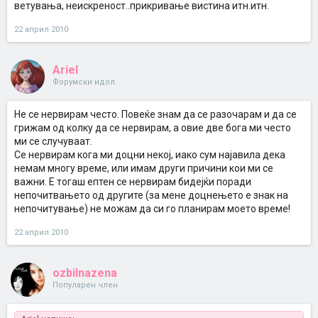
ветувања, неискреност..прикривање вистина итн.итн.
22 април 2010
Ariel
Форумски идол
Не се нервирам често. Повеќе знам да се разочарам и да се
грижам од колку да се нервирам, а овие две бога ми често
ми се случуваат.
Се нервирам кога ми доцни некој, иако сум најавила дека
немам многу време, или имам други причини кои ми се
важни. Е тогаш ептен се нервирам бидејќи поради
непочитвањето од другите (за мене доцнењето е знак на
непочитување) не можам да си го планирам моето време!
22 април 2010
ozbilnazena
Популарен член