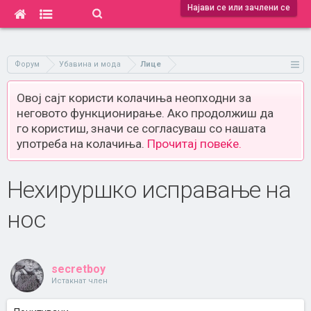
Најави се или зачлени се
Форум
Убавина и мода
Лице
Овој сајт користи колачиња неопходни за
неговото функционирање. Ако продолжиш да
го користиш, значи се согласуваш со нашата
употреба на колачиња.
Прочитај повеќе.
Нехируршко исправање на
нос
secretboy
Истакнат член