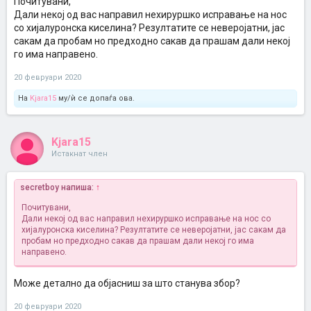
Почитувани,
Дали некој од вас направил нехируршко исправање на нос
со хијалуронска киселина? Резултатите се неверојатни, јас
сакам да пробам но предходно сакав да прашам дали некој
го има направено.
20 февруари 2020
На
Kjara15
му/ѝ се допаѓа ова.
Kjara15
Истакнат член
secretboy напиша:
↑
Почитувани,
Дали некој од вас направил нехируршко исправање на нос со
хијалуронска киселина? Резултатите се неверојатни, јас сакам да
пробам но предходно сакав да прашам дали некој го има
направено.
Може детално да објасниш за што станува збор?
20 февруари 2020