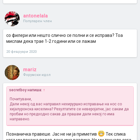
antonelala
Популарен член
со филери или нешто слично се полни и се исправа? Тоа
мислам дека трае 1-2 години или се лажам
20 февруари 2020
mariz
Форумски идол
secretboy напиша:
↑
Почитувани,
Дали некој од вас направил нехируршко исправање на нос со
хијалуронска киселина? Резултатите се неверојатни, јас сакам да
пробам но предходно сакав да прашам дали некој го има
направено.
Познаничка правеше. Јас не ни ја приметив
Тек слика