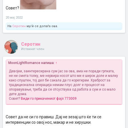
Совет?
20 мај 2022
На
Серотин
му/ѝ се допаѓа ова.
Серотин
Истакнат член
MoonLightRomance напиша:
↑
Девојки, заинтересирана сум јас за ова, ама не поради грпката,
не ни смета толку, ме нервира носот што ми е широк доле и малку
како спуштен, тој дел би сакала да го корегирам. Храброст за
традиционална операција немам плус долг е процесот на
опоравување, треба да се отсуствува од работа а сум и со мало
дете дома.
Совет?
Види го прикачениот фајл 773009
Совет да не си го правиш. Дај не зезај што ќе ти се
интервенции со овој нос, макар и не хирушки.