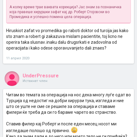
А колку време трае ваквата корекција? Јас знам за познаничка
која правеше хируршки зафат кај др. Роберт Стојовски во
Промедика и успешно помина цела операција.
Hiruskiot zafat vo promedika go raboti doktor od turcija jas kako
sto znam a robert gi zakazuva mislam pacientite, toj licno ne
operira taka slusnav..inaku dalu drugsrkati e zadovolna od
operacijata i kako odese oporavuvanjeto dali znaes?
11 април 2020
UnderPressure
Истакнат член
Читам во темата за операција на нос дека многу луѓе одат во
Турција од недостиг на добри хирурзи тука, изгледа и ние
што се уште не сме се решиле за операција и ставаме
филери ќе треба да си го бараме чарето во странство.
Ставив филер кај Роберт и после еден месец носот ми
изгледаше полошо од првично.
Како да знам дали е до него или моето тело не ги прифаќа?