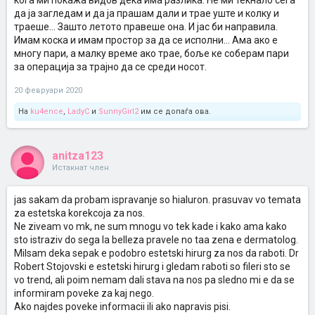
кога ми покажа видов дека има разлика. Не ми текнало сега
да ја загледам и да ја прашам дали и трае уште и колку и
траеше... Зашто летото правеше она. И јас би направила.
Имам коска и имам простор за да се исполни... Ама ако е
многу пари, а малку време ако трае, боље ке соберам пари
за операција за трајно да се среди носот.
20 февруари 2020
На
ku4ence
,
LadyC
и
SunnyGirl2
им се допаѓа ова.
anitza123
Истакнат член
jas sakam da probam ispravanje so hialuron. prasuvav vo temata
za estetska korekcoja za nos.
Ne ziveam vo mk, ne sum mnogu vo tek kade i kako ama kako
sto istraziv do sega la belleza pravele no taa zena e dermatolog.
Milsam deka sepak e podobro estetski hirurg za nos da raboti. Dr
Robert Stojovski e estetski hirurg i gledam raboti so fileri sto se
vo trend, ali poim nemam dali stava na nos pa sledno mi e da se
informiram poveke za kaj nego.
Ako najdes poveke informacii ili ako napravis pisi.