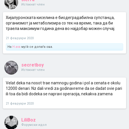
Истакнат член
Хијалуронската киселина е биодеградабилна супстанца,
организмот ја метаболизира со тек на време, така да би
траела максимум година дена во најдобар можен случај.
21 февруари 2020
На
H.ava
му/ѝ се допаѓа ова.
secretboy
Истакнат член
Velat deka na nosot trae namnogu godina i pol a cenata e okolu
12000 denari. Nz dali vredi za godinavreme da se dadat ovie pari
ili toa da bidi dodeka se napravi operacija, nekakva zamena
21 февруари 2020
LiliBoz
Форумски идол