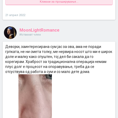
Кликни за проширување...
Доколку имате препорака за добар доктор за филери ве молам
пишете ми, не сакам да остане на ова.
21 април 2022
MoonLightRomance
Истакнат член
Девојки, заинтересирана сум јас за ова, ама не поради
грпката, не ни смета толку, ме нервира носот што ми е широк
доле и малку како спуштен, тој дел би сакала да го
корегирам. Храброст за традиционална операција немам
плус долг е процесот на опоравување, треба да се
отсуствува од работа а сум и со мало дете дома.