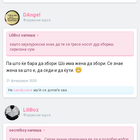
DAngel
Форумски идол
LiliBoz напиша:
↑
зашто хијалуронска знае да ти се тресе носот дур збориш.
сериозна сум.
Па што ќе бара да збори. Шо има жена да збори. Се знае
жена за што е, да седи и да ќути.
21 февруари 2020
На
candy.cane
му/ѝ се допаѓа ова.
LiliBoz
Форумски идол
secretboy напиша:
↑
Сега ме заплаши... Сепак значи операцина ќе да е подобар избор