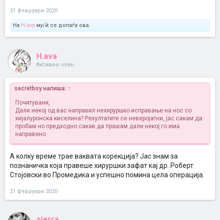
21 февруари 2020
На
H.ava
му/ѝ се допаѓа ова.
H.ava
Активен член
secretboy напиша:
↑
Почитувани,
Дали некој од вас направил нехируршко исправање на нос со
хијалуронска киселина? Резултатите се неверојатни, јас сакам да
пробам но предходно сакав да прашам дали некој го има
направено.
А колку време трае ваквата корекција? Јас знам за
познаничка која правеше хируршки зафат кај др. Роберт
Стојовски во Промедика и успешно помина цела операција.
21 февруари 2020
sierra