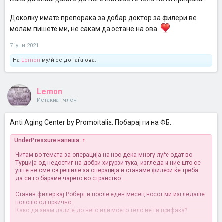
Доколку имате препорака за добар доктор за филери ве
молам пишете ми, не сакам да остане на ова.
7 јуни 2021
На
Lemon
му/ѝ се допаѓа ова.
Lemon
Истакнат член
Anti Aging Center by Promoitalia. Побарај ги на ФБ.
UnderPressure напиша:
↑
Читам во темата за операција на нос дека многу луѓе одат во
Турција од недостиг на добри хирурзи тука, изгледа и ние што се
уште не сме се решиле за операција и ставаме филери ќе треба
да си го бараме чарето во странство.
Ставив филер кај Роберт и после еден месец носот ми изгледаше
полошо од првично.
Како да знам дали е до него или моето тело не ги прифаќа?