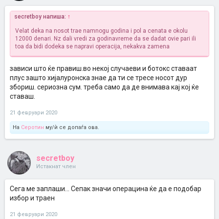
secretboy напиша:
↑
Velat deka na nosot trae namnogu godina i pol a cenata e okolu
12000 denari. Nz dali vredi za godinavreme da se dadat ovie pari ili
toa da bidi dodeka se napravi operacija, nekakva zamena
зависи што ќе правиш.во некој случаеви и ботокс ставаат
плус зашто хијалуронска знае да ти се тресе носот дур
збориш. сериозна сум. треба само да де внимава кај кој ќе
ставаш.
21 февруари 2020
На
Серотин
му/ѝ се допаѓа ова.
secretboy
Истакнат член
Сега ме заплаши... Сепак значи операцина ќе да е подобар
избор и траен
21 февруари 2020