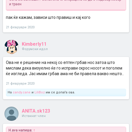
и траен
пак ќе кажам, зависи што правиш и кај кого
21 февруари 2020
Kimberly11
Форумски идол
Ова не е решение на некој со ептен грбав нос затоа што
мислам дека визуелно ќе го исправи скрос носот и поголем
ќе изгледа. Јас имам грбав ама не би правела вакво нешто..
21 февруари 2020
На
candy.cane
и
LiliBoz
им се допаѓа ова.
ANITA.sk123
Истакнат член
H.ava напиша:
↑