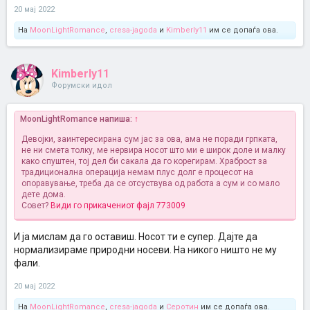
20 мај 2022
На
MoonLightRomance
,
cresa-jagoda
и
Kimberly11
им се допаѓа ова.
Kimberly11
Форумски идол
MoonLightRomance напиша:
↑
Девојки, заинтересирана сум јас за ова, ама не поради грпката,
не ни смета толку, ме нервира носот што ми е широк доле и малку
како спуштен, тој дел би сакала да го корегирам. Храброст за
традиционална операција немам плус долг е процесот на
опоравување, треба да се отсуствува од работа а сум и со мало
дете дома.
Совет?
Види го прикачениот фајл 773009
И ја мислам да го оставиш. Носот ти е супер. Дајте да
нормализираме природни носеви. На никого ништо не му
фали.
20 мај 2022
На
MoonLightRomance
,
cresa-jagoda
и
Серотин
им се допаѓа ова.