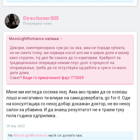
Directioner005
Популарен член
MoonLightRomance напиша:
↑
Девојки, заинтересирана сум јас за ова, ама не поради грпката,
не ни смета толку, ме нервира носот што ми е широк доле и малку
како спуштен, тој дел би сакала да го корегирам. Храброст за
традиционална операција немам плус долг е процесот на
опоравување, треба да се отсуствува од работа а сум и со мало
дете дома.
Совет?
Види го прикачениот фајл 773009
Мене ми изгледа сосема океј. Ама ако прави да се осеќаш
лошо и негативно ти влијае на самодовербата, go for it. Оди
на консултација со некој добар докажан доктор, не во некој
салон за убавина. И да знаеш резултатот не е траем туку
пола година одприлика..
20 мај 2022
На
MoonLightRomance
му/ѝ се допаѓа ова.