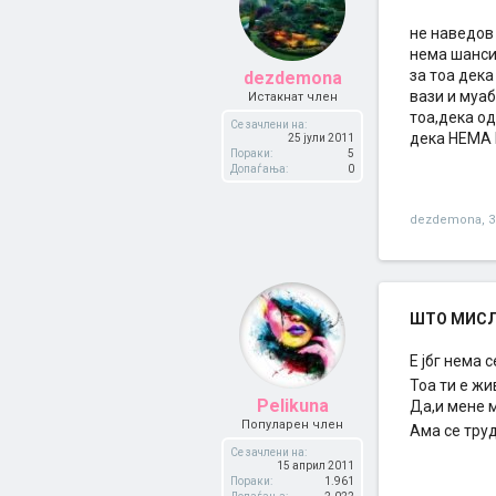
не наведов 
нема шанси 
за тоа дека
dezdemona
вази и муаб
Истакнат член
тоа,дека од
Се зачлени на:
дека НЕМА 
25 јули 2011
Пораки:
5
Допаѓања:
0
dezdemona
,
3
ШТО МИСЛИ
Е јбг нема 
Тоа ти е ж
Pelikuna
Да,и мене м
Популарен член
Ама се тру
Се зачлени на:
15 април 2011
Пораки:
1.961