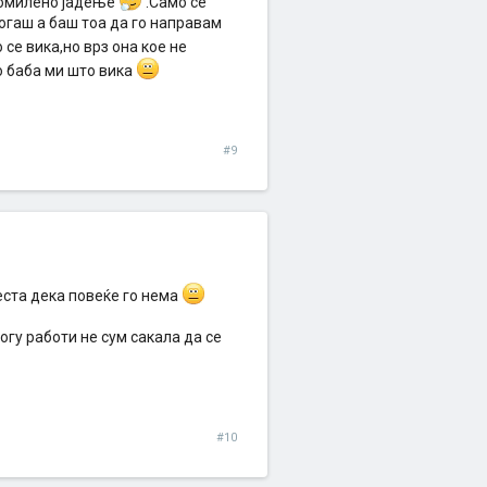
е омилено јадење
.Cамо се
огаш а баш тоа да го направам
се вика,но врз она кое не
о баба ми што вика
#9
еста дека повеќе го нема
огу работи не сум сакала да се
#10