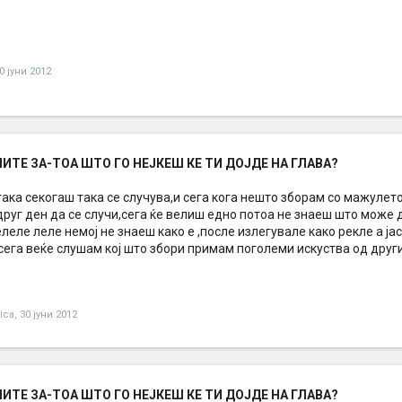
0 јуни 2012
ТЕ ЗА-ТОА ШТО ГО НЕЈКЕШ КЕ ТИ ДОЈДЕ НА ГЛАВА?
така секогаш така се случува,и сега кога нешто зборам со мажулет
руг ден да се случи,сега ќе велиш едно потоа не знаеш што може 
елеле леле немој не знаеш како е ,после излегувале како рекле а ј
 сега веќе слушам кој што збори примам поголеми искуства од друг
ica
,
30 јуни 2012
ТЕ ЗА-ТОА ШТО ГО НЕЈКЕШ КЕ ТИ ДОЈДЕ НА ГЛАВА?