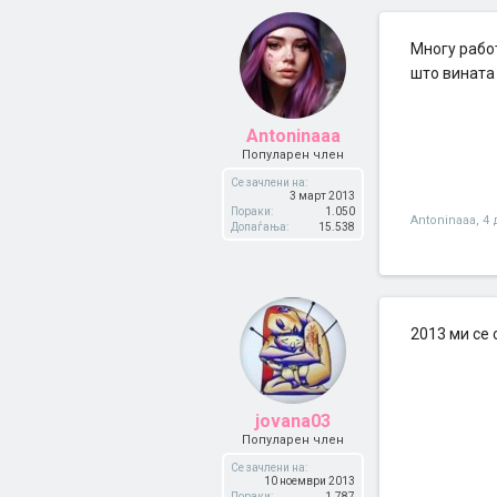
Многу работ
што вината 
Antoninaaa
Популарен член
Се зачлени на:
3 март 2013
Пораки:
1.050
Antoninaaa
,
4 
Допаѓања:
15.538
2013 ми се 
jovana03
Популарен член
Се зачлени на:
10 ноември 2013
Пораки:
1.787