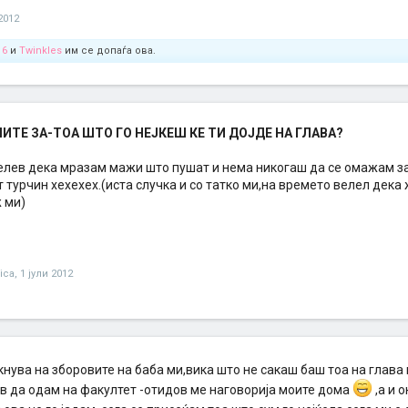
2012
16
и
Twinkles
им се допаѓа ова.
ТЕ ЗА-ТОА ШТО ГО НЕЈКЕШ КЕ ТИ ДОЈДЕ НА ГЛАВА?
 велев дека мразам мажи што пушат и нема никогаш да се омажам з
 турчин хехехех.(иста случка и со татко ми,на времето велел дека
 ми)
ica
,
1 јули 2012
нува на зборовите на баба ми,вика што не сакаш баш тоа на глава 
ав да одам на факултет -отидов ме наговорија моите дома
,а и 