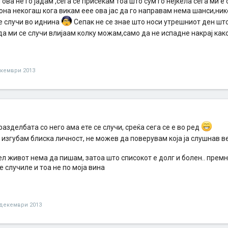
ова не го јадам ,сега се присеќам тоа што сум го нејќела сега ми 
на некогаш кога викам еее ова јас да го направам нема шанси,ник
е случи во иднина
Cепак не се знае што носи утрешниот ден што 
а ми се случи влијаам колку можам,само да не испадне накрај как
екември 2013
 разделбата со него ама ете се случи, среќа сега се е во ред
 изгубам блиска личност, не можев да поверувам која ја слушнав в
л живот нема да пишам, затоа што списокот е долг и болен.. премн
се случиле и тоа не по моја вина
 декември 2013