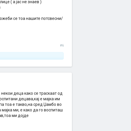
це ( а јас не знаев )
в
.пожеби се тоа нашите потсвесни/
#6
 некои деца како се траскаат од
оспитани децава,кај е мајка им
 па тоа е такво,на сред Џамбо во
 мајка ми, е како да го воспиташ
в,тоа ми дојде