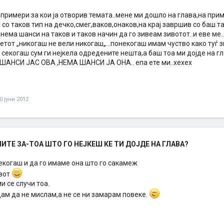
примери за кои ја отворив темата..мене ми дошло на глава,на прим
со таков тип на дечко,смег,ваков,онаков,на крај завршив со баш т
 нема шанси на таков и таков начин да го зивеам зивотот..и еве ме.
етот „никогаш не вели никогаш„...понекогаш имам чуство како туѓ
 секогаш сум ги нејкела одредените нешта,а баш тоа ми дојде на глава
ШАНСИ ЈАС ОВА ,НЕМА ШАНСИ ЈА ОНА.. епа ете ми..хехех
0 јуни 2012
ТЕ ЗА-ТОА ШТО ГО НЕЈКЕШ КЕ ТИ ДОЈДЕ НА ГЛАВА?
секогаш и да го имаме она што го сакамеж
ивот
и се случи тоа.
дам да не мислам,а не се ни замарам повеке.