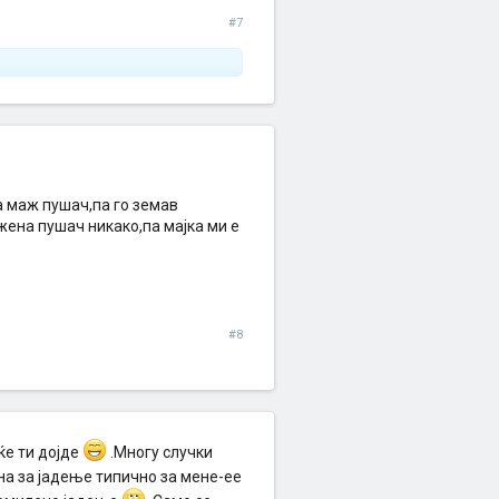
#7
а маж пушач,па го земав
 жена пушач никако,па мајка ми е
#8
ќе ти дојде
.Mногу случки
она за јадење типично за мене-ее