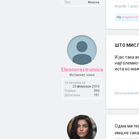
Пол:
Женски
Anja98
,
1 јули 
На
angelche
ШТО МИСЛИ
И јас така
најголемиот
иста ко маж
Eleonorastrumica
Истакнат член
Се зачлени на:
23 февруари 2010
Пораки:
390
Eleonorastrum
Допаѓања:
197
Oдма ми тек
има,не сак