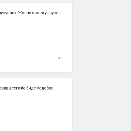
лучуваат. Жално и многу глупо е
#11
овава сега ќе биде подобро.