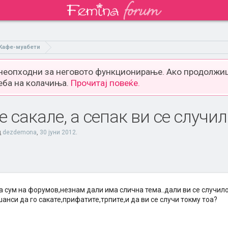
Кафе-муабети
 неопходни за неговото функционирање. Ако продолжиш
еба на колачиња.
Прочитај повеќе.
е сакале, а сепак ви се случи
д
dezdemona
,
30 јуни 2012
.
 сум на форумов,незнам дали има слична тема..дали ви се случило
анси да го сакате,прифатите,трпите,и да ви се случи токму тоа?