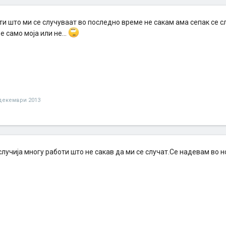
и што ми се случуваат во последно време не сакам ама сепак се с
е само моја или не...
декември 2013
случија многу работи што не сакав да ми се случат.Се надевам во н