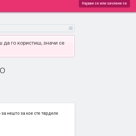
Најави се или зачлени се
 да го користиш, значи се
ло
 за нешто за кое сте тврделе