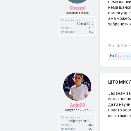
нема шанси 
нема шанси 
Sherryl
и многу др 
Истакнат член
ама можеби 
Се зачлени на:
забранети жел
30 мај 2012
Пораки:
211
Допаѓања:
147
Sherryl
,
30 јун
На
Eleonoras
ШТО МИСЛИ
Јас знам за
земја,плача
да ги научи
Anja98
новото веро
Популарен член
кога такво 
Се зачлени на:
26 февруари 2011
Пораки:
362
Допаѓања:
553