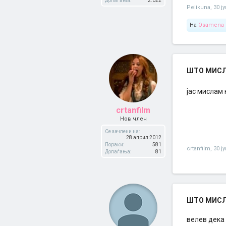
Допаѓања:
2.022
Pelikuna
,
30 ј
На
Osamena 
ШТО МИСЛИ
јас мислам 
crtanfilm
Нов член
Се зачлени на:
28 април 2012
Пораки:
581
crtanfilm
,
30 ј
Допаѓања:
81
ШТО МИСЛИ
велев дека 