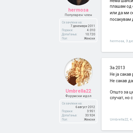
нема шанси 
плашам од о
hermosa
или да ми с
Популарен член
посакувам д
Се зачлени на:
7 декември 2011
Пораки:
4.010
Допаѓања:
10.720
Пол:
Женски
hermosa
,
3 д
За 2013
Не ја сакав
Не сакав да
Umbrella22
Општо за це
Форумски идол
случат, но 
Се зачлени на:
6 август 2012
Пораки:
3.951
Допаѓања:
33.924
Umbrella22
,
4
Пол:
Женски