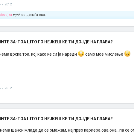
уни 2012
devojka
му/ѝ се допаѓа ова.
ТЕ ЗА-ТОА ШТО ГО НЕЈКЕШ КЕ ТИ ДОЈДЕ НА ГЛАВА?
нема врска тоа, кој како ке си ја нареди
само мое мислење
уни 2012
ТЕ ЗА-ТОА ШТО ГО НЕЈКЕШ КЕ ТИ ДОЈДЕ НА ГЛАВА?
нема шанси млада да се омажам, најпрво кариера ова она...па се ом