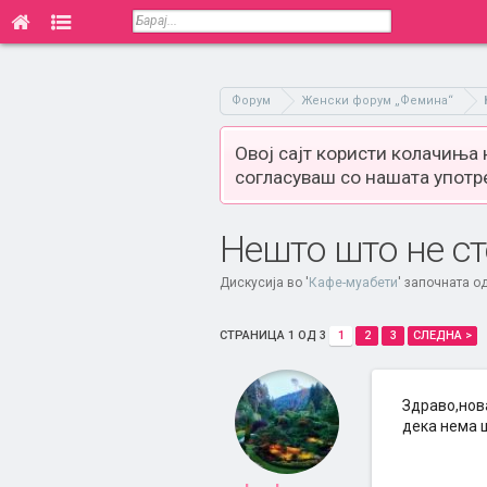
Форум
Женски форум „Фемина“
Овој сајт користи колачиња
согласуваш со нашата употр
Нешто што не ст
Дискусија во '
Кафе-муабети
' започната о
СТРАНИЦА 1 ОД 3
1
2
3
СЛЕДНА >
Здраво,нова
дека нема ш