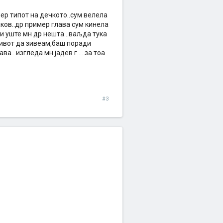
ер типот на дечкото..сум велела
аков..др пример глава сум кинела
.и уште мн др нешта...ваљда тука
 зивот да зивеам,баш поради
...изгледа мн јадев г.... за тоа
#3