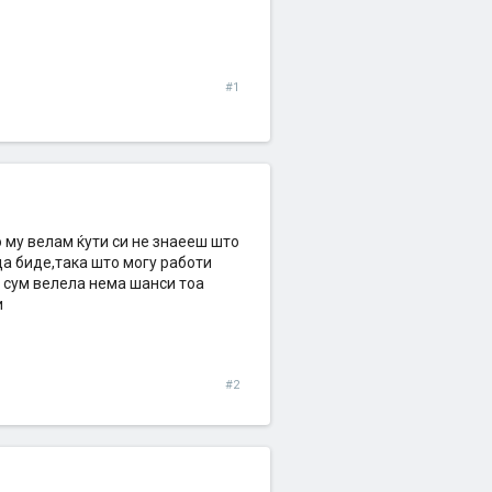
#1
о му велам ќути си не знаееш што
да биде,така што могу работи
ас сум велела нема шанси тоа
и
#2