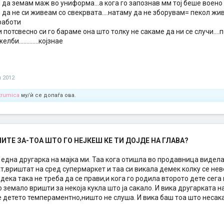
да земам маж во униформа...а кога го запознав мм тој беше воено ли
да не си живеам со свекрвата....натаму да не зборувам= пекол жи
работи
потсвесно си го бараме она што толку не сакаме да ни се случи...
би.............којзнае
и 2012
trumica
му/ѝ се допаѓа ова.
ТЕ ЗА-ТОА ШТО ГО НЕЈКЕШ КЕ ТИ ДОЈДЕ НА ГЛАВА?
 една другарка на мајка ми. Таа кога отишла во продавница видела
т,вриштат на сред супермаркет и таа си викала демек колку се нев
 дека така не треба да се прави,и кога го родила второто дете сега
 земало вришти за некоја кукла што ја сакало. И вика другарката на
е детето темпераментно,ништо не слуша. И вика баш тоа што несака