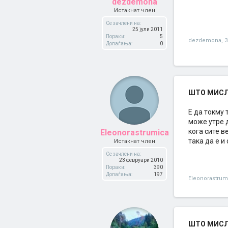
dezdemona
Истакнат член
Се зачлени на:
25 јули 2011
Пораки:
5
dezdemona
,
3
Допаѓања:
0
ШТО МИСЛИ
Е да токму 
може утре д
кога сите в
Eleonorastrumica
така да е и
Истакнат член
Се зачлени на:
23 февруари 2010
Пораки:
390
Допаѓања:
197
Eleonorastrum
ШТО МИСЛИ