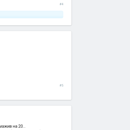
#4
#5
ажив на 20...