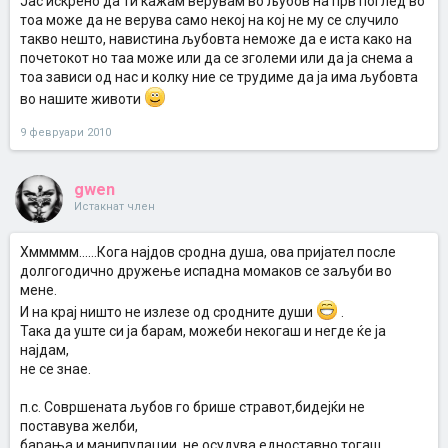
Јас искрено да ти кажам верувам во љубов на прв поглед во
тоа може да не верува само некој на кој не му се случило
такво нешто, навистина љубовта неможе да е иста како на
почетокот но таа може или да се зголеми или да ја снема а
тоа зависи од нас и колку ние се трудиме да ја има љубовта
во нашите животи
9 февруари 2010
gwen
Истакнат член
Хммммм......Кога најдов сродна душа, ова пријател после
долгогодично дружење испадна момаков се заљуби во
мене.
И на крај ништо не излезе од сродните души
.
Така да уште си ја барам, можеби некогаш и негде ќе ја
најдам,
не се знае.
п.с. Совршената љубов го брише стравот,бидејќи не
поставува желби,
барања и манипулации, не осудува едноставно тогаш