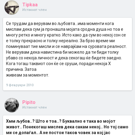
Tipkaa
Истакнат член
Се трудам да верувам во љубовта...има моменти кога
мислам дека сум ја пронашла мојата сродна душа но тоа е
многу ретко и многу кратко. Исто како да сум во некој сон се
е толку прекрасно и толку нереално. За брзо време ми
поминуваат тие мисли и се наврајќам на суровата реалност.
Не верувам дека навистина би можело да ти биди толку
убаво со некоја личност и дека секогаш ќе бидете заедно.
Кога тогаш таквиот сон ќе се сруши, поради некоја Х
причина. Затоа
живеам за моментот.
9 февруари 2010
Pipito
Истакнат член
Хмм љубов..? Што е тоа..? Буквално е така во мојот
живот.. Понекогаш мислев дека сакам некој.. Но тој само
ми се допаѓал.. А не постои таков човек за кој јас