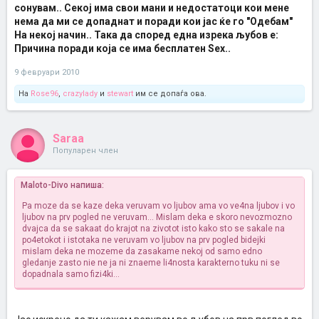
сонувам.. Секој има свои мани и недостатоци кои мене
нема да ми се допаднат и поради кои јас ќе го "Одебам"
На некој начин.. Така да според една изрека љубов е:
Причина поради која се има бесплатен Sex..
9 февруари 2010
На
Rose96
,
crazylady
и
stewart
им се допаѓа ова.
Saraa
Популарен член
Maloto-Divo напиша:
Pa moze da se kaze deka veruvam vo ljubov ama vo ve4na ljubov i vo
ljubov na prv pogled ne veruvam... Mislam deka e skoro nevozmozno
dvajca da se sakaat do krajot na zivotot isto kako sto se sakale na
po4etokot i istotaka ne veruvam vo ljubov na prv pogled bidejki
mislam deka ne mozeme da zasakame nekoj od samo edno
gledanje zasto nie ne ja ni znaeme li4nosta karakterno tuku ni se
dopadnala samo fizi4ki...