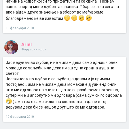
начин на живот кој си го прифатил и ти се свиѓа... Незнам
зашто според мене љубовта е навика :? бар сега за сега... а
ако најдам друго значење на зборот во меѓувреме
благовремено ке ве известам
10 февруари 2010
Ariel
Форумски идол
Јас верувам во љубов, и не милам дека само еднаш човек
може да се заљуби, или дека имаш една сродна душа на
светот...
Јас живеам во љубов и со љубов, ја давам и ја примам
постојано... ама не мислам дека момаков е д уан енд онли
што ми одговара на светот... да не се разбереме погрешно,
супер ми е и апсолутно ми одговара (сама сум си го одбрала
) ама тоа е само склоп на околности, а да не е тој
верувам дека би се нашол друг што ќе ми одговара.
10 февруари 2010