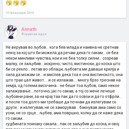
10 февруари 2010
Annath
Форумски идол
Не верував во љубов... кога бев млада и наивна не сретнав
некој за кој што би можела да речам дека го сакам... се беа
некои минливи чувства, кои и не беа толку силни... созреав
малку, се заљубив... искрено, чисто, вистински, до коска што
би се рекло... летав во облаци, љубовта ми даваше крилја и
сила да можам се... и мислев дека тоа е она вистинското, она
што трае цел живот.... и се излажав.... многу брзо треснав на
земја, од голема височина... не беше тоа љубов, само некое
залажување... поточно, јас го сакав, а тој со мене лечеше
љубовни рани, за на крај таа пак да го освои и да го отфрли...
и после тоа долго ми требаше да почнам да излегувам со
други... и излегував, не се заморував... бакнував ама само со
усни, не со срце... љубев, ама површно, колку да се каже дека
го сакам...
судбината поинаку сакала... пак се заљубив до коска, и овој