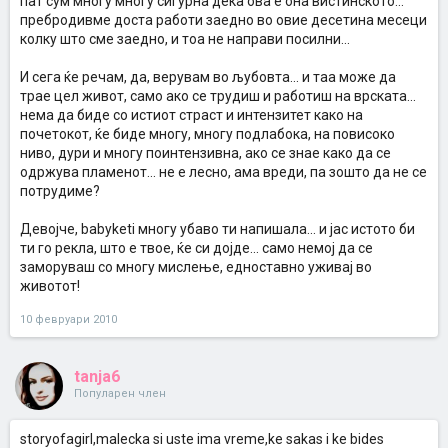
пат сум многу многу сигурна дека ова е она вистинското...
пребродивме доста работи заедно во овие десетина месеци
колку што сме заедно, и тоа не направи посилни...
И сега ќе речам, да, верувам во љубовта... и таа може да
трае цел живот, само ако се трудиш и работиш на врската...
нема да биде со истиот страст и интензитет како на
почетокот, ќе биде многу, многу подлабока, на повисоко
ниво, дури и многу поинтензивна, ако се знае како да се
одржува пламенот... не е лесно, ама вреди, па зошто да не се
потрудиме?
Девојче, babyketi многу убаво ти напишала... и јас истото би
ти го рекла, што е твое, ќе си дојде... само немој да се
заморуваш со многу мислење, едноставно уживај во
животот!
10 февруари 2010
tanja6
Популарен член
storyofagirl,malecka si uste ima vreme,ke sakas i ke bides