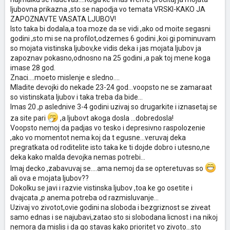
ljubovna prikazna ,sto se napodja vo temata VRSKI-KAKO JA
ZAPOZNAVTE VASATA LJUBOV!
Isto taka bi dodala,a toa moze da se vidi ,ako od moite segasni
godini ,sto mi se na profilot,odzemes 6 godini ,koi gi pominuvam
so mojata vistinska ljubov,ke vidis deka i jas mojata ljubov ja
zapoznav pokasno,odnosno na 25 godini ,a pak toj mene koga
imase 28 god.
Znaci....moeto mislenje e sledno....
Mladite devojki do nekade 23-24 god...voopsto ne se zamaraat
so vistinskata ljubov i taka treba da bide...
Imas 20 ,p aslednive 3-4 godini uzivaj so drugarkite i iznasetaj se
za site pari
,a ljubovt akoga dosla ...dobredosla!
Voopsto nemoj da padjas vo tesko i depresivno raspolozenie
,ako vo momentot nema koj da t egusne...veruvaj deka
pregratkata od roditelite isto taka ke ti dojde dobro i utesno,ne
deka kako malda devojka nemas potrebi...
Imaj decko ,zabavuvaj se....ama nemoj da se opteretuvas so
ali ova e mojata ljubov??
Dokolku se javi i razvie vistinska ljubov ,toa ke go osetite i
dvajcata ,p anema potreba od razmisluvanje...
Uzivaj vo zivotot,ovie godini na sloboda i bezgriznost se ziveat
samo ednas i se najubavi,zatao sto si slobodana licnost i na nikoj
nemora da mislis i da go stavas kako prioritet vo zivoto...sto