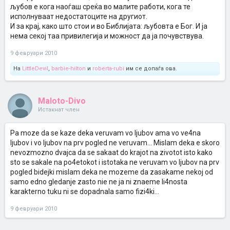
љубов е кога наоѓаш среќа во малите работи, кога те
исполнуваат недостатоците на другиот.
И за крај, како што стои и во Библијата: љубовта е Бог. И ја
нема секој таа привилегија и можност да ја почувствува.
9 февруари 2010
На
LittleDevil
,
barbie-hilton
и
roberta-rubi
им се допаѓа ова.
Maloto-Divo
Истакнат член
Pa moze da se kaze deka veruvam vo ljubov ama vo ve4na
ljubov i vo ljubov na prv pogled ne veruvam... Mislam deka e skoro
nevozmozno dvajca da se sakaat do krajot na zivotot isto kako
sto se sakale na po4etokot i istotaka ne veruvam vo ljubov na prv
pogled bidejki mislam deka ne mozeme da zasakame nekoj od
samo edno gledanje zasto nie ne ja ni znaeme li4nosta
karakterno tuku ni se dopadnala samo fizi4ki...
9 февруари 2010