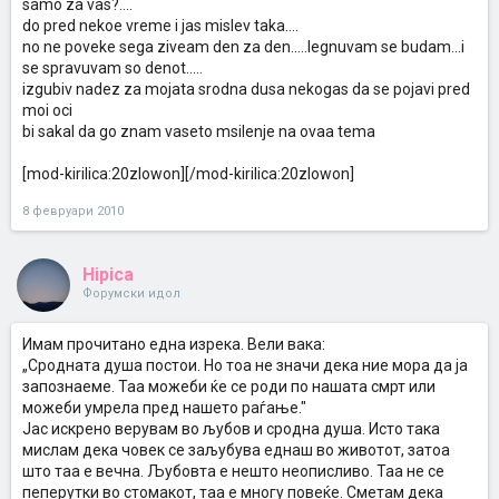
samo za vas?....
do pred nekoe vreme i jas mislev taka....
no ne poveke sega ziveam den za den.....legnuvam se budam...i
se spravuvam so denot.....
izgubiv nadez za mojata srodna dusa nekogas da se pojavi pred
moi oci
bi sakal da go znam vaseto msilenje na ovaa tema
[mod-kirilica:20zlowon][/mod-kirilica:20zlowon]
8 февруари 2010
Hipica
Форумски идол
Имам прочитано една изрека. Вели вака:
„Сродната душа постои. Но тоа не значи дека ние мора да ја
запознаеме. Таа можеби ќе се роди по нашата смрт или
можеби умрела пред нашето раѓање."
Јас искрено верувам во љубов и сродна душа. Исто така
мислам дека човек се заљубува еднаш во животот, затоа
што таа е вечна. Љубовта е нешто неописливо. Таа не се
пеперутки во стомакот, таа е многу повеќе. Сметам дека