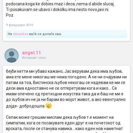
podocana koga ke dobies maz i deca ,nema d abide slucaj.
Ti posakuvam se ubavo i dokolku ima nesto novo,javi ni.
Poz.
9 февруари 2010
На
sleepless
му/ѝ се допаѓа ова.
angel.11
Истакнат член
бејби кетти мн убаво кажано, Јас верувам дека има љубов,
ама ете мене никогаш ме нема погодено. А не ни очајувам ни
патам за тоа, Вистинска љубов некогаш се надевам ке ми се
деси ама едноставно не се оптеретувам кога и како... Се
имам опечено од претходни искуства така да и баш не ми е
до љубов ич не ја ни барам во мојот живот, а ако евентуално
дојде- добродошла
Сепак може грешам мислам дека љубов т.е момент на
симпатии, кога се посакувате еден друг е на почетокот од
врската, после се станува навика... како еден нов наметнат