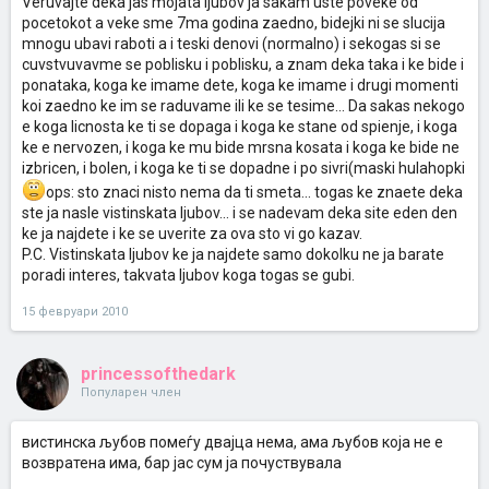
Veruvajte deka jas mojata ljubov ja sakam uste poveke od
pocetokot a veke sme 7ma godina zaedno, bidejki ni se slucija
mnogu ubavi raboti a i teski denovi (normalno) i sekogas si se
cuvstvuvavme se poblisku i poblisku, a znam deka taka i ke bide i
ponataka, koga ke imame dete, koga ke imame i drugi momenti
koi zaedno ke im se raduvame ili ke se tesime... Da sakas nekogo
e koga licnosta ke ti se dopaga i koga ke stane od spienje, i koga
ke e nervozen, i koga ke mu bide mrsna kosata i koga ke bide ne
izbricen, i bolen, i koga ke ti se dopadne i po sivri(maski hulahopki
ops: sto znaci nisto nema da ti smeta... togas ke znaete deka
ste ja nasle vistinskata ljubov... i se nadevam deka site eden den
ke ja najdete i ke se uverite za ova sto vi go kazav.
P.C. Vistinskata ljubov ke ja najdete samo dokolku ne ja barate
poradi interes, takvata ljubov koga togas se gubi.
15 февруари 2010
princessofthedark
Популарен член
вистинска љубов помеѓу двајца нема, ама љубов која не е
возвратена има, бар јас сум ја почуствувала