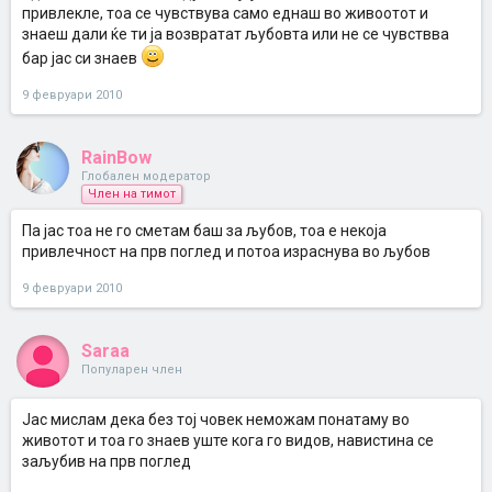
привлекле, тоа се чувствува само еднаш во живоотот и
знаеш дали ќе ти ја возвратат љубовта или не се чувствва
бар јас си знаев
9 февруари 2010
RainBow
Глобален модератор
Член на тимот
Па јас тоа не го сметам баш за љубов, тоа е некоја
привлечност на прв поглед и потоа израснува во љубов
9 февруари 2010
Saraa
Популарен член
Јас мислам дека без тој човек неможам понатаму во
животот и тоа го знаев уште кога го видов, навистина се
заљубив на прв поглед