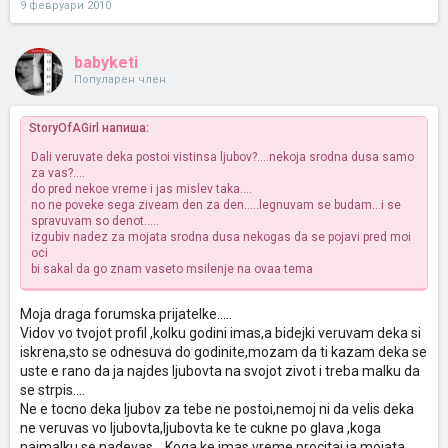
9 февруари 2010
babyketi
Популарен член
StoryOfAGirl напиша:
Dali veruvate deka postoi vistinsa ljubov?....nekoja srodna dusa samo
za vas?....
do pred nekoe vreme i jas mislev taka....
no ne poveke sega ziveam den za den.....legnuvam se budam...i se
spravuvam so denot.....
izgubiv nadez za mojata srodna dusa nekogas da se pojavi pred moi
oci
bi sakal da go znam vaseto msilenje na ovaa tema
Moja draga forumska prijatelke.....
Vidov vo tvojot profil ,kolku godini imas,a bidejki veruvam deka si
iskrena,sto se odnesuva do godinite,mozam da ti kazam deka se
uste e rano da ja najdes ljubovta na svojot zivot i treba malku da
se strpis....
Ne e tocno deka ljubov za tebe ne postoi,nemoj ni da velis deka
ne veruvas vo ljubovta,ljubovta ke te cukne po glava ,koga
najmalku se nadevas....Koga ke imas vreme procitaj ja mojata