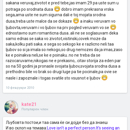
sakana veruvaj,zivotot e pred tebe,jas imam 29 pa uste sum u
potraga po srodnata dusa
dobro imam prekrasna vrska
sega,ama uste ne sum sigurna dali e toj mojata srodna
dusa,treba uste malce da se dokaze
a inaku veruvam vo
ljubovta,veruvam i vo ljubov na prv pogled veruvam vo se
ednostavno sum romanticna dusa..ali ne se soglasuvam deka
samo ednas se saka vo zivotot,vistinski,covek moze da
saka,kolku pati saka..e sega so sekogo ke e razlicno neli.taa
ljubov so si ja imala so nekogo,so drug nemozes da ja imas,zaso
ke e poinakva neli,se ke e poinaku..no ne treba da se
razocaruvame,nikogas ne e prekasno,..citav storija za eden par
so na 50 godini ja pronasle svojata ljubov,svojata srodna dusa a
prethodno bile vo brak so drugi luge pa tie pocinale,pa ovie se
nasle i zapoznale i togas svatile sto vsusnot e ljubov
10 февруари 2010
kate21
Популарен член
Љубовта постои,и таа сама ќе си дојде без да знаеш
И во склоп на темава:
Love isn't a perfect person.It's seeing an