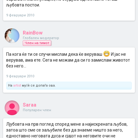
љубовта постои.
9 февруари 2010
RainBow
Глобален модератор
Член на тимот
Па кога ќе ти се случи мислам дека ќе веруваш
И јас не
верував, ама ете. Сега не можам да си го замислам животот
без него...
9 февруари 2010
На
artist
му/ѝ се допаѓа ова.
Saraa
Популарен член
Лјубовта на прв поглед според мене а најискрената љубов,
затоа што сме се заљубиле без да знаеме ништо за него,
едноставно неговата дуса и сјајот на неговите очи не