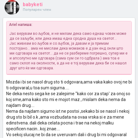
babyketi
Популарен член
Ariel напиша:
Јас верувам во љубов, и не милам дека само еднаш човек може
да се заљуби, или дека имаш една сродна душа на светот...
Јас живеам во љубов и со љубов, ја давам и ја примам
постојано... ама не мислам дека момаков е д уан енд онли што
ми одговара на светот... да не се разбереме погрешно, супер ми е
и апсолутно ми одговара (сама сум си го одбрала
) ама тоа е
само склоп на околности, а да не е тој верувам дека би се нашол
друг што ќе ми одговара.
Mozda i bi se nasol drug sto ti odgovara,ama vaka kako ovoj ne bi
ti odgovaral,u toa sum sigurna.....
Ne deka nesto sega ke se zalepime "kako cor za stap' za onoj so
koj sme,ama kako sto mi e mojot maz ,.mislam deka nema da
najdam drug....
Nema da najdam sigurno ist ne postoi ,sekako bi se nasol i nekoj
drug sto bi bil o.k ,ama vozbudata na ovaa vrska si e za mene
edinstvena..dali deka celata pocna i trae na nekoj malku
specificen nacin...koj znae....
Vo sekoj slucaj ne bi da se uveruvam dali i drug bi mi odgovaral