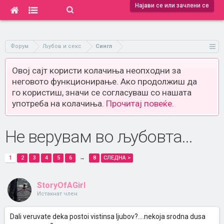
Најави се или зачлени се
Форум
Љубов и секс
Сингл
Овој сајт користи колачиња неопходни за
неговото функционирање. Ако продолжиш да
го користиш, значи се согласуваш со нашата
употреба на колачиња.
Прочитај повеќе.
Не верувам во љубовта...
1
2
3
4
5
6
→
8
СЛЕДНА >
StoryOfAGirl
Истакнат член
Dali veruvate deka postoi vistinsa ljubov?....nekoja srodna dusa