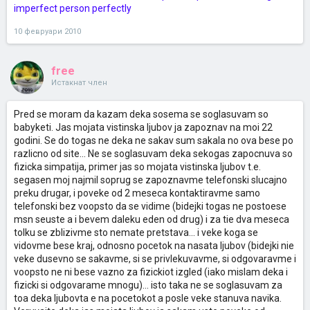
imperfect person perfectly
10 февруари 2010
free
Истакнат член
Pred se moram da kazam deka sosema se soglasuvam so
babyketi. Jas mojata vistinska ljubov ja zapoznav na moi 22
godini. Se do togas ne deka ne sakav sum sakala no ova bese po
razlicno od site... Ne se soglasuvam deka sekogas zapocnuva so
fizicka simpatija, primer jas so mojata vistinska ljubov t.e.
segasen moj najmil soprug se zapoznavme telefonski slucajno
preku drugar, i poveke od 2 meseca kontaktiravme samo
telefonski bez voopsto da se vidime (bidejki togas ne postoese
msn seuste a i bevem daleku eden od drug) i za tie dva meseca
tolku se zblizivme sto nemate pretstava... i veke koga se
vidovme bese kraj, odnosno pocetok na nasata ljubov (bidejki nie
veke dusevno se sakavme, si se privlekuvavme, si odgovaravme i
voopsto ne ni bese vazno za fizickiot izgled (iako mislam deka i
fizicki si odgovarame mnogu)... isto taka ne se soglasuvam za
toa deka ljubovta e na pocetokot a posle veke stanuva navika.