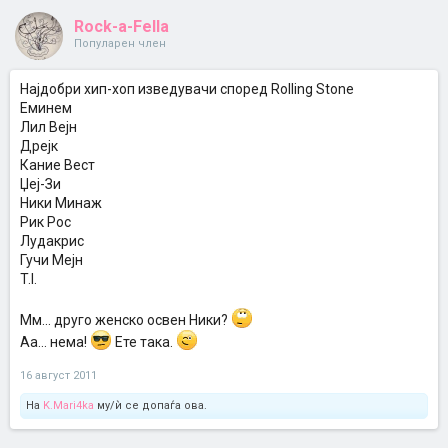
Rock-a-Fella
Популарен член
Најдобри хип-хоп изведувачи според Rolling Stone
Еминем
Лил Вејн
Дрејк
Кание Вест
Џеј-Зи
Ники Минаж
Рик Рос
Лудакрис
Гучи Мејн
T.I.
Мм... друго женско освен Ники?
Аа... нема!
Ете така.
16 август 2011
На
K.Mari4ka
му/ѝ се допаѓа ова.