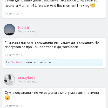
сакав да прашам дали само мене така ми се слуша или во
песната Moment 4 Life вели And this moment I’m
king
2 август 2011
Hipica
Форумски идол
^ Типкава нит сум ја слушнала, нит сакам да ја слушнам. Но
прогуглав за прашањево твое и да, така вели.
2 август 2011
На
TheKiketoo
му/ѝ се допаѓа ова.
crazylady
Форумски идол
Сум ја слушнала и не ми се допаѓа многу ми е антипатична
2 август 2011