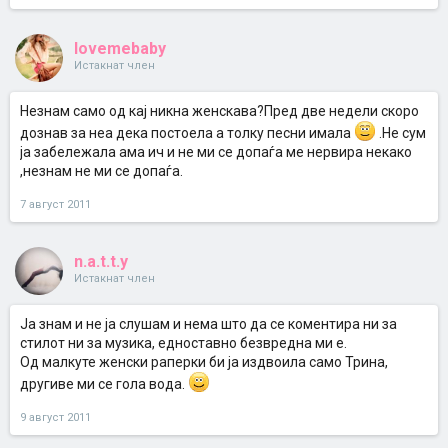
lovemebaby
Истакнат член
Незнам само од кај никна женскава?Пред две недели скоро
дознав за неа дека постоела а толку песни имала
.Не сум
ја забележала ама ич и не ми се допаѓа ме нервира некако
,незнам не ми се допаѓа.
7 август 2011
n.a.t.t.y
Истакнат член
Ја знам и не ја слушам и нема што да се коментира ни за
стилот ни за музика, едноставно безвредна ми е.
Од малкуте женски раперки би ја издвоила само Трина,
другиве ми се гола вода.
9 август 2011