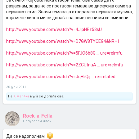
За стилот-кој сака нека отвори тема. Ова сакав да го
разјаснам, за да не се претвори темава во дискусија само за
нејзиниот стил. Значи темава ја отворам за нејзината музика,
која мене лично ми се допаѓа, па овие песни ми се омилени:
http://www.youtube.com/watch?v=4JipHEz53sU
http://www.youtube.com/watch?v=D7GW8TYCEG4&NR=1
http://www.youtube.com/watch?v=5FJO6b8G ... ure=relmfu
http://www.youtube.com/watch?v=2ZCUtnuA ... ure=relmfu
http://www.youtube.com/watch?v=JqHliQij ... re=related
30 јули 2011
На
K.Mari4ka
му/ѝ се допаѓа ова.
Rock-a-Fella
Популарен член
Да се надополнам.