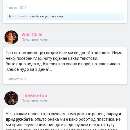
1 август 2011
На
Rock-a-Fella
му/ѝ се допаѓа ова.
Wild.Child
Популарен член
Прв пат во живот ја гледам и не ми се допаѓа воопшто. Нема
некој посебен глас, ниту којзнае какви текстови.
Уште едно чудо од Америка за слава и пари, но како викаат:
„Секое чудо за 3 дена“...
1 август 2011
TheKiketoo
Популарен член
Не ја сакам воопшто, ја слушам само романс ревенџ
заради
придружбата
, општо онака ми е како робот од пластика, не
ми привлекува внимание да и ја дослушам песната, туку