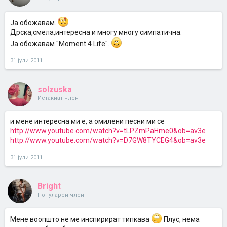
Ја обожавам.
Дрска,смела,интересна и многу многу симпатична.
Ја обожавам "Moment 4 Life".
31 јули 2011
solzuska
Истакнат член
и мене интересна ми е, а омилени песни ми се
http://www.youtube.com/watch?v=tLPZmPaHme0&ob=av3e
http://www.youtube.com/watch?v=D7GW8TYCEG4&ob=av3e
31 јули 2011
Bright
Популарен член
Мене воопшто не ме инспирират типкава
Плус, нема