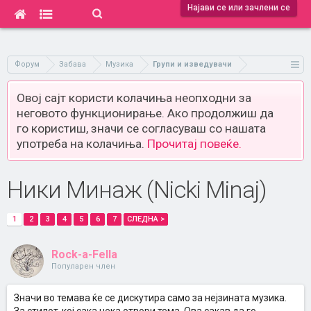
Најави се или зачлени се
Форум
Забава
Музика
Групи и изведувачи
Овој сајт користи колачиња неопходни за
неговото функционирање. Ако продолжиш да
го користиш, значи се согласуваш со нашата
употреба на колачиња.
Прочитај повеќе.
Ники Минаж (Nicki Minaj)
1
2
3
4
5
6
7
СЛЕДНА >
Rock-a-Fella
Популарен член
Значи во темава ќе се дискутира само за нејзината музика.