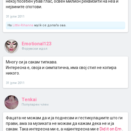
некој посебен убав глас, освен милион реквизити на неа и
нејзините спотови.
31 јули 2011
На
Little-Rihanna
му/ѝ се допаѓа ова.
Emotional123
Форумски идол
Многу си ја сакам типкава.
Интересна е, своја и симпатична, има свој стил не копира
никого.
31 јули 2011
Tenkai
Популарен член
Фацата не можам да и ја поднесам и гестикулациите што ги
прави, ама за музиката не можам да кажам дека не и ја
сакам. Така интересна ми е, а најинтересна ми е
Did it on Em
.