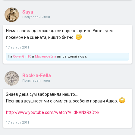
Saya
Популарен член
Нема глас за да може да се нарече артист. Уште еден
покемон на сцената, ништо битно.
17 август 2011
На
CoverGirl10
и
MacenceEna
им се допаѓа ова.
Rock-a-Fella
Популарен член
Знаев дека сум заборавила нешто...
Песнава всушност ми е омилена, особено поради Ашер.
http://www.youtube.com/watch?v=dNVNzRzDt-k
17 август 2011