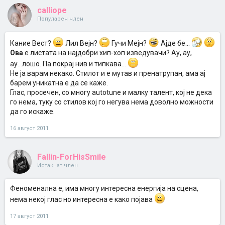
calliope
Популарен член
Кание Вест?
Лил Вејн?
Гучи Мејн?
Ајде бе...
Ова
е листата на најдобри хип-хоп изведувачи? Ау, ау,
ау...лошо. Па покрај нив и типкава...
Не ја варам некако. Стилот и е мутав и пренатрупан, ама ај
барем уникатна е да се каже.
Глас, просечен, со многу autotune и малку талент, кој не дека
го нема, туку со стилов кој го негува нема доволно можности
да го искаже.
16 август 2011
Fallin-ForHisSmile
Истакнат член
Феноменална е, има многу интересна енергија на сцена,
нема некој глас но интересна е како појава
17 август 2011