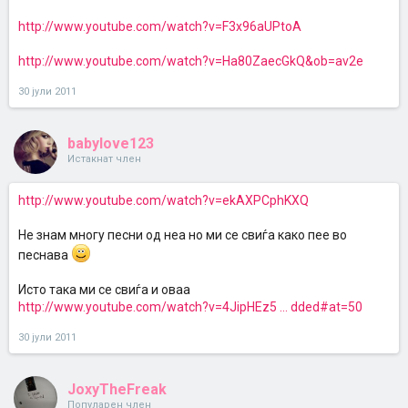
http://www.youtube.com/watch?v=F3x96aUPtoA
http://www.youtube.com/watch?v=Ha80ZaecGkQ&ob=av2e
30 јули 2011
babylove123
Истакнат член
http://www.youtube.com/watch?v=ekAXPCphKXQ
Не знам многу песни од неа но ми се свиѓа како пее во
песнава
Исто така ми се свиѓа и оваа
http://www.youtube.com/watch?v=4JipHEz5 ... dded#at=50
30 јули 2011
JoxyTheFreak
Популарен член