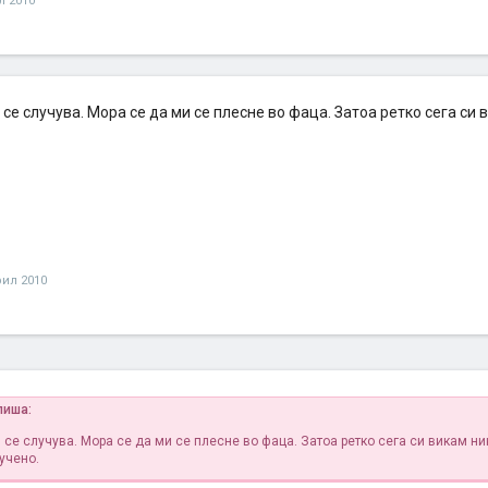
л 2010
се случува. Мора се да ми се плесне во фаца. Затоа ретко сега си 
рил 2010
пиша:
 се случува. Мора се да ми се плесне во фаца. Затоа ретко сега си викам ни
учено.