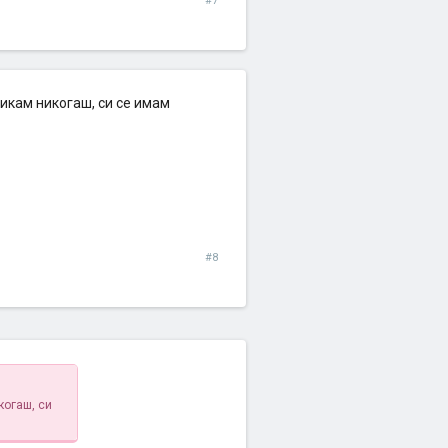
#7
викам никогаш, си се имам
#8
когаш, си