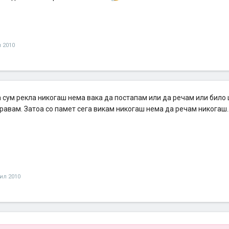
 2010
а сум рекла никогаш нема вака да постапам или да речам или било
равам. Затоа со памет сега викам никогаш нема да речам никогаш.
ил 2010