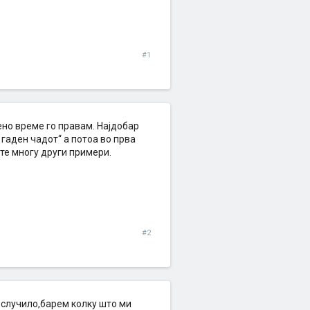
#1
ено време го правам. Најдобар
гаден чадот“ а потоа во прва
те многу други примери.
#2
е случило,барем колку што ми