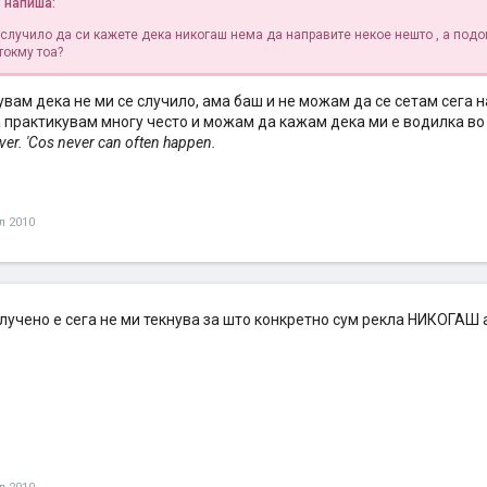
8 напиша:
 случило да си кажете дека никогаш нема да направите некое нешто , а подо
токму тоа?
ерувам дека не ми се случило, ама баш и не можам да се сетам сега н
а практикувам многу често и можам да кажам дека ми е водилка во
ver. 'Cos never can often happen.
л 2010
лучено е сега не ми текнува за што конкретно сум рекла НИКОГАШ а