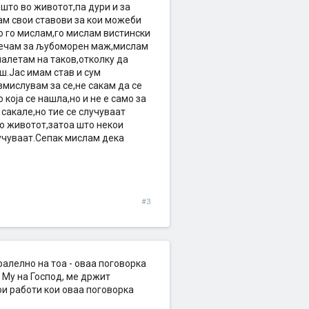
 што во животот,па дури и за
ам свои ставови за кои можеби
то го мислам,го мислам вистински
 речам за љубоморен маж,мислам
налетам на таков,отколку да
ш.Јас имам став и сум
змислувам за се,не сакам да се
 која се нашла,но и не е само за
 сакале,но тие се случуваат
во животот,затоа што некои
лучуваат.Сепак мислам дека
#3
ралелно на тоа - оваа поговорка
а Му на Господ, ме држит
ои работи кои оваа поговорка