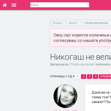
Форум
Живот
Општи дискусии
Овој сајт користи колачиња
согласуваш со нашата употр
Никогаш не вел
Дискусија во '
Општи дискусии
' започната
СТРАНИЦА 1 ОД 4
1
2
3
4
СЛЕДНА
Дали ви се 
токму тоа? 
сакале? Па 