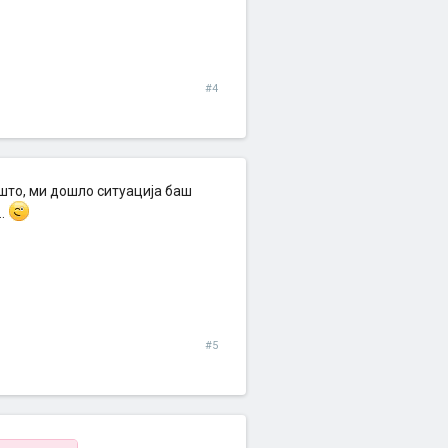
#4
 што, ми дошло ситуација баш
..
#5