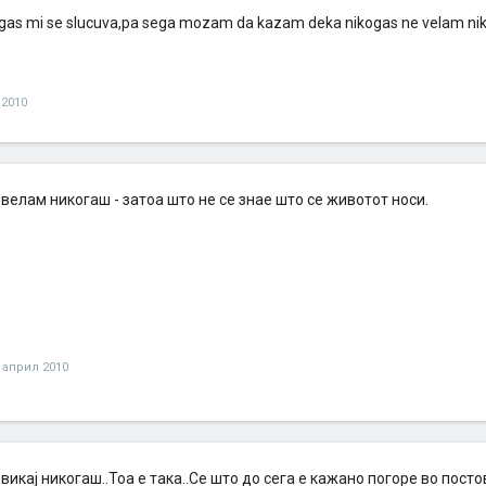
gas mi se slucuva,pa sega mozam da kazam deka nikogas ne velam nik
 2010
велам никогаш - затоа што не се знае што се животот носи.
 април 2010
викај никогаш..Тоа е така..Се што до сега е кажано погоре во постов