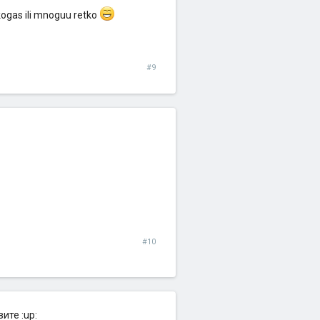
ogas ili mnoguu retko
#9
#10
ите :up: