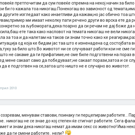
 повеќе претпочитам да сум повеќе спремна на некој начин за било
кои би го кажала тоа никогаш.Понекогаш во зависност од темата,им
а другите изгледаат како инаетливи да кажам,но јас обично тоа ш
рувам,пример ми имаат неколку пати речено други во врска ете да
,конкретно за љубомората,дека поарно да си речам не дај боже да 
ила,баш ете така како насловот на темата никогаш не вели никога
а за тоа и да налетам на таков си знам точно како ке реагирам,ра
итуација од која ке бидам јас таа што е изненадена од состојбата во
туку за било што.Во животот ни се случуваат работи кои не сме ги
 што не сакаме да ги прифатиме,не сме биле подготвени на пораз 
ед мене сакаат само да победуваат,не сакаат порази,затоа и се с
 да е подготвен на се,затоа што ништо не е случајно во животот.
април 2010
 созревам, менувам ставови, поинаку ги перцепирам работите... Па
е.. никогаш не се знае до кој степен ќе стигнат работите. Сега фал
амет и знам дека никогаш немат да имам секс со животно! Има нек
же да ги смени работите.. нели?