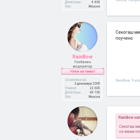
irenna
,
9 апри
Допаѓања:
4.465
Пол:
Женски
Секогаш ми 
поучено.
RainBow
Глобален
модератор
Член на тимот
Се зачлени на:
RainBow
,
9 ап
3 декември 2009
Пораки:
22.605
Допаѓања:
69.705
Пол:
Женски
RainBow на
Секогаш ми
се имам по