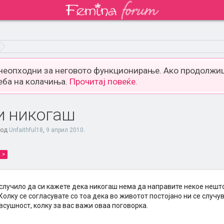
 неопходни за неговото функционирање. Ако продолжиш
еба на колачиња.
Прочитај повеќе.
и никогаш
 од
Unfaithful18
,
9 април 2010
.
 >
случило да си кажете дека никогаш нема да направите некое нешто
Колку се согласувате со тоа дека во животот постојано ни се случу
всушност, колку за вас важи оваа поговорка.