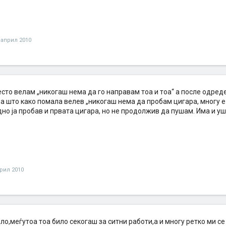
 април 2010
сто велам „никогаш нема да го направам тоа и тоа“ а после одред
а што како помала велев „никогаш нема да пробам цигара, многу е 
но ја пробав и првата цигара, но не продолжив да пушам. Има и уш
прил 2010
ло,меѓутоа тоа било секогаш за ситни работи,а и многу ретко ми с