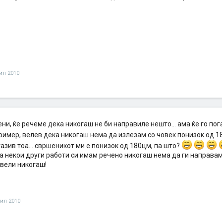
ил 2010
ни, ќе речеме дека никогаш не би направиле нешто... ама ќе го пога
пример, велев дека никогаш нема да излезам со човек понизок од 180
огазив тоа... свршеникот ми е понизок од 180цм, па што?
за некои други работи си имам речено никогаш нема да ги направам, 
 вели никогаш!
рил 2010