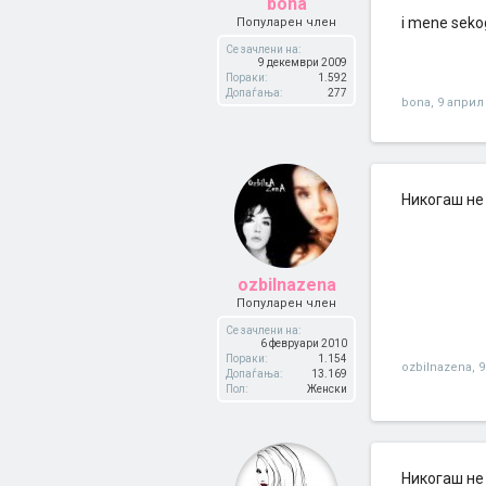
bona
i mene seko
Популарен член
Се зачлени на:
9 декември 2009
Пораки:
1.592
Допаѓања:
277
bona
,
9 април
Никогаш не 
ozbilnazena
Популарен член
Се зачлени на:
6 февруари 2010
Пораки:
1.154
ozbilnazena
,
9
Допаѓања:
13.169
Пол:
Женски
Никогаш не 