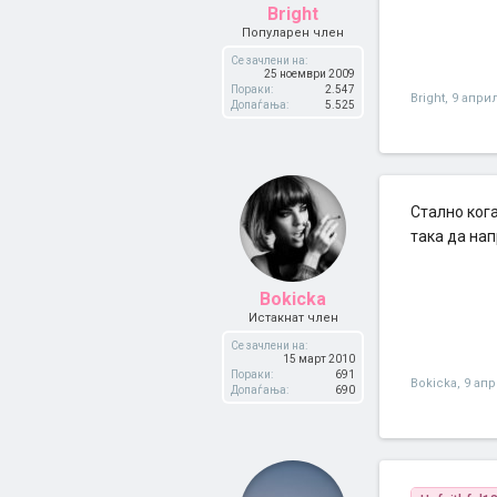
Bright
Популарен член
Се зачлени на:
25 ноември 2009
Пораки:
2.547
Bright
,
9 април
Допаѓања:
5.525
Стално ког
така да нап
Bokicka
Истакнат член
Се зачлени на:
15 март 2010
Пораки:
691
Bokicka
,
9 апр
Допаѓања:
690