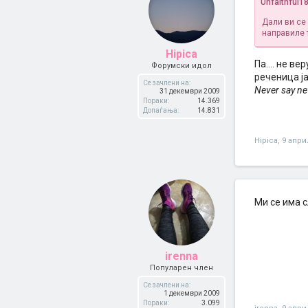
Unfaithful1
Дали ви се
направиле 
Hipica
Па.... не в
Форумски идол
реченица ј
Се зачлени на:
Never say ne
31 декември 2009
Пораки:
14.369
Допаѓања:
14.831
Hipica
,
9 апри
Ми се има с
irenna
Популарен член
Се зачлени на:
1 декември 2009
Пораки:
3.099