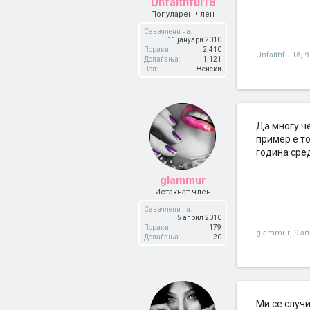
Unfaithful18
Популарен член
Се зачлени на:
11 јануари 2010
Пораки:
2.410
Unfaithful18
,
9
Допаѓања:
1.121
Пол:
Женски
Да многу че
пример е то
година сред
glammur
Истакнат член
Се зачлени на:
5 април 2010
Пораки:
179
glammur
,
9 а
Допаѓања:
20
Ми се случи