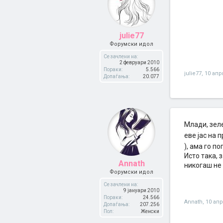
julie77
Форумски идол
Се зачлени на:
2 февруари 2010
Пораки:
5.566
julie77
,
10 апр
Допаѓања:
20.077
Млади, зеле
еве јас на 
), ама го п
Исто така, 
Annath
никогаш не
Форумски идол
Се зачлени на:
9 јануари 2010
Пораки:
24.566
Annath
,
10 ап
Допаѓања:
207.256
Пол:
Женски