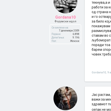
текнува,а и
работи за 
од страна н
и го оства
Gordana10
за било кој
Форумски идол
покажувам с
Се зачлени на:
размислувал
7 декември 2009
Пораки:
6.898
ставам во с
Допаѓања:
9.196
љубомората,
Пол:
Женски
поради тоа
барем спор
човек треба
Gordana10
,
9 
Јас растам,
важи за мен
здравиот п
сепак не мо