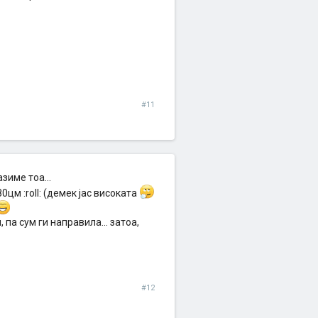
#11
зиме тоа...
цм :roll: (демек јас високата
па сум ги направила... затоа,
#12