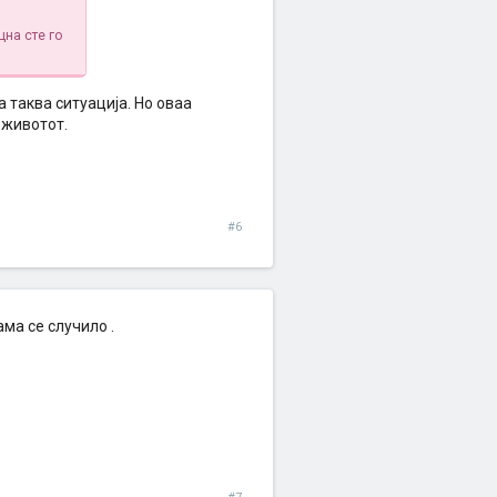
цна сте го
а таква ситуација. Но оваа
 животот.
#6
ма се случило .