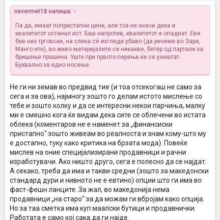
nevermet18 напиша:
↑
Па да, имаат попристапни цени, али тоа не значи дека и
квалитетот останал ист. Баш напротив, квалитетот е опаднат. Еве
бев низ трговски, на слика сѐ изгледа убаво (да речеме во Зара,
Манго итн), во живо материјалите се никакви, бетер од партали за
бришење прашина. Уште при првото перење ќе се уништат.
Буквално за едно носење.
Не ги ни земав во предвид тие (и тоа отсекогаш не само за
сега и за ова), најмногу зошто го делам истото мислење со
тебе и зошто колку и да се интересни некои парчиња, малку
ми е смешно кога ќе видам дека сите се облечени во истата
облека (коментаров не е наменет за „финансиски
пристапно“ зошто живеам во реалноста и знам кому-што му
е достапно, туку како критика на брзата мода). Повеќе
мислев на оние специјализирани продавници и рачни
изработувачи. Ако ништо друго, сега е полесно да се најдат.
А секако, треба да има и такви средни (зошто за македонски
стандард дури и нивното не е евтино) опции што ги има во
фаст-фешн ланците. За жал, во македонија нема
продавници „на старо“ за да можам ги вбројам како опција.
Но за таа сметка има куп маалски бутици и продавнички.
Работата е само кој сака да ги најде.