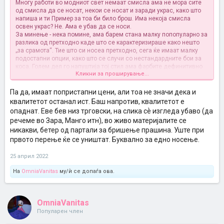
Многу работи во модниот свет немаат смисла ама не мора сите
од смисла да се носат, некои се носат и заради украс, како што
напиша и ти
Пример за тоа би било брош. Има некоја смисла
освен украс? Не. Ама е убав да се носи.
За минење - нека помине, ама барем стана малку попопуларно за
разлика од претходно каде што се карактеризираше како нешто
„за срамота“. Тие што си носеа претходно, сега ќе имаат малку
подостапни опции, како што се случи со нестандардните бои за
коса. Голем дел го напуштија тој стил ама фарбите дефинитивно
Кликни за проширување...
станаа подостапни за оние кои постојано си ги носат. Тоа е едно
од добрита страни на модата
Па да, имаат попристапни цени, али тоа не значи дека и
квалитетот останал ист. Баш напротив, квалитетот е
опаднат. Еве бев низ трговски, на слика сѐ изгледа убаво (да
речеме во Зара, Манго итн), во живо материјалите се
никакви, бетер од партали за бришење прашина. Уште при
првото перење ќе се уништат. Буквално за едно носење.
25 април 2022
На
OmniaVanitas
му/ѝ се допаѓа ова.
OmniaVanitas
Популарен член