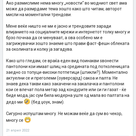
Ако размислиме нема многу „новости“ во модниот свет ама
може да размрдаме тема зошто како што читам, авторот
мисли на моментални трендови.
Мене веќе ништо не ми е јасно и трендовите заради
влијанието на социјалните мрежи и интернетот толку многу и
брзо почнаа да се менуваат, а ова особено ми е
загрижувачки зошто знаеме што прави фаст-фешн облеката
за околината и колку ја загадува.
Како што гледам, се враќа еден вид поинакви ѕвонести
пантолони кои имаат шлиц на средината под потколеницата
заедно со топуци-високи потпетици (штикли?). Моментално
актуелни се и преголеми (оуверсајзд) сакоа и палта. Не
знаев дека такви како закачени на закалачка и пантолони
кои се влечат пола метар зад кондурите или си ги газат - ќе
биде мода, јас сум била модерна уште од мала во палтата на
дедо ми
(бед џоук, знам).
Сигурно испуштам многу. Не можам веќе да сум во чекор,
многу се
21 април 2022