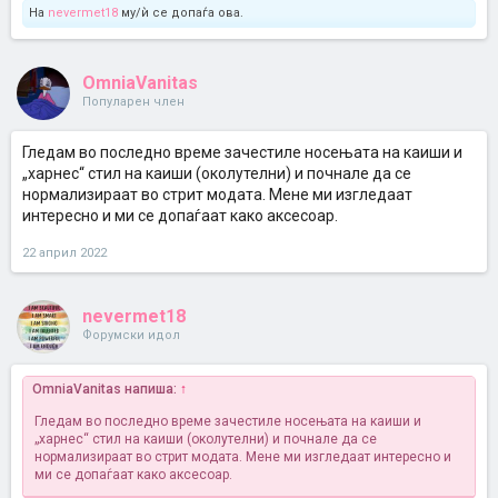
На
nevermet18
му/ѝ се допаѓа ова.
OmniaVanitas
Популарен член
Гледам во последно време зачестиле носењата на каиши и
„харнес“ стил на каиши (околутелни) и почнале да се
нормализираат во стрит модата. Мене ми изгледаат
интересно и ми се допаѓаат како аксесоар.
22 април 2022
nevermet18
Форумски идол
OmniaVanitas напиша:
↑
Гледам во последно време зачестиле носењата на каиши и
„харнес“ стил на каиши (околутелни) и почнале да се
нормализираат во стрит модата. Мене ми изгледаат интересно и
ми се допаѓаат како аксесоар.