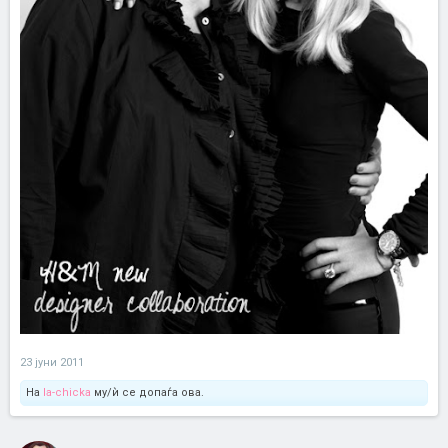
23 јуни 2011
На
la-chicka
му/ѝ се допаѓа ова.