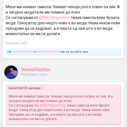
Мене ми немаат смисла. Немаат некоја улога освен за лик. А
и сигурно модата ќе им помине до есен.
Се согласувам со
@NoirSerpentine
. Нема смисла веќе брзата
мода. Секој втор ден нешто ново е во мода. Нема некои нови
трендови да се задржат, а и ништо од ова што е во мода
моментално не ми се допаѓа...
24 април 2022
На
OmniaVanitas
и
NoirSerpentine
им се допаѓа ова.
OmniaVanitas
Популарен член
nevermet18 напиша:
↑
Мене ми немаат смисла. Немаат некоја улога освен за лик. А и
сигурно модата ќе им помине до есен.
Се согласувам со
@NoirSerpentine
. Нема смисла веќе брзата
мода. Секој втор ден нешто ново е во мода. Нема некои нови
трендови да се задржат, а и ништо од ова што е во мода
моментално не ми се допаѓа...