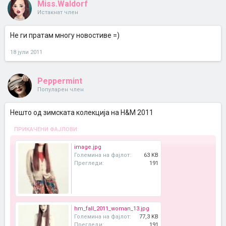
Miss.Waldorf
Истакнат член
Не ги пратам многу новостиве =)
18 јули 2011
Peppermint
Популарен член
Нешто од зимската колекција на H&M 2011
ПРИКАЧЕНИ ФАЈЛОВИ:
image.jpg
Големина на фајлот:
63 KB
Прегледи:
191
hm_fall_2011_woman_13.jpg
Големина на фајлот:
77,3 KB
Прегледи:
191