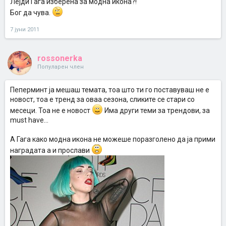
Лејди Гага изберена за модна икона?!
Бог да чува.
7 јуни 2011
rossonerka
Популарен член
Пеперминт ја мешаш темата, тоа што ти го поставуваш не е
новост, тоа е тренд за оваа сезона, сликите се стари со
месеци. Тоа не е новост
Има други теми за трендови, за
must have...
A Гага како модна икона не можеше поразголено да ја прими
наградата а и прослави