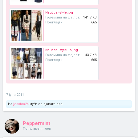
Nautical-style.jpg
Големина на фајлот:
141,7 KB
Прегледи:
665
Nautical-style-1o.jpg
Големина на фајлот:
43,7 KB
Прегледи:
665
7 јуни 2011
На
jessica24
му/ѝ се допаѓа ова.
Peppermint
Популарен член