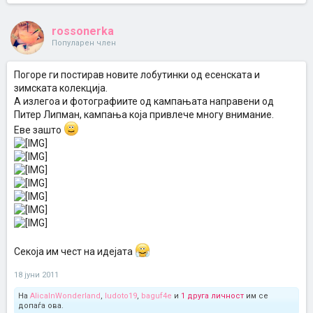
rossonerka
Популарен член
Погоре ги постирав новите лобутинки од есенската и
зимската колекција.
А излегоа и фотографиите од кампањата направени од
Питер Липман, кампања која привлече многу внимание.
Еве зашто
Секоја им чест на идејата
18 јуни 2011
На
AlicaInWonderland
,
ludoto19
,
baguf4e
и
1 друга личност
им се
допаѓа ова.