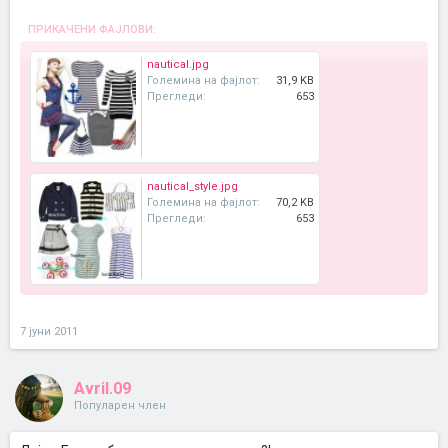
ПРИКАЧЕНИ ФАЈЛОВИ:
nautical.jpg
Големина на фајлот:
31,9 KB
Прегледи:
653
nautical_style.jpg
Големина на фајлот:
70,2 KB
Прегледи:
653
7 јуни 2011
Avril.09
Популарен член