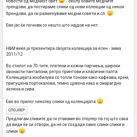
новости од модниот свет
- околу новите модните
трендови, да постираме слики од нови колекции од некои
брендови, да си разменуваме модни совети и сл.
Еве јас ќе почнам со нешто што најдов на нет...
H&M веќе ја презентира својата колекција за есен - зима
2011/12
Во стилот на 70-тите, плетени и кожни парчиња, широки
ѕвонасти панталони, ретро принтови и класични палта.
Колекцијата изобилува со топли тонови како кафеава, крем,
пригушена портокалова, темно црвена како и смарагдно
зелена и сива.
Еве во прилог неколку слики од колекцијата
СПОЈЛЕР
Предлагам сликите да ги ставаме во спојлер па тој што сака
да види ќе си отвори, да не се создаде само слики слики и
слики