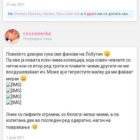
31 мај 2011
На
Champs.Elysees
,
Hipster
,
Chocolate.me
и
4 други
им се допаѓа ова.
rossonerka
Популарен член
Повеќето девојки тука сме фанови на Лобутин
Па еве ја новата есен-зима колекција, која освен чевлите со
нитни кои се втор ред трети и плавите чизми другите не ме
воодушевуваат ич. Може ај и тигрестите малку да ми фаќаат
мерак
Оние со пифките огромни, со белата чипка чизми, а па
копитана две во последен ред одвратно, нагон на
повраќање
1 јуни 2011