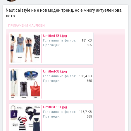
Nautical style не е нов моден тренд, но е многу актуелен ова
лето.
ПРИКАЧЕНИ ФАЈЛОВИ:
Untitled-581.jpg
Големина на фајлот:
181 KB
Прегледи:
665
Untitled-389.jpg
Големина на фајлот:
138,4 KB
Прегледи:
665
Untitled-191.jpg
Големина на фајлот:
113,7 KB
Прегледи:
665