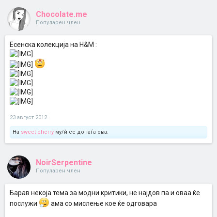
Chocolate.me
Популарен член
Есенска колекција на H&M :
23 август 2012
На
sweet-cherry
му/ѝ се допаѓа ова.
NoirSerpentine
Популарен член
Барав некоја тема за модни критики, не најдов па и оваа ќе
послужи
ама со мислење кое ќе одговара