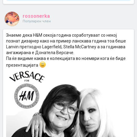
rossonerka
Популарен член
Знаеме дека H&M секоја година соработуваат со некој
познат дизајнер како на пример ланскава година тоа беше
Lanvin претходно Lagerfield, Stella McCartney а за годинава
ангажирана е Донатела Версаче.
Па ќе видиме каква е колекцијата во ноември кога ќе биде
презентацијата