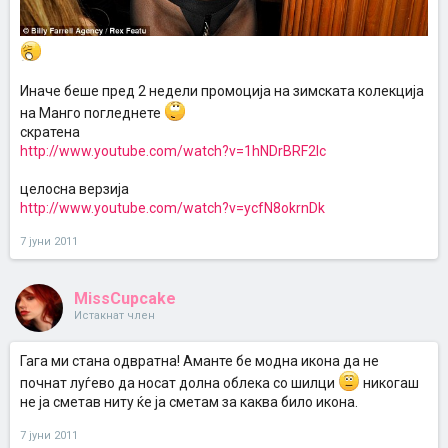
Иначе беше пред 2 недели промоција на зимската колекција
на Манго погледнете
скратена
http://www.youtube.com/watch?v=1hNDrBRF2Ic
целосна верзија
http://www.youtube.com/watch?v=ycfN8okrnDk
7 јуни 2011
MissCupcake
Истакнат член
Гага ми стана одвратна! Аманте бе модна икона да не
почнат луѓево да носат долна облека со шилци
никогаш
не ја сметав ниту ќе ја сметам за каква било икона.
7 јуни 2011