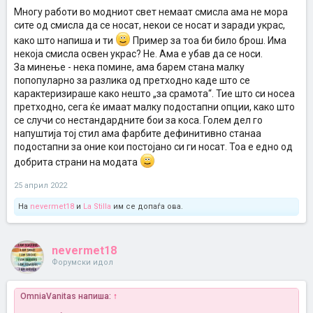
Многу работи во модниот свет немаат смисла ама не мора
сите од смисла да се носат, некои се носат и заради украс,
како што напиша и ти
Пример за тоа би било брош. Има
некоја смисла освен украс? Не. Ама е убав да се носи.
За минење - нека помине, ама барем стана малку
попопуларно за разлика од претходно каде што се
карактеризираше како нешто „за срамота“. Тие што си носеа
претходно, сега ќе имаат малку подостапни опции, како што
се случи со нестандардните бои за коса. Голем дел го
напуштија тој стил ама фарбите дефинитивно станаа
подостапни за оние кои постојано си ги носат. Тоа е едно од
добрита страни на модата
25 април 2022
На
nevermet18
и
La Stilla
им се допаѓа ова.
nevermet18
Форумски идол
OmniaVanitas напиша:
↑