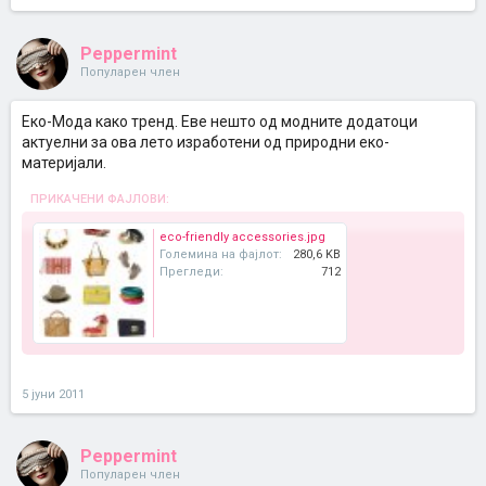
Peppermint
Популарен член
Еко-Мода како тренд. Еве нешто од модните додатоци
актуелни за ова лето изработени од природни еко-
материјали.
ПРИКАЧЕНИ ФАЈЛОВИ:
eco-friendly accessories.jpg
Големина на фајлот:
280,6 KB
Прегледи:
712
5 јуни 2011
Peppermint
Популарен член