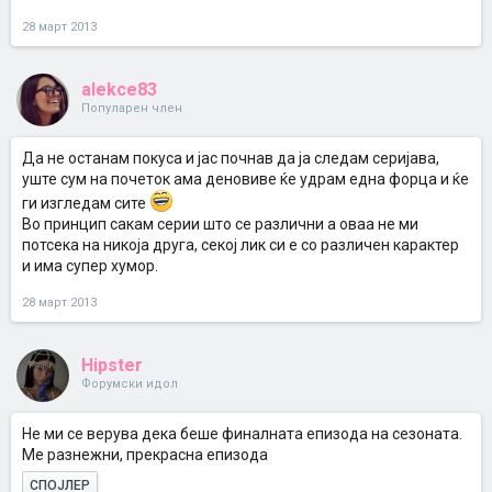
28 март 2013
alekce83
Популарен член
Да не останам покуса и јас почнав да ја следам серијава,
уште сум на почеток ама деновиве ќе удрам една форца и ќе
ги изгледам сите
Во принцип сакам серии што се различни а оваа не ми
потсека на никоја друга, секој лик си е со различен карактер
и има супер хумор.
28 март 2013
Hipster
Форумски идол
Не ми се верува дека беше финалната епизода на сезоната.
Ме разнежни, прекрасна епизода
СПОЈЛЕР