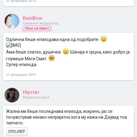
21 февруари 2013
RainBow
Глобален модератор
Член на тимот
Одлична беше епизодава една од подобрите.
Ама беше слатко, душичка.
Шанаја е срцка, како добро ја
глумеше Меги Смит.
Супер епизода.
21 февруари 2013
Hipster
Форумски идол
Жална ми беше последнава епизода, искрено, јас се
почувстував некако непријатно кога му кажа на Дејвид тоа
типчето.
СПОЈЛЕР