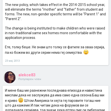
The new policy, which takes effect in the 2014-2015 school year,
will eliminate the terms “mother” and “father” from student aid
forms. The new, non-gender specific terms will be “Parent 1″ and
“Parent 2″.
The change is being instituted to make children who were raised
in non-traditional same sex homes more comfortable with the
application process.
Eте, толку беше. Не знам што толку се фатиле за оваа серија,
па ко божем во други серии нема геј семејства.
23 мај 2013
alekce83
Популарен член
И мене баш ме разнежни последнава епизода и навистина
мислам дека не заслужува да има само една сезона.Баш ми
е криво
Штом Америка ги хејта геј паровите тогаш ние
што да кажеме.И пак читам дека на форумов ви се
допаднала серијава, тоа значи дека ептен сме си либерални