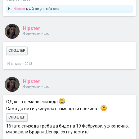
На
Hipster
му/ѝ се допаѓа ова.
Hipster
Форумски идол
СПОЈЛЕР
19 јануари 2013
Hipster
Форумски идол
ОД кога немало епизода
Само да не ги укинуваат само да ги прекинат
СПОЈЛЕР
16тата епизода треба да биде на 19 Фебруари, уф конечно,
ми зафали Брајн и Шенаја со глупостите.