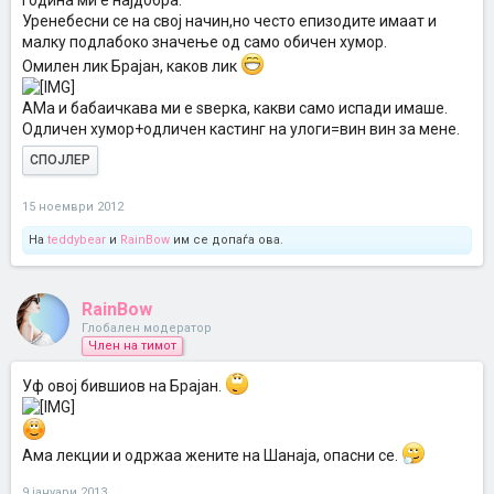
година ми е најдобра.
Уренебесни се на свој начин,но често епизодите имаат и
малку подлабоко значење од само обичен хумор.
Омилен лик Брајан, каков лик
АМа и бабаичкава ми е ѕверка, какви само испади имаше.
Одличен хумор+одличен кастинг на улоги=вин вин за мене.
СПОЈЛЕР
15 ноември 2012
На
teddybear
и
RainBow
им се допаѓа ова.
RainBow
Глобален модератор
Член на тимот
Уф овој бившиов на Брајан.
Ама лекции и одржаа жените на Шанаја, опасни се.
9 јануари 2013