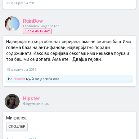
15 февруари 2013
RainBow
Глобален модератор
Член на тимот
Најверојатно ќе ја обноват серијава, ама не се знае баш. Има
голема база на анти-фанови, најверојатно поради
содржината. Иако во серијава секогаш има некаква поука и
тоа баш ми се допаѓа. Ама ете... Двајца гејови...
15 февруари 2013
На
Hipster
му/ѝ се допаѓа ова.
Hipster
Форумски идол
Ми фалеа..
СПОЈЛЕР