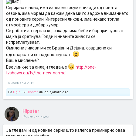
Серијава е нова, има излезено осум епизоди од првата
сезона, ама морам да кажам дека ми го задржа вниманието
од поновите серии. Интересни ликови, има некако топла
атмосфера и добар хумор.
Се работи за геј пар кој сака да има бебе и барајќи сурогат
мајка ја сретнува Голди и нивните животи се
испреплетуваат.
Омилени ликови ми се Брајан и Дејвид, совршено си
одговараат и се надополнуваат.
Ваше мислење?
Еве линкче за онлајн гледање
http://one-
tvshows.eu/tv/the-new-normal
14 ноември 2012
На
Dgirlll
и
Hipster
им се допаѓа ова.
Hipster
Форумски идол
Ја гледам, и од новиве серии што излегоа премиерно оваа