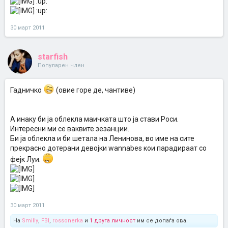
:up:
:up:
30 март 2011
starfish
Популарен член
Гадничко
(овие горе де, чантиве)
А инаку би ја облекла маичката што ја стави Роси.
Интересни ми се ваквите зезанции.
Би ја облекла и би шетала на Ленинова, во име на сите
прекрасно дотерани девојки wannabes кои парадираат со
фејк Луи.
30 март 2011
На
Smilly
,
FBI
,
rossonerka
и
1 друга личност
им се допаѓа ова.