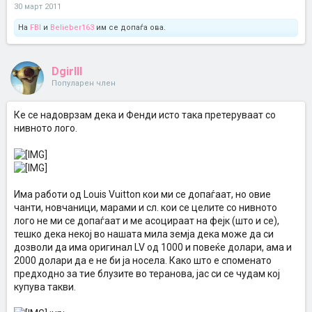
30 март 2011
На
FBI
и
Belieber163
им се допаѓа ова.
Dgirlll
Популарен член
Ке се надоврзам дека и Фенди исто така претеруваат со
нивното лого.
Има работи од Louis Vuitton кои ми се допаѓаат, но овие
чанти, новчаници, марами и сл. кои се целите со нивното
лого не ми се допаѓаат и ме асоцираат на фејк (што и се),
тешко дека некој во нашата мила земја дека може да си
дозволи да има оригинал LV од 1000 и повеќе долари, ама и
2000 долари да е не би ја носела. Како што е споменато
предходно за тие блузите во теранова, јас си се чудам кој
купува такви.