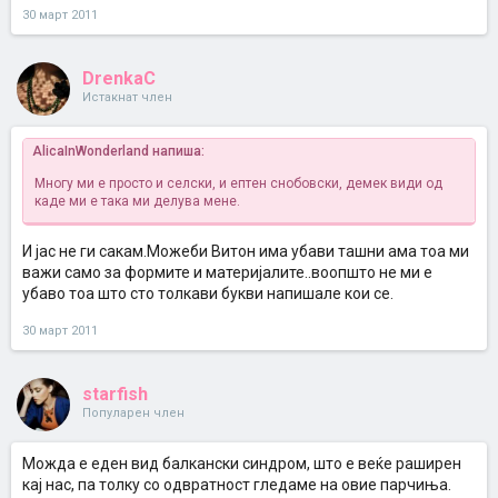
30 март 2011
DrenkaC
Истакнат член
AlicaInWonderland напиша:
Многу ми е просто и селски, и ептен снобовски, демек види од
каде ми е
така ми делува мене.
И јас не ги сакам.Можеби Витон има убави ташни ама тоа ми
важи само за формите и материјалите..воопшто не ми е
убаво тоа што сто толкави букви напишале кои се.
30 март 2011
starfish
Популарен член
Можда е еден вид балкански синдром, што е веќе раширен
кај нас, па толку со одвратност гледаме на овие парчиња.