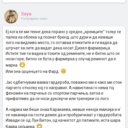
Saya
Популарен член
Еј кога ќе ми текне дека порано у средно „кремците“ толку се
палеа на облека од познат бренд ,што дури и да немаше
лого на видливо место, го оставаа етикетите и ги вадеа да
штрчат за сите да видат дека носат Дизел фармерица.
Истите тие ги вадеа и токите од ремените, не е битно што се
носи горе, битно се бута у фармерка у случај ременот да е
марка.
Или она срценцето на Фард.
Јас одбегнувам ваква гардероба, поважно ми е како ми стои
парчето отколку кој го направил. А навистина го нема тој
феномен на перчење со спортски парчиња, затоа е
прифатливо да се носи дуксерче или тренерки со лого.
А најјака ми беше онаа Каракаева, имаше некоја емисија и и`
се наканија на гости демек да и пробуричкаат у гардеробата.
Извади се од Луи Витон, од качкетот до патиките, иста шара.
Каква сељанка.