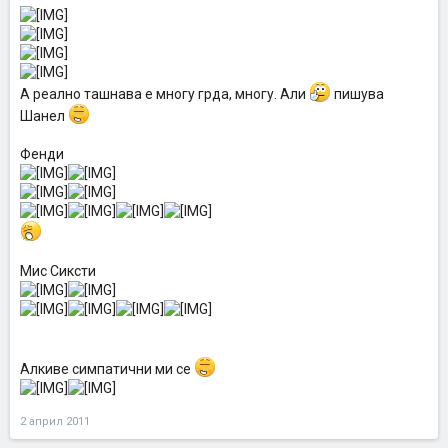
A реално ташнава е многу грда, многу. Али
пишува
Шанел
Фенди
Mис Сиксти
Алкиве симпатични ми се
2 април 2011