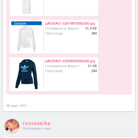
pADIDAS1-5261987t300x300.jpg
Големина на фајлот:
31,3 KB
Прегледи:
284
pADIDAS1-6503402t300x300.jpg
Големина на фајлот:
51 KB
Прегледи:
284
30 март 2011
rossonerka
Популарен член