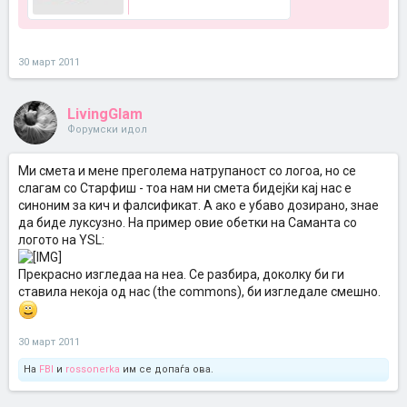
30 март 2011
LivingGlam
Форумски идол
Ми смета и мене преголема натрупаност со логоа, но се
слагам со Старфиш - тоа нам ни смета бидејќи кај нас е
синоним за кич и фалсификат. А ако е убаво дозирано, знае
да биде луксузно. На пример овие обетки на Саманта со
логото на YSL:
Прекрасно изгледаа на неа. Се разбира, доколку би ги
ставила некоја од нас (the commons), би изгледале смешно.
30 март 2011
На
FBI
и
rossonerka
им се допаѓа ова.