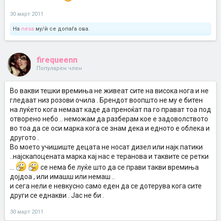
30 март 2011
На
nesa
му/ѝ се допаѓа ова.
firequeenn
Популарен член
Во вакви тешки времиња не живеат сите на висока нога и не
гледаат низ розови очила . Брендот воопшто не му е битен
на луќето кога немаат каде да преноќат па го прават тоа под
отворено небо .. неможам да разберам кое е задоволството
во тоа да се оси марка кога се знам дека и едното е облека и
другото .
Во моето учишиште децата не носат дизел или најк патики
..најскапоцената марка кај нас е теранова и таквите се ретки
...
се нема бе луќе што да се прави такви времиња
дојдоа , или имашш или немаш ..
и сега нели е невкусно само еден да се дотерува кога сите
други се еднакви . Јас не би .
30 март 2011