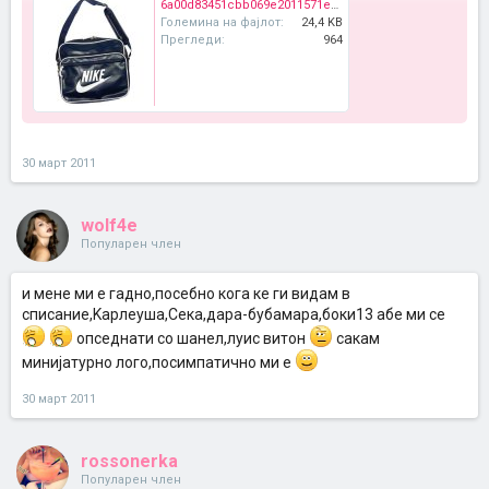
6a00d83451cbb069e2011571e55b29970b-800wi.jpg
Големина на фајлот:
24,4 KB
Прегледи:
964
30 март 2011
wolf4e
Популарен член
и мене ми е гадно,посебно кога ке ги видам в
списание,Kарлеуша,Cека,дара-бубамара,боки13 абе ми се
опседнати со шанел,луис витон
сакам
минијатурно лого,посимпатично ми е
30 март 2011
rossonerka
Популарен член