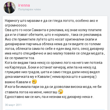
irenna
Популарен член
Најмногу што мразам е да се гледа логото, особено ако е
огромноoooo.
Ова што го носи Саманта е реклама, кој знае колку платиле
да и ги стават обетките, што е нормало , така се рекламира.
Ако сте приметиле луѓето што носат оригинални скапи и
дизајнирани парчиња облека нема да ги видите со големи
логоа, облеката сама по себе е еден вид лого, секој дизајнер
има нешто специфично и ако малку повеќе се следи модата ,
ќе се примети тоа.
Кога ќе видам така некој со оромно лого на него ме потсеќа
на Карлеуша , Боки и останат кичерај, или па на некој од
глумциве низ градов, шета и само гледа дали некој видел
дека маичката му е Кавали ( нема врска што е шанерај )
важно Кавали е
И кога би имала пари за да си дозволам висока мода, не би
ставила логоа на мене, никогаш
Едноставно ми се кич, па и незнам кој дизајнер нека е .
30 март 2011