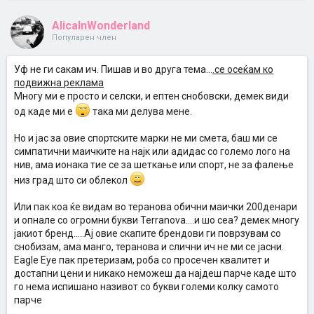
AlicaInWonderland
Популарен член
Уф не ги сакам ич. Пишав и во друга тема...
.се осеќам ко
подвижна реклама
Многу ми е просто и селски, и ептен снобовски, демек види
од каде ми е
така ми делува мене.
Но и јас за овие спортските марки не ми смета, баш ми се
симпатични маичките на најк или адидас со големо лого на
нив, ама ионака тие се за шеткање или спорт, не за фалење
низ град што си облекол
Или пак коа ќе видам во теранова обични маички 200денари
и опнале со огромни букви Terranova....и шо сеа? демек многу
јакиот бренд.....Ај овие скапите брендови ги поврзувам со
снобизам, ама манго, теранова и слични ич не ми се јасни.
Eagle Eye пак претеризам, роба со просечен квалитет и
достапни цени и никако неможеш да најдеш парче каде што
го нема испишано називот со букви големи колку самото
парче