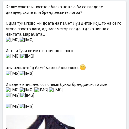
Колку сакате и носите облека на која би се гледале
дизајнерските или брендовските логоа?
Одма тука прво ми доаѓа на памет Луи Витон којшто на се го
става своето лого, од километар гледаш дека нивна е
чантата, марамата...
Исто и Гучи се им е во нивното лого
или нивната "д бест" чевла балетанка
И каде е впишано со големи букви брендовското име