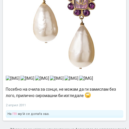
Посебно на очила за сонце, не можам да ги замислам без
лого, прилично сиромашни би изгледале
2 април 2011
На
FBI
му/ѝ се допаѓа ова.