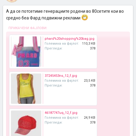
А да се потсетиме генерациите родени во 80сетите кои во
средно беа Фард подвижни реклами
ПРИКАЧЕНИ ФАЈЛОВИ:
phard%20shopping%20bag.jpg
Големина на фајлот:
110,3 KB
Прегледи:
378
37245453ns_12_f.jpg
Големина на фајлот:
23,5 KB
Прегледи:
378
46187747uq_12_f.jpg
Големина на фајлот:
24,9 KB
Прегледи:
378