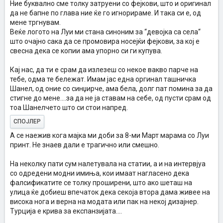
Ние буквално сме толку затруени со фејкови, што и оригинал
да не бапне по глава ние ќе го игнорираме. И така си е, од
мене тргнувам.
Веќе логото на Луи ми стана синоним за “девојка са села“
што очајно сака да се промовира носејќи фејкови, за кој е
свесна дека се копии ама упорно си ги купува.
Кај нас, да ти е срам да излезеш со некое вакво парче на
тебе, одма те бележат. Имам јас една оргинал ташничка
Шанел, од оние со синџирче, ама бела, долг пат помина за да
стигне до мене....за да не ја ставам на себе, од пусти срам од
тоа Шанелчето што си стои напред.
СПОЈЛЕР
А се наежив кога мајка ми доби за 8-ми Март марама со Луи
принт. Не знаев дали е трагично или смешно.
На неколку пати сум налетувала на статии, а и на интервјуа
со одредени модни имиња, кои имаат нагласено дека
фалсификатите се толку проширени, што ако шеташ на
улица ќе добиеш впечаток дека секоја втора дама живее на
висока нога и верна на модата или пак на некој дизајнер.
Турција е крива за експанзијата....