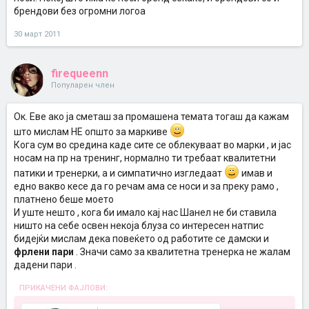
брендови без огромни логоа
30 март 2011
firequeenn
Популарен член
Ок. Еве ако ја сметаш за промашена темата тогаш да кажам
што мислам НЕ општо за маркиве
Кога сум во средина каде сите се облекуваат во марки , и јас
носам на пр на тренинг, нормално ти требаат квалитетни
патики и тренерки, а и симпатично изгледаат
имав и
едно вакво кесе да го речам ама се носи и за преку рамо ,
платнено беше моето
И уште нешто , кога би имало кај нас Шанел не би ставила
ништо на себе освен некоја блуза со интересен натпис
бидејќи мислам дека повеќето од работите се дамски и
фрлени пари
. Значи само за квалитетна тренерка не жалам
дадени пари .
ПРИКАЧЕНИ ФАЈЛОВИ: