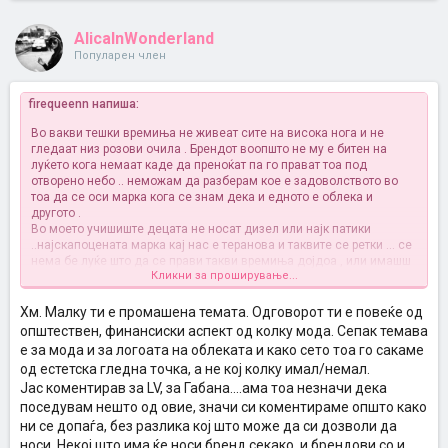
AlicaInWonderland
Популарен член
firequeenn напиша:
Во вакви тешки времиња не живеат сите на висока нога и не
гледаат низ розови очила . Брендот воопшто не му е битен на
луќето кога немаат каде да преноќат па го прават тоа под
отворено небо .. неможам да разберам кое е задоволството во
тоа да се оси марка кога се знам дека и едното е облека и
другото .
Во моето учишиште децата не носат дизел или најк патики
..најскапоцената марка кај нас е теранова и таквите се ретки ...
се
нема бе луќе што да се прави такви времиња дојдоа , или имашш
Кликни за проширување...
или немаш ..
и сега нели е невкусно само еден да се дотерува кога сите други
се еднакви . Јас не би .
Хм. Малку ти е промашена темата. Одговорот ти е повеќе од
општествен, финансиски аспект од колку мода. Сепак темава
е за мода и за логоата на облеката и како сето тоа го сакаме
од естетска гледна точка, а не кој колку имал/немал.
Јас коментирав за LV, за Габана....ама тоа незначи дека
поседувам нешто од овие, значи си коментираме општо како
ни се допаѓа, без разлика кој што може да си дозволи да
носи. Некој што има ќе носи бренд секако, и брендови со и