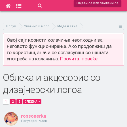
Најави се или зачлени се
Форум
Убавина и мода
Мода и стил
Овој сајт користи колачиња неопходни за
неговото функционирање. Ако продолжиш да
го користиш, значи се согласуваш со нашата
употреба на колачиња.
Прочитај повеќе.
Облека и акцесорис со
дизајнерски логоа
1
2
3
СЛЕДНА >
rossonerka
Популарен член