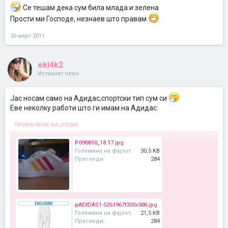
Се тешам дека сум била млада и зелена
Прости ми Господе, незнаев што правам
30 март 2011
eki4k2
Истакнат член
Јас носам само на Адидас,спортски тип сум си
Еве неколку работи што ги имам на Адидас:
ПРИКАЧЕНИ ФАЈЛОВИ:
P090810_18.17.jpg
Големина на фајлот:
30,5 KB
Прегледи:
284
pADIDAS1-5261967t300x300.jpg
Големина на фајлот:
21,5 KB
Прегледи:
284