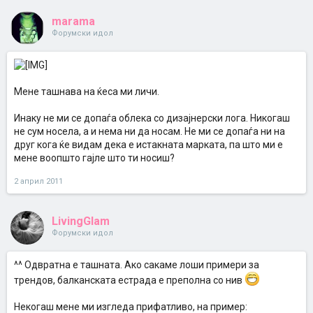
marama
Форумски идол
Мене ташнава на ќеса ми личи.
Инаку не ми се допаѓа облека со дизајнерски лога. Никогаш
не сум носела, а и нема ни да носам. Не ми се допаѓа ни на
друг кога ќе видам дека е истакната марката, па што ми е
мене воопшто гајле што ти носиш?
2 април 2011
LivingGlam
Форумски идол
^^ Одвратна е ташната. Ако сакаме лоши примери за
трендов, балканската естрада е преполна со нив
Некогаш мене ми изгледа прифатливо, на пример: