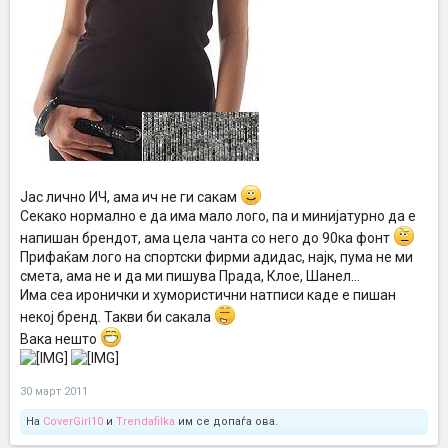
Jaс лично ИЧ, ама ич не ги сакам
Секако нормално е да има мало лого, па и минијатурно да е
напишан брендот, ама цела чанта со него до 90ка фонт
Прифаќам лого на спортски фирми адидас, најк, пума не ми
смета, ама не и да ми пишува Прада, Клое, Шанел...
Има сеа иронички и хумористични натписи каде е пишан
некој бренд. Такви би сакала
Вака нешто
30 март 2011
На
CoverGirl10
и
Trendafilka
им се допаѓа ова.