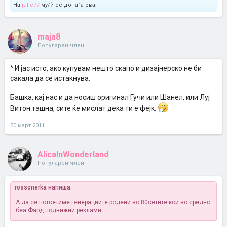
На
julie77
му/ѝ се допаѓа ова.
maja8
Популарен член
^ И јас исто, ако купувам нешто скапо и дизајнерско не би
сакала да се истакнува.
Башка, кај нас и да носиш оригинал Гучи или Шанел, или Луј
Витон ташна, сите ќе мислат дека ти е фејк.
30 март 2011
AlicaInWonderland
Популарен член
rossonerka напиша:
А да се потсетиме генерациите родени во 80сетите кои во средно
беа Фард подвижни реклами