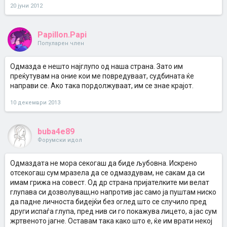
20 јуни 2012
Papillon.Papi
Популарен член
Одмазда е нешто најглупо од наша страна. Зато им
преќутувам на оние кои ме повредуваат, судбината ќе
направи се. Ако така пордолжуваат, им се знае крајот.
10 декември 2013
buba4e89
Форумски идол
Одмаздата не мора секогаш да биде љубовна. Искрено
отсекогаш сум мразела да се одмаздувам, не сакам да си
имам грижа на совест. Од др страна пријателките ми велат
глупава си дозволуваш,но напротив јас само ја пуштам ниско
да падне личноста бидејќи без оглед што се случило пред
други испаѓа глупа, пред нив си го покажува лицето, а јас сум
жртвеното јагне. Оставам така како што е, ќе им врати некој