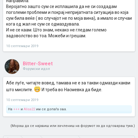
направила.
Веројатно зашто сум се исплашила да не си создадам
поголеми проблеми и покрај непријатната ситуација во која
сум била веќе ( во случајот не по моја вина), а имало и случаи
кога од жал не сум се одмаздувала.
И не се каам. Што знам, некако не гледам големо
задоволство во тоа. Можеби и грешам.
10 септември 2019
Bitter-Sweet
Форумски идол
Абе луѓе, читајте вовед, тамава не е за такви одмазди какви
што мислите.
И треба во Насмевка да биде.
10 септември 2019
На
+++
и
Alisa22
им се допаѓа ова.
(Мораш да се најавиш или зачлениш на форумот за да одговараш тука.)