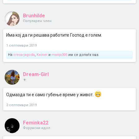
Brunhilde
Популарен член
Има кој да ги решава работите Господ е голем.
1 септември 2019
На
cresa-jagoda
,
Keiner
и
marija305
им се допаѓа ова.
Dream-Girl
☀️
Одмазда ти е само губење време у живот.
2 септември 2019
Feminka22
Форумски идол