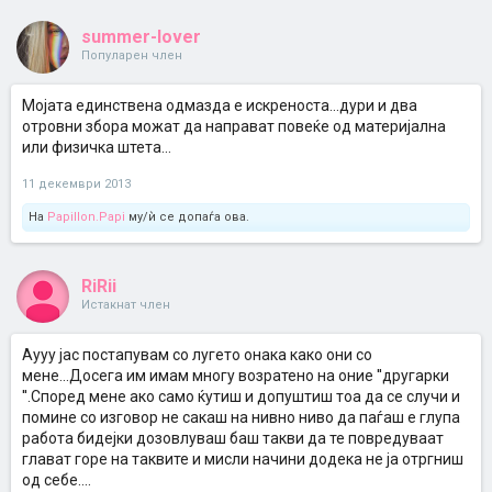
summer-lover
Популарен член
Мојата единствена одмазда е искреноста...дури и два
отровни збора можат да направат повеќе од материјална
или физичка штета...
11 декември 2013
На
Papillon.Papi
му/ѝ се допаѓа ова.
RiRii
Истакнат член
Аууу јас постапувам со лугето онака како они со
мене...Досега им имам многу возратено на оние ''другарки
''.Според мене ако само ќутиш и допуштиш тоа да се случи и
помине со изговор не сакаш на нивно ниво да паѓаш е глупа
работа бидејки дозовлуваш баш такви да те повредуваат
глават горе на таквите и мисли начини додека не ја отргниш
од себе....