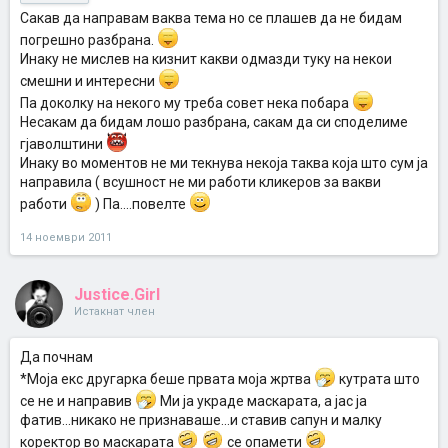
Сакав да направам ваква тема но се плашев да не бидам
погрешно разбрана.
Инаку не мислев на кизнит какви одмазди туку на некои
смешни и интересни
Па доколку на некого му треба совет нека побара
Несакам да бидам лошо разбрана, сакам да си споделиме
гјаволштини
Инаку во моментов не ми текнува некоја таква која што сум ја
направила ( всушност не ми работи кликеров за вакви
работи
) Па....повелте
14 ноември 2011
Justice.Girl
Истакнат член
Да почнам
*Моја екс другарка беше првата моја жртва
кутрата што
се не и направив
Ми ја украде маскарата, а јас ја
фатив...никако не признаваше...и ставив сапун и малку
коректор во маскарата
се опамети