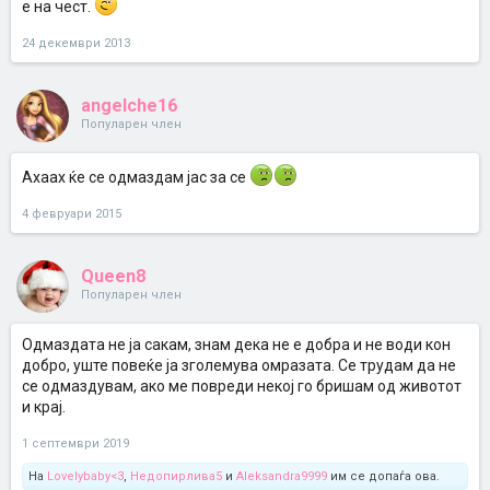
е на чест.
24 декември 2013
angelche16
Популарен член
Ахаах ќе се одмаздам јас за се
4 февруари 2015
Queen8
Популарен член
Одмаздата не ја сакам, знам дека не е добра и не води кон
добро, уште повеќе ја зголемува омразата. Се трудам да не
се одмаздувам, ако ме повреди некој го бришам од животот
и крај.
1 септември 2019
На
Lovelybaby<3
,
Недопирлива5
и
Aleksandra9999
им се допаѓа ова.