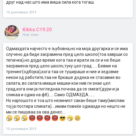
друг над нас што има виша сила кога тогаш.
10 декември 2013
Kikka.C19.20
Нов член
Одмаздата најчесто е љубовна,но на моја другарка и се има
случено да биде засрамена пред цело школо(тоа заврши со
тепачка),но дојде време кога таа и врати за се и не беше
засрамена пред цело школо,туку цел град.......Бевме на
тренинг(одбојка),кога таа се тушираше и ние и зедовме
некои од работите,таа не бркаше додека не стасавме во
салата, во салата имаше машки кои нив ги знае цел
град,кога они ја погледнаа почнаа да се смеат(дури и ја
сликаа и одма на фб)......Само ОДМАЗДА.......
Но најлошото е тоа што незиниот сакан беше таму(мислам
тој ја постира сликата)....имам повеќе одмазди но нешто не
ми се пишуваа за ова денес....
10 декември 2013