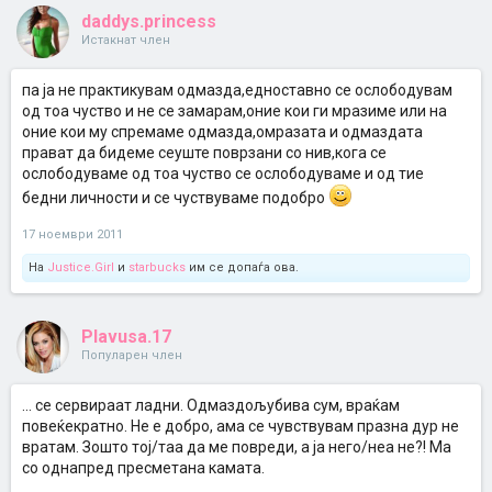
daddys.princess
Истакнат член
па ја не практикувам одмазда,едноставно се ослободувам
од тоа чуство и не се замарам,оние кои ги мразиме или на
оние кои му спремаме одмазда,омразата и одмаздата
прават да бидеме сеуште поврзани со нив,кога се
ослободуваме од тоа чуство се ослободуваме и од тие
бедни личности и се чуствуваме подобро
17 ноември 2011
На
Justice.Girl
и
starbucks
им се допаѓа ова.
Plavusa.17
Популарен член
... се сервираат ладни. Одмаздољубива сум, враќам
повеќекратно. Не е добро, ама се чувствувам празна дур не
вратам. Зошто тој/таа да ме повреди, а ја него/неа не?! Ма
со однапред пресметана камата.