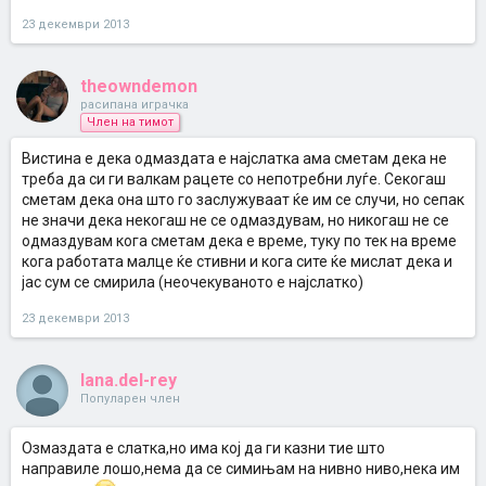
23 декември 2013
theowndemon
расипана играчка
Член на тимот
Вистина е дека одмаздата е најслатка ама сметам дека не
треба да си ги валкам рацете со непотребни луѓе. Секогаш
сметам дека она што го заслужуваат ќе им се случи, но сепак
не значи дека некогаш не се одмаздувам, но никогаш не се
одмаздувам кога сметам дека е време, туку по тек на време
кога работата малце ќе стивни и кога сите ќе мислат дека и
јас сум се смирила (неочекуваното е најслатко)
23 декември 2013
lana.del-rey
Популарен член
Озмаздата е слатка,но има кој да ги казни тие што
направиле лошо,нема да се симињам на нивно ниво,нека им