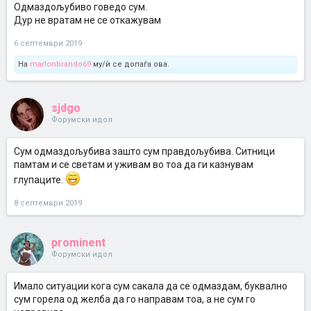
Одмаздољубиво говедо сум.
Дур не вратам не се откажувам
6 септември 2019
На
marlonbrando69
му/ѝ се допаѓа ова.
sjdgo
Форумски идол
Сум одмаздољубива зашто сум правдољубива. Ситници
памтам и се светам и уживам во тоа да ги казнувам
глупаците.
8 септември 2019
prominent
Форумски идол
Имало ситуации кога сум сакала да се одмаздам, буквално
сум горела од желба да го направам тоа, а не сум го