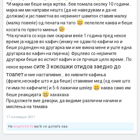
*И мајка ми беше моја жртва...бев помала околку 10 години...
мајка ми ми направи нешто (да не наведувам и да не
должам) и јас паметна во нејзиниот шампон ставив малку
(малку повеќе) од пената на тато
лелелеле каква и беше
косата по првото миење
*На кучката со која сме скарани веќе 1 година пред некое
време ја најдов во кафич (инаку не одам по кафичи но и
беше роденден на другарка ми и ме викна мене и уште една
другарка во кафич на пијачка). Фрцлево со нејзините
другарки беше во истиот кафич и се прчеше цело време...По
сите 3 кокошки отидоа заедно до
некое време
тоалет
и ние настапивме... во нивните кафиња
(фрапе,нескафе што и да беше) ставивме мед (од оние што
ги има по кафичите) и 5-6 лажички шеќер
каква само им
беше реакцијата
хахахаха
Продолжете вие девојки, да видиме различни начини и
мислења на темава
17 ноември 2011
На
angelche16
му/ѝ се допаѓа ова.