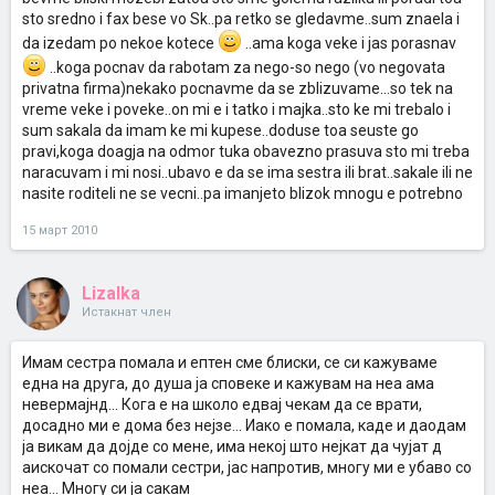
sto sredno i fax bese vo Sk..pa retko se gledavme..sum znaela i
da izedam po nekoe kotece
..ama koga veke i jas porasnav
..koga pocnav da rabotam za nego-so nego (vo negovata
privatna firma)nekako pocnavme da se zblizuvame...so tek na
vreme veke i poveke..on mi e i tatko i majka..sto ke mi trebalo i
sum sakala da imam ke mi kupese..doduse toa seuste go
pravi,koga doagja na odmor tuka obavezno prasuva sto mi treba
naracuvam i mi nosi..ubavo e da se ima sestra ili brat..sakale ili ne
nasite roditeli ne se vecni..pa imanjeto blizok mnogu e potrebno
15 март 2010
Lizalka
Истакнат член
Имам сестра помала и ептен сме блиски, се си кажуваме
една на друга, до душа ја сповеке и кажувам на неа ама
невермајнд... Кога е на школо едвај чекам да се врати,
досадно ми е дома без нејзе... Иако е помала, каде и даодам
ја викам да дојде со мене, има некој што нејкат да чујат д
аискочат со помали сестри, јас напротив, многу ми е убаво со
неа... Многу си ја сакам