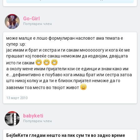
Go-Girl
Популарен член
може малце е лошо формулиран насловот ама темата е
супер :up:
јас имам и брат и сестра и ги сакам мноооооогу и кога ќе ме
прашаат кој повеќе сакаш неможам да издвојам, двајцата
исто ги сакам
а околу мене имам пријатели кои се единци и знам како им
е....дефинитивно е поубаво кога имаш брат или сестра затоа
што никој колку и да ти е близок пријател неможе да го
завземи тоа место во твојот живот
13 март 2010
babyketi
Популарен член
БејбиKети гледам нешто на пик сум ти во задно време