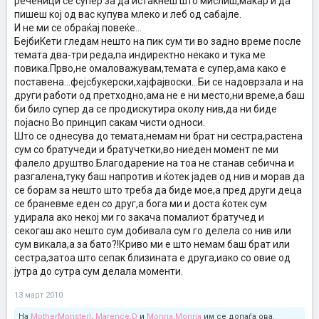
реченици се супер за да истакнеш што мислиш,макар и да
пишеш кој од вас купува млеко и леб од сабајле.
И не ми се обраќај повеќе...
БејбиKети гледам нешто на пик сум ти во задно време после
темата два-три реда,па индиректно некако и тука ме
повика.Прво,не омаловажувам,темата е супер,ама како е
поставена...фејсбукерски,хајфајвоски...Би се надоврзала и на
други работи од претходно,ама не е ни место,ни време,а баш
би било супер да се продискутира околу нив,да ни биде
појасно.Во принцип сакам чисти односи.
Што се однесува до темата,немам ни брат ни сестра,растена
сум со братучеди и братучетки,во ниеден момент ne ми
фалело друштво.Благодарение на тоа не станав себична и
разгалена,туку баш напротив и ќотек јадев од нив и морав да
се борам за нешто што треба да биде мое,а пред други деца
се браневме еден со друг,а бога ми и доста ќотек сум
удирала ако некој ми го закача помалиот братучед и
секогаш ако нешто сум добивала сум го делела со нив или
сум викала,а за бато?!Криво ми е што немам баш брат или
сестра,затоа што сепак близината е друга,иако со овие од
јутра до сутра сум делала моменти.
13 март 2010
На
MotherMonsterI
,
Marence.D
и
Monna.Monna
им се допаѓа ова.