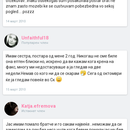
otcekuvav...inaku odsekogas sum posakuvala postar brat ne
znam zasto mozebi ke se custvuvam pobezbedna vo sekoj
pogled.....pozzz
14 март 2010
Unfaithful18
Популарен член
Имам сестра, постара од мене 2 год. Никогаш не сме биле
она ептен блиски но, искрено да ви кажам кога крена на
факс, многу ми недостасуваше а ја гледав на две
недели.Немав со кого ни да се скарам
Сега од октомври
ќе ја гледам повеќе во Ск
15 март 2010
Katja.efremova
Истакнат член
Јас имам помало братче и го сакам највеќе...неможам да си
замислам да сум без него,уште кога бевме помали јас му бев