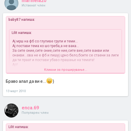
marinela20
Истакнат член
baby87 напиша:
Lilit напиша:
Ај мрш на фб со глупиве групи и теми...
Ај постави тема ко шо треба,а не вака...
За сите оние,сите оние,сите ние,сите вие,сите вакви или
онакви...ова не е фб и пишуј црно бело,боите се стаени за лиги
да ти праат и постави убаво прашање на темата!
Ајт!
Кликни за проширување...
ako ne ti se pisuva na temava tvoj problem ama ima luge sto
Браво алал да ви е....
)
premnogu si gi sakaat sestrite i brakata..........ima sekakvi temi na
forumot ako ne sakas na ovaa tema klikni na druga..............a ne si ti
nikoja i nisto da ni kazes kakvi temi da otvorime.............mislam deka
13 март 2010
vredi da piseme za odniosot so nasite braka i sestri ..........pa makar i
eden zbor..........aj pozz
enca.69
Популарен член
Lilit напиша: