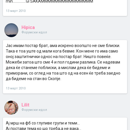
min...............GI SAKAMMMMMMMMMMMMMMM
13 март 2010
Hipica
Форумски идол
Јас имам постар брат, ама искрено воопшто не сме блиски.
Така е тоа уште од мали кога бевме. Кон мене го има само
оној заштитнички однос на постар брат. Ништо повеќе.
Можеби затоа што сме 4 и пол години разлика. Се надевам
дека ќе станеме поблиски, а мислам дека ќе бидеме и
приморани, со оглед на тоа што од на есен ќе треба заедно
да бидеме на стан во Скопје.
13 март 2010
Lilit
Форумски идол
Ај мрш на фб со глупиве групи и теми...
Ај постави тема ко шо треба,а не вака...