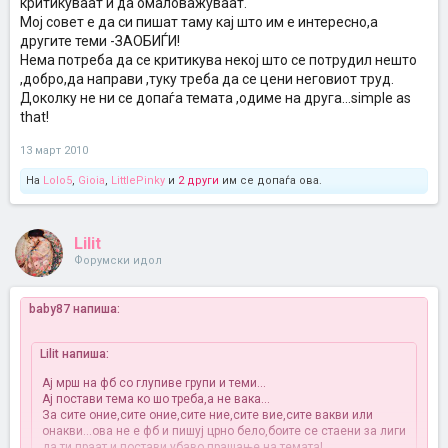
критикуваат и да омаловажуваат.
Мој совет е да си пишат таму кај што им е интересно,а
другите теми -ЗАОБИЃИ!
Нема потреба да се критикува некој што се потрудил нешто
,добро,да направи ,туку треба да се цени неговиот труд.
Доколку не ни се допаѓа темата ,одиме на друга...simple as
that!
13 март 2010
На
Lolo5
,
Gioia
,
LittlePinky
и
2 други
им се допаѓа ова.
Lilit
Форумски идол
baby87 напиша:
Lilit напиша:
Ај мрш на фб со глупиве групи и теми...
Ај постави тема ко шо треба,а не вака...
За сите оние,сите оние,сите ние,сите вие,сите вакви или
онакви...ова не е фб и пишуј црно бело,боите се стаени за лиги
да ти праат и постави убаво прашање на темата!