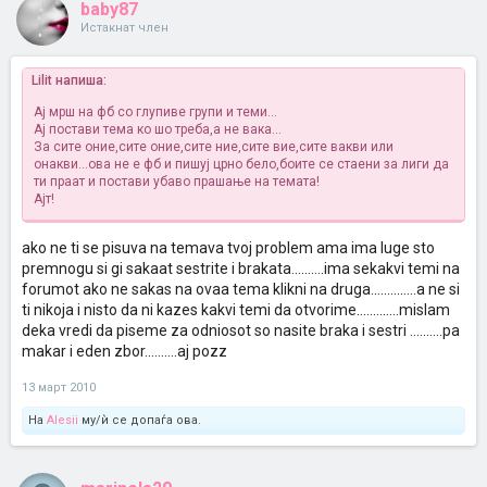
baby87
Истакнат член
Lilit напиша:
Ај мрш на фб со глупиве групи и теми...
Ај постави тема ко шо треба,а не вака...
За сите оние,сите оние,сите ние,сите вие,сите вакви или
онакви...ова не е фб и пишуј црно бело,боите се стаени за лиги да
ти праат и постави убаво прашање на темата!
Ајт!
ako ne ti se pisuva na temava tvoj problem ama ima luge sto
premnogu si gi sakaat sestrite i brakata..........ima sekakvi temi na
forumot ako ne sakas na ovaa tema klikni na druga..............a ne si
ti nikoja i nisto da ni kazes kakvi temi da otvorime.............mislam
deka vredi da piseme za odniosot so nasite braka i sestri ..........pa
makar i eden zbor..........aj pozz
13 март 2010
На
Alesii
му/ѝ се допаѓа ова.