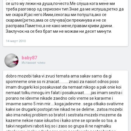
се што му лежи на душа,почесто.Ме слуша кога мене ми
треба разговор од сериозен тип.Знае да ме ислуша,ретко да
ме скара.И јас него.Ииии,секогаш ми попушта,ако се
скараме(ретко,ама се случува)си прекинува и не се
расправа.Паметно,а не како мене,правам криви дрини.
Заклучок на се:без брат ми не можам ни десет минути.
14 март 2010
baby87
Истакнат член
dobro mozebi taka vi zvuci temata ama sakav samo da gi
spomneme onie so ni znacat...........znaci za nasiot odnos poso
imam drugarki koi posakuvaat da nemaat nikogo a pak onie koi
nemaat tolku mnogu im falat i posakuvaat........jas imam sestra i
porano ne idevme nikade zaedno celo vreme se karavme i
imavme samo 5 min mir.....koga jadevme . sega otkako svativme
kakvi se drugarki postojat nie nikad ne se delime...zatoa mozebi
ako ima nekoj problem so bratot i sestrata mozebi mozeme da
kazeme nekoe nase iskustvo i kako sme se spravile so toa. a
takvi negativni raboti koj so i zaso so grupa ili ne najmalku