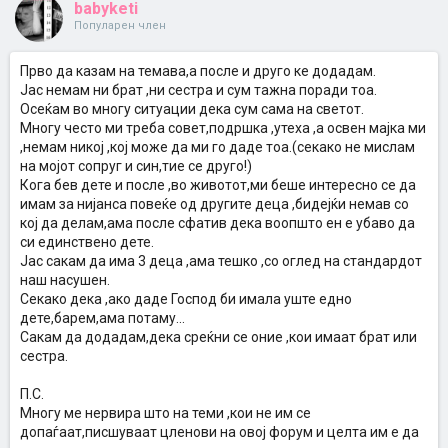
babyketi
Популарен член
Прво да казам на темава,а после и друго ке додадам.
Јас немам ни брат ,ни сестра и сум тажна поради тоа.
Осеќам во многу ситуации дека сум сама на светот.
Многу често ми треба совет,подршка ,утеха ,а освен мајка ми
,немам никој ,кој може да ми го даде тоа.(секако не мислам
на мојот сопруг и син,тие се друго!)
Кога бев дете и после ,во животот,ми беше интересно се да
имам за нијанса повеќе од другите деца ,бидејќи немав со
кој да делам,ама после сфатив дека воопшто ен е убаво да
си единствено дете.
Јас сакам да има 3 деца ,ама тешко ,со оглед на стандардот
наш насушен.
Секако дека ,ако даде Господ би имала уште едно
дете,барем,ама потаму...
Сакам да додадам,дека среќни се оние ,кои имаат брат или
сестра.
П.С.
Многу ме нервира што на теми ,кои не им се
допаѓаат,писшуваат цленови на овој форум и целта им е да