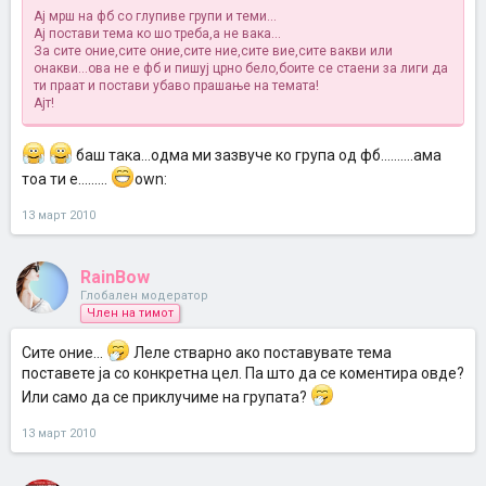
Ај мрш на фб со глупиве групи и теми...
Ај постави тема ко шо треба,а не вака...
За сите оние,сите оние,сите ние,сите вие,сите вакви или
онакви...ова не е фб и пишуј црно бело,боите се стаени за лиги да
ти праат и постави убаво прашање на темата!
Ајт!
баш така...одма ми зазвуче ко група од фб..........ама
тоа ти е.........
own:
13 март 2010
RainBow
Глобален модератор
Член на тимот
Сите оние...
Леле стварно ако поставувате тема
поставете ја со конкретна цел. Па што да се коментира овде?
Или само да се приклучиме на групата?
13 март 2010