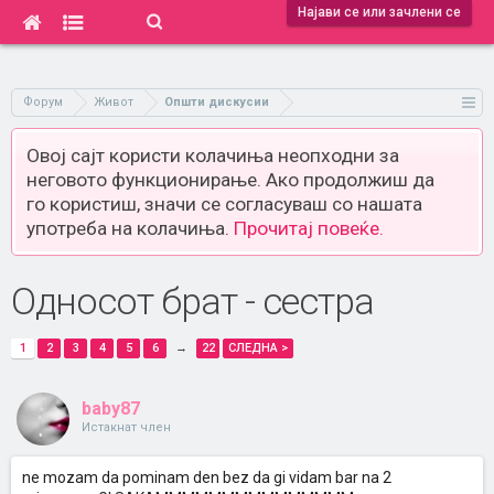
Најави се или зачлени се
Форум
Живот
Општи дискусии
Овој сајт користи колачиња неопходни за
неговото функционирање. Ако продолжиш да
го користиш, значи се согласуваш со нашата
употреба на колачиња.
Прочитај повеќе.
Односот брат - сестра
1
2
3
4
5
6
→
22
СЛЕДНА >
baby87
Истакнат член
ne mozam da pominam den bez da gi vidam bar na 2