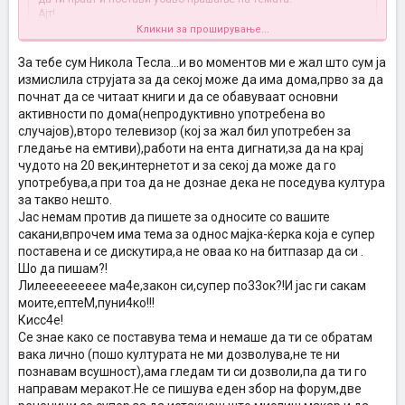
Ајт!
Кликни за проширување...
ako ne ti se pisuva na temava tvoj problem ama ima luge sto
За тебе сум Никола Тесла...и во моментов ми е жал што сум ја
premnogu si gi sakaat sestrite i brakata..........ima sekakvi temi na
измислила струјата за да секој може да има дома,прво за да
forumot ako ne sakas na ovaa tema klikni na druga..............a ne si ti
nikoja i nisto da ni kazes kakvi temi da otvorime.............mislam deka
почнат да се читаат книги и да се обавуваат основни
vredi da piseme za odniosot so nasite braka i sestri ..........pa makar i
активности по дома(непродуктивно употребена во
eden zbor..........aj pozz
случајов),второ телевизор (кој за жал бил употребен за
гледање на емтиви),работи на ента дигнати,за да на крај
чудото на 20 век,интернетот и за секој да може да го
употребува,а при тоа да не дознае дека не поседува култура
за такво нешто.
Јас немам против да пишете за односите со вашите
сакани,впрочем има тема за однос мајка-ќерка која е супер
поставена и се дискутира,а не оваа ко на битпазар да си .
Шо да пишам?!
Лилеееееееее ма4е,закон си,супер по33ок?!И јас ги сакам
моите,ептеМ,пуни4ко!!!
Кисс4е!
Се знае како се поставува тема и немаше да ти се обратам
вака лично (пошо културата не ми дозволува,не те ни
познавам всушност),ама гледам ти си дозволи,па да ти го
направам меракот.Не се пишува еден збор на форум,две