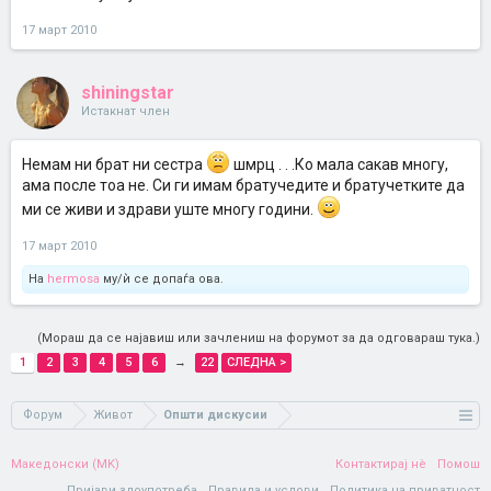
17 март 2010
shiningstar
Истакнат член
Немам ни брат ни сестра
шмрц . . .Ко мала сакав многу,
ама после тоа не. Си ги имам братучедите и братучетките да
ми се живи и здрави уште многу години.
17 март 2010
На
hermosa
му/ѝ се допаѓа ова.
(Мораш да се најавиш или зачлениш на форумот за да одговараш тука.)
1
2
3
4
5
6
→
22
СЛЕДНА >
Форум
Живот
Општи дискусии
Македонски (MK)
Контактирај нè
Помош
Пријави злоупотреба
Правила и услови
Политика на приватност