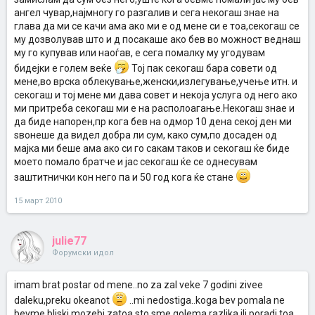
ангел чувар,најмногу го разгалив и сега некогаш знае на
глава да ми се качи ама ако ми е од мене си е тоа,секогаш се
му дозволував што и д посакаше ако бев во можност веднаш
му го купував или наоѓав, е сега помалку му угодувам
бидејки е голем веќе
Тој пак секогаш бара совети од
мене,во врска облекување,женски,излегување,учење итн. и
секогаш и тој мене ми дава совет и некоја услуга од него ако
ми притреба секогаш ми е на располоагање.Некогаш знае и
да биде напорен,пр кога бев на одмор 10 дена секој ден ми
ѕвонеше да видел добра ли сум, како сум,по досаден од
мајка ми беше ама ако си го сакам таков и секогаш ќе биде
моето помало братче и јас секогаш ќе се однесувам
заштитнички кон него па и 50 год кога ќе стане
15 март 2010
julie77
Форумски идол
imam brat postar od mene..no za zal veke 7 godini zivee
daleku,preku okeanot
..mi nedostiga..koga bev pomala ne
bevme bliski mozebi zatoa sto sme golema razlika ili poradi toa