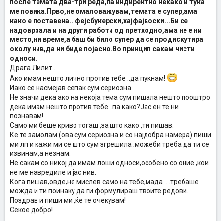
после темата два-три реда,па индиректно некако и тука
ме повика.Прво,не омаловажувам,темата е супер,ама
како е поставена...фејсбукерски,хајфајвоски...Би се
надоврзала и на други работи од претходно,ама не е ни
место,ни време,а баш би било супер да се продискутира
околу нив,да ни биде појасно.Во принцип сакам чисти
односи.
Драга Лилит ..
Ако имам нешто лично против тебе ..да пукнам!
Иако се насмејав сепак сум сериозна.
Не значи дека ако на некоја тема сум пишала нешто пооштро
дека имам нешто против тебе...па како?Јас ен те ни
познавам!
Само ми беше криво тогаш ,за што како ,ти пишав.
Ке те замолам (ова сум сериозна и со најдобра намера) пиши
ми лп и кажи ми се што сум згрешила ,можеби треба да ти се
извинам,а незнам.
Не сакам со никој да имам лоши односи,особено со оние ,кои
не ме навредиле и јас нив.
Кога пишав,овде,не мислев само на тебе,мада ....требаше
можда и ти поинаку да ги формулираш твоите редови.
Поздрав и пиши ми ,ќе те очекувам!
Секое добро!