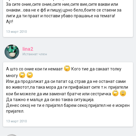
За сите оние,сите оние,сите ние,сите вие,сите вакви или
онакви...ова не е фб и пишуј црно бело,боите се стаени за
лиги да ти праат и постави убаво прашање на темата!
Ајт!
13 март 2010
lina2
Истакнат член
А што со оние кои ги немаат
Кого тие да сакаат толку
многу
Или да продолжат да си патат од страв да не останат сами
во животот,па така мора да ги прифаќаат сите т.н. пријатели
кои би можеле да им заменат братче или сестричка
Да тажно е малце да си во таква ситуација.
Денес секој не ти е пријател барем секој пријател не е искрен
пријател.
13 март 2010