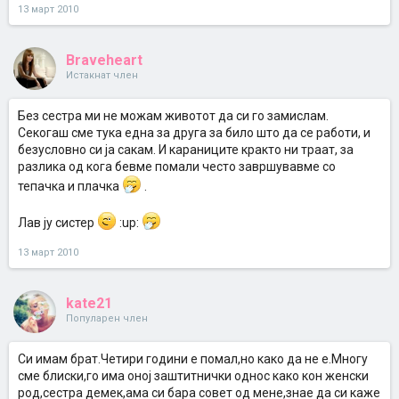
13 март 2010
Braveheart
Истакнат член
Без сестра ми не можам животот да си го замислам.
Секогаш сме тука една за друга за било што да се работи, и
безусловно си ја сакам. И караниците кракто ни траат, за
разлика од кога бевме помали често завршувавме со
тепачка и плачка
.
Лав ју систер
:up:
13 март 2010
kate21
Популарен член
Си имам брат.Четири години е помал,но како да не е.Многу
сме блиски,го има оној заштитнички однос како кон женски
род,сестра демек,ама си бара совет од мене,знае да си каже