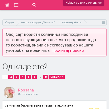
Најави се или зачлени се
Форум
Женски форум „Фемина“
Кафе-муабети
Овој сајт користи колачиња неопходни за
неговото функционирање. Ако продолжиш да
го користиш, значи се согласуваш со нашата
употреба на колачиња.
Прочитај повеќе.
Од каде сте?
1
2
3
4
5
6
→
86
СЛЕДНА >
Rossana
Истакнат член
се утепав барајќи ваква тема па ако ја има