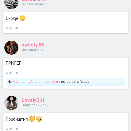
Форумски идол
Скопје
6 мај 2010
sweety.86
Истакнат член
ПРИЛЕП
6 мај 2010
На
MarchelineAmaru
и
bearshare
им се допаѓа ова.
LovelyGirl
Популарен член
Пробиштип
6 мај 2010