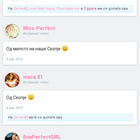
На
Cecko85
,
love.faith.hope
,
Chocolate.me
и
2 други
им се допаѓа ова.
Miss-Perfect
Истакнат член
Од милото ни наше Скопје
6 мај 2010
maca.81
Истакнат член
Од Скопје
6 мај 2010
На
Cecko85
му/ѝ се допаѓа ова.
EnaPerfectGIRL