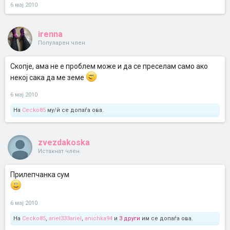
6 мај 2010
irenna
Популарен член
Скопје, ама не е проблем може и да се преселам само ако
некој сака да ме земе
6 мај 2010
На
Cecko85
му/ѝ се допаѓа ова.
zvezdakoska
Истакнат член
Прилепчанка сум
6 мај 2010
На
Cecko85
,
ariel333ariel
,
anichka94
и
3 други
им се допаѓа ова.