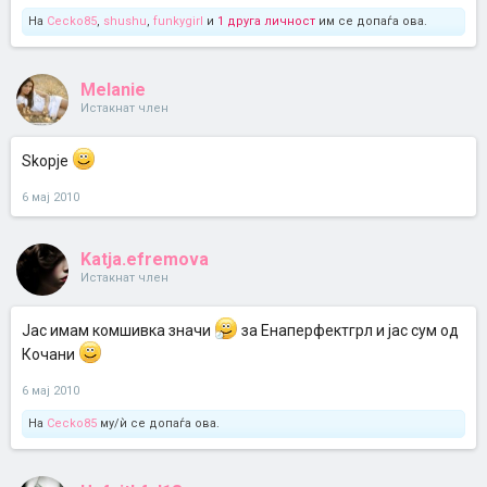
На
Cecko85
,
shushu
,
funkygirl
и
1 друга личност
им се допаѓа ова.
Melanie
Истакнат член
Skopje
6 мај 2010
Katja.efremova
Истакнат член
Јас имам комшивка значи
за Енаперфектгрл и јас сум од
Кочани
6 мај 2010
На
Cecko85
му/ѝ се допаѓа ова.