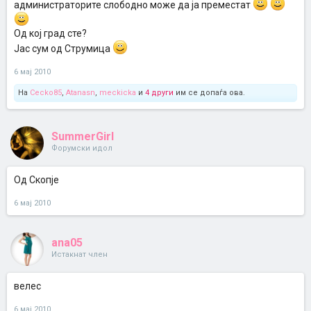
администраторите слободно може да ја преместат
Од кој град сте?
Јас сум од Струмица
6 мај 2010
На
Cecko85
,
Atanasn
,
meckicka
и
4 други
им се допаѓа ова.
SummerGirl
Форумски идол
Од Скопје
6 мај 2010
ana05
Истакнат член
велес
6 мај 2010