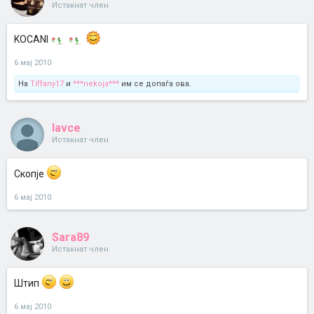
Истакнат член
KOCANI
6 мај 2010
На
Tiffany17
и
***nekoja***
им се допаѓа ова.
lavce
Истакнат член
Скопје
6 мај 2010
Sara89
Истакнат член
Штип
6 мај 2010