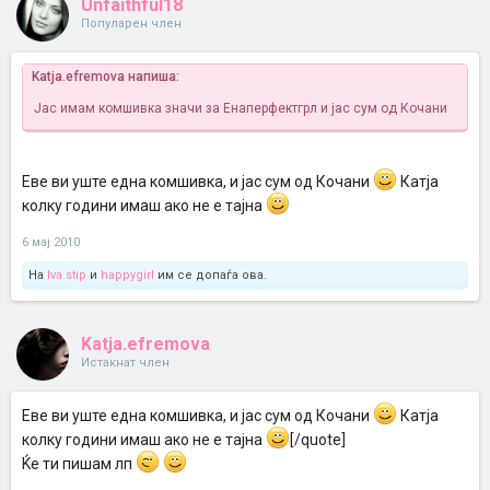
Unfaithful18
Популарен член
Katja.efremova напиша:
Јас имам комшивка значи
за Енаперфектгрл и јас сум од Кочани
Еве ви уште една комшивка, и јас сум од Кочани
Катја
колку години имаш ако не е тајна
6 мај 2010
На
Iva stip
и
happygirl
им се допаѓа ова.
Katja.efremova
Истакнат член
Еве ви уште една комшивка, и јас сум од Кочани
Катја
колку години имаш ако не е тајна
[/quote]
Ќе ти пишам лп