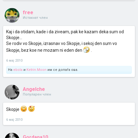
free
Истакнат член
Kaj i da otidam, kade i da ziveam, pak ke kazam deka sum od
Skopje...
Se rodiv vo Skopje, izrasnav vo Skopje, i sekoj den sum vo
Skopje, bez koe ne mozam ni eden den
.
6 мај 2010
На
ebola
и
Ketrin.Moon
им се допаѓа ова.
Angelche
Популарен член
Skopje
6 мај 2010
Gordana10