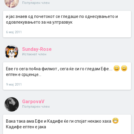
Популарен член
и јас знаев од почетокот се гледаше по однесувањето и
одовлекувањето за на ултразвук
6 мај 2011
Sunday-Rose
Истакнат член
Еве го сега по4на филмот , сега ќе си го гледам Ефе....
ептен е срценце...
9 мај 2011
GarpovaV
Популарен член
Вака така ама Ефе и Кадифе ќе ги спојат некако хаха
Кадифе ептен е јака