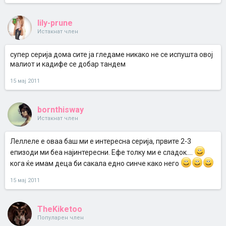
lily-prune
Истакнат член
супер серија дома сите ја гледаме никако не се испушта овој
малиот и кадифе се добар тандем
15 мај 2011
bornthisway
Истакнат член
Леллеле е оваа баш ми е интересна серија, првите 2-3
епизоди ми беа најинтересни. Ефе толку ми е сладок....
кога ќе имам деца би сакала едно синче како него
15 мај 2011
TheKiketoo
Популарен член