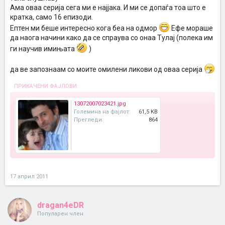
Ама оваа серија сега ми е најјака. И ми се допаѓа тоа што е
кратка, само 16 епизоди.
Ептен ми беше интересно кога беа на одмор
Ефе мораше
да наога начини како да се спраува со онаа Тулај (полека им
ги научив имињата
)
да ве запознаам со моите омилени ликови од оваа серија
ПРИКАЧЕНИ ФАЈЛОВИ:
13072007023421.jpg
Големина на фајлот:
61,5 KB
Прегледи:
864
17 април 2011
dragan4eDR
Популарен член