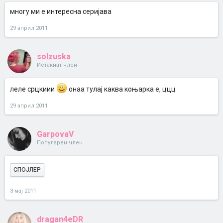
многу ми е интересна серијава
29 април 2011
solzuska
Истакнат член
леле срцкиии
онаа тулај каква коњарка е, ццц
29 април 2011
GarpovaV
Популарен член
СПОЈЛЕР
3 мај 2011
dragan4eDR