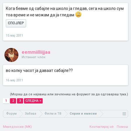
Кога бевме од сабајле на школо ја гледав, сега на школо сум
тоа време и не можам да ја гледам
СПОЈЛЕР
15 мај 2011
eemmiilliijjaa
Истакнат член
во колку часот ја даваат сабајле??
16 мај 2011
(Мораш да се најавиш или зачлениш на форумот за да одговараш тука.)
1
2
3
СЛЕДНА >
Форум
Забава
Филм и ТВ
Серии и емисии
Македонски (MK)
Контактирај нè
Помош