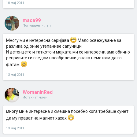
10 мај 2011
maca99
Популарен член
Mногу ми е интересна серијава
Мало освежување за
разлика од оние утепаниве сапуници.
И детенцето и таткото и мајката ми се интересни,ама обично
репризите ги гледам насабјелечки ,онака неможам да го
фатам
13 мај 2011
WomanInRed
Истакнат член
многу ми е интересна и смешна посебно кога требаше сунет
да му прават на малиот хахах
13 мај 2011