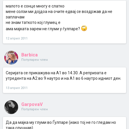
малото е сонце многу е слатко
мене солзи ми дојдоа на очите едвај се воздржав да не
заплачам
не знам таткото кој глумец е
ама мајката зарем не глуми у ѓулпаре?
12 април 2011
Barbica
Популарен член
Серијата се прикажува на А1 во 14.30. А репризата е
утредента на А2 во 9 наутро и на А1 во 6 наутро идниот ден.
13 април 2011
GarpovaV
Популарен член
Да да мајка му глуми во Ѓулпаре (иако тој не го гледам но
така слушнав)