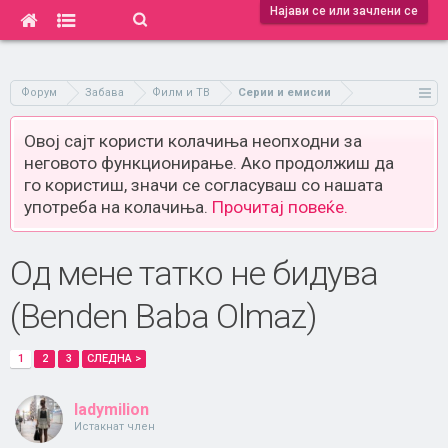
Најави се или зачлени се
Форум
Забава
Филм и ТВ
Серии и емисии
Овој сајт користи колачиња неопходни за
неговото функционирање. Ако продолжиш да
го користиш, значи се согласуваш со нашата
употреба на колачиња.
Прочитај повеќе.
Од мене татко не бидува
(Benden Baba Olmaz)
1
2
3
СЛЕДНА >
ladymilion
Истакнат член