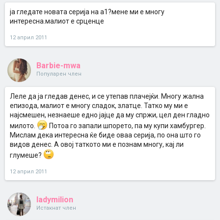
ја гледате новата серија на а1?мене ми е многу
интересна.малиот е срценце
12 април 2011
Barbie-mwa
Популарен член
Леле да ја гледав денес, и се утепав плачејќи. Многу жална
епизода, малиот е многу сладок, златце. Татко му ми е
најсмешен, незнаеше едно јајце да му спржи, цел ден гладно
милото.
Потоа го запали шпорето, па му купи хамбургер.
Мислам дека интересна ќе биде оваа серија, по она што го
видов денес. А овој таткото ми е познам многу, кај ли
глумеше?
12 април 2011
ladymilion
Истакнат член