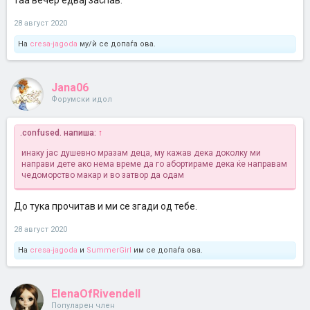
таа вечер едвај заспав.
28 август 2020
На
cresa-jagoda
му/ѝ се допаѓа ова.
Jana06
Форумски идол
.confused. напиша:
↑
инаку јас душевно мразам деца, му кажав дека доколку ми
направи дете ако нема време да го абортираме дека ќе направам
чедоморство макар и во затвор да одам
До тука прочитав и ми се згади од тебе.
28 август 2020
На
cresa-jagoda
и
SummerGirl
им се допаѓа ова.
ElenaOfRivendell
Популарен член