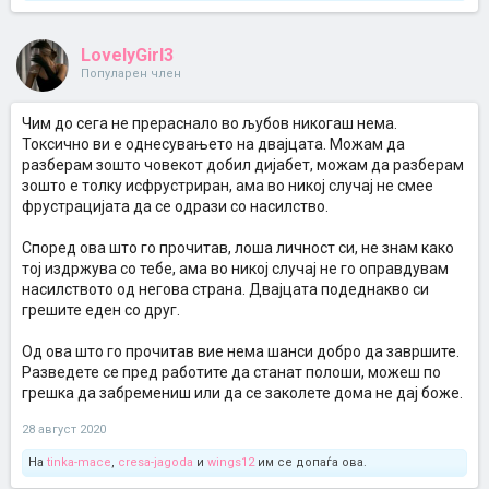
LovelyGirl3
Популарен член
Чим до сега не прераснало во љубов никогаш нема.
Токсично ви е однесувањето на двајцата. Можам да
разберам зошто човекот добил дијабет, можам да разберам
зошто е толку исфрустриран, ама во никој случај не смее
фрустрацијата да се одрази со насилство.
Според ова што го прочитав, лоша личност си, не знам како
тој издржува со тебе, ама во никој случај не го оправдувам
насилството од негова страна. Двајцата подеднакво си
грешите еден со друг.
Од ова што го прочитав вие нема шанси добро да завршите.
Разведете се пред работите да станат полоши, можеш по
грешка да забремениш или да се заколете дома не дај боже.
28 август 2020
На
tinka-mace
,
cresa-jagoda
и
wings12
им се допаѓа ова.