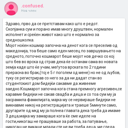
.confused.
Нов член
Здраво, прво да се претставам како што е редот.
Скопјанка сум и порано имав многу друштвен, нормален
исполнет и среќен живот како што е нормално за
средношколка.
Мојот ноќен кошмар започна на денот кога се преселив од
македонија, тоа беше само еден месец по завршувањето на
средното, поточно кошмарот беше мојот нов дечко со кој
што бев во врска од страв дека ќе останам сама во новата
земја каде што ќе учам, меѓутоа врската по 2 години
прерасна во брак,(тој е 5 г поголем од мене) но не од љубов,
туку се регистрирав со него за да ни дадат стан во
студентскиот дом бидејќи сакавме да живееме
заедно.Кошмарот започна кога стана премногу агресивен,се
каравме бидејки не сакав свадба и деца и со тоа сум му ја
засрамила фамилијата, мајка му се нервираше бидејки не
викнавме никој на регистрацијата и траеше 5минути само,
другарите од мкд му ја полнеа главата дека треба да имаме
3 деца,мајка му замараше кога ќе сме иделе на
гости,никогаш не прашуваше за работа, за патување,
никогаш не викаше млади сте не ви треба деца, ме гледа