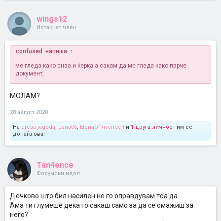
wings12
Истакнат член
.confused. напиша:
↑
ме гледа како снаа и ќерка а сакам да ме гледа како парче
документ,
МОЛАМ?
28 август 2020
На
cresa-jagoda
,
Jana06
,
ElenaOfRivendell
и
1 друга личност
им се
допаѓа ова.
Tan4ence
Форумски идол
Дечково што бил насилен не го оправдувам тоа да.
Ама ти глумеше дека го сакаш само за да се омажиш за
него?