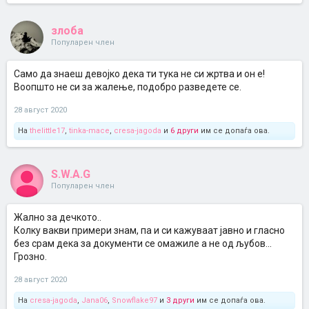
злоба
Популарен член
Само да знаеш девојко дека ти тука не си жртва и он е!
Воопшто не си за жалење, подобро разведете се.
28 август 2020
На
thelittle17
,
tinka-mace
,
cresa-jagoda
и
6 други
им се допаѓа ова.
S.W.A.G
Популарен член
Жално за дечкото..
Колку вакви примери знам, па и си кажуваат јавно и гласно
без срам дека за документи се омажиле а не од љубов...
Грозно.
28 август 2020
На
cresa-jagoda
,
Jana06
,
Snowflake97
и
3 други
им се допаѓа ова.