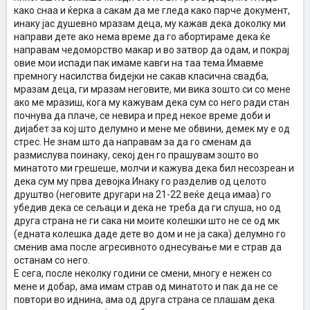
како снаа и ќерка а сакам да ме гледа како парче документ,
инаку јас душевно мразам деца, му кажав дека доколку ми
направи дете ако нема време да го абортираме дека ќе
направам чедоморство макар и во затвор да одам, и покрај
овие мои испади пак имаме кавги на таа тема.Имавме
премногу насилства бидејки не сакав класична свадба,
мразам деца, ги мразам неговите, ми вика зошто си со мене
ако ме мразиш, кога му кажувам дека сум со него ради стан
почнува да плаче, се невира и пред некое време доби и
дијабет за кој што делумно и мене ме обвини, демек му е од
стрес. Не знам што да направам за да го сменам да
размислува поинаку, секој ден го прашувам зошто во
минатото ми грешеше, молчи и кажува дека бил несозреан и
дека сум му прва девојка.Инаку го разделив од целото
друштво (неговите другари на 21-22 веќе деца имаа) го
убедив дека се сељаци и дека не треба да ги слуша, но од
друга страна не ги сака ни моите колешки што не се од мк
(едната колешка даде дете во дом и не ја сака) делумно го
сменив ама после агресивното однесување ми е страв да
останам со него.
Е сега, после неколку години се смени, многу е нежен со
мене и добар, ама имам страв од минатото и пак да не се
повтори во иднина, ама од друга страна се плашам дека