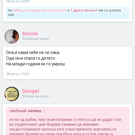
28 август 2020
На
Nithya
,
cresa-jagoda
,
SummerGirl
и
1 друга личност
им се допаѓа
ова.
bicycle
Форумски идол
Она и сама себе не се сака.
Оди си и спаси го детето.
На млади години ќе го умреш.
28 август 2020
DAngel
Форумски идол
.confused. напиша:
↑
но не од љубов, туку се регистрирав со него за да ни дадат стан
во студентскиот дом бидејќи сакавме да живееме
заедно.Кошмарот започна кога стана премногу агресивен,се
каравме бидејки не сакав свадба и деца и со тоа сум му ја