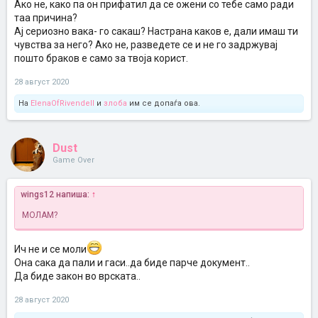
Ако не, како па он прифатил да се ожени со тебе само ради
таа причина?
Ај сериозно вака- го сакаш? Настрана каков е, дали имаш ти
чувства за него? Ако не, разведете се и не го задржувај
пошто браков е само за твоја корист.
28 август 2020
На
ElenaOfRivendell
и
злоба
им се допаѓа ова.
Dust
Game Over
wings12 напиша:
↑
МОЛАМ?
Ич не и се моли
Она сака да пали и гаси..да биде парче документ..
Да биде закон во врската..
28 август 2020