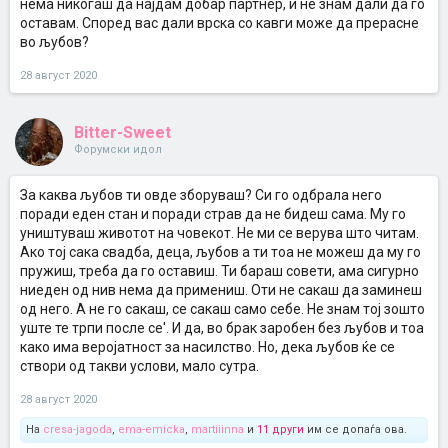
нема никогаш да најдам добар партнер, и не знам дали да го
оставам. Според вас дали врска со кавги може да прерасне
во љубов?
28 август 2020
Bitter-Sweet
Форумски идол
За каква љубов ти овде зборуваш? Си го одбрала него
поради еден стан и поради страв да не бидеш сама. Му го
уништуваш животот на човекот. Не ми се верува што читам.
Ако тој сака свадба, деца, љубов а ти тоа не можеш да му го
пружиш, треба да го оставиш. Ти бараш совети, ама сигурно
ниеден од нив нема да примениш. Оти не сакаш да заминеш
од него. А не го сакаш, се сакаш само себе. Не знам тој зошто
уште те трпи после се'. И да, во брак заробен без љубов и тоа
како има веројатност за насилство. Но, дека љубов ќе се
створи од такви услови, мало сутра.
28 август 2020
На
cresa-jagoda
,
ema-emicka
,
martiiinna
и
11 други
им се допаѓа ова.