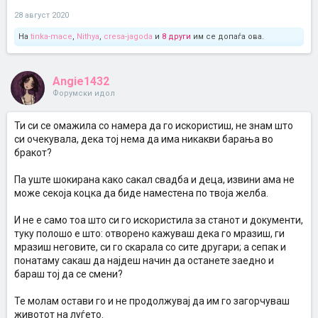
28 август 2020
На
tinka-mace
,
Nithya
,
cresa-jagoda
и
8 други
им се допаѓа ова.
Angie1432
Форумски идол
Ти си се омажила со намера да го искористиш, не знам што
си очекувала, дека тој нема да има никакви барања во
бракот?
Па уште шокирана како сакал свадба и деца, извини ама не
може секоја коцка да биде наместена по твоја желба.
И не е само тоа што си го искористила за станот и документи,
туку полошо е што: отворено кажуваш дека го мразиш, ги
мразиш неговите, си го скарала со сите другари; а сепак и
понатаму сакаш да најдеш начин да останете заедно и
бараш тој да се смени?
Те молам остави го и не продолжувај да им го загорчуваш
животот на луѓето.