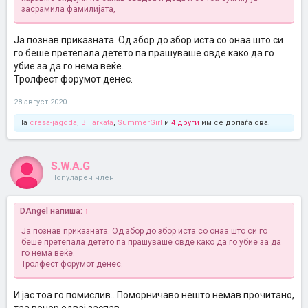
засрамила фамилијата,
Ја познав приказната. Од збор до збор иста со онаа што си
го беше претепала детето па прашуваше овде како да го
убие за да го нема веќе.
Тролфест форумот денес.
28 август 2020
На
cresa-jagoda
,
Biljarkata
,
SummerGirl
и
4 други
им се допаѓа ова.
S.W.A.G
Популарен член
DAngel напиша:
↑
Ја познав приказната. Од збор до збор иста со онаа што си го
беше претепала детето па прашуваше овде како да го убие за да
го нема веќе.
Тролфест форумот денес.
И јас тоа го помислив.. Поморничаво нешто немав прочитано,