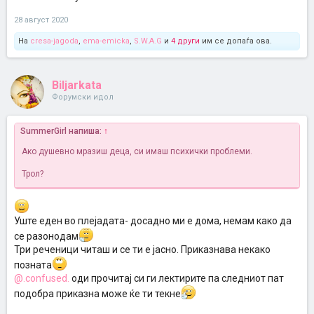
28 август 2020
На
cresa-jagoda
,
ema-emicka
,
S.W.A.G
и
4 други
им се допаѓа ова.
Biljarkata
Форумски идол
SummerGirl напиша:
↑
Ако душевно мразиш деца, си имаш психички проблеми.
Трол?
Уште еден во плејадата- досадно ми е дома, немам како да
се разонодам
Три реченици читаш и се ти е јасно. Приказнава некако
позната
@.confused.
оди прочитај си ги лектирите па следниот пат
подобра приказна може ќе ти текне