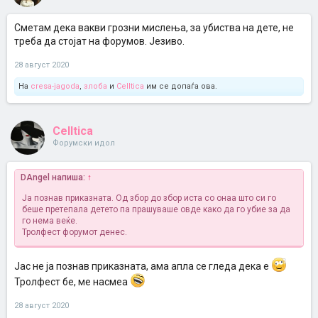
Сметам дека вакви грозни мислења, за убиства на дете, не
треба да стојат на форумов. Језиво.
28 август 2020
На
cresa-jagoda
,
злоба
и
Celltica
им се допаѓа ова.
Celltica
Форумски идол
DAngel напиша:
↑
Ја познав приказната. Од збор до збор иста со онаа што си го
беше претепала детето па прашуваше овде како да го убие за да
го нема веќе.
Тролфест форумот денес.
Јас не ја познав приказната, ама апла се гледа дека е
Тролфест бе, ме насмеа
28 август 2020