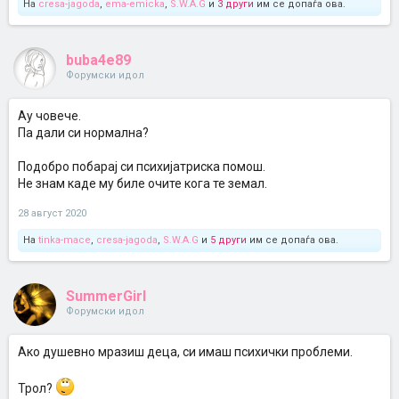
На
cresa-jagoda
,
ema-emicka
,
S.W.A.G
и
3 други
им се допаѓа ова.
buba4e89
Форумски идол
Ау човече.
Па дали си нормална?
Подобро побарај си психијатриска помош.
Не знам каде му биле очите кога те земал.
28 август 2020
На
tinka-mace
,
cresa-jagoda
,
S.W.A.G
и
5 други
им се допаѓа ова.
SummerGirl
Форумски идол
Ако душевно мразиш деца, си имаш психички проблеми.
Трол?