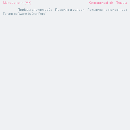
Македонски (MK)
Контактирај нè
Помош
Пријави злоупотреба
Правила и услови
Политика на приватност
Forum software by XenForo™